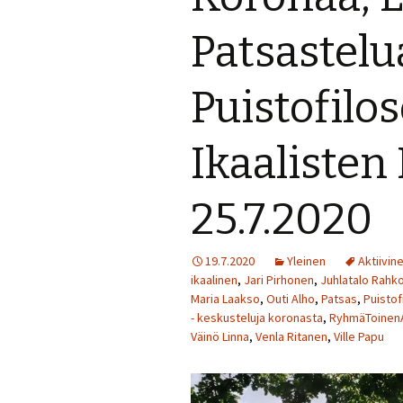
Perjantai 24.7.
Patsastelu
Lauantai 25.7.
Puistofilo
Muuta ohjelmaa
Ikaalisten
25.7.2020
19.7.2020
Yleinen
Aktiivin
ikaalinen
,
Jari Pirhonen
,
Juhlatalo Rahko
Maria Laakso
,
Outi Alho
,
Patsas
,
Puistof
- keskusteluja koronasta
,
RyhmäToinen
Väinö Linna
,
Venla Ritanen
,
Ville Papu