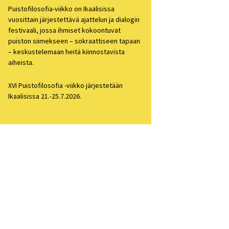
Puistofilosofia-viikko on Ikaalisissa
losofia 2021
vuosittain järjestettävä ajattelun ja dialogin
festivaali, jossa ihmiset kokoontuvat
losofiapäivä 2020
puiston siimekseen – sokraattiseen tapaan
– keskustelemaan heitä kiinnostavista
losofia 2019
aiheista.
losofia 2018
XVI Puistofilosofia -viikko järjestetään
Ikaalisissa 21.-25.7.2026.
losofia 2017
losofia 2016
losofia 2015
losofia 2014
losofia 2013
ien arkisto