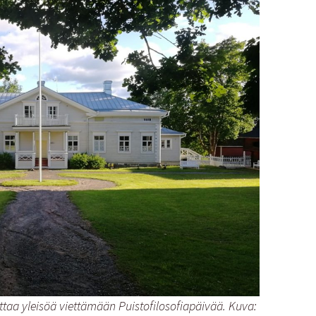
ttaa yleisöä viettämään Puistofilosofiapäivää. Kuva: