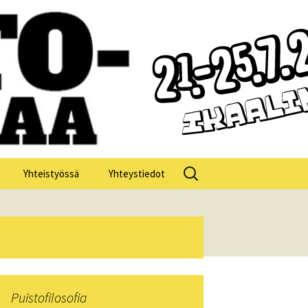
Haku:
Yhteistyössä
Yhteystiedot
losofia 2025
losofia 2024
losofia 2023
Puistofilosofia
losofia 2022