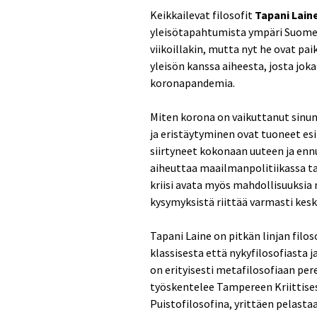
Keikkailevat filosofit
Tapani Lain
yleisötapahtumista ympäri Suomea,
viikoillakin, mutta nyt he ovat p
yleisön kanssa aiheesta, josta joka
koronapandemia.
Miten korona on vaikuttanut sinun 
ja eristäytyminen ovat tuoneet e
siirtyneet kokonaan uuteen ja en
aiheuttaa maailmanpolitiikassa tai
kriisi avata myös mahdollisuuksia
kysymyksistä riittää varmasti kesk
Tapani Laine on pitkän linjan filo
klassisesta että nykyfilosofiasta j
on erityisesti metafilosofiaan pere
työskentelee Tampereen Kriittises
Puistofilosofina, yrittäen pelasta