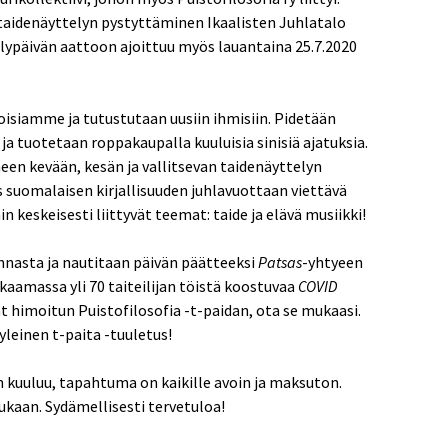
taidenäyttelyn pystyttäminen Ikaalisten Juhlatalo
lypäivän aattoon ajoittuu myös lauantaina 25.7.2020
siamme ja tutustutaan uusiin ihmisiin. Pidetään
 ja tuotetaan roppakaupalla kuuluisia sinisiä ajatuksia.
een kevään, kesän ja vallitsevan taidenäyttelyn
 suomalaisen kirjallisuuden juhlavuottaan viettävä
in keskeisesti liittyvät teemat: taide ja elävä musiikki!
nnasta ja nautitaan päivän päätteeksi
Patsas
-yhtyeen
kkaamassa yli 70 taiteilijan töistä koostuvaa
COVID
t himoitun Puistofilosofia -t-paidan, ota se mukaasi.
leinen t-paita -tuuletus!
n kuuluu, tapahtuma on kaikille avoin ja maksuton.
 mukaan. Sydämellisesti tervetuloa!