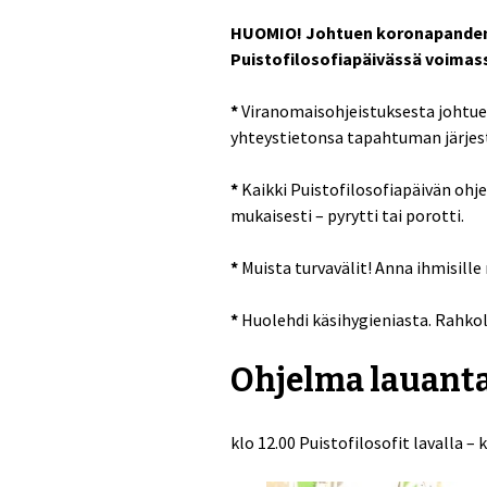
HUOMIO! Johtuen koronapandemia
Puistofilosofiapäivässä voimas
*
Viranomaisohjeistuksesta johtuen
yhteystietonsa tapahtuman järjest
*
Kaikki Puistofilosofiapäivän ohje
mukaisesti – pyrytti tai porotti.
*
Muista turvavälit! Anna ihmisille 
*
Huolehdi käsihygieniasta. Rahkol
Ohjelma lauanta
klo 12.00 Puistofilosofit lavalla –