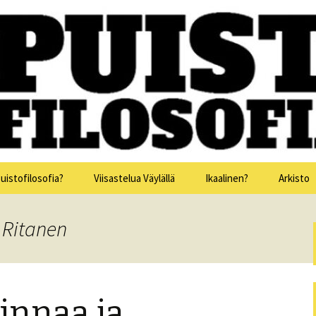
issa 15.-19.7.2025
sofia
uistofilosofia?
Viisastelua Väylällä
Ikaalinen?
Arkisto
Puistofi
 Ritanen
Puistofi
Puistofi
innaa ja
Puistofi