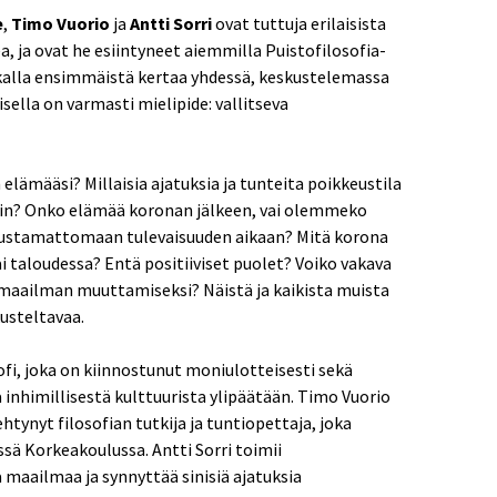
e
,
Timo Vuorio
ja
Antti Sorri
ovat tuttuja erilaisista
 ja ovat he esiintyneet aiemmilla Puistofilosofia-
aikalla ensimmäistä kertaa yhdessä, keskustelemassa
isella on varmasti mielipide: vallitseva
elämääsi? Millaisia ajatuksia ja tunteita poikkeustila
siin? Onko elämää koronan jälkeen, vai olemmeko
nustamattomaan tulevaisuuden aikaan? Mitä korona
 taloudessa? Entä positiiviset puolet? Voiko vakava
 maailman muuttamiseksi? Näistä ja kaikista muista
usteltavaa.
sofi, joka on kiinnostunut moniulotteisesti sekä
a inhimillisestä kulttuurista ylipäätään. Timo Vuorio
htynyt filosofian tutkija ja tuntiopettaja, joka
sä Korkeakoulussa. Antti Sorri toimii
a maailmaa ja synnyttää sinisiä ajatuksia