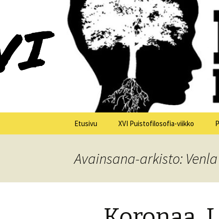
XV Puistofilosofia-viikko Ikaalis
Puistofilo
Siirry
Etusivu
XVI Puistofilosofia-viikko
P
sisältöön
Yleistä
Avainsana-arkisto: Venla
Tiistai 21.7.
Keskiviikko 22.7.
Koronaa, L
Torstai 23.7.