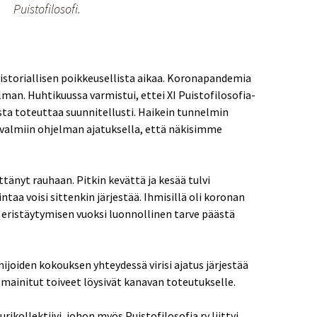
Puistofilosofi.
historiallisen poikkeusellista aikaa. Koronapandemia
lman. Huhtikuussa varmistui, ettei XI Puistofilosofia-
sta toteuttaa suunnitellusti. Haikein tunnelmin
almiin ohjelman ajatuksella, että näkisimme
ttänyt rauhaan. Pitkin kevättä ja kesää tulvi
ntaa voisi sittenkin järjestää. Ihmisillä oli koronan
eristäytymisen vuoksi luonnollinen tarve päästä
mijoiden kokouksen yhteydessä virisi ajatus järjestää
ä mainitut toiveet löysivät kanavan toteutukselle.
rikollektiivi, johon myös Puistofilosofia ry liittyi.