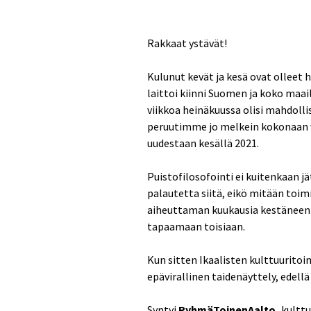
Rakkaat ystävät!
Kulunut kevät ja kesä ovat olleet 
laittoi kiinni Suomen ja koko maai
viikkoa heinäkuussa olisi mahdolli
peruutimme jo melkein kokonaan v
uudestaan kesällä 2021.
Puistofilosofointi ei kuitenkaan jä
palautetta siitä, eikö mitään toimi
aiheuttaman kuukausia kestäneen 
tapaamaan toisiaan.
Kun sitten Ikaalisten kulttuuritoi
epävirallinen taidenäyttely, edell
Syntyi
RyhmäToinenAalto,
kulttuu