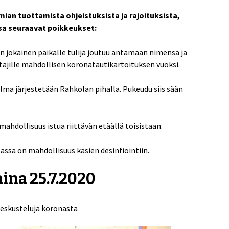
n tuottamista ohjeistuksista ja rajoituksista,
sa seuraavat poikkeukset:
 jokainen paikalle tulija joutuu antamaan nimensä ja
äjille mahdollisen koronatautikartoituksen vuoksi.
lma järjestetään Rahkolan pihalla. Pukeudu siis sään
mahdollisuus istua riittävän etäällä toisistaan.
assa on mahdollisuus käsien desinfiointiin.
ina 25.7.2020
 keskusteluja koronasta