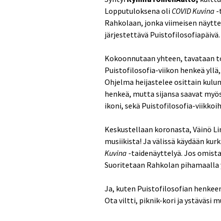
Lopputuloksena oli
COVID Kuvina
-
Rahkolaan, jonka viimeisen näytte
järjestettävä Puistofilosofiapäivä.
Kokoonnutaan yhteen, tavataan toi
Puistofilosofia-viikon henkeä yllä,
Ohjelma heijastelee osittain kulun
henkeä, mutta sijansa saavat myös
ikoni, sekä Puistofilosofia-viikkoih
Keskustellaan koronasta, Väinö Li
musiikista! Ja välissä käydään kur
Kuvina
-taidenäyttelyä. Jos omista
Suoritetaan Rahkolan pihamaalla y
Ja, kuten Puistofilosofian henkee
Ota viltti, piknik-kori ja ystäväsi