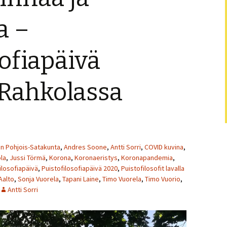
Puistofi
a –
Puistofi
sofiapäivä
Puistofi
 Rahkolassa
Puistofi
Puistofi
Puistofi
en Pohjois-Satakunta
,
Andres Soone
,
Antti Sorri
,
COVID kuvina
,
Puistofi
la
,
Jussi Törmä
,
Korona
,
Koronaeristys
,
Koronapandemia
,
ilosofiapäivä
,
Puistofilosofiapäivä 2020
,
Puistofilosofit lavalla
Puistofi
Aalto
,
Sonja Vuorela
,
Tapani Laine
,
Timo Vuorela
,
Timo Vuorio
,
Antti Sorri
Puistofi
Artikkel