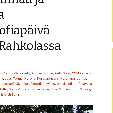
Puistofi
a –
Puistofi
sofiapäivä
Puistofi
 Rahkolassa
Puistofi
Puistofi
Puistofi
en Pohjois-Satakunta
,
Andres Soone
,
Antti Sorri
,
COVID kuvina
,
Puistofi
la
,
Jussi Törmä
,
Korona
,
Koronaeristys
,
Koronapandemia
,
ilosofiapäivä
,
Puistofilosofiapäivä 2020
,
Puistofilosofit lavalla
Puistofi
Aalto
,
Sonja Vuorela
,
Tapani Laine
,
Timo Vuorela
,
Timo Vuorio
,
Antti Sorri
Puistofi
Artikkel