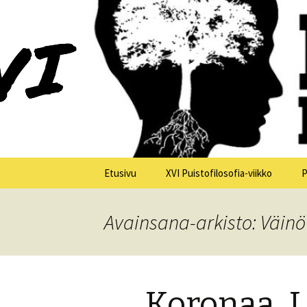
XV Puistofilosofia-viikko Ikaalis
Puistofilo
Siirry
Etusivu
XVI Puistofilosofia-viikko
P
sisältöön
Yleistä
Avainsana-arkisto: Väinö
Tiistai 21.7.
Keskiviikko 22.7.
Koronaa, L
Torstai 23.7.