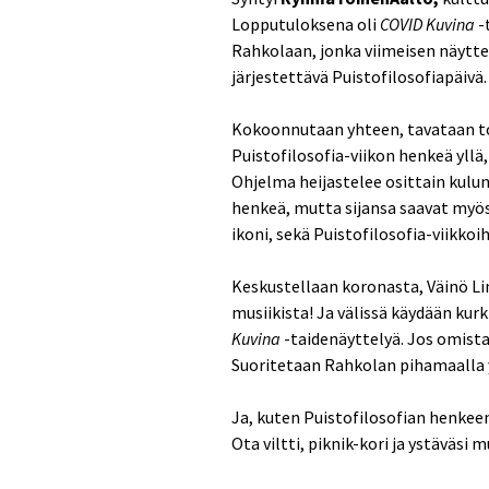
Lopputuloksena oli
COVID Kuvina
-
Rahkolaan, jonka viimeisen näytte
järjestettävä Puistofilosofiapäivä.
Kokoonnutaan yhteen, tavataan toi
Puistofilosofia-viikon henkeä yllä,
Ohjelma heijastelee osittain kulun
henkeä, mutta sijansa saavat myös
ikoni, sekä Puistofilosofia-viikkoih
Keskustellaan koronasta, Väinö Li
musiikista! Ja välissä käydään kur
Kuvina
-taidenäyttelyä. Jos omista
Suoritetaan Rahkolan pihamaalla y
Ja, kuten Puistofilosofian henkee
Ota viltti, piknik-kori ja ystäväsi