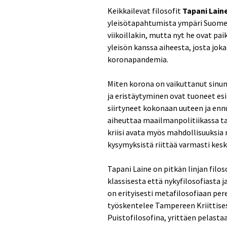
Keikkailevat filosofit
Tapani Lain
yleisötapahtumista ympäri Suomea,
viikoillakin, mutta nyt he ovat p
yleisön kanssa aiheesta, josta joka
koronapandemia.
Miten korona on vaikuttanut sinun 
ja eristäytyminen ovat tuoneet e
siirtyneet kokonaan uuteen ja en
aiheuttaa maailmanpolitiikassa tai
kriisi avata myös mahdollisuuksia
kysymyksistä riittää varmasti kesk
Tapani Laine on pitkän linjan filo
klassisesta että nykyfilosofiasta j
on erityisesti metafilosofiaan pere
työskentelee Tampereen Kriittises
Puistofilosofina, yrittäen pelasta