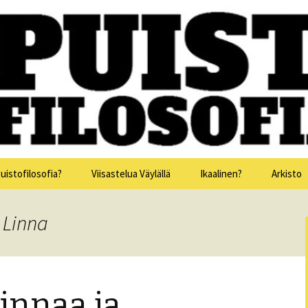
issa 15.-19.7.2025
sofia
uistofilosofia?
Viisastelua Väylällä
Ikaalinen?
Arkisto
Puistofi
 Linna
Puistofi
Puistofi
innaa ja
Puistofi