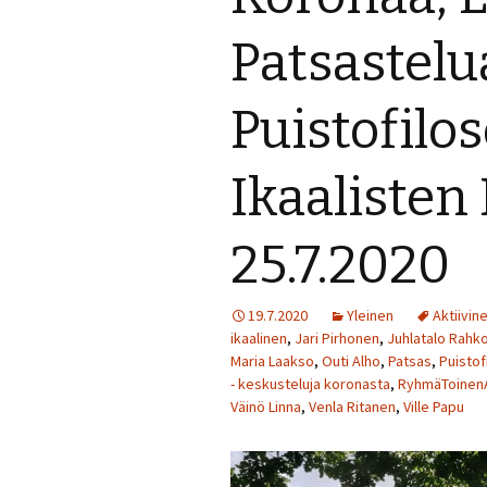
Perjantai 24.7.
Patsastelu
Lauantai 25.7.
Puistofilo
Muuta ohjelmaa
Ikaalisten
25.7.2020
19.7.2020
Yleinen
Aktiivin
ikaalinen
,
Jari Pirhonen
,
Juhlatalo Rahko
Maria Laakso
,
Outi Alho
,
Patsas
,
Puistof
- keskusteluja koronasta
,
RyhmäToinen
Väinö Linna
,
Venla Ritanen
,
Ville Papu