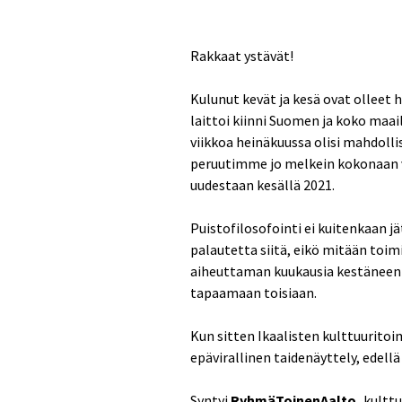
Rakkaat ystävät!
Kulunut kevät ja kesä ovat olleet 
laittoi kiinni Suomen ja koko maai
viikkoa heinäkuussa olisi mahdolli
peruutimme jo melkein kokonaan v
uudestaan kesällä 2021.
Puistofilosofointi ei kuitenkaan jä
palautetta siitä, eikö mitään toimi
aiheuttaman kuukausia kestäneen 
tapaamaan toisiaan.
Kun sitten Ikaalisten kulttuuritoi
epävirallinen taidenäyttely, edell
Syntyi
RyhmäToinenAalto,
kulttuu