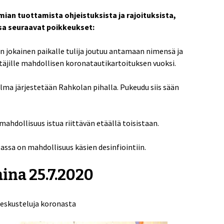
n tuottamista ohjeistuksista ja rajoituksista,
sa seuraavat poikkeukset:
 jokainen paikalle tulija joutuu antamaan nimensä ja
äjille mahdollisen koronatautikartoituksen vuoksi.
lma järjestetään Rahkolan pihalla. Pukeudu siis sään
mahdollisuus istua riittävän etäällä toisistaan.
assa on mahdollisuus käsien desinfiointiin.
ina 25.7.2020
 keskusteluja koronasta