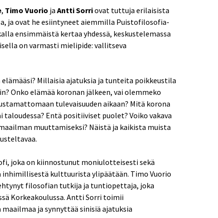
e
,
Timo Vuorio
ja
Antti Sorri
ovat tuttuja erilaisista
 ja ovat he esiintyneet aiemmilla Puistofilosofia-
aikalla ensimmäistä kertaa yhdessä, keskustelemassa
isella on varmasti mielipide: vallitseva
elämääsi? Millaisia ajatuksia ja tunteita poikkeustila
siin? Onko elämää koronan jälkeen, vai olemmeko
nustamattomaan tulevaisuuden aikaan? Mitä korona
 taloudessa? Entä positiiviset puolet? Voiko vakava
 maailman muuttamiseksi? Näistä ja kaikista muista
usteltavaa.
sofi, joka on kiinnostunut moniulotteisesti sekä
a inhimillisestä kulttuurista ylipäätään. Timo Vuorio
htynyt filosofian tutkija ja tuntiopettaja, joka
sä Korkeakoulussa. Antti Sorri toimii
a maailmaa ja synnyttää sinisiä ajatuksia