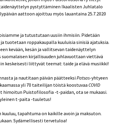
taidenäyttelyn pystyttäminen Ikaalisten Juhlatalo
lypäivän aattoon ajoittuu myös lauantaina 25.7.2020
siamme ja tutustutaan uusiin ihmisiin. Pidetään
 ja tuotetaan roppakaupalla kuuluisia sinisiä ajatuksia.
een kevään, kesän ja vallitsevan taidenäyttelyn
 suomalaisen kirjallisuuden juhlavuottaan viettävä
in keskeisesti liittyvät teemat: taide ja elävä musiikki!
nnasta ja nautitaan päivän päätteeksi
Patsas
-yhtyeen
kkaamassa yli 70 taiteilijan töistä koostuvaa
COVID
t himoitun Puistofilosofia -t-paidan, ota se mukaasi.
leinen t-paita -tuuletus!
n kuuluu, tapahtuma on kaikille avoin ja maksuton.
 mukaan. Sydämellisesti tervetuloa!