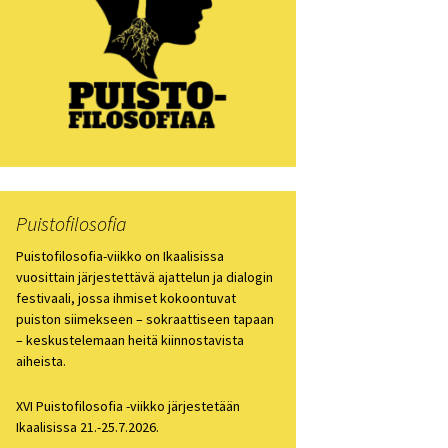
losofia 2021
losofiapäivä 2020
losofia 2019
losofia 2018
losofia 2017
Puistofilosofia
losofia 2016
Puistofilosofia-viikko on Ikaalisissa
vuosittain järjestettävä ajattelun ja dialogin
festivaali, jossa ihmiset kokoontuvat
losofia 2015
puiston siimekseen – sokraattiseen tapaan
– keskustelemaan heitä kiinnostavista
losofia 2014
aiheista.
losofia 2013
XVI Puistofilosofia -viikko järjestetään
Ikaalisissa 21.-25.7.2026.
ien arkisto