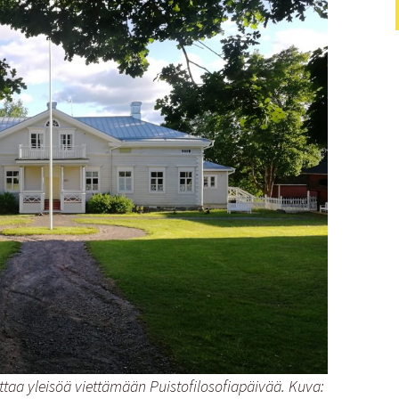
ttaa yleisöä viettämään Puistofilosofiapäivää. Kuva: