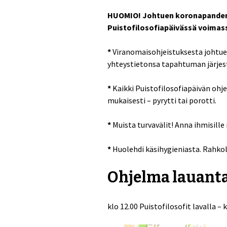
HUOMIO! Johtuen koronapandemia
Puistofilosofiapäivässä voimas
*
Viranomaisohjeistuksesta johtuen
yhteystietonsa tapahtuman järjest
*
Kaikki Puistofilosofiapäivän ohje
mukaisesti – pyrytti tai porotti.
*
Muista turvavälit! Anna ihmisille 
*
Huolehdi käsihygieniasta. Rahkol
Ohjelma lauanta
klo 12.00 Puistofilosofit lavalla –