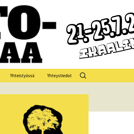
Haku:
Yhteistyössä
Yhteystiedot
losofia 2025
losofia 2024
losofia 2023
losofia 2022