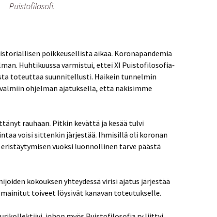
Puistofilosofi.
historiallisen poikkeusellista aikaa. Koronapandemia
lman. Huhtikuussa varmistui, ettei XI Puistofilosofia-
sta toteuttaa suunnitellusti. Haikein tunnelmin
almiin ohjelman ajatuksella, että näkisimme
ttänyt rauhaan. Pitkin kevättä ja kesää tulvi
ntaa voisi sittenkin järjestää. Ihmisillä oli koronan
eristäytymisen vuoksi luonnollinen tarve päästä
mijoiden kokouksen yhteydessä virisi ajatus järjestää
ä mainitut toiveet löysivät kanavan toteutukselle.
rikollektiivi, johon myös Puistofilosofia ry liittyi.