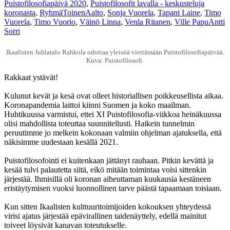
Puistofilosofiapäivä 2020
,
Puistofilosofit lavalla - keskusteluja
koronasta
,
RyhmäToinenAalto
,
Sonja Vuorela
,
Tapani Laine
,
Timo
Vuorela
,
Timo Vuorio
,
Väinö Linna
,
Venla Ritanen
,
Ville Papu
Antti
Sorri
Ikaalisten Juhlatalo Rahkola odottaa yleisöä viettämään Puistofilosofiapäivää.
Kuva: Puistofilosofi.
Rakkaat ystävät!
Kulunut kevät ja kesä ovat olleet historiallisen poikkeusellista aikaa.
Koronapandemia laittoi kiinni Suomen ja koko maailman.
Huhtikuussa varmistui, ettei XI Puistofilosofia-viikkoa heinäkuussa
olisi mahdollista toteuttaa suunnitellusti. Haikein tunnelmin
peruutimme jo melkein kokonaan valmiin ohjelman ajatuksella, että
näkisimme uudestaan kesällä 2021.
Puistofilosofointi ei kuitenkaan jättänyt rauhaan. Pitkin kevättä ja
kesää tulvi palautetta siitä, eikö mitään toimintaa voisi sittenkin
järjestää. Ihmisillä oli koronan aiheuttaman kuukausia kestäneen
eristäytymisen vuoksi luonnollinen tarve päästä tapaamaan toisiaan.
Kun sitten Ikaalisten kulttuuritoimijoiden kokouksen yhteydessä
virisi ajatus järjestää epävirallinen taidenäyttely, edellä mainitut
toiveet löysivät kanavan toteutukselle.