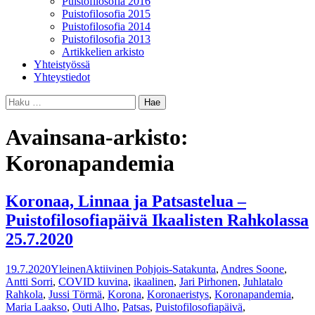
Puistofilosofia 2016
Puistofilosofia 2015
Puistofilosofia 2014
Puistofilosofia 2013
Artikkelien arkisto
Yhteistyössä
Yhteystiedot
Haku:
Avainsana-arkisto:
Koronapandemia
Koronaa, Linnaa ja Patsastelua –
Puistofilosofiapäivä Ikaalisten Rahkolassa
25.7.2020
19.7.2020
Yleinen
Aktiivinen Pohjois-Satakunta
,
Andres Soone
,
Antti Sorri
,
COVID kuvina
,
ikaalinen
,
Jari Pirhonen
,
Juhlatalo
Rahkola
,
Jussi Törmä
,
Korona
,
Koronaeristys
,
Koronapandemia
,
Maria Laakso
,
Outi Alho
,
Patsas
,
Puistofilosofiapäivä
,