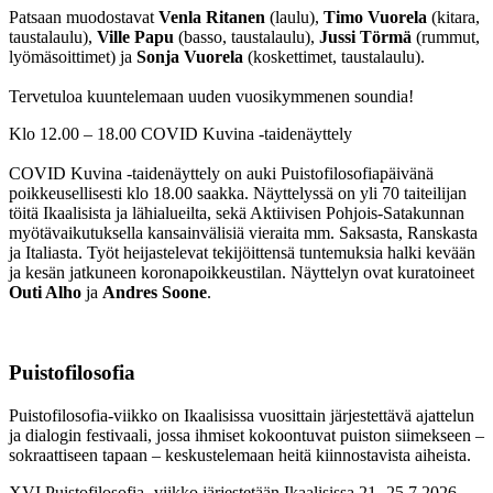
Patsaan muodostavat
Venla Ritanen
(laulu),
Timo Vuorela
(kitara,
taustalaulu),
Ville Papu
(basso, taustalaulu),
Jussi Törmä
(rummut,
lyömäsoittimet) ja
Sonja Vuorela
(koskettimet, taustalaulu).
Tervetuloa kuuntelemaan uuden vuosikymmenen soundia!
Klo 12.00 – 18.00 COVID Kuvina -taidenäyttely
COVID Kuvina -taidenäyttely on auki Puistofilosofiapäivänä
poikkeusellisesti klo 18.00 saakka. Näyttelyssä on yli 70 taiteilijan
töitä Ikaalisista ja lähialueilta, sekä Aktiivisen Pohjois-Satakunnan
myötävaikutuksella kansainvälisiä vieraita mm. Saksasta, Ranskasta
ja Italiasta. Työt heijastelevat tekijöittensä tuntemuksia halki kevään
ja kesän jatkuneen koronapoikkeustilan. Näyttelyn ovat kuratoineet
Outi Alho
ja
Andres Soone
.
Puistofilosofia
Puistofilosofia-viikko on Ikaalisissa vuosittain järjestettävä ajattelun
ja dialogin festivaali, jossa ihmiset kokoontuvat puiston siimekseen –
sokraattiseen tapaan – keskustelemaan heitä kiinnostavista aiheista.
XVI Puistofilosofia -viikko järjestetään Ikaalisissa 21.-25.7.2026.