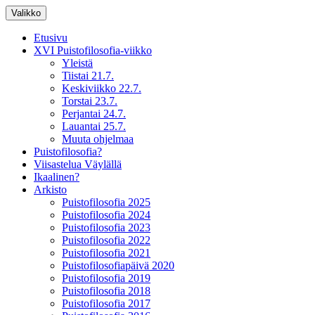
Siirry
Valikko
sisältöön
XV Puistofilosofia-viikko Ikaalisissa
Puistofilosofia
Etusivu
15.-19.7.2025
XVI Puistofilosofia-viikko
Yleistä
Tiistai 21.7.
Keskiviikko 22.7.
Torstai 23.7.
Perjantai 24.7.
Lauantai 25.7.
Muuta ohjelmaa
Puistofilosofia?
Viisastelua Väylällä
Ikaalinen?
Arkisto
Puistofilosofia 2025
Puistofilosofia 2024
Puistofilosofia 2023
Puistofilosofia 2022
Puistofilosofia 2021
Puistofilosofiapäivä 2020
Puistofilosofia 2019
Puistofilosofia 2018
Puistofilosofia 2017