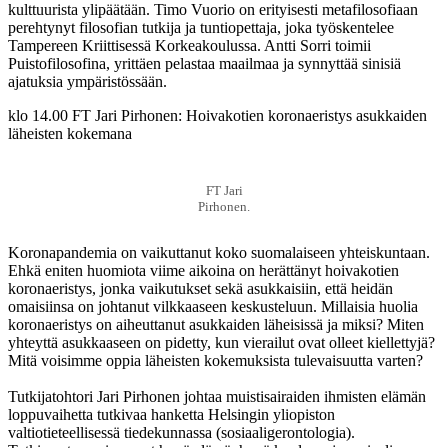
kulttuurista ylipäätään. Timo Vuorio on erityisesti metafilosofiaan
perehtynyt filosofian tutkija ja tuntiopettaja, joka työskentelee
Tampereen Kriittisessä Korkeakoulussa. Antti Sorri toimii
Puistofilosofina, yrittäen pelastaa maailmaa ja synnyttää sinisiä
ajatuksia ympäristössään.
klo 14.00 FT Jari Pirhonen: Hoivakotien koronaeristys asukkaiden
läheisten kokemana
FT Jari
Pirhonen.
Koronapandemia on vaikuttanut koko suomalaiseen yhteiskuntaan.
Ehkä eniten huomiota viime aikoina on herättänyt hoivakotien
koronaeristys, jonka vaikutukset sekä asukkaisiin, että heidän
omaisiinsa on johtanut vilkkaaseen keskusteluun. Millaisia huolia
koronaeristys on aiheuttanut asukkaiden läheisissä ja miksi? Miten
yhteyttä asukkaaseen on pidetty, kun vierailut ovat olleet kiellettyjä?
Mitä voisimme oppia läheisten kokemuksista tulevaisuutta varten?
Tutkijatohtori Jari Pirhonen johtaa muistisairaiden ihmisten elämän
loppuvaihetta tutkivaa hanketta Helsingin yliopiston
valtiotieteellisessä tiedekunnassa (sosiaaligerontologia).