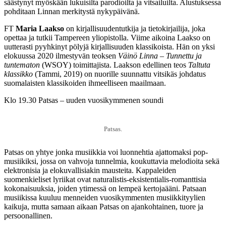
säästynyt myöskään lukuisilta parodioilta ja vitsailuilta. Alustuksessa
pohditaan Linnan merkitystä nykypäivänä.
FT
Maria Laakso
on kirjallisuudentutkija ja tietokirjailija, joka
opettaa ja tutkii Tampereen yliopistolla. Viime aikoina Laakso on
uutterasti pyyhkinyt pölyjä kirjallisuuden klassikoista. Hän on yksi
elokuussa 2020 ilmestyvän teoksen
Väinö Linna – Tunnettu ja
tuntematon
(WSOY) toimittajista. Laakson edellinen teos
Taltuta
klassikko
(Tammi, 2019) on nuorille suunnattu vitsikäs johdatus
suomalaisten klassikoiden ihmeelliseen maailmaan.
Klo 19.30 Patsas – uuden vuosikymmenen soundi
Patsas.
Patsas on yhtye jonka musiikkia voi luonnehtia ajattomaksi pop-
musiikiksi, jossa on vahvoja tunnelmia, koukuttavia melodioita sekä
elektronisia ja elokuvallisiakin mausteita. Kappaleiden
suomenkieliset lyriikat ovat naturalistis-eksistentialis-romanttisia
kokonaisuuksia, joiden ytimessä on lempeä kertojaääni. Patsaan
musiikissa kuuluu menneiden vuosikymmenten musiikkityylien
kaikuja, mutta samaan aikaan Patsas on ajankohtainen, tuore ja
persoonallinen.