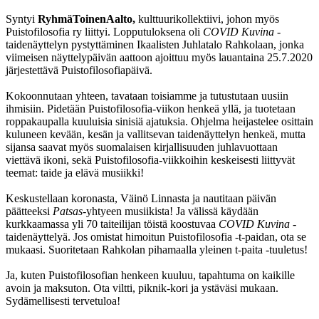
Syntyi
RyhmäToinenAalto,
kulttuurikollektiivi, johon myös
Puistofilosofia ry liittyi. Lopputuloksena oli
COVID Kuvina
-
taidenäyttelyn pystyttäminen Ikaalisten Juhlatalo Rahkolaan, jonka
viimeisen näyttelypäivän aattoon ajoittuu myös lauantaina 25.7.2020
järjestettävä Puistofilosofiapäivä.
Kokoonnutaan yhteen, tavataan toisiamme ja tutustutaan uusiin
ihmisiin. Pidetään Puistofilosofia-viikon henkeä yllä, ja tuotetaan
roppakaupalla kuuluisia sinisiä ajatuksia. Ohjelma heijastelee osittain
kuluneen kevään, kesän ja vallitsevan taidenäyttelyn henkeä, mutta
sijansa saavat myös suomalaisen kirjallisuuden juhlavuottaan
viettävä ikoni, sekä Puistofilosofia-viikkoihin keskeisesti liittyvät
teemat: taide ja elävä musiikki!
Keskustellaan koronasta, Väinö Linnasta ja nautitaan päivän
päätteeksi
Patsas
-yhtyeen musiikista! Ja välissä käydään
kurkkaamassa yli 70 taiteilijan töistä koostuvaa
COVID Kuvina
-
taidenäyttelyä. Jos omistat himoitun Puistofilosofia -t-paidan, ota se
mukaasi. Suoritetaan Rahkolan pihamaalla yleinen t-paita -tuuletus!
Ja, kuten Puistofilosofian henkeen kuuluu, tapahtuma on kaikille
avoin ja maksuton. Ota viltti, piknik-kori ja ystäväsi mukaan.
Sydämellisesti tervetuloa!