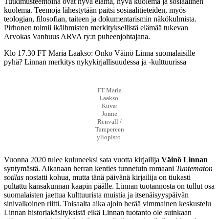
Tutkimusteemoina ovat hyvä elämä, hyvä kuolema ja sosiaalinen
kuolema. Teemoja lähestytään paitsi sosiaalitieteiden, myös
teologian, filosofian, taiteen ja dokumentarismin näkökulmista.
Pirhonen toimii ikäihmisten merkityksellistä elämää tukevan
Arvokas Vanhuus ARVA ry:n puheenjohtajana.
Klo 17.30 FT Maria Laakso: Onko Väinö Linna suomalaisille
pyhä? Linnan merkitys nykykirjallisuudessa ja -kulttuurissa
FT Maria
Laakso.
Kuva:
Jonne
Renvall /
Tampereen
yliopisto.
Vuonna 2020 tulee kuluneeksi sata vuotta kirjailija
Väinö Linnan
syntymästä. Aikanaan herran kenties tunnetuin romaani
Tuntematon
sotilas
nostatti kohua, mutta tänä päivänä kirjailija on tiukasti
pultattu kansakunnan kaapin päälle. Linnan tuotannosta on tullut osa
suomalaisten jaettua kulttuurista muistia ja itsenäisyyspäivän
sinivalkoinen riitti. Toisaalta aika ajoin herää vimmainen keskustelu
Linnan historiakäsityksistä eikä Linnan tuotanto ole suinkaan