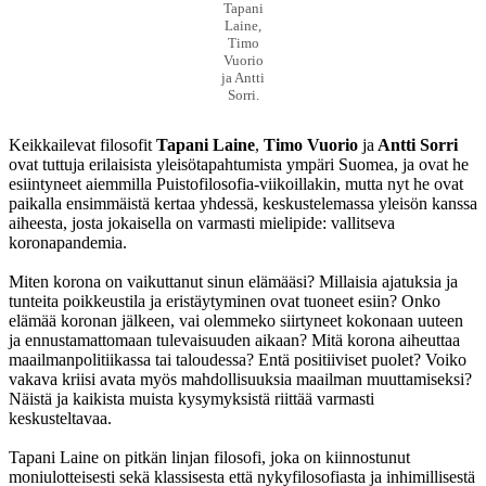
Tapani
Laine,
Timo
Vuorio
ja Antti
Sorri.
Keikkailevat filosofit
Tapani Laine
,
Timo Vuorio
ja
Antti Sorri
ovat tuttuja erilaisista yleisötapahtumista ympäri Suomea, ja ovat he
esiintyneet aiemmilla Puistofilosofia-viikoillakin, mutta nyt he ovat
paikalla ensimmäistä kertaa yhdessä, keskustelemassa yleisön kanssa
aiheesta, josta jokaisella on varmasti mielipide: vallitseva
koronapandemia.
Miten korona on vaikuttanut sinun elämääsi? Millaisia ajatuksia ja
tunteita poikkeustila ja eristäytyminen ovat tuoneet esiin? Onko
elämää koronan jälkeen, vai olemmeko siirtyneet kokonaan uuteen
ja ennustamattomaan tulevaisuuden aikaan? Mitä korona aiheuttaa
maailmanpolitiikassa tai taloudessa? Entä positiiviset puolet? Voiko
vakava kriisi avata myös mahdollisuuksia maailman muuttamiseksi?
Näistä ja kaikista muista kysymyksistä riittää varmasti
keskusteltavaa.
Tapani Laine on pitkän linjan filosofi, joka on kiinnostunut
moniulotteisesti sekä klassisesta että nykyfilosofiasta ja inhimillisestä