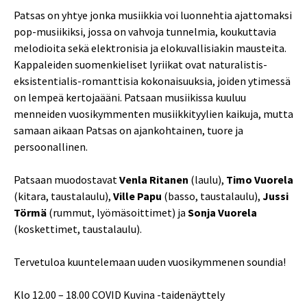
Patsas on yhtye jonka musiikkia voi luonnehtia ajattomaksi
pop-musiikiksi, jossa on vahvoja tunnelmia, koukuttavia
melodioita sekä elektronisia ja elokuvallisiakin mausteita.
Kappaleiden suomenkieliset lyriikat ovat naturalistis-
eksistentialis-romanttisia kokonaisuuksia, joiden ytimessä
on lempeä kertojaääni. Patsaan musiikissa kuuluu
menneiden vuosikymmenten musiikkityylien kaikuja, mutta
samaan aikaan Patsas on ajankohtainen, tuore ja
persoonallinen.
Patsaan muodostavat
Venla Ritanen
(laulu),
Timo Vuorela
(kitara, taustalaulu),
Ville Papu
(basso, taustalaulu),
Jussi
Törmä
(rummut, lyömäsoittimet) ja
Sonja Vuorela
(koskettimet, taustalaulu).
Tervetuloa kuuntelemaan uuden vuosikymmenen soundia!
Klo 12.00 – 18.00 COVID Kuvina -taidenäyttely