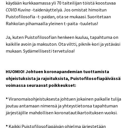
käydään kurkkaamassa yli 70 taiteilijan töistä koostuvaa
COVID Kuvina
-taidenäyttelyä. Jos omistat himoitun
Puistofilosofia -t-paidan, ota se mukaasi. Suoritetaan
Rahkolan pihamaalla yleinen t-paita -tuuletus!
Ja, kuten Puistofilosofian henkeen kuuluu, tapahtuma on
kaikille avoin ja maksuton. Ota viltti, piknik-kori ja ystäväsi
mukaan. Sydämellisesti tervetuloa!
HUOMIO! Johtuen koronapandemian tuottamista
ohjeistuksista ja rajoituksista, Puistofilosofiapäivässä
voimassa seuraavat poikkeukset:
*
Viranomaisohjeistuksesta johtuen jokainen paikalle tulija
joutuu antamaan nimensä ja yhteystietonsa tapahtuman
järjestäjille mahdollisen koronatautikartoituksen vuoksi.
*
Kaikki Puistofilosofiapäivän ohjelma järjestetään