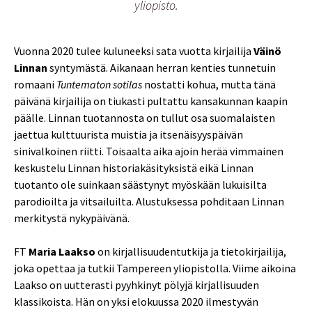
yliopisto.
Vuonna 2020 tulee kuluneeksi sata vuotta kirjailija
Väinö
Linnan
syntymästä. Aikanaan herran kenties tunnetuin
romaani
Tuntematon sotilas
nostatti kohua, mutta tänä
päivänä kirjailija on tiukasti pultattu kansakunnan kaapin
päälle. Linnan tuotannosta on tullut osa suomalaisten
jaettua kulttuurista muistia ja itsenäisyyspäivän
sinivalkoinen riitti. Toisaalta aika ajoin herää vimmainen
keskustelu Linnan historiakäsityksistä eikä Linnan
tuotanto ole suinkaan säästynyt myöskään lukuisilta
parodioilta ja vitsailuilta. Alustuksessa pohditaan Linnan
merkitystä nykypäivänä.
FT
Maria Laakso
on kirjallisuudentutkija ja tietokirjailija,
joka opettaa ja tutkii Tampereen yliopistolla. Viime aikoina
Laakso on uutterasti pyyhkinyt pölyjä kirjallisuuden
klassikoista. Hän on yksi elokuussa 2020 ilmestyvän