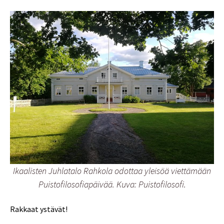
Ikaalisten Juhlatalo Rahkola odottaa yleisöä viettämään
Puistofilosofiapäivää. Kuva: Puistofilosofi.
Rakkaat ystävät!