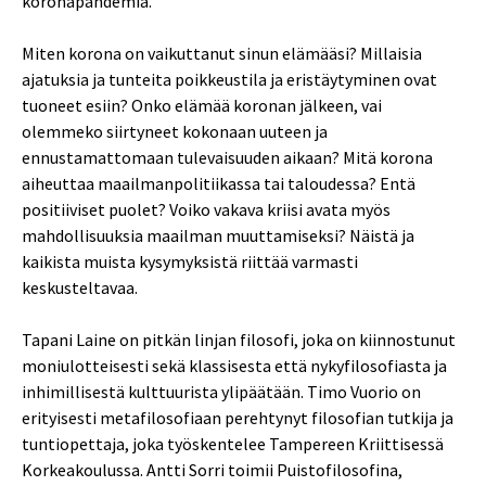
koronapandemia.
Miten korona on vaikuttanut sinun elämääsi? Millaisia
ajatuksia ja tunteita poikkeustila ja eristäytyminen ovat
tuoneet esiin? Onko elämää koronan jälkeen, vai
olemmeko siirtyneet kokonaan uuteen ja
ennustamattomaan tulevaisuuden aikaan? Mitä korona
aiheuttaa maailmanpolitiikassa tai taloudessa? Entä
positiiviset puolet? Voiko vakava kriisi avata myös
mahdollisuuksia maailman muuttamiseksi? Näistä ja
kaikista muista kysymyksistä riittää varmasti
keskusteltavaa.
Tapani Laine on pitkän linjan filosofi, joka on kiinnostunut
moniulotteisesti sekä klassisesta että nykyfilosofiasta ja
inhimillisestä kulttuurista ylipäätään. Timo Vuorio on
erityisesti metafilosofiaan perehtynyt filosofian tutkija ja
tuntiopettaja, joka työskentelee Tampereen Kriittisessä
Korkeakoulussa. Antti Sorri toimii Puistofilosofina,