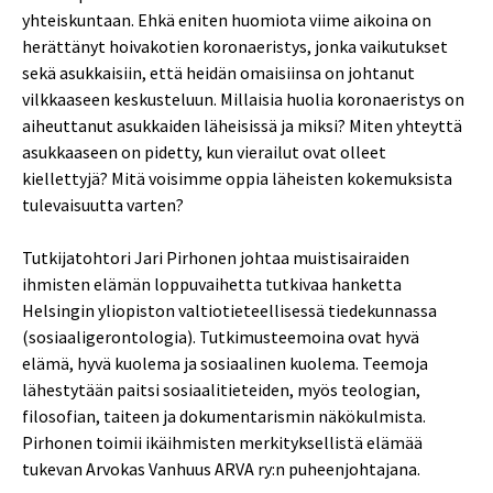
yhteiskuntaan. Ehkä eniten huomiota viime aikoina on
herättänyt hoivakotien koronaeristys, jonka vaikutukset
sekä asukkaisiin, että heidän omaisiinsa on johtanut
vilkkaaseen keskusteluun. Millaisia huolia koronaeristys on
aiheuttanut asukkaiden läheisissä ja miksi? Miten yhteyttä
asukkaaseen on pidetty, kun vierailut ovat olleet
kiellettyjä? Mitä voisimme oppia läheisten kokemuksista
tulevaisuutta varten?
Tutkijatohtori Jari Pirhonen johtaa muistisairaiden
ihmisten elämän loppuvaihetta tutkivaa hanketta
Helsingin yliopiston valtiotieteellisessä tiedekunnassa
(sosiaaligerontologia). Tutkimusteemoina ovat hyvä
elämä, hyvä kuolema ja sosiaalinen kuolema. Teemoja
lähestytään paitsi sosiaalitieteiden, myös teologian,
filosofian, taiteen ja dokumentarismin näkökulmista.
Pirhonen toimii ikäihmisten merkityksellistä elämää
tukevan Arvokas Vanhuus ARVA ry:n puheenjohtajana.