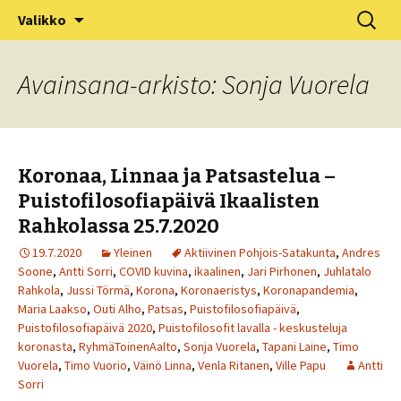
XV Puistofilosofia-viikko Ikaalisissa
Siirry
Haku:
Puistofilosofia
Valikko
sisältöön
15.-19.7.2025
Avainsana-arkisto: Sonja Vuorela
Koronaa, Linnaa ja Patsastelua –
Puistofilosofiapäivä Ikaalisten
Rahkolassa 25.7.2020
19.7.2020
Yleinen
Aktiivinen Pohjois-Satakunta
,
Andres
Soone
,
Antti Sorri
,
COVID kuvina
,
ikaalinen
,
Jari Pirhonen
,
Juhlatalo
Rahkola
,
Jussi Törmä
,
Korona
,
Koronaeristys
,
Koronapandemia
,
Maria Laakso
,
Outi Alho
,
Patsas
,
Puistofilosofiapäivä
,
Puistofilosofiapäivä 2020
,
Puistofilosofit lavalla - keskusteluja
koronasta
,
RyhmäToinenAalto
,
Sonja Vuorela
,
Tapani Laine
,
Timo
Vuorela
,
Timo Vuorio
,
Väinö Linna
,
Venla Ritanen
,
Ville Papu
Antti
Sorri