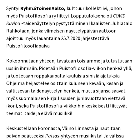
Syntyi
RyhmäToinenAalto,
kulttuurikollektiivi, johon
myös Puistofilosofia ry liittyi. Lopputuloksena oli
COVID
Kuvina
-taidenäyttelyn pystyttäminen Ikaalisten Juhlatalo
Rahkolaan, jonka viimeisen näyttelypäivän aattoon
ajoittuu myös lauantaina 25.7.2020 järjestettävä
Puistofilosofiapäivä.
Kokoonnutaan yhteen, tavataan toisiamme ja tutustutaan
uusiin ihmisiin. Pidetään Puistofilosofia-viikon henkeä yllä,
ja tuotetaan roppakaupalla kuuluisia sinisiä ajatuksia.
Ohjelma heijastelee osittain kuluneen kevään, kesän ja
vallitsevan taidenäyttelyn henkeä, mutta sijansa saavat
myös suomalaisen kirjallisuuden juhlavuottaan viettävä
ikoni, sekä Puistofilosofia-viikkoihin keskeisesti liittyvät
teemat: taide ja elävä musiikki!
Keskustellaan koronasta, Väinö Linnasta ja nautitaan
päivän päätteeksi
Patsas
-yhtyeen musiikista! Ja välissä