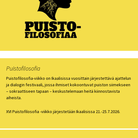
Puistofilosofia
Puistofilosofia-viikko on Ikaalisissa vuosittain järjestettävä ajattelun
ja dialogin festivaali, jossa ihmiset kokoontuvat puiston siimekseen
– sokraattiseen tapaan – keskustelemaan heitä kiinnostavista
aiheista.
XVI Puistofilosofia -viikko järjestetään Ikaalisissa 21.-25.7.2026.