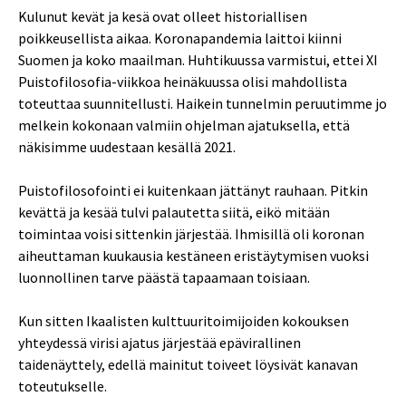
Kulunut kevät ja kesä ovat olleet historiallisen
poikkeusellista aikaa. Koronapandemia laittoi kiinni
Suomen ja koko maailman. Huhtikuussa varmistui, ettei XI
Puistofilosofia-viikkoa heinäkuussa olisi mahdollista
toteuttaa suunnitellusti. Haikein tunnelmin peruutimme jo
melkein kokonaan valmiin ohjelman ajatuksella, että
näkisimme uudestaan kesällä 2021.
Puistofilosofointi ei kuitenkaan jättänyt rauhaan. Pitkin
kevättä ja kesää tulvi palautetta siitä, eikö mitään
toimintaa voisi sittenkin järjestää. Ihmisillä oli koronan
aiheuttaman kuukausia kestäneen eristäytymisen vuoksi
luonnollinen tarve päästä tapaamaan toisiaan.
Kun sitten Ikaalisten kulttuuritoimijoiden kokouksen
yhteydessä virisi ajatus järjestää epävirallinen
taidenäyttely, edellä mainitut toiveet löysivät kanavan
toteutukselle.