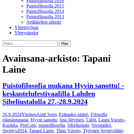
Puistofilosofia 2016
Puistofilosofia 2015
Puistofilosofia 2014
Puistofilosofia 2013
Artikkelien arkisto
Yhteistyössä
Yhteystiedot
Haku:
Avainsana-arkisto: Tapani
Laine
Puistofilosofia mukana Hyvin sanottu! -
keskustelufestivaalilla Lahden
Sibeliustalolla 27.-28.9.2024
26.9.2024
Yleinen
Antti Sorri
,
Erätauko-säätiö
,
Filosofia
elämäntapana
,
Hyvin sanottu
,
Iina Järvinen
,
Lahti
,
Laura Vuorio-
Kuokka
,
ProCom
,
puistofilosofia
,
Sibeliustalo
,
Sivistääkö
,
Sivistys2024
,
Tapani Laine
,
Timo Vuorio
,
Työväen Sivistysliitto