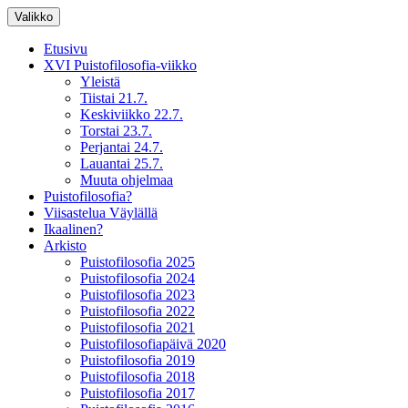
Siirry
Valikko
sisältöön
XV Puistofilosofia-viikko Ikaalisissa
Puistofilosofia
Etusivu
15.-19.7.2025
XVI Puistofilosofia-viikko
Yleistä
Tiistai 21.7.
Keskiviikko 22.7.
Torstai 23.7.
Perjantai 24.7.
Lauantai 25.7.
Muuta ohjelmaa
Puistofilosofia?
Viisastelua Väylällä
Ikaalinen?
Arkisto
Puistofilosofia 2025
Puistofilosofia 2024
Puistofilosofia 2023
Puistofilosofia 2022
Puistofilosofia 2021
Puistofilosofiapäivä 2020
Puistofilosofia 2019
Puistofilosofia 2018
Puistofilosofia 2017