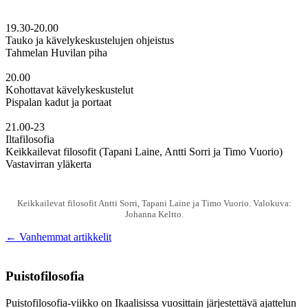
19.30-20.00
Tauko ja kävelykeskustelujen ohjeistus
Tahmelan Huvilan piha
20.00
Kohottavat kävelykeskustelut
Pispalan kadut ja portaat
21.00-23
Iltafilosofia
Keikkailevat filosofit (Tapani Laine, Antti Sorri ja Timo Vuorio)
Vastavirran yläkerta
Keikkailevat filosofit Antti Sorri, Tapani Laine ja Timo Vuorio. Valokuva:
Johanna Keltto.
Artikkelien
←
Vanhemmat artikkelit
selaus
Puistofilosofia
Puistofilosofia-viikko on Ikaalisissa vuosittain järjestettävä ajattelun