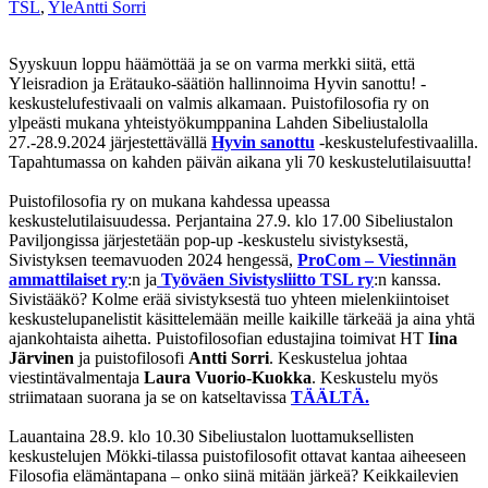
TSL
,
Yle
Antti Sorri
Syyskuun loppu häämöttää ja se on varma merkki siitä, että
Yleisradion ja Erätauko-säätiön hallinnoima Hyvin sanottu! -
keskustelufestivaali on valmis alkamaan. Puistofilosofia ry on
ylpeästi mukana yhteistyökumppanina Lahden Sibeliustalolla
27.-28.9.2024 järjestettävällä
Hyvin sanottu
-keskustelufestivaalilla.
Tapahtumassa on kahden päivän aikana yli 70 keskustelutilaisuutta!
Puistofilosofia ry on mukana kahdessa upeassa
keskustelutilaisuudessa. Perjantaina 27.9. klo 17.00 Sibeliustalon
Paviljongissa järjestetään pop-up -keskustelu sivistyksestä,
Sivistyksen teemavuoden 2024 hengessä,
ProCom – Viestinnän
ammattilaiset ry
:n ja
Työväen Sivistysliitto TSL ry
:n kanssa.
Sivistääkö? Kolme erää sivistyksestä tuo yhteen mielenkiintoiset
keskustelupanelistit käsittelemään meille kaikille tärkeää ja aina yhtä
ajankohtaista aihetta. Puistofilosofian edustajina toimivat HT
Iina
Järvinen
ja puistofilosofi
Antti Sorri
. Keskustelua johtaa
viestintävalmentaja
Laura Vuorio-Kuokka
. Keskustelu myös
striimataan suorana ja se on katseltavissa
TÄÄLTÄ.
Lauantaina 28.9. klo 10.30 Sibeliustalon luottamuksellisten
keskustelujen Mökki-tilassa puistofilosofit ottavat kantaa aiheeseen
Filosofia elämäntapana – onko siinä mitään järkeä? Keikkailevien