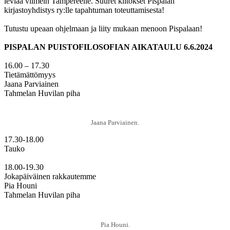
leviää viimein Tampereelle. Suuret kiitokset Pispalan
kirjastoyhdistys ry:lle tapahtuman toteuttamisesta!
Tutustu upeaan ohjelmaan ja liity mukaan menoon Pispalaan!
PISPALAN PUISTOFILOSOFIAN AIKATAULU 6.6.2024
16.00 – 17.30
Tietämättömyys
Jaana Parviainen
Tahmelan Huvilan piha
Jaana Parviainen.
17.30-18.00
Tauko
18.00-19.30
Jokapäiväinen rakkautemme
Pia Houni
Tahmelan Huvilan piha
Pia Houni.