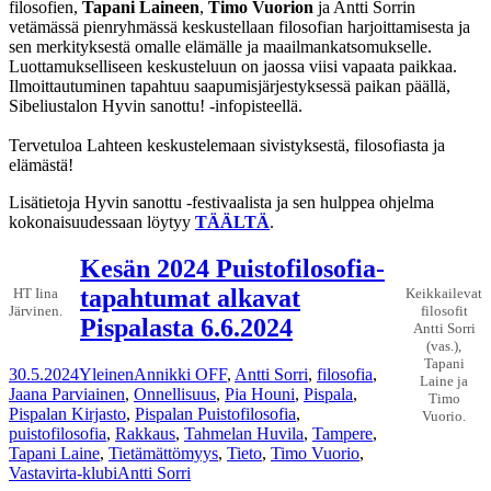
filosofien,
Tapani Laineen
,
Timo Vuorion
ja Antti Sorrin
vetämässä pienryhmässä keskustellaan filosofian harjoittamisesta ja
sen merkityksestä omalle elämälle ja maailmankatsomukselle.
Luottamukselliseen keskusteluun on jaossa viisi vapaata paikkaa.
Ilmoittautuminen tapahtuu saapumisjärjestyksessä paikan päällä,
Sibeliustalon Hyvin sanottu! -infopisteellä.
Tervetuloa Lahteen keskustelemaan sivistyksestä, filosofiasta ja
elämästä!
Lisätietoja Hyvin sanottu -festivaalista ja sen hulppea ohjelma
kokonaisuudessaan löytyy
TÄÄLTÄ
.
Kesän 2024 Puistofilosofia-
tapahtumat alkavat
HT Iina
Keikkailevat
Järvinen.
filosofit
Pispalasta 6.6.2024
Antti Sorri
(vas.),
Tapani
30.5.2024
Yleinen
Annikki OFF
,
Antti Sorri
,
filosofia
,
Laine ja
Jaana Parviainen
,
Onnellisuus
,
Pia Houni
,
Pispala
,
Timo
Pispalan Kirjasto
,
Pispalan Puistofilosofia
,
Vuorio.
puistofilosofia
,
Rakkaus
,
Tahmelan Huvila
,
Tampere
,
Tapani Laine
,
Tietämättömyys
,
Tieto
,
Timo Vuorio
,
Vastavirta-klubi
Antti Sorri