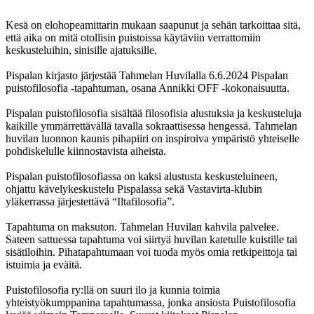
Kesä on elohopeamittarin mukaan saapunut ja sehän tarkoittaa sitä,
että aika on mitä otollisin puistoissa käytäviin verrattomiin
keskusteluihin, sinisille ajatuksille.
Pispalan kirjasto järjestää Tahmelan Huvilalla 6.6.2024 Pispalan
puistofilosofia -tapahtuman, osana Annikki OFF -kokonaisuutta.
Pispalan puistofilosofia sisältää filosofisia alustuksia ja keskusteluja
kaikille ymmärrettävällä tavalla sokraattisessa hengessä. Tahmelan
huvilan luonnon kaunis pihapiiri on inspiroiva ympäristö yhteiselle
pohdiskelulle kiinnostavista aiheista.
Pispalan puistofilosofiassa on kaksi alustusta keskusteluineen,
ohjattu kävelykeskustelu Pispalassa sekä Vastavirta-klubin
yläkerrassa järjestettävä “Iltafilosofia”.
Tapahtuma on maksuton. Tahmelan Huvilan kahvila palvelee.
Sateen sattuessa tapahtuma voi siirtyä huvilan katetulle kuistille tai
sisätiloihin. Pihatapahtumaan voi tuoda myös omia retkipeittoja tai
istuimia ja eväitä.
Puistofilosofia ry:llä on suuri ilo ja kunnia toimia
yhteistyökumppanina tapahtumassa, jonka ansiosta Puistofilosofia