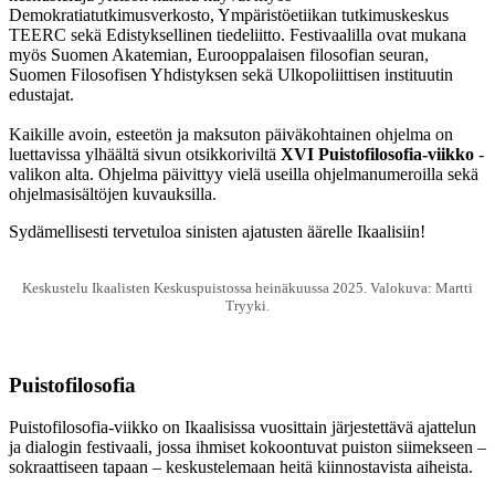
Demokratiatutkimusverkosto, Ympäristöetiikan tutkimuskeskus
TEERC sekä Edistyksellinen tiedeliitto. Festivaalilla ovat mukana
myös Suomen Akatemian, Eurooppalaisen filosofian seuran,
Suomen Filosofisen Yhdistyksen sekä Ulkopoliittisen instituutin
edustajat.
Kaikille avoin, esteetön ja maksuton päiväkohtainen ohjelma on
luettavissa ylhäältä sivun otsikkoriviltä
XVI Puistofilosofia-viikko
-
valikon alta. Ohjelma päivittyy vielä useilla ohjelmanumeroilla sekä
ohjelmasisältöjen kuvauksilla.
Sydämellisesti tervetuloa sinisten ajatusten äärelle Ikaalisiin!
Keskustelu Ikaalisten Keskuspuistossa heinäkuussa 2025. Valokuva: Martti
Tryyki.
Puistofilosofia
Puistofilosofia-viikko on Ikaalisissa vuosittain järjestettävä ajattelun
ja dialogin festivaali, jossa ihmiset kokoontuvat puiston siimekseen –
sokraattiseen tapaan – keskustelemaan heitä kiinnostavista aiheista.