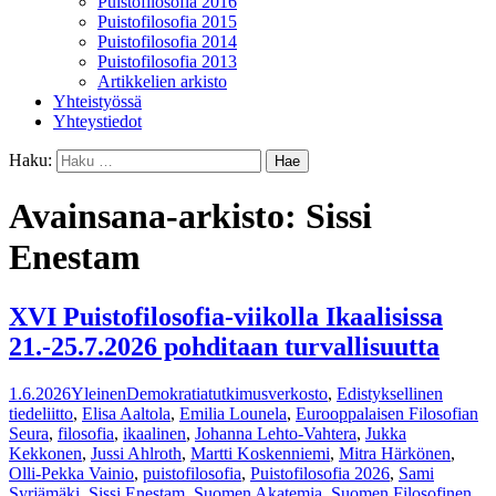
Puistofilosofia 2016
Puistofilosofia 2015
Puistofilosofia 2014
Puistofilosofia 2013
Artikkelien arkisto
Yhteistyössä
Yhteystiedot
Haku:
Avainsana-arkisto: Sissi
Enestam
XVI Puistofilosofia-viikolla Ikaalisissa
21.-25.7.2026 pohditaan turvallisuutta
1.6.2026
Yleinen
Demokratiatutkimusverkosto
,
Edistyksellinen
tiedeliitto
,
Elisa Aaltola
,
Emilia Lounela
,
Eurooppalaisen Filosofian
Seura
,
filosofia
,
ikaalinen
,
Johanna Lehto-Vahtera
,
Jukka
Kekkonen
,
Jussi Ahlroth
,
Martti Koskenniemi
,
Mitra Härkönen
,
Olli-Pekka Vainio
,
puistofilosofia
,
Puistofilosofia 2026
,
Sami
Syrjämäki
,
Sissi Enestam
,
Suomen Akatemia
,
Suomen Filosofinen