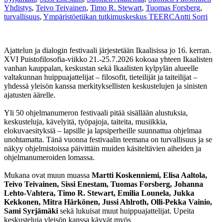
Yhdistys
,
Teivo Teivainen
,
Timo R. Stewart
,
Tuomas Forsberg
,
turvallisuus
,
Ympäristöetiikan tutkimuskeskus TEERC
Antti Sorri
Ajattelun ja dialogin festivaali järjestetään Ikaalisissa jo 16. kerran.
XVI Puistofilosofia-viikko 21.-25.7.2026 kokoaa yhteen Ikaalisten
vanhan kauppalan, keskustan sekä Ikaalisten kylpylän alueelle
valtakunnan huippuajattelijat – filosofit, tieteilijät ja taiteilijat –
yhdessä yleisön kanssa merkityksellisten keskustelujen ja sinisten
ajatusten äärelle.
Yli 50 ohjelmanumeron festivaali pitää sisällään alustuksia,
keskusteluja, kävelyitä, työpajoja, taiteita, musiikkia,
elokuvaesityksiä – lapsille ja lapsiperheille suunnattua ohjelmaa
unohtamatta. Tänä vuonna festivaalin teemana on turvallisuus ja se
näkyy ohjelmistoissa päivittäin muiden käsiteltävien aiheiden ja
ohjelmanumeroiden lomassa.
Mukana ovat muun muassa
Martti Koskenniemi, Elisa Aaltola,
Teivo Teivainen, Sissi Enestam, Tuomas Forsberg, Johanna
Lehto-Vahtera, Timo R. Stewart, Emilia Lounela, Jukka
Kekkonen, Mitra Härkönen, Jussi Ahlroth, Olli-Pekka Vainio,
Sami Syrjämäki
sekä lukuisat muut huippuajattelijat. Upeita
keskusteluja yleisön kanssa käyvät myös