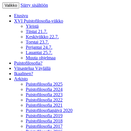
Siirry sisältöön
Valikko
XV Puistofilosofia-viikko Ikaalisissa
Puistofilosofia
Etusivu
15.-19.7.2025
XVI Puistofilosofia-viikko
Yleistä
Tiistai 21.7.
Keskiviikko 22.7.
Torstai 23.7.
Perjantai 24.7.
Lauantai 25.7.
Muuta ohjelmaa
Puistofilosofia?
Viisastelua Väylällä
Ikaalinen?
Arkisto
Puistofilosofia 2025
Puistofilosofia 2024
Puistofilosofia 2023
Puistofilosofia 2022
Puistofilosofia 2021
Puistofilosofiapäivä 2020
Puistofilosofia 2019
Puistofilosofia 2018
Puistofilosofia 2017