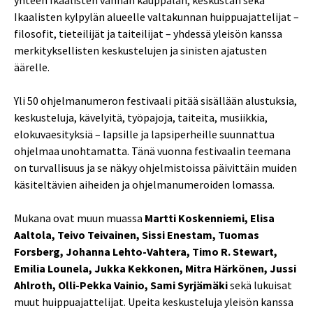
yhteen Ikaalisten vanhan kauppalan, keskustan sekä
Ikaalisten kylpylän alueelle valtakunnan huippuajattelijat –
filosofit, tieteilijät ja taiteilijat – yhdessä yleisön kanssa
merkityksellisten keskustelujen ja sinisten ajatusten
äärelle.
Yli 50 ohjelmanumeron festivaali pitää sisällään alustuksia,
keskusteluja, kävelyitä, työpajoja, taiteita, musiikkia,
elokuvaesityksiä – lapsille ja lapsiperheille suunnattua
ohjelmaa unohtamatta. Tänä vuonna festivaalin teemana
on turvallisuus ja se näkyy ohjelmistoissa päivittäin muiden
käsiteltävien aiheiden ja ohjelmanumeroiden lomassa.
Mukana ovat muun muassa
Martti Koskenniemi, Elisa
Aaltola, Teivo Teivainen, Sissi Enestam, Tuomas
Forsberg, Johanna Lehto-Vahtera, Timo R. Stewart,
Emilia Lounela, Jukka Kekkonen, Mitra Härkönen, Jussi
Ahlroth, Olli-Pekka Vainio, Sami Syrjämäki
sekä lukuisat
muut huippuajattelijat. Upeita keskusteluja yleisön kanssa