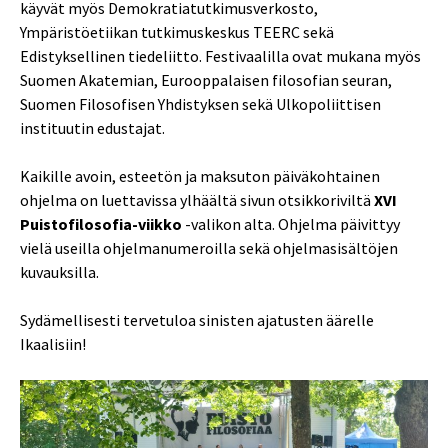
käyvät myös Demokratiatutkimusverkosto,
Ympäristöetiikan tutkimuskeskus TEERC sekä
Edistyksellinen tiedeliitto. Festivaalilla ovat mukana myös
Suomen Akatemian, Eurooppalaisen filosofian seuran,
Suomen Filosofisen Yhdistyksen sekä Ulkopoliittisen
instituutin edustajat.
Kaikille avoin, esteetön ja maksuton päiväkohtainen
ohjelma on luettavissa ylhäältä sivun otsikkoriviltä
XVI
Puistofilosofia-viikko
-valikon alta. Ohjelma päivittyy
vielä useilla ohjelmanumeroilla sekä ohjelmasisältöjen
kuvauksilla.
Sydämellisesti tervetuloa sinisten ajatusten äärelle
Ikaalisiin!