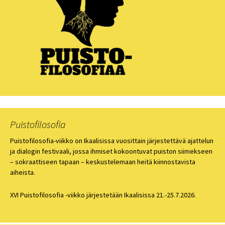
Puistofilosofia
Puistofilosofia-viikko on Ikaalisissa vuosittain järjestettävä ajattelun
ja dialogin festivaali, jossa ihmiset kokoontuvat puiston siimekseen
– sokraattiseen tapaan – keskustelemaan heitä kiinnostavista
aiheista.
XVI Puistofilosofia -viikko järjestetään Ikaalisissa 21.-25.7.2026.