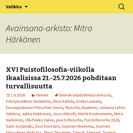
XV Puistofilosofia-viikko Ikaalisissa
Siirry
Haku:
Puistofilosofia
Valikko
sisältöön
15.-19.7.2025
Avainsana-arkisto: Mitra
Härkönen
XVI Puistofilosofia-viikolla
Ikaalisissa 21.-25.7.2026 pohditaan
turvallisuutta
1.6.2026
Yleinen
Demokratiatutkimusverkosto
,
Edistyksellinen tiedeliitto
,
Elisa Aaltola
,
Emilia Lounela
,
Eurooppalaisen Filosofian Seura
,
filosofia
,
ikaalinen
,
Johanna Lehto-
Vahtera
,
Jukka Kekkonen
,
Jussi Ahlroth
,
Martti Koskenniemi
,
Mitra
Härkönen
,
Olli-Pekka Vainio
,
puistofilosofia
,
Puistofilosofia 2026
,
Sami Syrjämäki
,
Sissi Enestam
,
Suomen Akatemia
,
Suomen
Filosofinen Yhdistys
,
Teivo Teivainen
,
Timo R. Stewart
,
Tuomas