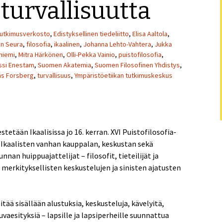
turvallisuutta
Puistofi
utkimusverkosto
,
Edistyksellinen tiedeliitto
,
Elisa Aaltola
,
Puistofi
an Seura
,
filosofia
,
ikaalinen
,
Johanna Lehto-Vahtera
,
Jukka
niemi
,
Mitra Härkönen
,
Olli-Pekka Vainio
,
puistofilosofia
,
Puistofi
ssi Enestam
,
Suomen Akatemia
,
Suomen Filosofinen Yhdistys
,
s Forsberg
,
turvallisuus
,
Ympäristöetiikan tutkimuskeskus
Puistofi
Puistofi
Puistofi
estetään Ikaalisissa jo 16. kerran. XVI Puistofilosofia-
n Ikaalisten vanhan kauppalan, keskustan sekä
Puistofi
nnan huippuajattelijat – filosofit, tieteilijät ja
a merkityksellisten keskustelujen ja sinisten ajatusten
Puistofi
Puistofi
tää sisällään alustuksia, keskusteluja, kävelyitä,
kuvaesityksiä – lapsille ja lapsiperheille suunnattua
Artikkel