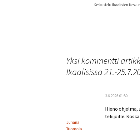
Keskustelu Ikaalisten Kesku
←
Viisastelua Väylän varrella 
Artikkelien
Yksi kommentti artikke
selaus
Ikaalisissa 21.-25.7.
3.6.2026 01:50
Hieno ohjelma, u
tekijöille. Kos
Juhana
Tuomola