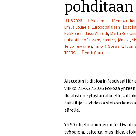
pohditaan 
Perjantai 24.7.
1.6.2026
Yleinen
Demokratiat
Lauantai 25.7.
Emilia Lounela
,
Eurooppalaisen Filosofi
Kekkonen
,
Jussi Ahlroth
,
Martti Kosken
Muuta ohjelmaa
Puistofilosofia 2026
,
Sami Syrjämäki
,
Si
Teivo Teivainen
,
Timo R. Stewart
,
Tuoma
TEERC
Antti Sorri
Ajattelun ja dialogin festivaali järj
viikko 21.-25.7.2026 kokoaa yhtee
Ikaalisten kylpylän alueelle valtaku
taiteilijat – yhdessä yleisön kanss
äärelle.
Yli 50 ohjelmanumeron festivaali pi
työpajoja, taiteita, musiikkia, elo