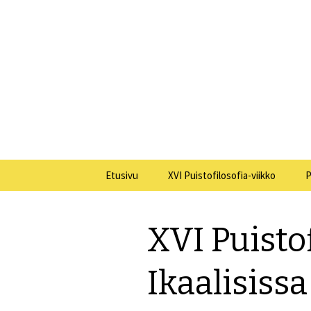
XV Puistofilosofia-viikko Ikaalis
Puistofilo
Siirry
Etusivu
XVI Puistofilosofia-viikko
P
sisältöön
Yleistä
XVI Puistof
Tiistai 21.7.
Keskiviikko 22.7.
Ikaalisissa
Torstai 23.7.