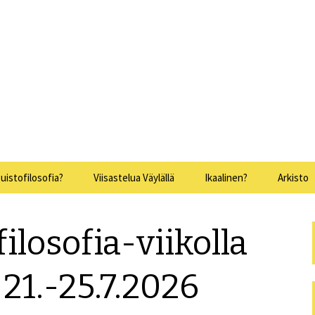
issa 15.-19.7.2025
sofia
uistofilosofia?
Viisastelua Väylällä
Ikaalinen?
Arkisto
Puistofi
ilosofia-viikolla
Puistofi
Puistofi
 21.-25.7.2026
Puistofi