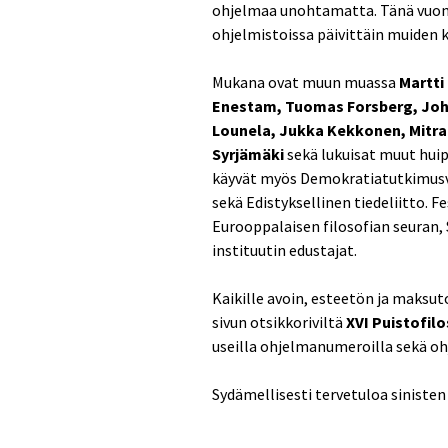
ohjelmaa unohtamatta. Tänä vuonna
ohjelmistoissa päivittäin muiden 
Mukana ovat muun muassa
Martti 
Enestam, Tuomas Forsberg, Joha
Lounela, Jukka Kekkonen, Mitra 
Syrjämäki
sekä lukuisat muut huip
käyvät myös Demokratiatutkimusv
sekä Edistyksellinen tiedeliitto.
Eurooppalaisen filosofian seuran,
instituutin edustajat.
Kaikille avoin, esteetön ja maksu
sivun otsikkoriviltä
XVI Puistofilo
useilla ohjelmanumeroilla sekä oh
Sydämellisesti tervetuloa sinisten 