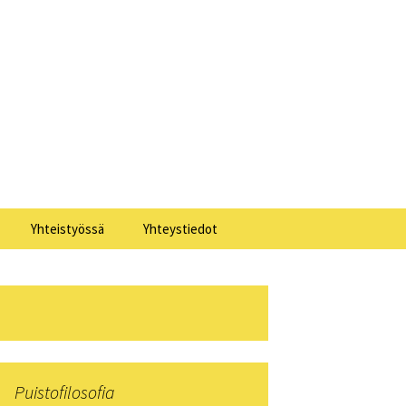
Haku:
Yhteistyössä
Yhteystiedot
losofia 2025
losofia 2024
losofia 2023
Puistofilosofia
losofia 2022