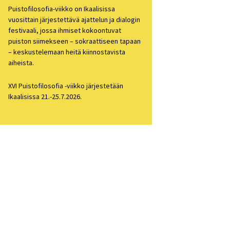
Puistofilosofia-viikko on Ikaalisissa
losofia 2021
vuosittain järjestettävä ajattelun ja dialogin
festivaali, jossa ihmiset kokoontuvat
losofiapäivä 2020
puiston siimekseen – sokraattiseen tapaan
– keskustelemaan heitä kiinnostavista
losofia 2019
aiheista.
losofia 2018
XVI Puistofilosofia -viikko järjestetään
Ikaalisissa 21.-25.7.2026.
losofia 2017
losofia 2016
losofia 2015
losofia 2014
losofia 2013
ien arkisto