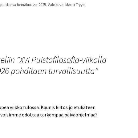
spuistossa heinäkuussa 2025. Valokuva: Martti Tryyki.
vie ajattelua ja dialogia Kolariin 12.-14.6.2026
liin ”
XVI Puistofilosofia-viikolla
2026 pohditaan turvallisuutta
”
pea viikko tulossa. Kaunis kiitos jo etukäteen
ka voisimme odottaa tarkempaa päiväohjelmaa?