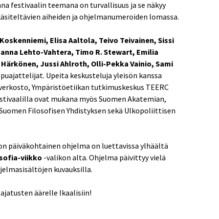
 festivaalin teemana on turvallisuus ja se näkyy
käsiteltävien aiheiden ja ohjelmanumeroiden lomassa.
Koskenniemi, Elisa Aaltola, Teivo Teivainen, Sissi
nna Lehto-Vahtera, Timo R. Stewart, Emilia
Härkönen, Jussi Ahlroth, Olli-Pekka Vainio, Sami
puajattelijat. Upeita keskusteluja yleisön kanssa
erkosto, Ympäristöetiikan tutkimuskeskus TEERC
 Festivaalilla ovat mukana myös Suomen Akatemian,
 Suomen Filosofisen Yhdistyksen sekä Ulkopoliittisen
ton päiväkohtainen ohjelma on luettavissa ylhäältä
sofia-viikko
-valikon alta. Ohjelma päivittyy vielä
jelmasisältöjen kuvauksilla.
ajatusten äärelle Ikaalisiin!