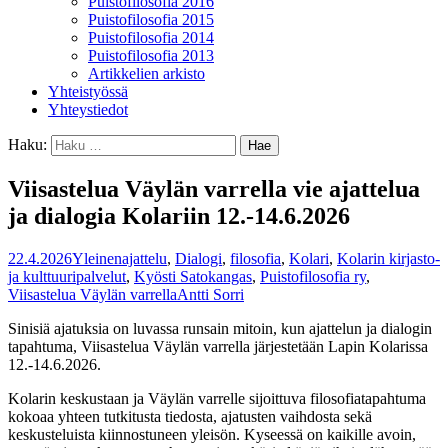
Puistofilosofia 2016
Puistofilosofia 2015
Puistofilosofia 2014
Puistofilosofia 2013
Artikkelien arkisto
Yhteistyössä
Yhteystiedot
Haku:
Viisastelua Väylän varrella vie ajattelua
ja dialogia Kolariin 12.-14.6.2026
22.4.2026
Yleinen
ajattelu
,
Dialogi
,
filosofia
,
Kolari
,
Kolarin kirjasto-
ja kulttuuripalvelut
,
Kyösti Satokangas
,
Puistofilosofia ry
,
Viisastelua Väylän varrella
Antti Sorri
Sinisiä ajatuksia on luvassa runsain mitoin, kun ajattelun ja dialogin
tapahtuma, Viisastelua Väylän varrella järjestetään Lapin Kolarissa
12.-14.6.2026.
Kolarin keskustaan ja Väylän varrelle sijoittuva filosofiatapahtuma
kokoaa yhteen tutkitusta tiedosta, ajatusten vaihdosta sekä
keskusteluista kiinnostuneen yleisön. Kyseessä on kaikille avoin,