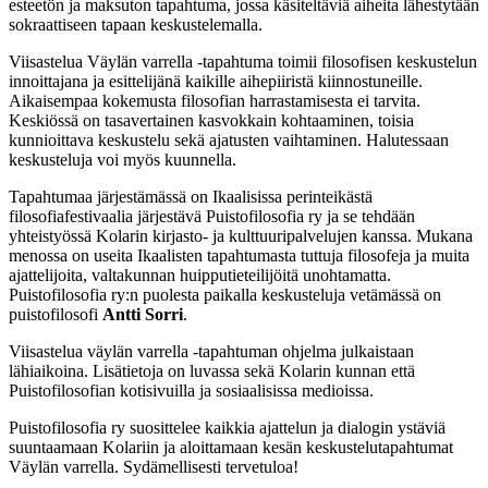
esteetön ja maksuton tapahtuma, jossa käsiteltäviä aiheita lähestytään
sokraattiseen tapaan keskustelemalla.
Viisastelua Väylän varrella -tapahtuma toimii filosofisen keskustelun
innoittajana ja esittelijänä kaikille aihepiiristä kiinnostuneille.
Aikaisempaa kokemusta filosofian harrastamisesta ei tarvita.
Keskiössä on tasavertainen kasvokkain kohtaaminen, toisia
kunnioittava keskustelu sekä ajatusten vaihtaminen. Halutessaan
keskusteluja voi myös kuunnella.
Tapahtumaa järjestämässä on Ikaalisissa perinteikästä
filosofiafestivaalia järjestävä Puistofilosofia ry ja se tehdään
yhteistyössä Kolarin kirjasto- ja kulttuuripalvelujen kanssa. Mukana
menossa on useita Ikaalisten tapahtumasta tuttuja filosofeja ja muita
ajattelijoita, valtakunnan huipputieteilijöitä unohtamatta.
Puistofilosofia ry:n puolesta paikalla keskusteluja vetämässä on
puistofilosofi
Antti Sorri
.
Viisastelua väylän varrella -tapahtuman ohjelma julkaistaan
lähiaikoina. Lisätietoja on luvassa sekä Kolarin kunnan että
Puistofilosofian kotisivuilla ja sosiaalisissa medioissa.
Puistofilosofia ry suosittelee kaikkia ajattelun ja dialogin ystäviä
suuntaamaan Kolariin ja aloittamaan kesän keskustelutapahtumat
Väylän varrella. Sydämellisesti tervetuloa!