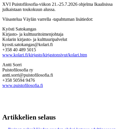
XVI Puistofilosofia-viikon 21.-25.7.2026 ohjelma Ikaalisissa
julkaistaan toukokuun alussa.
Viisastelua Väylän varrella -tapahtuman lisätiedot:
Kyösti Satokangas
Kirjasto- ja kulttuuritoimenjohtaja
Kolarin kirjasto- ja kulttuuripalvelut
kyosti.satokangas@kolari.fi
+358 40 489 5015
www.kolari.fi/kirjasto/kirjastonsivut/kolari.htm
Antti Sorri
Puistofilosofia ry
antti.sorri@puistofilosofia.fi
+358 50594 9476
www.puistofilosofia.fi
Artikkelien selaus