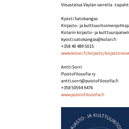
Viisastelua Väylän varrella -tapah
Kyösti Satokangas
Kirjasto- ja kulttuuritoimenjohtaj
Kolarin kirjasto- ja kulttuuripalvel
kyosti.satokangas@kolari.fi
+358 40 489 5015
www.kolari.fi/kirjasto/kirjastonsi
Antti Sorri
Puistofilosofia ry
antti.sorri@puistofilosofia.fi
+358 50594 9476
www.puistofilosofia.fi