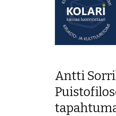
Antti Sorril
Puistofilos
tapahtuma