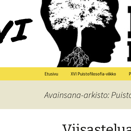
XV Puistofilosofia-viikko Ikaalis
Puistofilo
Siirry
Etusivu
XVI Puistofilosofia-viikko
P
sisältöön
Yleistä
Avainsana-arkisto: Puisto
Tiistai 21.7.
Keskiviikko 22.7.
Viisastelu
Torstai 23.7.