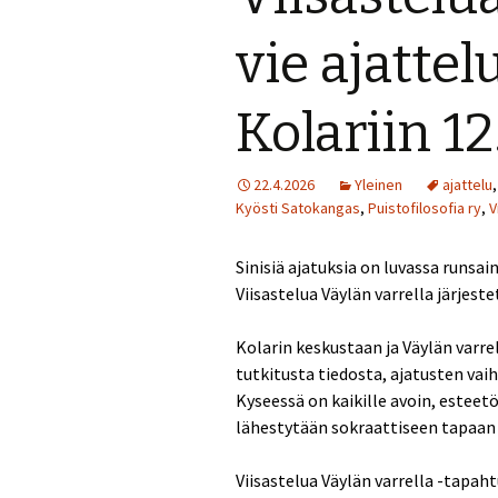
Perjantai 24.7.
vie ajattel
Lauantai 25.7.
Kolariin 12
Muuta ohjelmaa
22.4.2026
Yleinen
ajattelu
Kyösti Satokangas
,
Puistofilosofia ry
,
V
Sinisiä ajatuksia on luvassa runsai
Viisastelua Väylän varrella järjest
Kolarin keskustaan ja Väylän varre
tutkitusta tiedosta, ajatusten vai
Kyseessä on kaikille avoin, esteet
lähestytään sokraattiseen tapaan
Viisastelua Väylän varrella -tapah