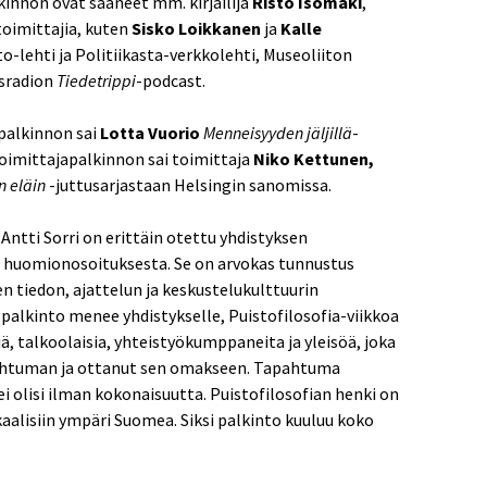
kinnon ovat saaneet mm. kirjailija
Risto Isomäki
,
 toimittajia, kuten
Sisko Loikkanen
ja
Kalle
to-lehti ja Politiikasta-verkkolehti, Museoliiton
isradion
Tiedetrippi
-podcast.
palkinnon sai
Lotta Vuorio
Menneisyyden jäljillä
-
oimittajapalkinnon sai toimittaja
Niko Kettunen,
 eläin
-juttusarjastaan Helsingin sanomissa.
Antti Sorri on erittäin otettu yhdistyksen
 huomionosoituksesta. Se on arvokas tunnustus
en tiedon, ajattelun ja keskustelukulttuurin
a palkinto menee yhdistykselle, Puistofilosofia-viikkoa
iä, talkoolaisia, yhteistyökumppaneita ja yleisöä, joka
pahtuman ja ottanut sen omakseen. Tapahtuma
ei olisi ilman kokonaisuutta. Puistofilosofian henki on
kaalisiin ympäri Suomea. Siksi palkinto kuuluu koko