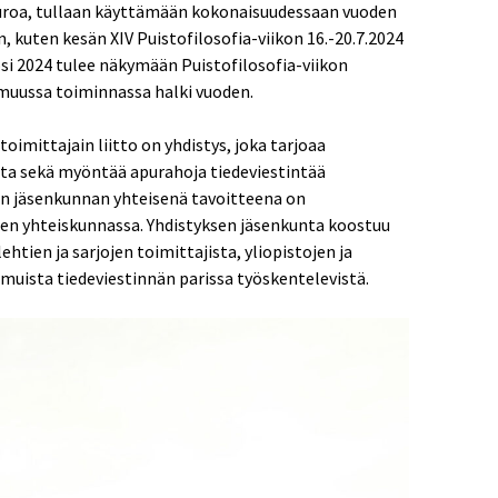
uroa, tullaan käyttämään kokonaisuudessaan vuoden
, kuten kesän XIV Puistofilosofia-viikon 16.-20.7.2024
i 2024 tulee näkymään Puistofilosofia-viikon
 muussa toiminnassa halki vuoden.
imittajain liitto on yhdistys, joka tarjoaa
usta sekä myöntää apurahoja tiedeviestintää
 sen jäsenkunnan yhteisenä tavoitteena on
en yhteiskunnassa. Yhdistyksen jäsenkunta koostuu
lehtien ja sarjojen toimittajista, yliopistojen ja
 muista tiedeviestinnän parissa työskentelevistä.