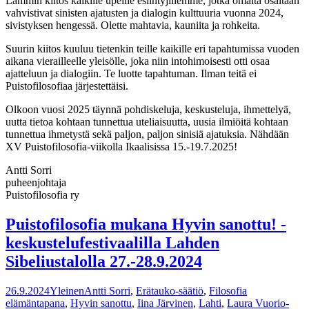
Lämmin kiitos kaikille upeille esiintyjillemme, jotka omalta osaltaan
vahvistivat sinisten ajatusten ja dialogin kulttuuria vuonna 2024,
sivistyksen hengessä. Olette mahtavia, kauniita ja rohkeita.
Suurin kiitos kuuluu tietenkin teille kaikille eri tapahtumissa vuoden
aikana vierailleelle yleisölle, joka niin intohimoisesti otti osaa
ajatteluun ja dialogiin. Te luotte tapahtuman. Ilman teitä ei
Puistofilosofiaa järjestettäisi.
Olkoon vuosi 2025 täynnä pohdiskeluja, keskusteluja, ihmettelyä,
uutta tietoa kohtaan tunnettua uteliaisuutta, uusia ilmiöitä kohtaan
tunnettua ihmetystä sekä paljon, paljon sinisiä ajatuksia. Nähdään
XV Puistofilosofia-viikolla Ikaalisissa 15.-19.7.2025!
Antti Sorri
puheenjohtaja
Puistofilosofia ry
Puistofilosofia mukana Hyvin sanottu! -
keskustelufestivaalilla Lahden
Sibeliustalolla 27.-28.9.2024
26.9.2024
Yleinen
Antti Sorri
,
Erätauko-säätiö
,
Filosofia
elämäntapana
,
Hyvin sanottu
,
Iina Järvinen
,
Lahti
,
Laura Vuorio-