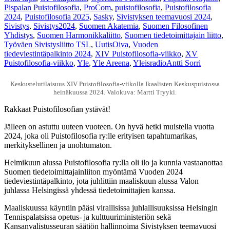
Pispalan Puistofilosofia
,
ProCom
,
puistofilosofia
,
Puistofilosofia
2024
,
Puistofilosofia 2025
,
Sasky
,
Sivistyksen teemavuosi 2024
,
Sivistys
,
Sivistys2024
,
Suomen Akatemia
,
Suomen Filosofinen
Yhdistys
,
Suomen Harmonikkaliitto
,
Suomen tiedetoimittajain liitto
,
Työväen Sivistysliitto TSL
,
UutisOiva
,
Vuoden
tiedeviestintäpalkinto 2024
,
XIV Puistofilosofia-viikko
,
XV
Puistofilosofia-viikko
,
Yle
,
Yle Areena
,
Yleisradio
Antti Sorri
Keskustelutilaisuus XIV Puistofilosofia-viikolla Ikaalisten Keskuspuistossa
heinäkuussa 2024. Valokuva: Martti Tryyki.
Rakkaat Puistofilosofian ystävät!
Jälleen on astuttu uuteen vuoteen. On hyvä hetki muistella vuotta
2024, joka oli Puistofilosofia ry:lle erityisen tapahtumarikas,
merkityksellinen ja unohtumaton.
Helmikuun alussa Puistofilosofia ry:lla oli ilo ja kunnia vastaanottaa
Suomen tiedetoimittajainliiton myöntämä Vuoden 2024
tiedeviestintäpalkinto, jota juhlittiin maaliskuun alussa Valon
juhlassa Helsingissä yhdessä tiedetoimittajien kanssa.
Maaliskuussa käyntiin pääsi virallisissa juhlallisuuksissa Helsingin
Tennispalatsissa opetus- ja kulttuuriministeriön sekä
Kansanvalistusseuran säätiön hallinnoima Sivistyksen teemavuosi