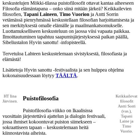
keskustelujen Mökki-tilassa puistofilosofit ottavat kantaa aiheeseen
Filosofia elämäntapana – onko siinä mitään järkeä? Keikkailevien
filosofien,
Tapani Laineen
,
Timo Vuorion
ja Antti Sorrin
vetämässä pienryhmässä keskustellaan filosofian harjoittamisesta ja
sen merkityksestä omalle elämälle ja maailmankatsomukselle.
Luottamukselliseen keskusteluun on jaossa viisi vapaata paikkaa.
Ilmoittautuminen tapahtuu saapumisjärjestyksessä paikan päällä,
Sibeliustalon Hyvin sanottu! -infopisteellä.
Tervetuloa Lahteen keskustelemaan sivistyksestä, filosofiasta ja
elämästä!
Lisätietoja Hyvin sanottu -festivaalista ja sen hulppea ohjelma
kokonaisuudessaan löytyy
TÄÄLTÄ
.
HT Iina
Keikkailevat
Puistofilosofia
Järvinen.
filosofit
Antti Sorri
Puistofilosofia-viikko on Ikaalisissa
(vas.),
vuosittain järjestettävä ajattelun ja dialogin festivaali,
Tapani
Laine ja
jossa ihmiset kokoontuvat puiston siimekseen –
Timo
sokraattiseen tapaan – keskustelemaan heitä
Vuorio.
kiinnostavista aiheista.