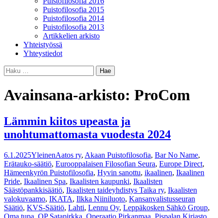
Puistofilosofia 2016
Puistofilosofia 2015
Puistofilosofia 2014
Puistofilosofia 2013
Artikkelien arkisto
Yhteistyössä
Yhteystiedot
Haku:
Avainsana-arkisto: ProCom
Lämmin kiitos upeasta ja
unohtumattomasta vuodesta 2024
6.1.2025
Yleinen
Aatos ry
,
Akaan Puistofilosofia
,
Bar No Name
,
Erätauko-säätiö
,
Eurooppalaisen Filosofian Seura
,
Europe Direct
,
Hämeenkyrön Puistofilosofia
,
Hyvin sanottu
,
ikaalinen
,
Ikaalinen
Pride
,
Ikaalinen Spa
,
Ikaalisten kaupunki
,
Ikaalisten
Säästöpankkisäätiö
,
Ikaalisten taideyhdistys Taika ry
,
Ikaalisten
valokuvaamo
,
IKATA
,
Ilkka Niiniluoto
,
Kansanvalistusseuran
Säätiö
,
KVS-Säätiö
,
Lahti
,
Lennu Oy
,
Leppäkosken Sähkö Group
,
Oma tupa
,
OP Satapirkka
,
Operaatio Pirkanmaa
,
Pispalan Kirjasto
,