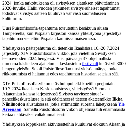
2024, jonka tarkoituksena oli sivistyksen ajatuksen päivittäminen
2020-luvulle. Halki vuoden jatkuneet sivistys-aiheiset tapahtumat
todistivat sivistys-aatteen kuuluvan vahvasti suomalaiseen
kulttuuriin.
Uusi Puistofilosofia-tapahtuma toteutettiin kesäkuun alussa
Tampereella, kun Pispalan kirjaston kanssa yhteistyönä järjestettyä
tapahtumaa vietettiin Pispalan kauniissa maisemissa.
Yhdistyksen päätapahtuma oli tietenkin Ikaalisissa 16.-20.7.2024
järjestetty XIV Puistofilosofia-viikko, jota vietettiin Sivistyksen
teemavuoden 2024 hengessä. Viisi päivää ja 37 ohjelmallista
numeroa käsitelleen ajattelun ja keskustelun
festivaali
keräsi yli 3000
hengen yleisön. Se oli Puistofilosofian uusi yleisöennätys, jonka
rikkoutumista ei haitannut edes tapahtuman historian sateisin sää.
XIV Puistofilosofia-viikon eräs huippuhetki koettiin perjantaina
19.7.2024 Ikaalisten Keskuspuistossa, yhteistyössä Suomen
Akatemian kanssa järjestetyssä Sivistys tarvitsee sinua! -
paneelikeskustelussa ja sitä edeltäneessä tieteen akateemikko
Ilkka
Niiniluodon
alustuksessa, jotka striimattiin suorana lähetyksenä
Yle
Areenaan
. Samalla Puistofilosofia-viikon ohjelmaa tuli ensimmäistä
kertaa nähtäväksi valtakunnallisesti.
Yhdistyksen loppukesän aktiviteetteihin kuuluivat elokuun Akaan ja