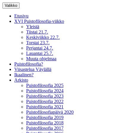
Siirry
Valikko
sisältöön
XV Puistofilosofia-viikko Ikaalisissa
Puistofilosofia
Etusivu
15.-19.7.2025
XVI Puistofilosofia-viikko
Yleistä
Tiistai 21.7.
Keskiviikko 22.7.
Torstai 23.7.
Perjantai 24.7.
Lauantai 25.7.
Muuta ohjelmaa
Puistofilosofia?
Viisastelua Väylällä
Ikaalinen?
Arkisto
Puistofilosofia 2025
Puistofilosofia 2024
Puistofilosofia 2023
Puistofilosofia 2022
Puistofilosofia 2021
Puistofilosofiapäivä 2020
Puistofilosofia 2019
Puistofilosofia 2018
Puistofilosofia 2017