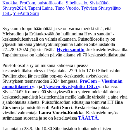
Kuokka
,
ProCom
,
puistofilosofia
,
Sibeliustalo
,
Sivistääkö
,
Sivistys2024
,
Tapani Laine
,
Timo Vuorio
,
Työväen Sivistysliitto
TSL
,
Yle
Antti Sorri
Syyskuun loppu häämöttää ja se on varma merkki siitä, että
Yleisradion ja Erätauko-säätiön hallinnoima Hyvin sanottu! -
keskustelufestivaali on valmis alkamaan. Puistofilosofia ry on
ylpeästi mukana yhteistyökumppanina Lahden Sibeliustalolla
27.-28.9.2024 järjestettävällä
Hyvin sanottu
-keskustelufestivaalilla.
Tapahtumassa on kahden päivän aikana yli 70 keskustelutilaisuutta!
Puistofilosofia ry on mukana kahdessa upeassa
keskustelutilaisuudessa. Perjantaina 27.9. klo 17.00 Sibeliustalon
Paviljongissa järjestetään pop-up -keskustelu sivistyksestä,
Sivistyksen teemavuoden 2024 hengessä,
ProCom – Viestinnän
ammattilaiset ry
:n ja
Työväen Sivistysliitto TSL ry
:n kanssa.
Sivistääkö? Kolme erää sivistyksestä tuo yhteen mielenkiintoiset
keskustelupanelistit käsittelemään meille kaikille tärkeää ja aina yhtä
ajankohtaista aihetta. Puistofilosofian edustajina toimivat HT
Iina
Järvinen
ja puistofilosofi
Antti Sorri
. Keskustelua johtaa
viestintävalmentaja
Laura Vuorio-Kuokka
. Keskustelu myös
striimataan suorana ja se on katseltavissa
TÄÄLTÄ.
Lauantaina 28.9. klo 10.30 Sibeliustalon luottamuksellisten