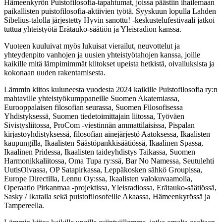
Hämeenkyrön Puistofilosofia-tapahtumat, joissa päästiin ihailemaan
paikallisten puistofilosofia-aktiivien työtä. Syyskuun lopulla Lahden
Sibelius-talolla järjestetty Hyvin sanottu! -keskustelufestivaali jatkoi
tuttua yhteistyötä Erätauko-säätiön ja Yleisradion kanssa.
Vuoteen kuuluivat myös lukuisat vierailut, neuvottelut ja
yhteydenpito vanhojen ja uusien yhteistyötahojen kanssa, joille
kaikille mitä lämpimimmät kiitokset upeista hetkistä, oivalluksista ja
kokonaan uuden rakentamisesta.
Lämmin kiitos kuluneesta vuodesta 2024 kaikille Puistofilosofia ry:n
mahtaville yhteistyökumppaneille Suomen Akatemiassa,
Eurooppalaisen filosofian seurassa, Suomen Filosofisessa
Yhdistyksessä, Suomen tiedetoimittajain liitossa, Työväen
Sivistysliitossa, ProCom -viestinnän ammattilaisissa, Pispalan
kirjastoyhdistyksessä, filosofian ainejärjestö Aatoksessa, Ikaalisten
kaupungilla, Ikaalisten Säästöpankkisäätiössä, Ikaalinen Spassa,
Ikaalinen Pridessa, Ikaalisten taideyhdistys Taikassa, Suomen
Harmonikkaliitossa, Oma Tupa ry:ssä, Bar No Namessa, Seutulehti
UutisOivassa, OP Satapirkassa, Leppäkosken sähkö Groupissa,
Europe Directilla, Lennu Oy:ssa, Ikaalisten valokuvaamolla,
Operaatio Pirkanmaa -projektissa, Yleisradiossa, Erätauko-säätiössä,
Sasky / Ikatalla sekä puistofilosofeille Akaassa, Hämeenkyrössä ja
Tampereella.