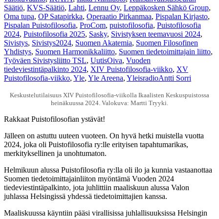
Säätiö
,
KVS-Säätiö
,
Lahti
,
Lennu Oy
,
Leppäkosken Sähkö Group
,
Oma tupa
,
OP Satapirkka
,
Operaatio Pirkanmaa
,
Pispalan Kirjasto
,
Pispalan Puistofilosofia
,
ProCom
,
puistofilosofia
,
Puistofilosofia
2024
,
Puistofilosofia 2025
,
Sasky
,
Sivistyksen teemavuosi 2024
,
Sivistys
,
Sivistys2024
,
Suomen Akatemia
,
Suomen Filosofinen
Yhdistys
,
Suomen Harmonikkaliitto
,
Suomen tiedetoimittajain liitto
,
Työväen Sivistysliitto TSL
,
UutisOiva
,
Vuoden
tiedeviestintäpalkinto 2024
,
XIV Puistofilosofia-viikko
,
XV
Puistofilosofia-viikko
,
Yle
,
Yle Areena
,
Yleisradio
Antti Sorri
Keskustelutilaisuus XIV Puistofilosofia-viikolla Ikaalisten Keskuspuistossa
heinäkuussa 2024. Valokuva: Martti Tryyki.
Rakkaat Puistofilosofian ystävät!
Jälleen on astuttu uuteen vuoteen. On hyvä hetki muistella vuotta
2024, joka oli Puistofilosofia ry:lle erityisen tapahtumarikas,
merkityksellinen ja unohtumaton.
Helmikuun alussa Puistofilosofia ry:lla oli ilo ja kunnia vastaanottaa
Suomen tiedetoimittajainliiton myöntämä Vuoden 2024
tiedeviestintäpalkinto, jota juhlittiin maaliskuun alussa Valon
juhlassa Helsingissä yhdessä tiedetoimittajien kanssa.
Maaliskuussa käyntiin pääsi virallisissa juhlallisuuksissa Helsingin