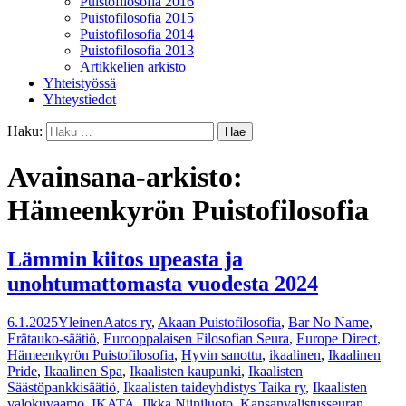
Puistofilosofia 2016
Puistofilosofia 2015
Puistofilosofia 2014
Puistofilosofia 2013
Artikkelien arkisto
Yhteistyössä
Yhteystiedot
Haku:
Avainsana-arkisto:
Hämeenkyrön Puistofilosofia
Lämmin kiitos upeasta ja
unohtumattomasta vuodesta 2024
6.1.2025
Yleinen
Aatos ry
,
Akaan Puistofilosofia
,
Bar No Name
,
Erätauko-säätiö
,
Eurooppalaisen Filosofian Seura
,
Europe Direct
,
Hämeenkyrön Puistofilosofia
,
Hyvin sanottu
,
ikaalinen
,
Ikaalinen
Pride
,
Ikaalinen Spa
,
Ikaalisten kaupunki
,
Ikaalisten
Säästöpankkisäätiö
,
Ikaalisten taideyhdistys Taika ry
,
Ikaalisten
valokuvaamo
,
IKATA
,
Ilkka Niiniluoto
,
Kansanvalistusseuran