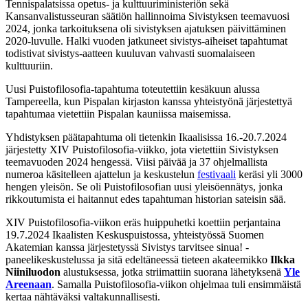
Tennispalatsissa opetus- ja kulttuuriministeriön sekä
Kansanvalistusseuran säätiön hallinnoima Sivistyksen teemavuosi
2024, jonka tarkoituksena oli sivistyksen ajatuksen päivittäminen
2020-luvulle. Halki vuoden jatkuneet sivistys-aiheiset tapahtumat
todistivat sivistys-aatteen kuuluvan vahvasti suomalaiseen
kulttuuriin.
Uusi Puistofilosofia-tapahtuma toteutettiin kesäkuun alussa
Tampereella, kun Pispalan kirjaston kanssa yhteistyönä järjestettyä
tapahtumaa vietettiin Pispalan kauniissa maisemissa.
Yhdistyksen päätapahtuma oli tietenkin Ikaalisissa 16.-20.7.2024
järjestetty XIV Puistofilosofia-viikko, jota vietettiin Sivistyksen
teemavuoden 2024 hengessä. Viisi päivää ja 37 ohjelmallista
numeroa käsitelleen ajattelun ja keskustelun
festivaali
keräsi yli 3000
hengen yleisön. Se oli Puistofilosofian uusi yleisöennätys, jonka
rikkoutumista ei haitannut edes tapahtuman historian sateisin sää.
XIV Puistofilosofia-viikon eräs huippuhetki koettiin perjantaina
19.7.2024 Ikaalisten Keskuspuistossa, yhteistyössä Suomen
Akatemian kanssa järjestetyssä Sivistys tarvitsee sinua! -
paneelikeskustelussa ja sitä edeltäneessä tieteen akateemikko
Ilkka
Niiniluodon
alustuksessa, jotka striimattiin suorana lähetyksenä
Yle
Areenaan
. Samalla Puistofilosofia-viikon ohjelmaa tuli ensimmäistä
kertaa nähtäväksi valtakunnallisesti.