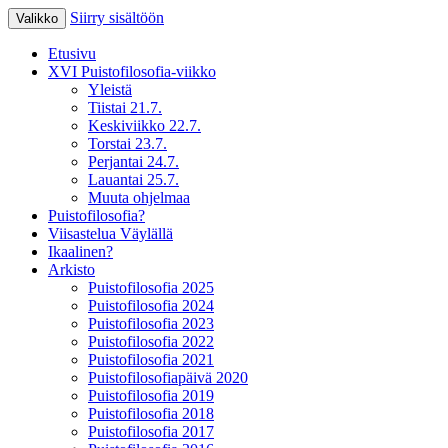
Siirry sisältöön
Valikko
XV Puistofilosofia-viikko Ikaalisissa
Puistofilosofia
Etusivu
15.-19.7.2025
XVI Puistofilosofia-viikko
Yleistä
Tiistai 21.7.
Keskiviikko 22.7.
Torstai 23.7.
Perjantai 24.7.
Lauantai 25.7.
Muuta ohjelmaa
Puistofilosofia?
Viisastelua Väylällä
Ikaalinen?
Arkisto
Puistofilosofia 2025
Puistofilosofia 2024
Puistofilosofia 2023
Puistofilosofia 2022
Puistofilosofia 2021
Puistofilosofiapäivä 2020
Puistofilosofia 2019
Puistofilosofia 2018
Puistofilosofia 2017