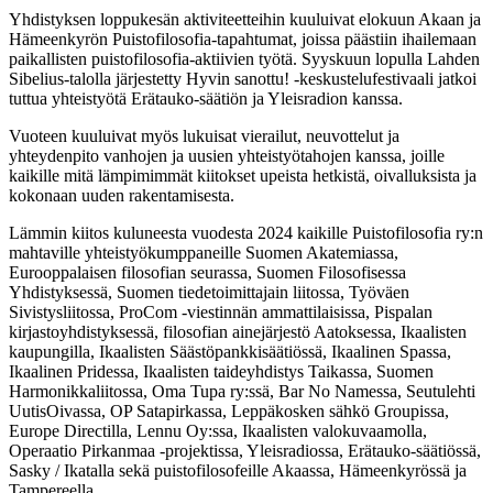
Yhdistyksen loppukesän aktiviteetteihin kuuluivat elokuun Akaan ja
Hämeenkyrön Puistofilosofia-tapahtumat, joissa päästiin ihailemaan
paikallisten puistofilosofia-aktiivien työtä. Syyskuun lopulla Lahden
Sibelius-talolla järjestetty Hyvin sanottu! -keskustelufestivaali jatkoi
tuttua yhteistyötä Erätauko-säätiön ja Yleisradion kanssa.
Vuoteen kuuluivat myös lukuisat vierailut, neuvottelut ja
yhteydenpito vanhojen ja uusien yhteistyötahojen kanssa, joille
kaikille mitä lämpimimmät kiitokset upeista hetkistä, oivalluksista ja
kokonaan uuden rakentamisesta.
Lämmin kiitos kuluneesta vuodesta 2024 kaikille Puistofilosofia ry:n
mahtaville yhteistyökumppaneille Suomen Akatemiassa,
Eurooppalaisen filosofian seurassa, Suomen Filosofisessa
Yhdistyksessä, Suomen tiedetoimittajain liitossa, Työväen
Sivistysliitossa, ProCom -viestinnän ammattilaisissa, Pispalan
kirjastoyhdistyksessä, filosofian ainejärjestö Aatoksessa, Ikaalisten
kaupungilla, Ikaalisten Säästöpankkisäätiössä, Ikaalinen Spassa,
Ikaalinen Pridessa, Ikaalisten taideyhdistys Taikassa, Suomen
Harmonikkaliitossa, Oma Tupa ry:ssä, Bar No Namessa, Seutulehti
UutisOivassa, OP Satapirkassa, Leppäkosken sähkö Groupissa,
Europe Directilla, Lennu Oy:ssa, Ikaalisten valokuvaamolla,
Operaatio Pirkanmaa -projektissa, Yleisradiossa, Erätauko-säätiössä,
Sasky / Ikatalla sekä puistofilosofeille Akaassa, Hämeenkyrössä ja
Tampereella.