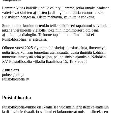
Lämmin kiitos kaikille upeille esiintyjillemme, jotka omalta osaltaan
vahvistivat sinisten ajatusten ja dialogin kulttuuria vuonna 2024,
sivistyksen hengessä. Olette mahtavia, kauniita ja rohkeita.
Suurin kiitos kuuluu tietenkin teille kaikille eri tapahtumissa vuoden
aikana vierailleelle yleisölle, joka niin intohimoisesti otti osaa
ajatteluun ja dialogiin. Te luotte tapahtuman. Ilman teitä ei
Puistofilosofiaa järjestettäisi.
Olkoon vuosi 2025 täynnä pohdiskeluja, keskusteluja, ihmettelyä,
uutta tietoa kohtaan tunnettua uteliaisuutta, uusia ilmiöitä kohtaan
tunnettua ihmetystä sekä paljon, paljon sinisiä ajatuksia. Nähdään
XV Puistofilosofia-viikolla Ikaalisissa 15.-19.7.2025!
Antti Sorri
puheenjohtaja
Puistofilosofia ry
Puistofilosofia
Puistofilosofia-viikko on Ikaalisissa vuosittain järjestettävä ajattelun
ja dialogin festivaali, jossa ihmiset kokoontuvat puiston siimekseen –