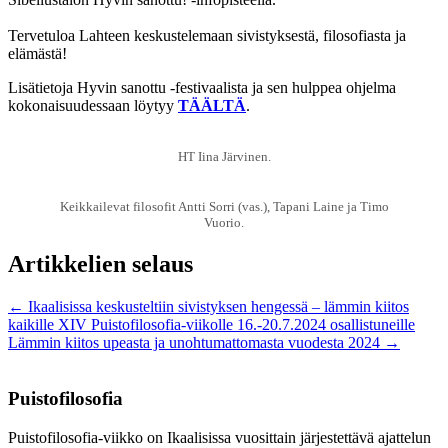
Tervetuloa Lahteen keskustelemaan sivistyksestä, filosofiasta ja
elämästä!
Lisätietoja Hyvin sanottu -festivaalista ja sen hulppea ohjelma
kokonaisuudessaan löytyy
TÄÄLTÄ
.
HT Iina Järvinen.
Keikkailevat filosofit Antti Sorri (vas.), Tapani Laine ja Timo
Vuorio.
Artikkelien selaus
←
Ikaalisissa keskusteltiin sivistyksen hengessä – lämmin kiitos
kaikille XIV Puistofilosofia-viikolle 16.-20.7.2024 osallistuneille
Lämmin kiitos upeasta ja unohtumattomasta vuodesta 2024
→
Puistofilosofia
Puistofilosofia-viikko on Ikaalisissa vuosittain järjestettävä ajattelun