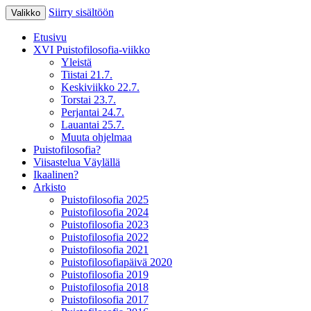
Siirry sisältöön
Valikko
XV Puistofilosofia-viikko Ikaalisissa
Puistofilosofia
Etusivu
15.-19.7.2025
XVI Puistofilosofia-viikko
Yleistä
Tiistai 21.7.
Keskiviikko 22.7.
Torstai 23.7.
Perjantai 24.7.
Lauantai 25.7.
Muuta ohjelmaa
Puistofilosofia?
Viisastelua Väylällä
Ikaalinen?
Arkisto
Puistofilosofia 2025
Puistofilosofia 2024
Puistofilosofia 2023
Puistofilosofia 2022
Puistofilosofia 2021
Puistofilosofiapäivä 2020
Puistofilosofia 2019
Puistofilosofia 2018
Puistofilosofia 2017