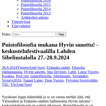
Puistofilosofia 2016
Puistofilosofia 2015
Puistofilosofia 2014
Puistofilosofia 2013
Artikkelien arkisto
Yhteistyössä
Yhteystiedot
Haku:
Puistofilosofia mukana Hyvin sanottu! -
keskustelufestivaalilla Lahden
Sibeliustalolla 27.-28.9.2024
26.9.2024
Yleinen
Antti Sorri
,
Erätauko-säätiö
,
Filosofia
elämäntapana
,
Hyvin sanottu
,
Iina Järvinen
,
Lahti
,
Laura Vuorio-
Kuokka
,
ProCom
,
puistofilosofia
,
Sibeliustalo
,
Sivistääkö
,
Sivistys2024
,
Tapani Laine
,
Timo Vuorio
,
Työväen Sivistysliitto
TSL
,
Yle
Antti Sorri
Syyskuun loppu häämöttää ja se on varma merkki siitä, että
Yleisradion ja Erätauko-säätiön hallinnoima Hyvin sanottu! -
keskustelufestivaali on valmis alkamaan. Puistofilosofia ry on