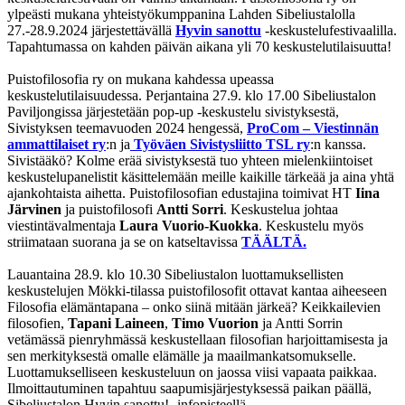
ylpeästi mukana yhteistyökumppanina Lahden Sibeliustalolla
27.-28.9.2024 järjestettävällä
Hyvin sanottu
-keskustelufestivaalilla.
Tapahtumassa on kahden päivän aikana yli 70 keskustelutilaisuutta!
Puistofilosofia ry on mukana kahdessa upeassa
keskustelutilaisuudessa. Perjantaina 27.9. klo 17.00 Sibeliustalon
Paviljongissa järjestetään pop-up -keskustelu sivistyksestä,
Sivistyksen teemavuoden 2024 hengessä,
ProCom – Viestinnän
ammattilaiset ry
:n ja
Työväen Sivistysliitto TSL ry
:n kanssa.
Sivistääkö? Kolme erää sivistyksestä tuo yhteen mielenkiintoiset
keskustelupanelistit käsittelemään meille kaikille tärkeää ja aina yhtä
ajankohtaista aihetta. Puistofilosofian edustajina toimivat HT
Iina
Järvinen
ja puistofilosofi
Antti Sorri
. Keskustelua johtaa
viestintävalmentaja
Laura Vuorio-Kuokka
. Keskustelu myös
striimataan suorana ja se on katseltavissa
TÄÄLTÄ.
Lauantaina 28.9. klo 10.30 Sibeliustalon luottamuksellisten
keskustelujen Mökki-tilassa puistofilosofit ottavat kantaa aiheeseen
Filosofia elämäntapana – onko siinä mitään järkeä? Keikkailevien
filosofien,
Tapani Laineen
,
Timo Vuorion
ja Antti Sorrin
vetämässä pienryhmässä keskustellaan filosofian harjoittamisesta ja
sen merkityksestä omalle elämälle ja maailmankatsomukselle.
Luottamukselliseen keskusteluun on jaossa viisi vapaata paikkaa.
Ilmoittautuminen tapahtuu saapumisjärjestyksessä paikan päällä,
Sibeliustalon Hyvin sanottu! -infopisteellä.