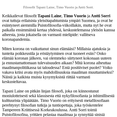
Filosofit Tapani Laine, Timo Vuorio ja Antti Sorri.
Keikkailevat filosofit
Tapani Laine
,
Timo Vuorio
ja
Antti Sorri
ovat tuttuja erilaisista yleisötapahtumista ympäri Suomea, ja ovat he
esiintyneet aiemmilla Puistofilosofia-viikoillakin, mutta nyt he ovat
paikalla ensimmäistä kertaa yhdessä, keskustelemassa yleisön kanssa
aiheesta, josta jokaisella on varmasti mielipide: vallitseva
koronapandemia.
Miten korona on vaikuttanut sinun elämääsi? Millaisia ajatuksia ja
tunteita poikkeustila ja eristäytyminen ovat tuoneet esiin? Onko
elämää koronan jälkeen, vai olemmeko siirtyneet kokonaan uuteen
ja ennustamattomaan tulevaisuuden aikaan? Mitä korona aiheuttaa
maailmanpolitiikassa tai taloudessa? Entä positiiviset puolet? Voiko
vakava kriisi avata myös mahdollisuuksia maailman muuttamiseksi?
Näistä ja kaikista muista kysymyksistä riittää varmasti
keskusteltavaa.
Tapani Laine on pitkän linjan filosofi, joka on kiinnostunut
moniulotteisesti sekä klassisesta että nykyfilosofiasta ja inhimillisestä
kulttuurista ylipäätään. Timo Vuorio on erityisesti metafilosofiaan
perehtynyt filosofian tutkija ja tuntiopettaja, joka työskentelee
Tampereen Kriittisessä Korkeakoulussa. Antti Sorri toimii
Puistofilosofina, yrittäen pelastaa maailmaa ja synnyttää sinisiä