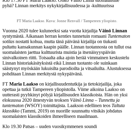
Klo 17.30 FT Maria Laakso: Onko Väinö Linna suomalaisille
pyhä? Linnan merkitys nykykirjallisuudessa ja -kulttuurissa
FT Maria Laakso. Kuva: Jonne Renvall / Tampereen yliopisto.
Vuonna 2020 tulee kuluneeksi sata vuotta kirjailija
Väinö Linnan
syntymästä. Aikanaan herran kenties tunnetuin romaani
Tuntematon
sotilas
nostatti kohua, mutta tänä päivänä kirjailija on tiukasti
pultattu kansakunnan kaapin päälle. Linnan tuotannosta on tullut osa
suomalaisten jaettua kulttuurista muistia ja itsenäisyyspäivän
sinivalkoinen riitti. Toisaalta aika ajoin herää vimmainen keskustelu
Linnan historiakäsityksistä eikä Linnan tuotanto ole suinkaan
säästynyt myöskään lukuisilta parodioilta ja vitsailuilta. Alustuksessa
pohditaan Linnan merkitystä nykypäivänä.
FT
Maria Laakso
on kirjallisuudentutkija ja tietokirjailija, joka
opettaa ja tutkii Tampereen yliopistolla. Viime aikoina Laakso on
uutterasti pyyhkinyt pölyjä kirjallisuuden klassikoista. Hän on yksi
elokuussa 2020 ilmestyvän teoksen
Väinö Linna – Tunnettu ja
tuntematon
(WSOY) toimittajista. Laakson edellinen teos
Taltuta
klassikko
(Tammi, 2019) on nuorille suunnattu vitsikäs johdatus
suomalaisten klassikoiden ihmeelliseen maailmaan.
Klo 19.30 Patsas – uuden vuosikymmenen soundi