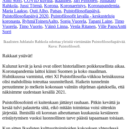
Antti Sorri
,
COVID kuvina
,
ikaalinen
,
Jari Pirhonen
,
Juhlatalo
Rahkola
,
Jussi Törmä
,
Korona
,
Koronaeristys
,
Koronapandemia
,
Maria Laakso
,
Outi Alho
,
Patsas
,
Puistofilosofiapäivä
,
Puistofilosofiapäivä 2020
,
Puistofilosofit lavalla - keskusteluja
koronasta
,
RyhmäToinenAalto
,
Sonja Vuorela
,
Tapani Laine
,
Timo
Vuorela
,
Timo Vuorio
,
Väinö Linna
,
Venla Ritanen
,
Ville Papu
Antti
Sorri
Ikaalisten Juhlatalo Rahkola odottaa yleisöä viettämään Puistofilosofiapäivää.
Kuva: Puistofilosofi.
Rakkaat ystävät!
Kulunut kevät ja kesä ovat olleet historiallisen poikkeusellista aikaa.
Koronapandemia laittoi kiinni Suomen ja koko maailman.
Huhtikuussa varmistui, ettei XI Puistofilosofia-viikkoa heinäkuussa
olisi mahdollista toteuttaa suunnitellusti. Haikein tunnelmin
peruutimme jo melkein kokonaan valmiin ohjelman ajatuksella, että
näkisimme uudestaan kesällä 2021.
Puistofilosofointi ei kuitenkaan jättänyt rauhaan. Pitkin kevättä ja
kesää tulvi palautetta siitä, eikö mitään toimintaa voisi sittenkin
järjestää. Ihmisillä oli koronan aiheuttaman kuukausia kestäneen
eristäytymisen vuoksi luonnollinen tarve päästä tapaamaan toisiaan.
Kun sitten Ikaalisten kulttuuritoimijoiden kokouksen yhteydessä