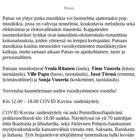
Patsas.
Patsas on yhtye jonka musiikkia voi luonnehtia ajattomaksi pop-
musiikiksi, jossa on vahvoja tunnelmia, koukuttavia melodioita sekä
elektronisia ja elokuvallisiakin mausteita. Kappaleiden
suomenkieliset lyriikat ovat naturalistis-eksistentialis-romanttisia
kokonaisuuksia, joiden ytimessä on lempeä kertojaääni. Patsaan
musiikissa kuuluu menneiden vuosikymmenten musiikkityylien
kaikuja, mutta samaan aikaan Patsas on ajankohtainen, tuore ja
persoonallinen.
Patsaan muodostavat
Venla Ritanen
(laulu),
Timo Vuorela
(kitara,
taustalaulu),
Ville Papu
(basso, taustalaulu),
Jussi Törmä
(rummut,
lyömäsoittimet) ja
Sonja Vuorela
(koskettimet, taustalaulu).
Tervetuloa kuuntelemaan uuden vuosikymmenen soundia!
Klo 12.00 – 18.00 COVID Kuvina -taidenäyttely
COVID Kuvina -taidenäyttely on auki Puistofilosofiapäivänä
poikkeusellisesti klo 18.00 saakka. Näyttelyssä on yli 70 taiteilijan
töitä Ikaalisista ja lähialueilta, sekä Aktiivisen Pohjois-Satakunnan
myötävaikutuksella kansainvälisiä vieraita mm. Saksasta, Ranskasta
ja Italiasta. Työt heijastelevat tekijöittensä tuntemuksia halki kevään