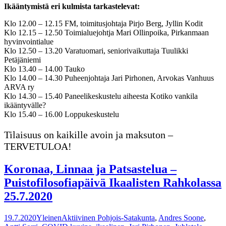
Ikääntymistä eri kulmista tarkastelevat:
Klo 12.00 – 12.15 FM, toimitusjohtaja Pirjo Berg, Jyllin Kodit
Klo 12.15 – 12.50 Toimialuejohtja Mari Ollinpoika, Pirkanmaan
hyvinvointialue
Klo 12.50 – 13.20 Varatuomari, seniorivaikuttaja Tuulikki
Petäjäniemi
Klo 13.40 – 14.00 Tauko
Klo 14.00 – 14.30 Puheenjohtaja Jari Pirhonen, Arvokas Vanhuus
ARVA ry
Klo 14.30 – 15.40 Paneelikeskustelu aiheesta Kotiko vankila
ikääntyvälle?
Klo 15.40 – 16.00 Loppukeskustelu
Tilaisuus on kaikille avoin ja maksuton –
TERVETULOA!
Koronaa, Linnaa ja Patsastelua –
Puistofilosofiapäivä Ikaalisten Rahkolassa
25.7.2020
19.7.2020
Yleinen
Aktiivinen Pohjois-Satakunta
,
Andres Soone
,