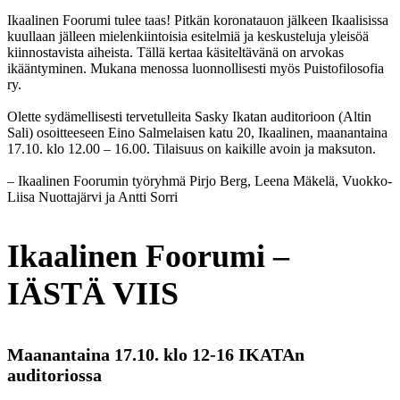
Ikaalinen Foorumi tulee taas! Pitkän koronatauon jälkeen Ikaalisissa
kuullaan jälleen mielenkiintoisia esitelmiä ja keskusteluja yleisöä
kiinnostavista aiheista. Tällä kertaa käsiteltävänä on arvokas
ikääntyminen. Mukana menossa luonnollisesti myös Puistofilosofia
ry.
Olette sydämellisesti tervetulleita Sasky Ikatan auditorioon (Altin
Sali) osoitteeseen Eino Salmelaisen katu 20, Ikaalinen, maanantaina
17.10. klo 12.00 – 16.00. Tilaisuus on kaikille avoin ja maksuton.
– Ikaalinen Foorumin työryhmä Pirjo Berg, Leena Mäkelä, Vuokko-
Liisa Nuottajärvi ja Antti Sorri
Ikaalinen Foorumi –
IÄSTÄ VIIS
Maanantaina 17.10. klo 12-16 IKATAn
auditoriossa