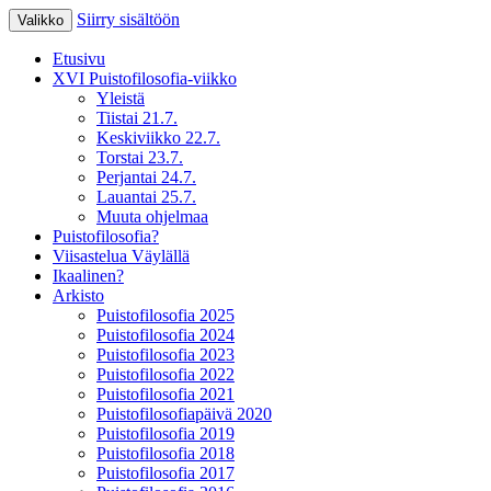
Siirry sisältöön
Valikko
XV Puistofilosofia-viikko Ikaalisissa
Puistofilosofia
Etusivu
15.-19.7.2025
XVI Puistofilosofia-viikko
Yleistä
Tiistai 21.7.
Keskiviikko 22.7.
Torstai 23.7.
Perjantai 24.7.
Lauantai 25.7.
Muuta ohjelmaa
Puistofilosofia?
Viisastelua Väylällä
Ikaalinen?
Arkisto
Puistofilosofia 2025
Puistofilosofia 2024
Puistofilosofia 2023
Puistofilosofia 2022
Puistofilosofia 2021
Puistofilosofiapäivä 2020
Puistofilosofia 2019
Puistofilosofia 2018
Puistofilosofia 2017