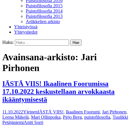
Puistofilosofia 2016
Puistofilosofia 2015
Puistofilosofia 2014
Puistofilosofia 2013
Artikkelien arkisto
Yhteistyössä
Yhteystiedot
Haku:
Avainsana-arkisto: Jari
Pirhonen
IÄSTÄ VIIS! Ikaalinen Foorumissa
17.10.2022 keskustellaan arvokkaasta
ikääntymisestä
11.10.2022
Yleinen
IÄSTÄ VIIS!
,
Ikaalinen Foorumi
,
Jari Pirhonen
,
Leena Mäkelä
,
Mari Ollinpoika
,
Pirjo Berg
,
puistofilosofia
,
Tuulikki
Petäjäniemi
Antti Sorri