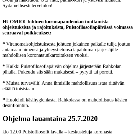
Sydämellisesti tervetuloa!
HUOMIO! Johtuen koronapandemian tuottamista
ohjeistuksista ja rajoituksista, Puistofilosofiapäivässä voimassa
seuraavat poikkeukset:
*
Viranomaisohjeistuksesta johtuen jokainen paikalle tulija joutuu
antamaan nimensä ja yhteystietonsa tapahtuman järjestäjille
mahdollisen koronatautikartoituksen vuoksi.
*
Kaikki Puistofilosofiapäivän ohjelma järjestetään Rahkolan
pihalla. Pukeudu siis sään mukaisesti – pyrytti tai porotti.
*
Muista turvavälit! Anna ihmisille mahdollisuus istua riittävän
etäällä toisistaan.
*
Huolehdi käsihygieniasta. Rahkolassa on mahdollisuus käsien
desinfiointiin.
Ohjelma lauantaina 25.7.2020
klo 12.00 Puistofilosofit lavalla – keskusteluja koronasta