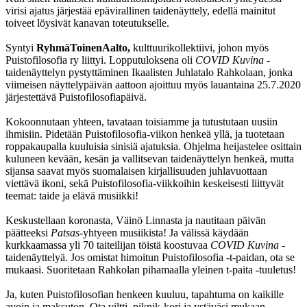
virisi ajatus järjestää epävirallinen taidenäyttely, edellä mainitut
toiveet löysivät kanavan toteutukselle.
Syntyi
RyhmäToinenAalto,
kulttuurikollektiivi, johon myös
Puistofilosofia ry liittyi. Lopputuloksena oli
COVID Kuvina
-
taidenäyttelyn pystyttäminen Ikaalisten Juhlatalo Rahkolaan, jonka
viimeisen näyttelypäivän aattoon ajoittuu myös lauantaina 25.7.2020
järjestettävä Puistofilosofiapäivä.
Kokoonnutaan yhteen, tavataan toisiamme ja tutustutaan uusiin
ihmisiin. Pidetään Puistofilosofia-viikon henkeä yllä, ja tuotetaan
roppakaupalla kuuluisia sinisiä ajatuksia. Ohjelma heijastelee osittain
kuluneen kevään, kesän ja vallitsevan taidenäyttelyn henkeä, mutta
sijansa saavat myös suomalaisen kirjallisuuden juhlavuottaan
viettävä ikoni, sekä Puistofilosofia-viikkoihin keskeisesti liittyvät
teemat: taide ja elävä musiikki!
Keskustellaan koronasta, Väinö Linnasta ja nautitaan päivän
päätteeksi
Patsas
-yhtyeen musiikista! Ja välissä käydään
kurkkaamassa yli 70 taiteilijan töistä koostuvaa
COVID Kuvina
-
taidenäyttelyä. Jos omistat himoitun Puistofilosofia -t-paidan, ota se
mukaasi. Suoritetaan Rahkolan pihamaalla yleinen t-paita -tuuletus!
Ja, kuten Puistofilosofian henkeen kuuluu, tapahtuma on kaikille
avoin ja maksuton. Ota viltti, piknik-kori ja ystäväsi mukaan.