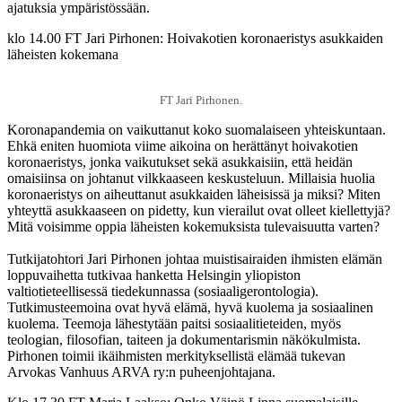
ajatuksia ympäristössään.
klo 14.00 FT Jari Pirhonen: Hoivakotien koronaeristys asukkaiden
läheisten kokemana
FT Jari Pirhonen.
Koronapandemia on vaikuttanut koko suomalaiseen yhteiskuntaan.
Ehkä eniten huomiota viime aikoina on herättänyt hoivakotien
koronaeristys, jonka vaikutukset sekä asukkaisiin, että heidän
omaisiinsa on johtanut vilkkaaseen keskusteluun. Millaisia huolia
koronaeristys on aiheuttanut asukkaiden läheisissä ja miksi? Miten
yhteyttä asukkaaseen on pidetty, kun vierailut ovat olleet kiellettyjä?
Mitä voisimme oppia läheisten kokemuksista tulevaisuutta varten?
Tutkijatohtori Jari Pirhonen johtaa muistisairaiden ihmisten elämän
loppuvaihetta tutkivaa hanketta Helsingin yliopiston
valtiotieteellisessä tiedekunnassa (sosiaaligerontologia).
Tutkimusteemoina ovat hyvä elämä, hyvä kuolema ja sosiaalinen
kuolema. Teemoja lähestytään paitsi sosiaalitieteiden, myös
teologian, filosofian, taiteen ja dokumentarismin näkökulmista.
Pirhonen toimii ikäihmisten merkityksellistä elämää tukevan
Arvokas Vanhuus ARVA ry:n puheenjohtajana.