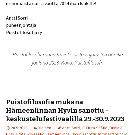
erinomaista uutta vuotta 2024 ihan kaikille!
Antti Sorri
puheenjohtaja
Puistofilosofia ry
Puistofilosofit rauhoittuvat sinisten ajatusten äärelle
jouluna 2023. Kuva: Puistofilosofi.
Puistofilosofia mukana
Hämeenlinnan Hyvin sanottu -
keskustelufestivaalilla 29.-30.9.2023
28.9.2023
Yleinen
Antti Sorri
,
Cultura-Säätiö
,
Dunia Al-
Hilali
,
Erätauko-säätiö
,
Hämeenlinna
,
Hyvin sanottu
,
Intonaattorit Oy
,