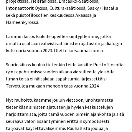
projektissa, Yleisradiossa, Erätauko-Säätiössä,
Intonaattorit Oy:ssa, Cultura-säätiössä, Sasky / Ikatalla
sekä puistofilosofien keskuudessa Akaassa ja
Hämeenkyrössä.
Lämmin kiitos kaikille upeille esiintyjillemme, jotka
omalta osaltaan vahvistivat sinisten ajatusten ja dialogin
kulttuuria vuonna 2023. Olette korvaamattomia.
Suurin kiitos kuuluu tietenkin teille kaikille Puistofilosofia
ry:n tapahtumissa vuoden aikana vierailleelle yleisölle.
Ilman teitä ei näitäkään tapahtumia järjestettäisi.
Tervetuloa mukaan menoon taas vuonna 2024.
Nyt rauhoittukaamme joulun viettoon, unohtamatta
tietenkään sinisten ajatusten ja hyvien keskustelujen
harjoittamista, joita tämä vuoden pimein ajankohta ja sitä
seuraava valon lisääntyminen erittäin symbolisesti
tarjoavat käytettäväksemme. Rauhallista joulua ja