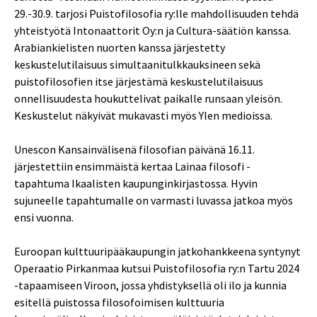
29.-30.9. tarjosi Puistofilosofia ry:lle mahdollisuuden tehdä
yhteistyötä Intonaattorit Oy:n ja Cultura-säätiön kanssa.
Arabiankielisten nuorten kanssa järjestetty
keskustelutilaisuus simultaanitulkkauksineen sekä
puistofilosofien itse järjestämä keskustelutilaisuus
onnellisuudesta houkuttelivat paikalle runsaan yleisön.
Keskustelut näkyivät mukavasti myös Ylen medioissa.
Unescon Kansainvälisenä filosofian päivänä 16.11.
järjestettiin ensimmäistä kertaa Lainaa filosofi -
tapahtuma Ikaalisten kaupunginkirjastossa. Hyvin
sujuneelle tapahtumalle on varmasti luvassa jatkoa myös
ensi vuonna.
Euroopan kulttuuripääkaupungin jatkohankkeena syntynyt
Operaatio Pirkanmaa kutsui Puistofilosofia ry:n Tartu 2024
-tapaamiseen Viroon, jossa yhdistyksellä oli ilo ja kunnia
esitellä puistossa filosofoimisen kulttuuria