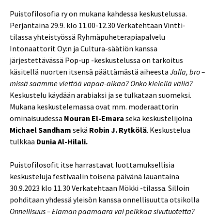
Puistofilosofia ry on mukana kahdessa keskustelussa.
Perjantaina 29.9. klo 11.00-12.30 Verkatehtaan Vintti-
tilassa yhteistyössä Ryhmäpuheterapiapalvelu
Intonaattorit Oy:n ja Cultura-säätiön kanssa
järjestettävässä Pop-up -keskustelussa on tarkoitus
käsitellä nuorten itsensä päättämästä aiheesta
Jalla, bro –
missä saamme viettää vapaa-aikaa? Onko kielellä väliä?
Keskustelu käydään arabiaksi ja se tulkataan suomeksi.
Mukana keskustelemassa ovat mm. moderaattorin
ominaisuudessa
Nouran El-Emara
sekä keskustelijoina
Michael Sandham
sekä
Robin J. Rytkölä
. Keskustelua
tulkkaa
Dunia Al-Hilali.
Puistofilosofit itse harrastavat luottamuksellisia
keskusteluja festivaalin toisena päivänä lauantaina
30.9.2023 klo 11.30 Verkatehtaan Mökki -tilassa. Silloin
pohditaan yhdessä yleisön kanssa onnellisuutta otsikolla
Onnellisuus – Elämän päämäärä vai pelkkää sivutuotetta?