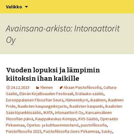
XV Puistofilosofia-viikko Ikaalisissa
Siirry
Haku:
Puistofilosofia
Valikko
sisältöön
15.-19.7.2025
Avainsana-arkisto: Intonaattorit
Oy
Vuoden lopuksi ja lämpimin
kiitoksin ihan kaikille
24.12.2023
Yleinen
Akaan Puistofilosofia
,
Cultura-
Säätiö
,
Elävän Kirjallisuuden Festivaali
,
Erätauko-säätiö
,
Eurooppalaisen Filosofian Seura
,
Hämeenkyrö
,
ikaalinen
,
Ikaalinen
Pride
,
Ikaalisten kaupunginkirjasto
,
Ikaalisten kaupunki
,
Ikaalisten
Säästöpankkisäätiö
,
IKATA
,
Intonaattorit Oy
,
Kansainvälinen
filosofian päivä
,
Kauppakeskus Komppi
,
KVS-Säätiö
,
Operaatio
Pirkanmaa
,
Opetus- ja kulttuuriministeriö
,
puistofilosofia
,
Puistofilosofia 2023
,
Puistofilosofia Goes Pirkanmaa
,
Sasky
,