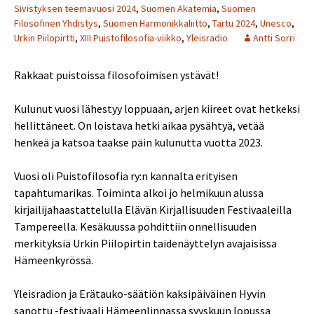
Sivistyksen teemavuosi 2024
,
Suomen Akatemia
,
Suomen
Filosofinen Yhdistys
,
Suomen Harmonikkaliitto
,
Tartu 2024
,
Unesco
,
Urkin Piilopirtti
,
XIII Puistofilosofia-viikko
,
Yleisradio
Antti Sorri
Rakkaat puistoissa filosofoimisen ystävät!
Kulunut vuosi lähestyy loppuaan, arjen kiireet ovat hetkeksi
hellittäneet. On loistava hetki aikaa pysähtyä, vetää
henkeä ja katsoa taakse päin kulunutta vuotta 2023.
Vuosi oli Puistofilosofia ry:n kannalta erityisen
tapahtumarikas. Toiminta alkoi jo helmikuun alussa
kirjailijahaastattelulla Elävän Kirjallisuuden Festivaaleilla
Tampereella. Kesäkuussa pohdittiin onnellisuuden
merkityksiä Urkin Piilopirtin taidenäyttelyn avajaisissa
Hämeenkyrössä.
Yleisradion ja Erätauko-säätiön kaksipäiväinen Hyvin
sanottu -festivaali Hämeenlinnassa syyskuun lopussa