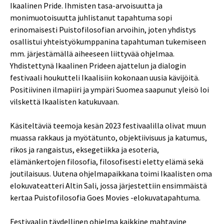
Ikaalinen Pride. Ihmisten tasa-arvoisuutta ja
monimuotoisuutta juhlistanut tapahtuma sopi
erinomaisesti Puistofilosofian arvoihin, joten yhdistys
osallistui yhteistyökumppanina tapahtuman tukemiseen
mm. järjestämällä aiheeseen liittyvää ohjelmaa.
Yhdistettynä Ikaalinen Prideen ajattelun ja dialogin
festivaali houkutteli Ikaalisiin kokonaan uusia kävijöitä.
Positiivinen ilmapiiri ja ympäri Suomea saapunut yleisö loi
vilskettä Ikaalisten katukuvaan.
Käsiteltäviä teemoja kesän 2023 festivaalilla olivat muun
muassa rakkaus ja myötätunto, objektiivisuus ja katumus,
rikos ja rangaistus, eksegetiikka ja esoteria,
elämänkertojen filosofia, filosofisesti eletty elämä sekä
joutilaisuus. Uutena ohjelmapaikkana toimi Ikaalisten oma
elokuvateatteri Altin Sali, jossa järjestettiin ensimmäistä
kertaa Puistofilosofia Goes Movies -elokuvatapahtuma.
Festivaalin täydellinen ohjelma kaikkine mahtavine