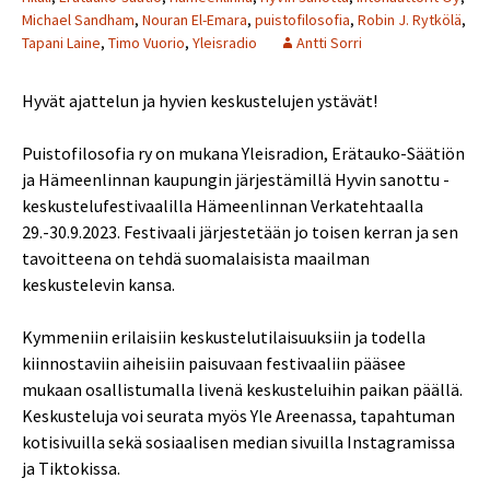
Michael Sandham
,
Nouran El-Emara
,
puistofilosofia
,
Robin J. Rytkölä
,
Tapani Laine
,
Timo Vuorio
,
Yleisradio
Antti Sorri
Hyvät ajattelun ja hyvien keskustelujen ystävät!
Puistofilosofia ry on mukana Yleisradion, Erätauko-Säätiön
ja Hämeenlinnan kaupungin järjestämillä Hyvin sanottu -
keskustelufestivaalilla Hämeenlinnan Verkatehtaalla
29.-30.9.2023. Festivaali järjestetään jo toisen kerran ja sen
tavoitteena on tehdä suomalaisista maailman
keskustelevin kansa.
Kymmeniin erilaisiin keskustelutilaisuuksiin ja todella
kiinnostaviin aiheisiin paisuvaan festivaaliin pääsee
mukaan osallistumalla livenä keskusteluihin paikan päällä.
Keskusteluja voi seurata myös Yle Areenassa, tapahtuman
kotisivuilla sekä sosiaalisen median sivuilla Instagramissa
ja Tiktokissa.