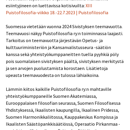
esiintyjineen on luettavissa kotisivuilta:
XIII
Puistofilosofia-viikko 18.-22.7.2023 | Puistofilosofia
Suomessa vietetään vuonna 2024 Sivistyksen teemavuotta.
Teemavuosi näkyy Puistofilosofia ry:n toiminnassa laajasti.
Tarkoitus on teemavuotta järjestävän Opetus- ja
kulttuuriministeriön ja Kansanvalistusseura -säätiön
kanssa sekä yhteistyökumppaneitten tuella pyyhkiä pöly
pois suomalaisen sivistyksen päältä, sivistyksen merkitystä
ja sen arvojen puolustamista korostaen. Lisätietoja
upeasta teemavuodesta on tulossa lähiaikoina.
Lämmin kiitos kaikille Puistofilosofia ry:n mahtaville
yhteistyökumppaneille Suomen Akatemiassa,
Eurooppalaisen filosofian seurassa, Suomen Filosofisessa
Yhdistyksessä, Ikaalisten kaupungilla, Ikaalinen Pridessa,
Suomen Harmonikkaliitossa, Kauppakeskus Kompissa ja
Ikaalisten Säästöpankkisäätiössä, Operaatio Pirkanmaa -