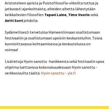
Aristoteleen ajoista ja Puistofilosofia-viikoilta tuttua ja
jatkuvasti ajankohtaista, aiheiden aihetta lähestytään
keikkailevien filosofien
Tapani Laine
,
Timo Vuorio
sekä
Antti Sorri
johdolla.
Sydämellisesti tervetuloa Hämeenlinnaan osallistumaan
festivaaliin ja osallistumaan upeisiin keskusteluihin. Toisia
kunnioittavassa kohtaamisessa ja keskustelussa on
voimaa!
Lisätietoja Hyvin sanottu -hankkeesta sekä festivaalin upea
ohjelma luettavissa kokonaisuudessaan Hyvin sanottu -
verkkosivuilta täältä:
Hyvin sanottu – yle.fi