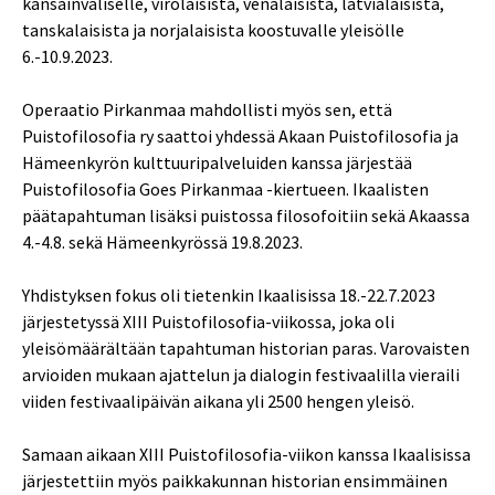
kansainväliselle, virolaisista, venäläisistä, latvialaisista,
tanskalaisista ja norjalaisista koostuvalle yleisölle
6.-10.9.2023.
Operaatio Pirkanmaa mahdollisti myös sen, että
Puistofilosofia ry saattoi yhdessä Akaan Puistofilosofia ja
Hämeenkyrön kulttuuripalveluiden kanssa järjestää
Puistofilosofia Goes Pirkanmaa -kiertueen. Ikaalisten
päätapahtuman lisäksi puistossa filosofoitiin sekä Akaassa
4.-4.8. sekä Hämeenkyrössä 19.8.2023.
Yhdistyksen fokus oli tietenkin Ikaalisissa 18.-22.7.2023
järjestetyssä XIII Puistofilosofia-viikossa, joka oli
yleisömäärältään tapahtuman historian paras. Varovaisten
arvioiden mukaan ajattelun ja dialogin festivaalilla vieraili
viiden festivaalipäivän aikana yli 2500 hengen yleisö.
Samaan aikaan XIII Puistofilosofia-viikon kanssa Ikaalisissa
järjestettiin myös paikkakunnan historian ensimmäinen