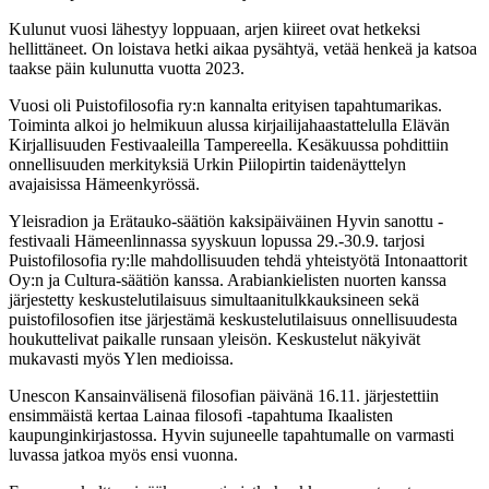
Kulunut vuosi lähestyy loppuaan, arjen kiireet ovat hetkeksi
hellittäneet. On loistava hetki aikaa pysähtyä, vetää henkeä ja katsoa
taakse päin kulunutta vuotta 2023.
Vuosi oli Puistofilosofia ry:n kannalta erityisen tapahtumarikas.
Toiminta alkoi jo helmikuun alussa kirjailijahaastattelulla Elävän
Kirjallisuuden Festivaaleilla Tampereella. Kesäkuussa pohdittiin
onnellisuuden merkityksiä Urkin Piilopirtin taidenäyttelyn
avajaisissa Hämeenkyrössä.
Yleisradion ja Erätauko-säätiön kaksipäiväinen Hyvin sanottu -
festivaali Hämeenlinnassa syyskuun lopussa 29.-30.9. tarjosi
Puistofilosofia ry:lle mahdollisuuden tehdä yhteistyötä Intonaattorit
Oy:n ja Cultura-säätiön kanssa. Arabiankielisten nuorten kanssa
järjestetty keskustelutilaisuus simultaanitulkkauksineen sekä
puistofilosofien itse järjestämä keskustelutilaisuus onnellisuudesta
houkuttelivat paikalle runsaan yleisön. Keskustelut näkyivät
mukavasti myös Ylen medioissa.
Unescon Kansainvälisenä filosofian päivänä 16.11. järjestettiin
ensimmäistä kertaa Lainaa filosofi -tapahtuma Ikaalisten
kaupunginkirjastossa. Hyvin sujuneelle tapahtumalle on varmasti
luvassa jatkoa myös ensi vuonna.