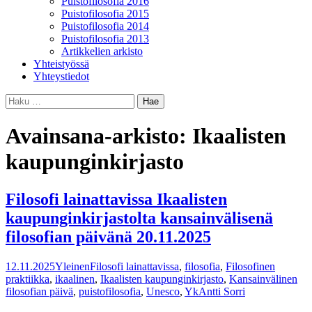
Puistofilosofia 2016
Puistofilosofia 2015
Puistofilosofia 2014
Puistofilosofia 2013
Artikkelien arkisto
Yhteistyössä
Yhteystiedot
Haku:
Avainsana-arkisto: Ikaalisten
kaupunginkirjasto
Filosofi lainattavissa Ikaalisten
kaupunginkirjastolta kansainvälisenä
filosofian päivänä 20.11.2025
12.11.2025
Yleinen
Filosofi lainattavissa
,
filosofia
,
Filosofinen
praktiikka
,
ikaalinen
,
Ikaalisten kaupunginkirjasto
,
Kansainvälinen
filosofian päivä
,
puistofilosofia
,
Unesco
,
Yk
Antti Sorri