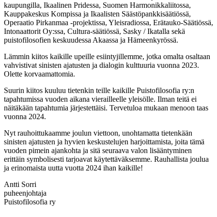
kaupungilla, Ikaalinen Pridessa, Suomen Harmonikkaliitossa,
Kauppakeskus Kompissa ja Ikaalisten Säästöpankkisäätiössä,
Operaatio Pirkanmaa -projektissa, Yleisradiossa, Erätauko-Säätiössä,
Intonaattorit Oy:ssa, Cultura-säätiössä, Sasky / Ikatalla sekä
puistofilosofien keskuudessa Akaassa ja Hämeenkyrössä.
Lämmin kiitos kaikille upeille esiintyjillemme, jotka omalta osaltaan
vahvistivat sinisten ajatusten ja dialogin kulttuuria vuonna 2023.
Olette korvaamattomia.
Suurin kiitos kuuluu tietenkin teille kaikille Puistofilosofia ry:n
tapahtumissa vuoden aikana vierailleelle yleisölle. Ilman teitä ei
näitäkään tapahtumia järjestettäisi. Tervetuloa mukaan menoon taas
vuonna 2024.
Nyt rauhoittukaamme joulun viettoon, unohtamatta tietenkään
sinisten ajatusten ja hyvien keskustelujen harjoittamista, joita tämä
vuoden pimein ajankohta ja sitä seuraava valon lisääntyminen
erittäin symbolisesti tarjoavat käytettäväksemme. Rauhallista joulua
ja erinomaista uutta vuotta 2024 ihan kaikille!
Antti Sorri
puheenjohtaja
Puistofilosofia ry