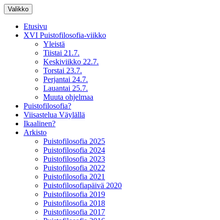
Siirry
Valikko
sisältöön
XV Puistofilosofia-viikko Ikaalisissa
Puistofilosofia
Etusivu
15.-19.7.2025
XVI Puistofilosofia-viikko
Yleistä
Tiistai 21.7.
Keskiviikko 22.7.
Torstai 23.7.
Perjantai 24.7.
Lauantai 25.7.
Muuta ohjelmaa
Puistofilosofia?
Viisastelua Väylällä
Ikaalinen?
Arkisto
Puistofilosofia 2025
Puistofilosofia 2024
Puistofilosofia 2023
Puistofilosofia 2022
Puistofilosofia 2021
Puistofilosofiapäivä 2020
Puistofilosofia 2019
Puistofilosofia 2018
Puistofilosofia 2017