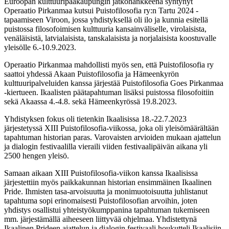
Euroopan kulttuuripääkaupungin jatkohankkeena syntynyt
Operaatio Pirkanmaa kutsui Puistofilosofia ry:n Tartu 2024 -
tapaamiseen Viroon, jossa yhdistyksellä oli ilo ja kunnia esitellä
puistossa filosofoimisen kulttuuria kansainväliselle, virolaisista,
venäläisistä, latvialaisista, tanskalaisista ja norjalaisista koostuvalle
yleisölle 6.-10.9.2023.
Operaatio Pirkanmaa mahdollisti myös sen, että Puistofilosofia ry
saattoi yhdessä Akaan Puistofilosofia ja Hämeenkyrön
kulttuuripalveluiden kanssa järjestää Puistofilosofia Goes Pirkanmaa
-kiertueen. Ikaalisten päätapahtuman lisäksi puistossa filosofoitiin
sekä Akaassa 4.-4.8. sekä Hämeenkyrössä 19.8.2023.
Yhdistyksen fokus oli tietenkin Ikaalisissa 18.-22.7.2023
järjestetyssä XIII Puistofilosofia-viikossa, joka oli yleisömäärältään
tapahtuman historian paras. Varovaisten arvioiden mukaan ajattelun
ja dialogin festivaalilla vieraili viiden festivaalipäivän aikana yli
2500 hengen yleisö.
Samaan aikaan XIII Puistofilosofia-viikon kanssa Ikaalisissa
järjestettiin myös paikkakunnan historian ensimmäinen Ikaalinen
Pride. Ihmisten tasa-arvoisuutta ja monimuotoisuutta juhlistanut
tapahtuma sopi erinomaisesti Puistofilosofian arvoihin, joten
yhdistys osallistui yhteistyökumppanina tapahtuman tukemiseen
mm. järjestämällä aiheeseen liittyvää ohjelmaa. Yhdistettynä
Ikaalinen Prideen ajattelun ja dialogin festivaali houkutteli Ikaalisiin