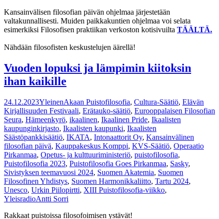
Kansainvälisen filosofian päivän ohjelmaa järjestetään
valtakunnallisesti. Muiden paikkakuntien ohjelmaa voi selata
esimerkiksi Filosofisen praktiikan verkoston kotisivuilta
TÄÄLTÄ.
Nähdään filosofisten keskustelujen äärellä!
Vuoden lopuksi ja lämpimin kiitoksin
ihan kaikille
24.12.2023
Yleinen
Akaan Puistofilosofia
,
Cultura-Säätiö
,
Elävän
Kirjallisuuden Festivaali
,
Erätauko-säätiö
,
Eurooppalaisen Filosofian
Seura
,
Hämeenkyrö
,
ikaalinen
,
Ikaalinen Pride
,
Ikaalisten
kaupunginkirjasto
,
Ikaalisten kaupunki
,
Ikaalisten
Säästöpankkisäätiö
,
IKATA
,
Intonaattorit Oy
,
Kansainvälinen
filosofian päivä
,
Kauppakeskus Komppi
,
KVS-Säätiö
,
Operaatio
Pirkanmaa
,
Opetus- ja kulttuuriministeriö
,
puistofilosofia
,
Puistofilosofia 2023
,
Puistofilosofia Goes Pirkanmaa
,
Sasky
,
Sivistyksen teemavuosi 2024
,
Suomen Akatemia
,
Suomen
Filosofinen Yhdistys
,
Suomen Harmonikkaliitto
,
Tartu 2024
,
Unesco
,
Urkin Piilopirtti
,
XIII Puistofilosofia-viikko
,
Yleisradio
Antti Sorri
Rakkaat puistoissa filosofoimisen ystävät!