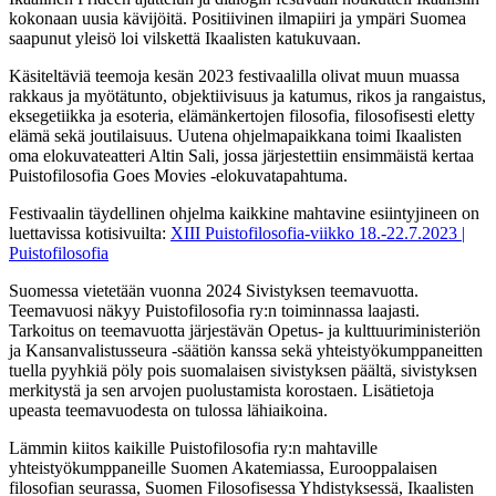
kokonaan uusia kävijöitä. Positiivinen ilmapiiri ja ympäri Suomea
saapunut yleisö loi vilskettä Ikaalisten katukuvaan.
Käsiteltäviä teemoja kesän 2023 festivaalilla olivat muun muassa
rakkaus ja myötätunto, objektiivisuus ja katumus, rikos ja rangaistus,
eksegetiikka ja esoteria, elämänkertojen filosofia, filosofisesti eletty
elämä sekä joutilaisuus. Uutena ohjelmapaikkana toimi Ikaalisten
oma elokuvateatteri Altin Sali, jossa järjestettiin ensimmäistä kertaa
Puistofilosofia Goes Movies -elokuvatapahtuma.
Festivaalin täydellinen ohjelma kaikkine mahtavine esiintyjineen on
luettavissa kotisivuilta:
XIII Puistofilosofia-viikko 18.-22.7.2023 |
Puistofilosofia
Suomessa vietetään vuonna 2024 Sivistyksen teemavuotta.
Teemavuosi näkyy Puistofilosofia ry:n toiminnassa laajasti.
Tarkoitus on teemavuotta järjestävän Opetus- ja kulttuuriministeriön
ja Kansanvalistusseura -säätiön kanssa sekä yhteistyökumppaneitten
tuella pyyhkiä pöly pois suomalaisen sivistyksen päältä, sivistyksen
merkitystä ja sen arvojen puolustamista korostaen. Lisätietoja
upeasta teemavuodesta on tulossa lähiaikoina.
Lämmin kiitos kaikille Puistofilosofia ry:n mahtaville
yhteistyökumppaneille Suomen Akatemiassa, Eurooppalaisen
filosofian seurassa, Suomen Filosofisessa Yhdistyksessä, Ikaalisten