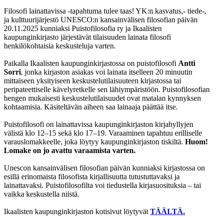
Filosofi lainattavissa -tapahtuma tulee taas! YK:n kasvatus,- tiede-,
ja kulttuurijärjestö UNESCO:n kansainvälisen filosofian päivän
20.11.2025 kunniaksi Puistofilosofia ry ja Ikaalisten
kaupunginkirjasto järjestävät tilaisuuden lainata filosofi
henkilökohtaisia keskusteluja varten.
Paikalla Ikaalisten kaupunginkirjastossa on puistofilosofi
Antti
Sorri
, jonka kirjaston asiakas voi lainata itselleen 20 minuutin
mittaiseen yksityiseen keskustelutilaisuuteen kirjastossa tai
peripateettiselle kävelyretkelle sen lähiympäristöön. Puistofilosofian
hengen mukaisesti keskustelutilaisuudet ovat matalan kynnyksen
kohtaamisia. Käsiteltävän aiheen saa lainaaja päättää itse.
Puistofilosofi on lainattavissa kaupunginkirjaston kirjahyllyjen
välistä klo 12–15 sekä klo 17–19. Varaaminen tapahtuu erilliselle
varauslomakkeelle, joka löytyy kaupunginkirjaston tiskiltä.
Huom!
Lomake on jo avattu varaamista varten.
Unescon kansainvälisen filosofian päivän kunniaksi kirjastossa on
esillä erinomaista filosofista kirjallisuutta tutustuttavaksi ja
lainattavaksi. Puistofilosofilta voi tiedustella kirjasuosituksia – tai
vaikka keskustella niistä.
Ikaalisten kaupunginkirjaston kotisivut löytyvät
TÄÄLTÄ.