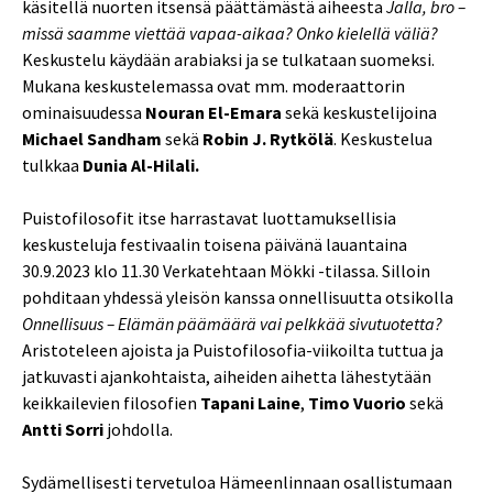
käsitellä nuorten itsensä päättämästä aiheesta
Jalla, bro –
missä saamme viettää vapaa-aikaa? Onko kielellä väliä?
Keskustelu käydään arabiaksi ja se tulkataan suomeksi.
Mukana keskustelemassa ovat mm. moderaattorin
ominaisuudessa
Nouran El-Emara
sekä keskustelijoina
Michael Sandham
sekä
Robin J. Rytkölä
. Keskustelua
tulkkaa
Dunia Al-Hilali.
Puistofilosofit itse harrastavat luottamuksellisia
keskusteluja festivaalin toisena päivänä lauantaina
30.9.2023 klo 11.30 Verkatehtaan Mökki -tilassa. Silloin
pohditaan yhdessä yleisön kanssa onnellisuutta otsikolla
Onnellisuus – Elämän päämäärä vai pelkkää sivutuotetta?
Aristoteleen ajoista ja Puistofilosofia-viikoilta tuttua ja
jatkuvasti ajankohtaista, aiheiden aihetta lähestytään
keikkailevien filosofien
Tapani Laine
,
Timo Vuorio
sekä
Antti Sorri
johdolla.
Sydämellisesti tervetuloa Hämeenlinnaan osallistumaan