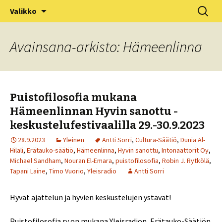
XV Puistofilosofia-viikko Ikaalisissa
Siirry
Haku:
Puistofilosofia
Valikko
sisältöön
15.-19.7.2025
Avainsana-arkisto: Hämeenlinna
Puistofilosofia mukana
Hämeenlinnan Hyvin sanottu -
keskustelufestivaalilla 29.-30.9.2023
28.9.2023
Yleinen
Antti Sorri
,
Cultura-Säätiö
,
Dunia Al-
Hilali
,
Erätauko-säätiö
,
Hämeenlinna
,
Hyvin sanottu
,
Intonaattorit Oy
,
Michael Sandham
,
Nouran El-Emara
,
puistofilosofia
,
Robin J. Rytkölä
,
Tapani Laine
,
Timo Vuorio
,
Yleisradio
Antti Sorri
Hyvät ajattelun ja hyvien keskustelujen ystävät!
Puistofilosofia ry on mukana Yleisradion, Erätauko-Säätiön