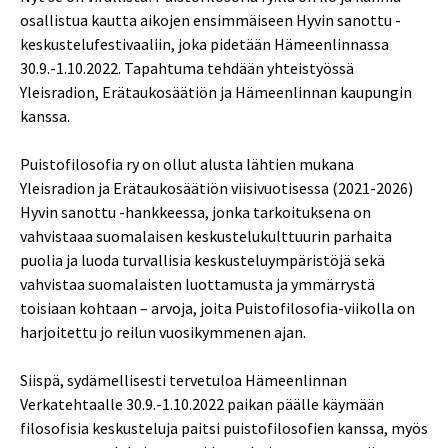
osallistua kautta aikojen ensimmäiseen Hyvin sanottu -
keskustelufestivaaliin, joka pidetään Hämeenlinnassa
30.9.-1.10.2022. Tapahtuma tehdään yhteistyössä
Yleisradion, Erätaukosäätiön ja Hämeenlinnan kaupungin
kanssa.
Puistofilosofia ry on ollut alusta lähtien mukana
Yleisradion ja Erätaukosäätiön viisivuotisessa (2021-2026)
Hyvin sanottu -hankkeessa, jonka tarkoituksena on
vahvistaaa suomalaisen keskustelukulttuurin parhaita
puolia ja luoda turvallisia keskusteluympäristöjä sekä
vahvistaa suomalaisten luottamusta ja ymmärrystä
toisiaan kohtaan – arvoja, joita Puistofilosofia-viikolla on
harjoitettu jo reilun vuosikymmenen ajan.
Siispä, sydämellisesti tervetuloa Hämeenlinnan
Verkatehtaalle 30.9.-1.10.2022 paikan päälle käymään
filosofisia keskusteluja paitsi puistofilosofien kanssa, myös