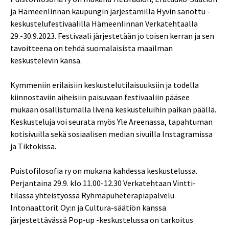
ja Hämeenlinnan kaupungin järjestämillä Hyvin sanottu -
keskustelufestivaalilla Hämeenlinnan Verkatehtaalla
29.-30.9.2023. Festivaali järjestetään jo toisen kerran ja sen
tavoitteena on tehdä suomalaisista maailman
keskustelevin kansa.
Kymmeniin erilaisiin keskustelutilaisuuksiin ja todella
kiinnostaviin aiheisiin paisuvaan festivaaliin pääsee
mukaan osallistumalla livenä keskusteluihin paikan päällä.
Keskusteluja voi seurata myös Yle Areenassa, tapahtuman
kotisivuilla sekä sosiaalisen median sivuilla Instagramissa
ja Tiktokissa.
Puistofilosofia ry on mukana kahdessa keskustelussa.
Perjantaina 29.9. klo 11.00-12.30 Verkatehtaan Vintti-
tilassa yhteistyössä Ryhmäpuheterapiapalvelu
Intonaattorit Oy:n ja Cultura-säätiön kanssa
järjestettävässä Pop-up -keskustelussa on tarkoitus