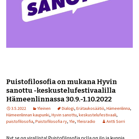
Puistofilosofia on mukana Hyvin
sanottu -keskustelufestivaalilla
Hämeenlinnassa 30.9.-1.10.2022
3.5.2022
Yleinen
Dialogi
,
Erätaukosäätiö
,
Hämeenlinna
,
Hämeenlinnan kaupunki
,
Hyvin sanottu
,
keskustelufestivaali
,
puistofilosofia
,
Puistofilosofia ry
,
Yle
,
Yleisradio
Antti Sorri
Nyt se on virallista! Puistofilosofia ry:lla on ilo ja kunnia