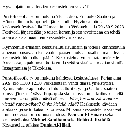
Hyvät ajattelun ja hyvien keskustelujen ystävät!
Puistofilosofia ry on mukana Yleisradion, Erätauko-Säätiön ja
Hämeenlinnan kaupungin järjestämillä Hyvin sanottu -
keskustelufestivaalilla Hämeenlinnan Verkatehtaalla 29.-30.9.2023.
Festivaali järjestetään jo toisen kerran ja sen tavoitteena on tehdä
suomalaisista maailman keskustelevin kansa.
Kymmeniin erilaisiin keskustelutilaisuuksiin ja todella kiinnostaviin
aiheisiin paisuvaan festivaaliin pääsee mukaan osallistumalla livenä
keskusteluihin paikan päällä. Keskusteluja voi seurata myös Yle
Areenassa, tapahtuman kotisivuilla sekä sosiaalisen median sivuilla
Instagramissa ja Tiktokissa.
Puistofilosofia ry on mukana kahdessa keskustelussa. Perjantaina
29.9. klo 11.00-12.30 Verkatehtaan Vintti-tilassa yhteistyössä
Ryhmäpuheterapiapalvelu Intonaattorit Oy:n ja Cultura-säätiön
kanssa järjestettävässä Pop-up -keskustelussa on tarkoitus käsitellä
nuorten itsensä päättämästä aiheesta
Jalla, bro – missä saamme
viettää vapaa-aikaa? Onko kielellä väliä?
Keskustelu käydään
arabiaksi ja se tulkataan suomeksi. Mukana keskustelemassa ovat
mm. moderaattorin ominaisuudessa
Nouran El-Emara
sekä
keskustelijoina
Michael Sandham
sekä
Robin J. Rytkölä
.
Keskustelua tulkkaa
Dunia Al-Hilali.