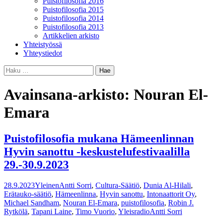
Puistofilosofia 2016
Puistofilosofia 2015
Puistofilosofia 2014
Puistofilosofia 2013
Artikkelien arkisto
Yhteistyössä
Yhteystiedot
Haku:
Avainsana-arkisto: Nouran El-
Emara
Puistofilosofia mukana Hämeenlinnan
Hyvin sanottu -keskustelufestivaalilla
29.-30.9.2023
28.9.2023
Yleinen
Antti Sorri
,
Cultura-Säätiö
,
Dunia Al-Hilali
,
Erätauko-säätiö
,
Hämeenlinna
,
Hyvin sanottu
,
Intonaattorit Oy
,
Michael Sandham
,
Nouran El-Emara
,
puistofilosofia
,
Robin J.
Rytkölä
,
Tapani Laine
,
Timo Vuorio
,
Yleisradio
Antti Sorri