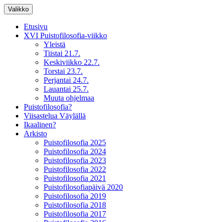
Siirry
Valikko
sisältöön
XV Puistofilosofia-viikko Ikaalisissa
Puistofilosofia
Etusivu
15.-19.7.2025
XVI Puistofilosofia-viikko
Yleistä
Tiistai 21.7.
Keskiviikko 22.7.
Torstai 23.7.
Perjantai 24.7.
Lauantai 25.7.
Muuta ohjelmaa
Puistofilosofia?
Viisastelua Väylällä
Ikaalinen?
Arkisto
Puistofilosofia 2025
Puistofilosofia 2024
Puistofilosofia 2023
Puistofilosofia 2022
Puistofilosofia 2021
Puistofilosofiapäivä 2020
Puistofilosofia 2019
Puistofilosofia 2018
Puistofilosofia 2017