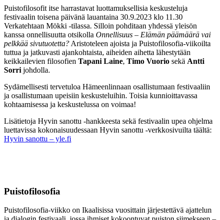
Puistofilosofit itse harrastavat luottamuksellisia keskusteluja
festivaalin toisena päivänä lauantaina 30.9.2023 klo 11.30
Verkatehtaan Mökki -tilassa. Silloin pohditaan yhdessä yleisön
kanssa onnellisuutta otsikolla
Onnellisuus – Elämän päämäärä vai
pelkkää sivutuotetta?
Aristoteleen ajoista ja Puistofilosofia-viikoilta
tuttua ja jatkuvasti ajankohtaista, aiheiden aihetta lähestytään
keikkailevien filosofien
Tapani Laine
,
Timo Vuorio
sekä
Antti
Sorri
johdolla.
Sydämellisesti tervetuloa Hämeenlinnaan osallistumaan festivaaliin
ja osallistumaan upeisiin keskusteluihin. Toisia kunnioittavassa
kohtaamisessa ja keskustelussa on voimaa!
Lisätietoja Hyvin sanottu -hankkeesta sekä festivaalin upea ohjelma
luettavissa kokonaisuudessaan Hyvin sanottu -verkkosivuilta täältä:
Hyvin sanottu – yle.fi
Puistofilosofia
Puistofilosofia-viikko on Ikaalisissa vuosittain järjestettävä ajattelun
ja dialogin festivaali, jossa ihmiset kokoontuvat puiston siimekseen –