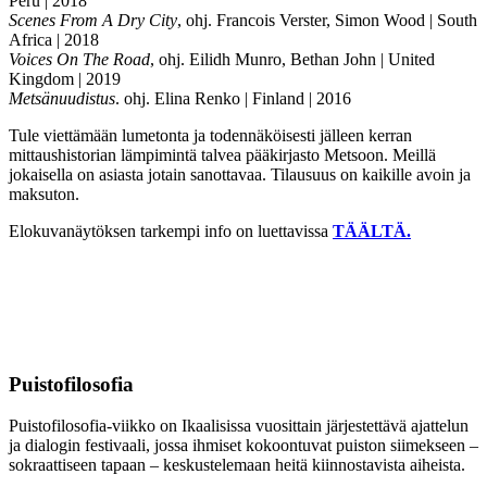
Peru | 2018
Scenes From A Dry City
, ohj. Francois Verster, Simon Wood | South
Africa | 2018
Voices On The Road
, ohj. Eilidh Munro, Bethan John | United
Kingdom | 2019
Metsänuudistus
. ohj. Elina Renko | Finland | 2016
Tule viettämään lumetonta ja todennäköisesti jälleen kerran
mittaushistorian lämpimintä talvea pääkirjasto Metsoon. Meillä
jokaisella on asiasta jotain sanottavaa. Tilausuus on kaikille avoin ja
maksuton.
Elokuvanäytöksen tarkempi info on luettavissa
TÄÄLTÄ.
Puistofilosofia
Puistofilosofia-viikko on Ikaalisissa vuosittain järjestettävä ajattelun
ja dialogin festivaali, jossa ihmiset kokoontuvat puiston siimekseen –
sokraattiseen tapaan – keskustelemaan heitä kiinnostavista aiheista.