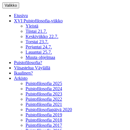
Siirry
Valikko
sisältöön
XV Puistofilosofia-viikko Ikaalisissa
Puistofilosofia
Etusivu
15.-19.7.2025
XVI Puistofilosofia-viikko
Yleistä
Tiistai 21.7.
Keskiviikko 22.7.
Torstai 23.7.
Perjantai 24.7.
Lauantai 25.7.
Muuta ohjelmaa
Puistofilosofia?
Viisastelua Väylällä
Ikaalinen?
Arkisto
Puistofilosofia 2025
Puistofilosofia 2024
Puistofilosofia 2023
Puistofilosofia 2022
Puistofilosofia 2021
Puistofilosofiapäivä 2020
Puistofilosofia 2019
Puistofilosofia 2018
Puistofilosofia 2017