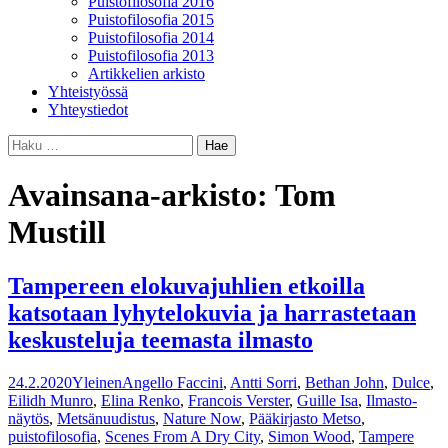
Puistofilosofia 2016
Puistofilosofia 2015
Puistofilosofia 2014
Puistofilosofia 2013
Artikkelien arkisto
Yhteistyössä
Yhteystiedot
Haku:
Avainsana-arkisto: Tom
Mustill
Tampereen elokuvajuhlien etkoilla
katsotaan lyhytelokuvia ja harrastetaan
keskusteluja teemasta ilmasto
24.2.2020
Yleinen
Angello Faccini
,
Antti Sorri
,
Bethan John
,
Dulce
,
Eilidh Munro
,
Elina Renko
,
Francois Verster
,
Guille Isa
,
Ilmasto-
näytös
,
Metsänuudistus
,
Nature Now
,
Pääkirjasto Metso
,
puistofilosofia
,
Scenes From A Dry City
,
Simon Wood
,
Tampere