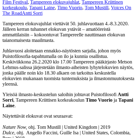
Film Festival
,
Tampereen elokuvajuhlat
,
Tampereen Kriittinen
korkeakoulu
,
Tapani Laine
,
Timo Vuorio
,
Tom Mustill
,
Voices On
The Road
Antti Sorri
Tampereen elokuvajuhlat viettävät 50. juhlavuottaan 4.-8.3.2020.
Jälleen kerran tuhannet elokuvan ystävät – amatööreistä
ammattilaisiin – kokoontuvat Tampereelle nauttimaan elokuvan
taianomaisesta maailmasta.
Juhlavuosi aloitetaan ennakko-näytösten sarjalla, johon myös
Puistofilosofia-tapahtumalla on ilo ja kunnia osallistua.
Keskiviikkona 26.2.2020 klo 17.00 Tampereen pääkirjasto Metson
Lehmus-salissa järjestetään ilmasto-aiheisten lyhytelokuvien näytös,
jonka päälle noin klo 18.30 alkaen on tarkoitus keskustella
elokuvien mukanaan tuomista tuntemuksista ja ilmastonmuutoksesta
yleensä.
Yleisöä ilmasto-keskustelun saloihin johtavat Puistofilosofi
Antti
Sorri
, Tampereen Kriittisen korkeakoulun
Timo Vuorio
ja
Tapani
Laine
.
Näytettävät elokuvat ovat seuraavat:
Nature Now,
ohj. Tom Mustill | United Kingdom | 2019
Dulce
, ohj. Angello Faccini, Guille Isa | United States, Colombia,