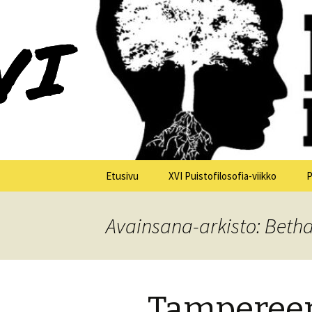
XV Puistofilosofia-viikko Ikaalis
Puistofilo
Siirry
Etusivu
XVI Puistofilosofia-viikko
P
sisältöön
Yleistä
Avainsana-arkisto: Beth
Tiistai 21.7.
Keskiviikko 22.7.
Tampereen
Torstai 23.7.