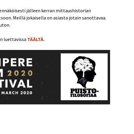
nnäköisesti jälleen kerran mittaushistorian
oon. Meillä jokaisella on asiasta jotain sanottavaa.
suton.
n luettavissa
TÄÄLTÄ.