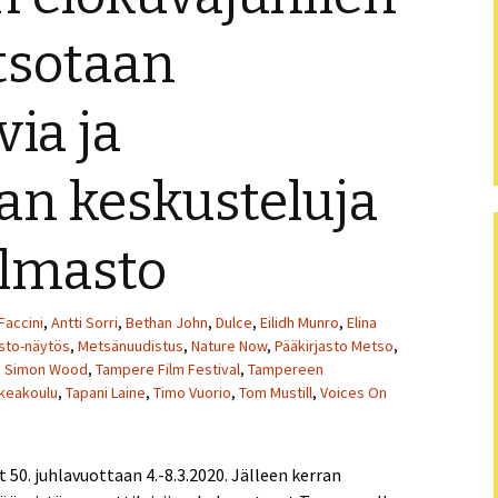
Puistofi
atsotaan
Puistofi
via ja
Puistofi
an keskusteluja
Puistofi
Puistofi
ilmasto
Puistofi
Faccini
,
Antti Sorri
,
Bethan John
,
Dulce
,
Eilidh Munro
,
Elina
Puistofi
sto-näytös
,
Metsänuudistus
,
Nature Now
,
Pääkirjasto Metso
,
,
Simon Wood
,
Tampere Film Festival
,
Tampereen
Puistofi
rkeakoulu
,
Tapani Laine
,
Timo Vuorio
,
Tom Mustill
,
Voices On
Puistofi
50. juhlavuottaan 4.-8.3.2020. Jälleen kerran
Artikkel