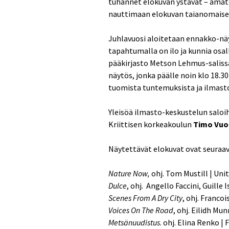
tuhannet elokuvan ystävät – amat
nauttimaan elokuvan taianomaise
Juhlavuosi aloitetaan ennakko-näy
tapahtumalla on ilo ja kunnia osal
pääkirjasto Metson Lehmus-salissa
näytös, jonka päälle noin klo 18.
tuomista tuntemuksista ja ilmas
Yleisöä ilmasto-keskustelun saloih
Kriittisen korkeakoulun
Timo Vuo
Näytettävät elokuvat ovat seuraav
Nature Now,
ohj. Tom Mustill | Un
Dulce
, ohj. Angello Faccini, Guille
Scenes From A Dry City
, ohj. Franco
Voices On The Road
, ohj. Eilidh M
Metsänuudistus
. ohj. Elina Renko | 