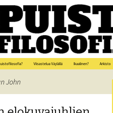
issa 15.-19.7.2025
sofia
uistofilosofia?
Viisastelua Väylällä
Ikaalinen?
Arkisto
Puistofi
an John
Puistofi
Puistofi
 elokuvajuhlien
Puistofi