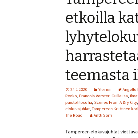
Perjantai 24.7.
etkoilla k
Lauantai 25.7.
lyhyteloku
Muuta ohjelmaa
harrasteta
teemasta 
24.2.2020
Yleinen
Angello 
Renko
,
Francois Verster
,
Guille Isa
,
Ilma
puistofilosofia
,
Scenes From A Dry City
elokuvajuhlat
,
Tampereen Kriittinen ko
The Road
Antti Sorri
Tampereen elokuvajuhlat viettävät 