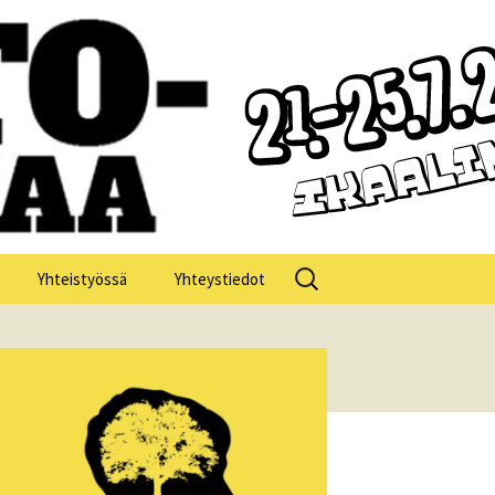
Haku:
Yhteistyössä
Yhteystiedot
losofia 2025
losofia 2024
losofia 2023
losofia 2022