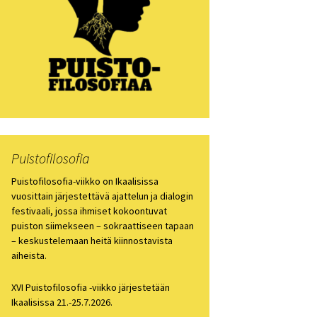
losofia 2021
losofiapäivä 2020
losofia 2019
losofia 2018
losofia 2017
Puistofilosofia
losofia 2016
Puistofilosofia-viikko on Ikaalisissa
vuosittain järjestettävä ajattelun ja dialogin
festivaali, jossa ihmiset kokoontuvat
losofia 2015
puiston siimekseen – sokraattiseen tapaan
– keskustelemaan heitä kiinnostavista
losofia 2014
aiheista.
losofia 2013
XVI Puistofilosofia -viikko järjestetään
Ikaalisissa 21.-25.7.2026.
ien arkisto