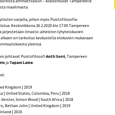
ööreistä ammattilaisiin – kokoontuvat Tampereelle
sta maailmasta.
tösten sarjalla, johon myös Puistofilosofia-
listua. Keskiviikkona 26.2.2020 klo 17.00 Tampereen
 järjestetään ilmasto-aiheisten lyhytelokuvien
30 alkaen on tarkoitus keskustella elokuvien mukanaan
tonmuutoksesta yleensä.
in johtavat Puistofilosofi
Antti Sorri
, Tampereen
rio
ja
Tapani Laine
.
at:
ited Kingdom | 2019
 Isa | United States, Colombia, Peru | 2018
is Verster, Simon Wood | South Africa | 2018
unro, Bethan John | United Kingdom | 2019
Finland | 2016