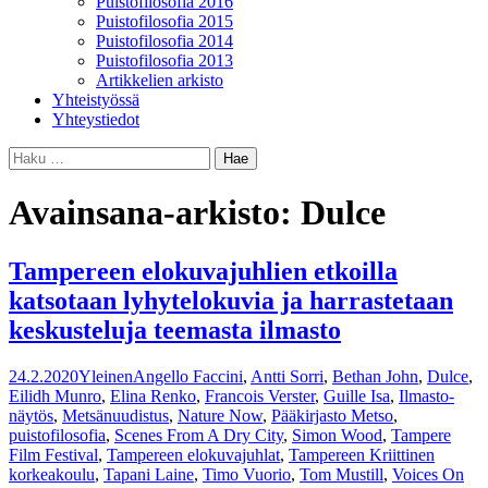
Puistofilosofia 2016
Puistofilosofia 2015
Puistofilosofia 2014
Puistofilosofia 2013
Artikkelien arkisto
Yhteistyössä
Yhteystiedot
Haku:
Avainsana-arkisto: Dulce
Tampereen elokuvajuhlien etkoilla
katsotaan lyhytelokuvia ja harrastetaan
keskusteluja teemasta ilmasto
24.2.2020
Yleinen
Angello Faccini
,
Antti Sorri
,
Bethan John
,
Dulce
,
Eilidh Munro
,
Elina Renko
,
Francois Verster
,
Guille Isa
,
Ilmasto-
näytös
,
Metsänuudistus
,
Nature Now
,
Pääkirjasto Metso
,
puistofilosofia
,
Scenes From A Dry City
,
Simon Wood
,
Tampere
Film Festival
,
Tampereen elokuvajuhlat
,
Tampereen Kriittinen
korkeakoulu
,
Tapani Laine
,
Timo Vuorio
,
Tom Mustill
,
Voices On