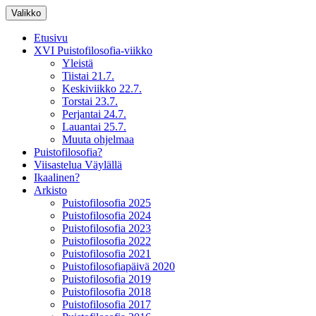
Siirry
Valikko
sisältöön
XV Puistofilosofia-viikko Ikaalisissa
Puistofilosofia
Etusivu
15.-19.7.2025
XVI Puistofilosofia-viikko
Yleistä
Tiistai 21.7.
Keskiviikko 22.7.
Torstai 23.7.
Perjantai 24.7.
Lauantai 25.7.
Muuta ohjelmaa
Puistofilosofia?
Viisastelua Väylällä
Ikaalinen?
Arkisto
Puistofilosofia 2025
Puistofilosofia 2024
Puistofilosofia 2023
Puistofilosofia 2022
Puistofilosofia 2021
Puistofilosofiapäivä 2020
Puistofilosofia 2019
Puistofilosofia 2018
Puistofilosofia 2017