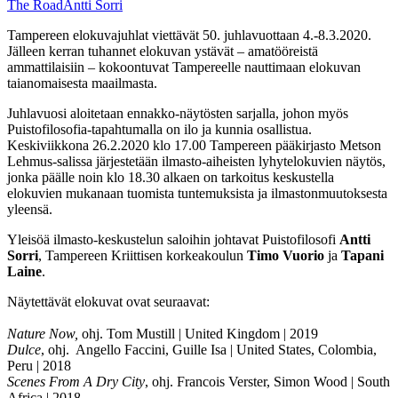
The Road
Antti Sorri
Tampereen elokuvajuhlat viettävät 50. juhlavuottaan 4.-8.3.2020.
Jälleen kerran tuhannet elokuvan ystävät – amatööreistä
ammattilaisiin – kokoontuvat Tampereelle nauttimaan elokuvan
taianomaisesta maailmasta.
Juhlavuosi aloitetaan ennakko-näytösten sarjalla, johon myös
Puistofilosofia-tapahtumalla on ilo ja kunnia osallistua.
Keskiviikkona 26.2.2020 klo 17.00 Tampereen pääkirjasto Metson
Lehmus-salissa järjestetään ilmasto-aiheisten lyhytelokuvien näytös,
jonka päälle noin klo 18.30 alkaen on tarkoitus keskustella
elokuvien mukanaan tuomista tuntemuksista ja ilmastonmuutoksesta
yleensä.
Yleisöä ilmasto-keskustelun saloihin johtavat Puistofilosofi
Antti
Sorri
, Tampereen Kriittisen korkeakoulun
Timo Vuorio
ja
Tapani
Laine
.
Näytettävät elokuvat ovat seuraavat:
Nature Now,
ohj. Tom Mustill | United Kingdom | 2019
Dulce
, ohj. Angello Faccini, Guille Isa | United States, Colombia,
Peru | 2018
Scenes From A Dry City
, ohj. Francois Verster, Simon Wood | South
Africa | 2018