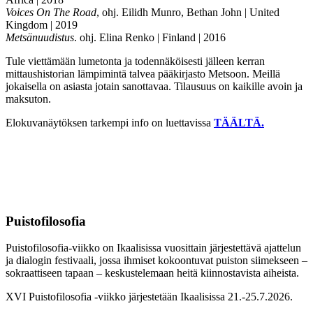
Voices On The Road
, ohj. Eilidh Munro, Bethan John | United
Kingdom | 2019
Metsänuudistus
. ohj. Elina Renko | Finland | 2016
Tule viettämään lumetonta ja todennäköisesti jälleen kerran
mittaushistorian lämpimintä talvea pääkirjasto Metsoon. Meillä
jokaisella on asiasta jotain sanottavaa. Tilausuus on kaikille avoin ja
maksuton.
Elokuvanäytöksen tarkempi info on luettavissa
TÄÄLTÄ.
Puistofilosofia
Puistofilosofia-viikko on Ikaalisissa vuosittain järjestettävä ajattelun
ja dialogin festivaali, jossa ihmiset kokoontuvat puiston siimekseen –
sokraattiseen tapaan – keskustelemaan heitä kiinnostavista aiheista.
XVI Puistofilosofia -viikko järjestetään Ikaalisissa 21.-25.7.2026.