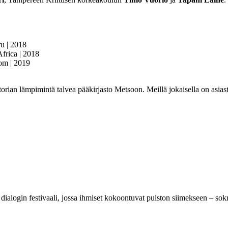
ru | 2018
Africa | 2018
om | 2019
torian lämpimintä talvea pääkirjasto Metsoon. Meillä jokaisella on asiast
 ja dialogin festivaali, jossa ihmiset kokoontuvat puiston siimekseen – so