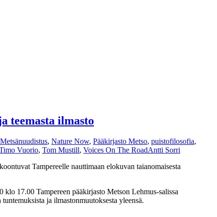
ja teemasta ilmasto
Metsänuudistus
,
Nature Now
,
Pääkirjasto Metso
,
puistofilosofia
,
Timo Vuorio
,
Tom Mustill
,
Voices On The Road
Antti Sorri
kokoontuvat Tampereelle nauttimaan elokuvan taianomaisesta
2020 klo 17.00 Tampereen pääkirjasto Metson Lehmus-salissa
a tuntemuksista ja ilmastonmuutoksesta yleensä.