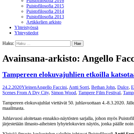
Puistofilosofia 2016
Puistofilosofia 2015
Puistofilosofia 2014
Puistofilosofia 2013
Artikkelien arkisto
Yhteistyössä
Yhteystiedot
Haku:
Avainsana-arkisto: Angello Facc
Tampereen elokuvajuhlien etkoilla katsota
24.2.2020
Yleinen
Angello Faccini
,
Antti Sorri
,
Bethan John
,
Dulce
,
E
Scenes From A Dry City
,
Simon Wood
,
Tampere Film Festival
,
Tampe
Tampereen elokuvajuhlat viettävät 50. juhlavuottaan 4.-8.3.2020. Jäl
maailmasta.
Juhlavuosi aloitetaan ennakko-näytösten sarjalla, johon myös Puistof
järjestetään ilmasto-aiheisten lyhytelokuvien näytös, jonka päälle no
Yleisöä ilmasto-keskustelun saloihin johtavat Puistofilosofi
Antti Sor