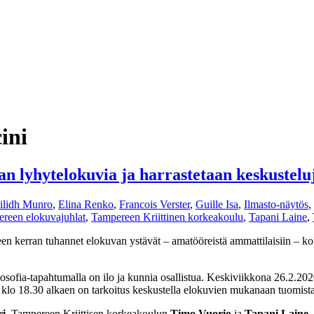
ini
an lyhytelokuvia ja harrastetaan keskustelu
ilidh Munro
,
Elina Renko
,
Francois Verster
,
Guille Isa
,
Ilmasto-näytös
,
reen elokuvajuhlat
,
Tampereen Kriittinen korkeakoulu
,
Tapani Laine
,
leen kerran tuhannet elokuvan ystävät – amatööreistä ammattilaisiin – 
ilosofia-tapahtumalla on ilo ja kunnia osallistua. Keskiviikkona 26.2.
in klo 18.30 alkaen on tarkoitus keskustella elokuvien mukanaan tuomist
ri
, Tampereen Kriittisen korkeakoulun
Timo Vuorio
ja
Tapani Laine
.