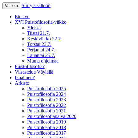
Siirry sisältöön
Valikko
XV Puistofilosofia-viikko Ikaalisissa 15.-19
Puistofilosofia
Etusivu
XVI Puistofilosofia-viikko
Yleistä
Tiistai 21.7.
Keskiviikko 22.7.
Torstai 23.7.
Perjantai 24.7.
Lauantai 25.7.
Muuta ohjelmaa
Puistofilosofia?
Viisastelua Väylällä
Ikaalinen?
Arkisto
Puistofilosofia 2025
Puistofilosofia 2024
Puistofilosofia 2023
Puistofilosofia 2022
Puistofilosofia 2021
Puistofilosofiapäivä 2020
Puistofilosofia 2019
Puistofilosofia 2018
Puistofilosofia 2017