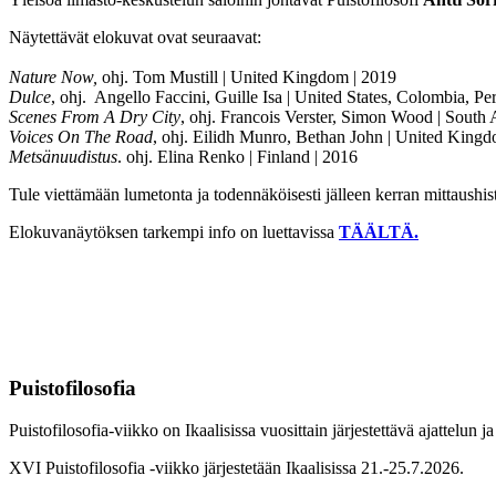
Näytettävät elokuvat ovat seuraavat:
Nature Now,
ohj. Tom Mustill | United Kingdom | 2019
Dulce
, ohj. Angello Faccini, Guille Isa | United States, Colombia, Pe
Scenes From A Dry City
, ohj. Francois Verster, Simon Wood | South 
Voices On The Road
, ohj. Eilidh Munro, Bethan John | United Kingd
Metsänuudistus
. ohj. Elina Renko | Finland | 2016
Tule viettämään lumetonta ja todennäköisesti jälleen kerran mittaushis
Elokuvanäytöksen tarkempi info on luettavissa
TÄÄLTÄ.
Puistofilosofia
Puistofilosofia-viikko on Ikaalisissa vuosittain järjestettävä ajattelun
XVI Puistofilosofia -viikko järjestetään Ikaalisissa 21.-25.7.2026.