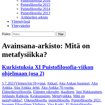
Puistofilosofia 2016
Puistofilosofia 2015
Puistofilosofia 2014
Puistofilosofia 2013
Artikkelien arkisto
Yhteistyössä
Yhteystiedot
Haku:
Avainsana-arkisto: Mitä on
metafysiikka?
Kurkistuksia XI Puistofilosofia-viikon
ohjelmaan (osa 2)
5.7.2021
Yleinen
Aki Hyyppä
,
Akkari
,
Aku Ankan huumori
,
Aku
Ankka
,
Aku Ankka -lehti
,
Aku Ankka 70-vuotta
,
Eläinoikeusfilosofia
,
Eläinten oikeudet
,
ikaalinen
,
Jani Hakkarainen
,
Juhlatalo Rahkola
,
Keskuspuisto
,
Metafysiikka
,
Mitä on
metafysiikka?
,
Oikeusfilosofia
,
puistofilosofia
,
Puistofilosofia 2021
,
Suomen Filosofinen Yhdistys
,
Visa Kurki
,
XI Puistofilosofia-