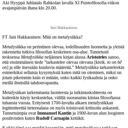
Aki Hyyppä Juhlatalo Rahkolan lavalla XI Puistofilosofia-viikon
avajaispäivän iltana klo 20.00.
Jani Hakkarainen.
FT Jani Hakkarainen: Mitä on metafysiikka?
Metafysiikka on perintinen olevaa, todellisuuden luonnetta ja yleistä
rakennetta tutkiva filosofian keskeinen osa-alue. Tunnetusti
teoksensa
Metafysiikka
neljännen kirjan alussa
Aristoteles
sanoo,
että ensimmäinen tiede ”tarkastelee olevaa olevana [kreik.
to on hê
on
] ja sille itsessään kuuluvia määreitä.” Metafysiikka tarkasteleekin
esimerkiksi sellaisia kysymyksiä kuten mitä on oleminen, miksi on
jotain pikemmin kuin ei mitään, onko kaikki fysikaalista ja onko
meillä ihmisillä tahdonvapautta.
Metafysiikan tarkemmasta luonteesta ja tutkimuskohteesta on
kuitenkin käyty keskustelua, välillä suoranaista kiistaa filosofiassa
tuhansia vuosia. Erityisesti 1700-luvulta alkaen metafysiikkan
legitimiteettiä tieteenalana on myös toistuvasti kritisoitu ankarasti.
Tunnetuimpia ovat
Immanuel Kantin
ja 1900-luvun alun loogisten
positivistien kuten
Rudolf Carnapin
kritiikit.
Kaikki tämä saa meidät kysymään, mitä metafysiikassa tarkkaan