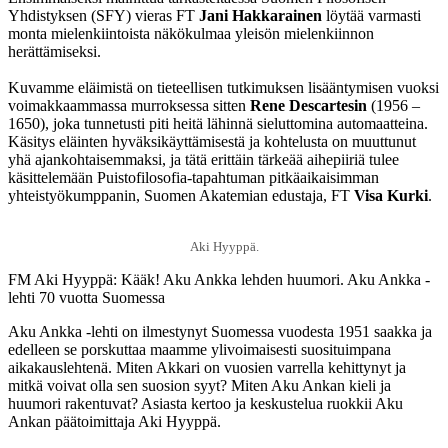
Yhdistyksen (SFY) vieras FT
Jani Hakkarainen
löytää varmasti
monta mielenkiintoista näkökulmaa yleisön mielenkiinnon
herättämiseksi.
Kuvamme eläimistä on tieteellisen tutkimuksen lisääntymisen vuoksi
voimakkaammassa murroksessa sitten
Rene Descartesin
(1956 –
1650), joka tunnetusti piti heitä lähinnä sieluttomina automaatteina.
Käsitys eläinten hyväksikäyttämisestä ja kohtelusta on muuttunut
yhä ajankohtaisemmaksi, ja tätä erittäin tärkeää aihepiiriä tulee
käsittelemään Puistofilosofia-tapahtuman pitkäaikaisimman
yhteistyökumppanin, Suomen Akatemian edustaja, FT
Visa Kurki
.
Aki Hyyppä.
FM Aki Hyyppä: Kääk! Aku Ankka lehden huumori. Aku Ankka -
lehti 70 vuotta Suomessa
Aku Ankka -lehti on ilmestynyt Suomessa vuodesta 1951 saakka ja
edelleen se porskuttaa maamme ylivoimaisesti suosituimpana
aikakauslehtenä. Miten Akkari on vuosien varrella kehittynyt ja
mitkä voivat olla sen suosion syyt? Miten Aku Ankan kieli ja
huumori rakentuvat? Asiasta kertoo ja keskustelua ruokkii Aku
Ankan päätoimittaja Aki Hyyppä.