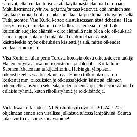
sanovat, että meidän tulisi lakata käyttämästä eläimiä kokonaan.
Maltillisemmat
hyvinvointiajattelijat
taas katsovat, että ihminen saa
käyttää eläimiä, kunhan näitä suojataan tarpeettomalta kärsimykseltä.
Tutkijatohtori Visa Kurki kertoo alustuksessaan tästä debatista. Hän
kysyy myös, eikö eläimillä ole laillisia oikeuksia jo nyt. Laki
kuitenkin suojelee eläimiä – eikö eläimillä näin ollen ole oikeuksia?
Tämä riippuu siitä, mitä oikeuksilla tarkoitetaan. Alustus
käsitteleekin myös oikeuksien käsitettä ja sitä, miten oikeudet
voidaan ymmärtää.
Visa Kurki on alun perin Turusta kotoisin oleva oikeustieteen tutkija.
Hänen erityisalaansa on oikeusteoria ja -filosofia. Kurki toimii
Suomen Akatemian tutkijatohtorina Helsingin yliopiston
oikeustieteellisessä tiedekunnassa. Hänen tutkimuksensa on
koskenut mm. oikeuksien ja oikeussubjektin käsitettä, eläinten
oikeudellista asemaa sekä sitä, miten oikeusjärjestelmä voi säännellä
erilaisia ryhmiä, kuten rikollisryhmiä ja rokkibändejä.
Vielä lisää kurkistuksia XI Puistofilosofia-viikon 20.-24.7.2021
ohjelmaan ennen sen virallista julkaisua tulossa lähipäivinä. Seuraa
tätä sivustoa ja some-kanaviamme!