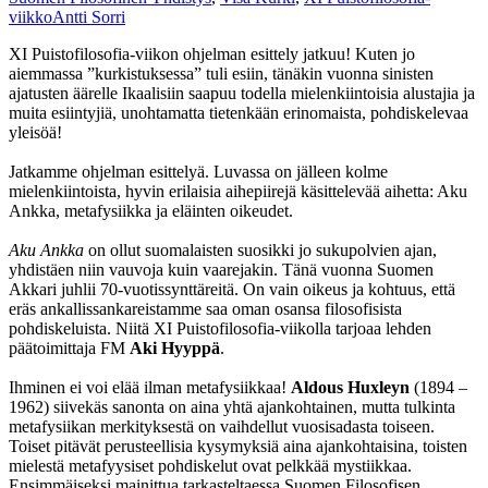
viikko
Antti Sorri
XI Puistofilosofia-viikon ohjelman esittely jatkuu! Kuten jo
aiemmassa ”kurkistuksessa” tuli esiin, tänäkin vuonna sinisten
ajatusten äärelle Ikaalisiin saapuu todella mielenkiintoisia alustajia ja
muita esiintyjiä, unohtamatta tietenkään erinomaista, pohdiskelevaa
yleisöä!
Jatkamme ohjelman esittelyä. Luvassa on jälleen kolme
mielenkiintoista, hyvin erilaisia aihepiirejä käsittelevää aihetta: Aku
Ankka, metafysiikka ja eläinten oikeudet.
Aku Ankka
on ollut suomalaisten suosikki jo sukupolvien ajan,
yhdistäen niin vauvoja kuin vaarejakin. Tänä vuonna Suomen
Akkari juhlii 70-vuotissynttäreitä. On vain oikeus ja kohtuus, että
eräs ankallissankareistamme saa oman osansa filosofisista
pohdiskeluista. Niitä XI Puistofilosofia-viikolla tarjoaa lehden
päätoimittaja FM
Aki Hyyppä
.
Ihminen ei voi elää ilman metafysiikkaa!
Aldous Huxleyn
(1894 –
1962) siivekäs sanonta on aina yhtä ajankohtainen, mutta tulkinta
metafysiikan merkityksestä on vaihdellut vuosisadasta toiseen.
Toiset pitävät perusteellisia kysymyksiä aina ajankohtaisina, toisten
mielestä metafyysiset pohdiskelut ovat pelkkää mystiikkaa.
Ensimmäiseksi mainittua tarkasteltaessa Suomen Filosofisen