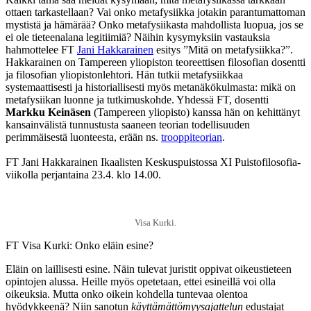
ottaen tarkastellaan? Vai onko metafysiikka jotakin parantumattoman
mystistä ja hämärää? Onko metafysiikasta mahdollista luopua, jos se
ei ole tieteenalana legitiimiä? Näihin kysymyksiin vastauksia
hahmottelee FT
Jani Hakkarainen
esitys ”Mitä on metafysiikka?”.
Hakkarainen on Tampereen yliopiston teoreettisen filosofian dosentti
ja filosofian yliopistonlehtori. Hän tutkii metafysiikkaa
systemaattisesti ja historiallisesti myös metanäkökulmasta: mikä on
metafysiikan luonne ja tutkimuskohde. Yhdessä FT, dosentti
Markku Keinäsen
(Tampereen yliopisto) kanssa hän on kehittänyt
kansainvälistä tunnustusta saaneen teorian todellisuuden
perimmäisestä luonteesta, erään ns.
trooppiteorian
.
FT Jani Hakkarainen Ikaalisten Keskuspuistossa XI Puistofilosofia-
viikolla perjantaina 23.4. klo 14.00.
Visa Kurki.
FT Visa Kurki: Onko eläin esine?
Eläin on laillisesti esine. Näin tulevat juristit oppivat oikeustieteen
opintojen alussa. Heille myös opetetaan, ettei esineillä voi olla
oikeuksia. Mutta onko oikein kohdella tuntevaa olentoa
hyödykkeenä? Niin sanotun
käyttämättömyysajattelun
edustajat