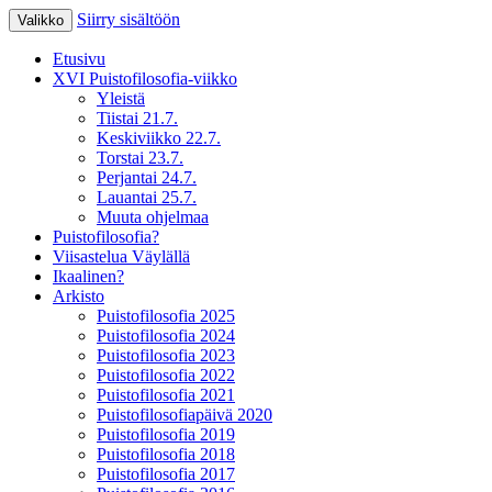
Siirry sisältöön
Valikko
XV Puistofilosofia-viikko Ikaalisissa
Puistofilosofia
Etusivu
15.-19.7.2025
XVI Puistofilosofia-viikko
Yleistä
Tiistai 21.7.
Keskiviikko 22.7.
Torstai 23.7.
Perjantai 24.7.
Lauantai 25.7.
Muuta ohjelmaa
Puistofilosofia?
Viisastelua Väylällä
Ikaalinen?
Arkisto
Puistofilosofia 2025
Puistofilosofia 2024
Puistofilosofia 2023
Puistofilosofia 2022
Puistofilosofia 2021
Puistofilosofiapäivä 2020
Puistofilosofia 2019
Puistofilosofia 2018
Puistofilosofia 2017