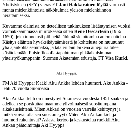
Yhdistyksen (SFY) vieras FT
Jani Hakkarainen
löytää varmasti
monta mielenkiintoista näkökulmaa yleisön mielenkiinnon
herättämiseksi.
Kuvamme eläimistä on tieteellisen tutkimuksen lisääntymisen vuoksi
voimakkaammassa murroksessa sitten
Rene Descartesin
(1956 –
1650), joka tunnetusti piti heitä lähinnä sieluttomina automaatteina.
Käsitys eläinten hyväksikäyttämisestä ja kohtelusta on muuttunut
yhä ajankohtaisemmaksi, ja tätä erittäin tärkeää aihepiiriä tulee
käsittelemään Puistofilosofia-tapahtuman pitkäaikaisimman
yhteistyökumppanin, Suomen Akatemian edustaja, FT
Visa Kurki
.
Aki Hyyppä.
FM Aki Hyyppä: Kääk! Aku Ankka lehden huumori. Aku Ankka -
lehti 70 vuotta Suomessa
Aku Ankka -lehti on ilmestynyt Suomessa vuodesta 1951 saakka ja
edelleen se porskuttaa maamme ylivoimaisesti suosituimpana
aikakauslehtenä. Miten Akkari on vuosien varrella kehittynyt ja
mitkä voivat olla sen suosion syyt? Miten Aku Ankan kieli ja
huumori rakentuvat? Asiasta kertoo ja keskustelua ruokkii Aku
Ankan päätoimittaja Aki Hyyppä.