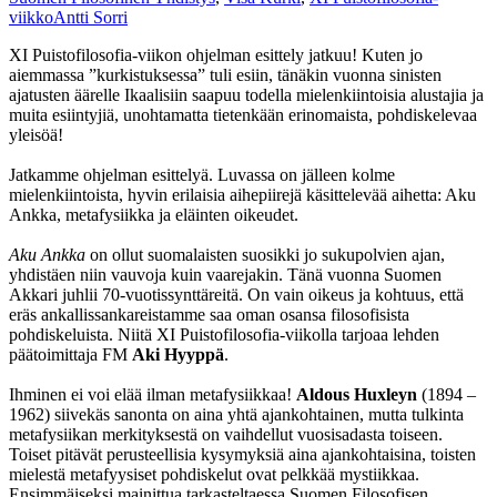
viikko
Antti Sorri
XI Puistofilosofia-viikon ohjelman esittely jatkuu! Kuten jo
aiemmassa ”kurkistuksessa” tuli esiin, tänäkin vuonna sinisten
ajatusten äärelle Ikaalisiin saapuu todella mielenkiintoisia alustajia ja
muita esiintyjiä, unohtamatta tietenkään erinomaista, pohdiskelevaa
yleisöä!
Jatkamme ohjelman esittelyä. Luvassa on jälleen kolme
mielenkiintoista, hyvin erilaisia aihepiirejä käsittelevää aihetta: Aku
Ankka, metafysiikka ja eläinten oikeudet.
Aku Ankka
on ollut suomalaisten suosikki jo sukupolvien ajan,
yhdistäen niin vauvoja kuin vaarejakin. Tänä vuonna Suomen
Akkari juhlii 70-vuotissynttäreitä. On vain oikeus ja kohtuus, että
eräs ankallissankareistamme saa oman osansa filosofisista
pohdiskeluista. Niitä XI Puistofilosofia-viikolla tarjoaa lehden
päätoimittaja FM
Aki Hyyppä
.
Ihminen ei voi elää ilman metafysiikkaa!
Aldous Huxleyn
(1894 –
1962) siivekäs sanonta on aina yhtä ajankohtainen, mutta tulkinta
metafysiikan merkityksestä on vaihdellut vuosisadasta toiseen.
Toiset pitävät perusteellisia kysymyksiä aina ajankohtaisina, toisten
mielestä metafyysiset pohdiskelut ovat pelkkää mystiikkaa.
Ensimmäiseksi mainittua tarkasteltaessa Suomen Filosofisen