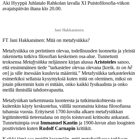
Aki Hyyppä Juhlatalo Rahkolan lavalla XI Puistofilosofia-viikon
avajaispäivän iltana klo 20.00.
Jani Hakkarainen.
FT Jani Hakkarainen: Mitä on metafysiikka?
Metafysiikka on perintinen olevaa, todellisuuden luonnetta ja yleistä
rakennetta tutkiva filosofian keskeinen osa-alue. Tunnetusti
teoksensa
Metafysiikka
neljännen kirjan alussa
Aristoteles
sanoo,
että ensimmäinen tiede ”tarkastelee olevaa olevana [kreik.
to on hê
on
] ja sille itsessään kuuluvia määreitä.” Metafysiikka tarkasteleekin
esimerkiksi sellaisia kysymyksiä kuten mitä on oleminen, miksi on
jotain pikemmin kuin ei mitään, onko kaikki fysikaalista ja onko
meillä ihmisillä tahdonvapautta.
Metafysiikan tarkemmasta luonteesta ja tutkimuskohteesta on
kuitenkin käyty keskustelua, välillä suoranaista kiistaa filosofiassa
tuhansia vuosia. Erityisesti 1700-luvulta alkaen metafysiikkan
legitimiteettiä tieteenalana on myös toistuvasti kritisoitu ankarasti.
Tunnetuimpia ovat
Immanuel Kantin
ja 1900-luvun alun loogisten
positivistien kuten
Rudolf Carnapin
kritiikit.
Kaikki tämä saa meidät kysymään, mitä metafysiikassa tarkkaan