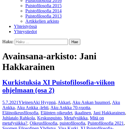
Puistofilosofia 2016
Puistofilosofia 2015
Puistofilosofia 2014
Puistofilosofia 2013
Artikkelien arkisto
Yhteistyössä
Yhteystiedot
Haku:
Avainsana-arkisto: Jani
Hakkarainen
Kurkistuksia XI Puistofilosofia-viikon
ohjelmaan (osa 2)
5.7.2021
Yleinen
Aki Hyyppä
,
Akkari
,
Aku Ankan huumori
,
Aku
Ankka
,
Aku Ankka -lehti
,
Aku Ankka 70-vuotta
,
Eläinoikeusfilosofia
,
Eläinten oikeudet
,
ikaalinen
,
Jani Hakkarainen
,
Juhlatalo Rahkola
,
Keskuspuisto
,
Metafysiikka
,
Mitä on
metafysiikka?
,
Oikeusfilosofia
,
puistofilosofia
,
Puistofilosofia 2021
,
Suomen Filosofinen Yhdistys
,
Visa Kurki
,
XI Puistofilosofia-