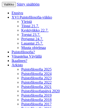
Siirry sisältöön
Valikko
XV Puistofilosofia-viikko Ikaalisissa
Puistofilosofia
Etusivu
15.-19.7.2025
XVI Puistofilosofia-viikko
Yleistä
Tiistai 21.7.
Keskiviikko 22.7.
Torstai 23.7.
Perjantai 24.7.
Lauantai 25.7.
Muuta ohjelmaa
Puistofilosofia?
Viisastelua Väylällä
Ikaalinen?
Arkisto
Puistofilosofia 2025
Puistofilosofia 2024
Puistofilosofia 2023
Puistofilosofia 2022
Puistofilosofia 2021
Puistofilosofiapäivä 2020
Puistofilosofia 2019
Puistofilosofia 2018
Puistofilosofia 2017