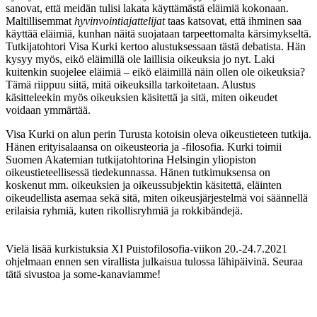
sanovat, että meidän tulisi lakata käyttämästä eläimiä kokonaan.
Maltillisemmat
hyvinvointiajattelijat
taas katsovat, että ihminen saa
käyttää eläimiä, kunhan näitä suojataan tarpeettomalta kärsimykseltä.
Tutkijatohtori Visa Kurki kertoo alustuksessaan tästä debatista. Hän
kysyy myös, eikö eläimillä ole laillisia oikeuksia jo nyt. Laki
kuitenkin suojelee eläimiä – eikö eläimillä näin ollen ole oikeuksia?
Tämä riippuu siitä, mitä oikeuksilla tarkoitetaan. Alustus
käsitteleekin myös oikeuksien käsitettä ja sitä, miten oikeudet
voidaan ymmärtää.
Visa Kurki on alun perin Turusta kotoisin oleva oikeustieteen tutkija.
Hänen erityisalaansa on oikeusteoria ja -filosofia. Kurki toimii
Suomen Akatemian tutkijatohtorina Helsingin yliopiston
oikeustieteellisessä tiedekunnassa. Hänen tutkimuksensa on
koskenut mm. oikeuksien ja oikeussubjektin käsitettä, eläinten
oikeudellista asemaa sekä sitä, miten oikeusjärjestelmä voi säännellä
erilaisia ryhmiä, kuten rikollisryhmiä ja rokkibändejä.
Vielä lisää kurkistuksia XI Puistofilosofia-viikon 20.-24.7.2021
ohjelmaan ennen sen virallista julkaisua tulossa lähipäivinä. Seuraa
tätä sivustoa ja some-kanaviamme!