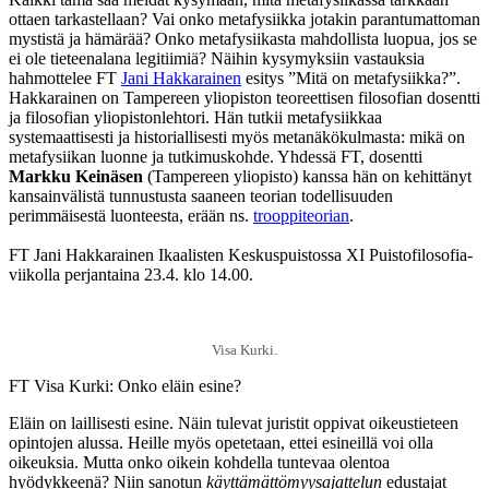
ottaen tarkastellaan? Vai onko metafysiikka jotakin parantumattoman
mystistä ja hämärää? Onko metafysiikasta mahdollista luopua, jos se
ei ole tieteenalana legitiimiä? Näihin kysymyksiin vastauksia
hahmottelee FT
Jani Hakkarainen
esitys ”Mitä on metafysiikka?”.
Hakkarainen on Tampereen yliopiston teoreettisen filosofian dosentti
ja filosofian yliopistonlehtori. Hän tutkii metafysiikkaa
systemaattisesti ja historiallisesti myös metanäkökulmasta: mikä on
metafysiikan luonne ja tutkimuskohde. Yhdessä FT, dosentti
Markku Keinäsen
(Tampereen yliopisto) kanssa hän on kehittänyt
kansainvälistä tunnustusta saaneen teorian todellisuuden
perimmäisestä luonteesta, erään ns.
trooppiteorian
.
FT Jani Hakkarainen Ikaalisten Keskuspuistossa XI Puistofilosofia-
viikolla perjantaina 23.4. klo 14.00.
Visa Kurki.
FT Visa Kurki: Onko eläin esine?
Eläin on laillisesti esine. Näin tulevat juristit oppivat oikeustieteen
opintojen alussa. Heille myös opetetaan, ettei esineillä voi olla
oikeuksia. Mutta onko oikein kohdella tuntevaa olentoa
hyödykkeenä? Niin sanotun
käyttämättömyysajattelun
edustajat