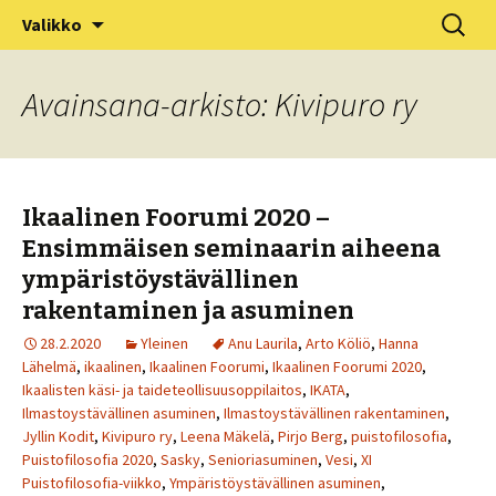
XV Puistofilosofia-viikko Ikaalisissa
Siirry
Haku:
Puistofilosofia
Valikko
sisältöön
15.-19.7.2025
Avainsana-arkisto: Kivipuro ry
Ikaalinen Foorumi 2020 –
Ensimmäisen seminaarin aiheena
ympäristöystävällinen
rakentaminen ja asuminen
28.2.2020
Yleinen
Anu Laurila
,
Arto Köliö
,
Hanna
Lähelmä
,
ikaalinen
,
Ikaalinen Foorumi
,
Ikaalinen Foorumi 2020
,
Ikaalisten käsi- ja taideteollisuusoppilaitos
,
IKATA
,
Ilmastoystävällinen asuminen
,
Ilmastoystävällinen rakentaminen
,
Jyllin Kodit
,
Kivipuro ry
,
Leena Mäkelä
,
Pirjo Berg
,
puistofilosofia
,
Puistofilosofia 2020
,
Sasky
,
Senioriasuminen
,
Vesi
,
XI
Puistofilosofia-viikko
,
Ympäristöystävällinen asuminen
,