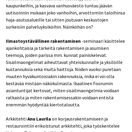
kaupunkeihin, ja kasvava vanhusväestö tuntuu jäävän
uutisoinnin mukaan joko vanhoihin, arvottomiin taloihinsa
haja-asutusalueille tai sitten joutuvan keskustojen
surkeisiin palveluyksiköihin. Näinköhän on?
Ilmastoystävällinen rakentaminen
-seminaari käsittelee
ajankohtaisia ja tärkeitä rakentamisen ja asumisen
teemoja, joiden parissa mm. kunnat painiskelevat.
Sisäilmaongelmat aiheuttavat yhteiskunnalle ja yksilöille
kustannuksia sekä muita haittoja. Niiden vuoksi puretaan
muuten hyväkuntoisiakin rakennuksia, mikä ei voi olla
kestävää mistään näkökulmasta. Ikaalinen Foorumin
asiantuntijat kertovat, miten sisäilmaongelmia voidaan
ratkaista ja miten rakentamisessakin voidaan entistä
enemmän hyödyntää kiertotaloutta.
Arkkitehti
Anu Laurila
on korjausrakentamiseen ja
restaurointiin erikoistunut arkkitehti, joka työskentelee