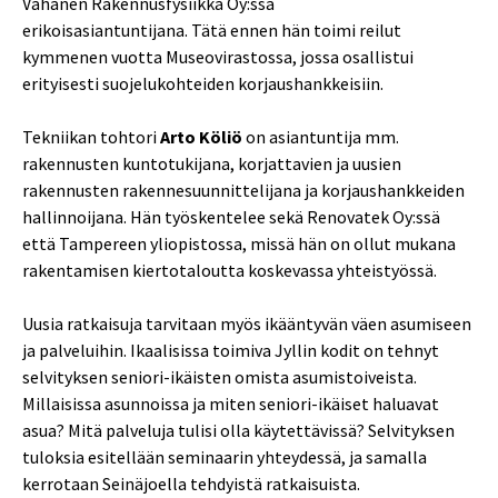
Vahanen Rakennusfysiikka Oy:ssä
erikoisasiantuntijana. Tätä ennen hän toimi reilut
kymmenen vuotta Museovirastossa, jossa osallistui
erityisesti suojelukohteiden korjaushankkeisiin.
Tekniikan tohtori
Arto Köliö
on asiantuntija mm.
rakennusten kuntotukijana, korjattavien ja uusien
rakennusten rakennesuunnittelijana ja korjaushankkeiden
hallinnoijana. Hän työskentelee sekä Renovatek Oy:ssä
että Tampereen yliopistossa, missä hän on ollut mukana
rakentamisen kiertotaloutta koskevassa yhteistyössä.
Uusia ratkaisuja tarvitaan myös ikääntyvän väen asumiseen
ja palveluihin. Ikaalisissa toimiva Jyllin kodit on tehnyt
selvityksen seniori-ikäisten omista asumistoiveista.
Millaisissa asunnoissa ja miten seniori-ikäiset haluavat
asua? Mitä palveluja tulisi olla käytettävissä? Selvityksen
tuloksia esitellään seminaarin yhteydessä, ja samalla
kerrotaan Seinäjoella tehdyistä ratkaisuista.