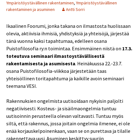
Ympäristöystävällinen rakentaminen
,
Ympäristöystävällinen
rakentaminen ja asuminen
Antti Sorri
Ikaalinen Foorumi, jonka takana on ilmastosta huolissaan
olevia, aktiivisia ihmisiä, yhdistyksiä ja yhteisöjä, järjestää
tänä vuonna kaksi tapahtumaa, edelleen osana
Puistofilosofia ry:n toimintaa. Ensimmäinen niistä on
17.3.
toteutuva seminaari ilmastoystävällisestä
rakentamisesta ja asumisesta
. Heinäkuussa 22.-23.7.
osana Puistofilosofia-viikkoa järjestetään taas
yhteisöllinen toritapahtuma ja kaikille avoin seminaari
teemana VESI.
Rakennuksien ongelmista uutisoidaan nykyisin paljolti
negatiivisesti. Kosteus- ja sisäilmaongelmia tuntuu
uutisoinnin perusteella olevan valtavasti. Tuntuu myös
siltä, että rakennus, jossa joitain ongelmia ilmenee, ei ole
enää korjauskelpoinenkaan, vaan se on purettava ja tilalle
rakennettava uusi. Asuminen keskittyy suuriin