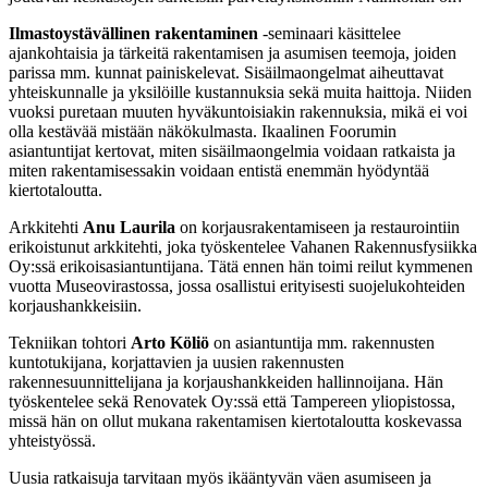
Ilmastoystävällinen rakentaminen
-seminaari käsittelee
ajankohtaisia ja tärkeitä rakentamisen ja asumisen teemoja, joiden
parissa mm. kunnat painiskelevat. Sisäilmaongelmat aiheuttavat
yhteiskunnalle ja yksilöille kustannuksia sekä muita haittoja. Niiden
vuoksi puretaan muuten hyväkuntoisiakin rakennuksia, mikä ei voi
olla kestävää mistään näkökulmasta. Ikaalinen Foorumin
asiantuntijat kertovat, miten sisäilmaongelmia voidaan ratkaista ja
miten rakentamisessakin voidaan entistä enemmän hyödyntää
kiertotaloutta.
Arkkitehti
Anu Laurila
on korjausrakentamiseen ja restaurointiin
erikoistunut arkkitehti, joka työskentelee Vahanen Rakennusfysiikka
Oy:ssä erikoisasiantuntijana. Tätä ennen hän toimi reilut kymmenen
vuotta Museovirastossa, jossa osallistui erityisesti suojelukohteiden
korjaushankkeisiin.
Tekniikan tohtori
Arto Köliö
on asiantuntija mm. rakennusten
kuntotukijana, korjattavien ja uusien rakennusten
rakennesuunnittelijana ja korjaushankkeiden hallinnoijana. Hän
työskentelee sekä Renovatek Oy:ssä että Tampereen yliopistossa,
missä hän on ollut mukana rakentamisen kiertotaloutta koskevassa
yhteistyössä.
Uusia ratkaisuja tarvitaan myös ikääntyvän väen asumiseen ja