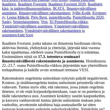
ikaalinen
,
Ikaalinen Foorumi
,
Ikaalinen Foorumi 2020
,
Ikaalisten
käsi- ja taideteollisuusoppilaitos
,
IKATA
,
Ilmastoystävällinen
asuminen
,
Ilmastoystävällinen rakentaminen
,
Jyllin Kodit
,
Kivipuro
ry
,
Leena Mäkelä
,
Pirjo Berg
,
puistofilosofia
,
Puistofilosofia 2020
,
Sasky
,
Senioriasuminen
,
Vesi
,
XI Puistofilosofia-viikko
,
Ympäristöystävällinen asuminen
,
Ympäristöystävällinen
rakentaminen
,
Ympäristöystävällinen rakentaminen ja
asuminen
Antti Sorri
Ikaalinen Foorumi, jonka takana on ilmastosta huolissaan olevia,
aktiivisia ihmisiä, yhdistyksiä ja yhteisöjä, järjestää tänä vuonna
kaksi tapahtumaa, edelleen osana Puistofilosofia ry:n toimintaa.
Ensimmäinen niistä on
17.3. toteutuva seminaari
ilmastoystävällisestä rakentamisesta ja asumisesta
. Heinäkuussa
22.-23.7. osana Puistofilosofia-viikkoa järjestetään taas yhteisöllinen
toritapahtuma ja kaikille avoin seminaari teemana VESI.
Rakennuksien ongelmista uutisoidaan nykyisin paljolti negatiivisesti.
Kosteus- ja sisäilmaongelmia tuntuu uutisoinnin perusteella olevan
valtavasti. Tuntuu myös siltä, että rakennus, jossa joitain ongelmia
ilmenee, ei ole enää korjauskelpoinenkaan, vaan se on purettava ja
tilalle rakennettava uusi. Asuminen keskittyy suuriin kaupunkeihin,
ja kasvava vanhusväestö tuntuu jäävän uutisoinnin mukaan joko
vanhoihin, arvottomiin taloihinsa haja-asutusalueille tai sitten
joutuvan keskustojen surkeisiin palveluyksiköihin. Näinköhän on?