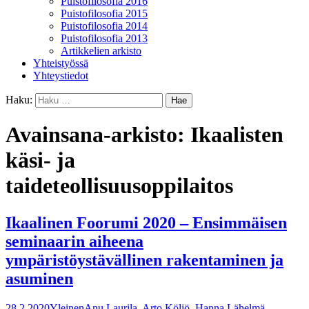
Puistofilosofia 2016
Puistofilosofia 2015
Puistofilosofia 2014
Puistofilosofia 2013
Artikkelien arkisto
Yhteistyössä
Yhteystiedot
Haku:
Avainsana-arkisto: Ikaalisten
käsi- ja
taideteollisuusoppilaitos
Ikaalinen Foorumi 2020 – Ensimmäisen
seminaarin aiheena
ympäristöystävällinen rakentaminen ja
asuminen
28.2.2020
Yleinen
Anu Laurila
,
Arto Köliö
,
Hanna Lähelmä
,