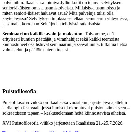
palveluihin. Ikaalisissa toimiva Jyllin kodit on tehnyt selvityksen
seniori-ikäisten omista asumistoiveista. Millaisissa asunnoissa ja
miten seniori-ikäiset haluavat asua? Mitä palveluja tulisi olla
käytettävissä? Selvityksen tuloksia esitellään seminaarin yhteydessä,
ja samalla kerrotaan Seinäjoella tehdyistä ratkaisuista.
Seminaari on kaikille avoin ja maksuton
. Toivomme, että
erityisesti kuntien päättäjät ja viranhaltijat sekä kaikki teemoista
kiinnostuneet osallistuvat seminaariin ja saavat uutta, tutkittua tietoa
valmistelun ja päätöksenteon tueksi.
Puistofilosofia
Puistofilosofia-viikko on Ikaalisissa vuosittain järjestettävä ajattelun
ja dialogin festivaali, jossa ihmiset kokoontuvat puiston siimekseen –
sokraattiseen tapaan – keskustelemaan heitä kiinnostavista aiheista.
XVI Puistofilosofia -viikko järjestetään Ikaalisissa 21.-25.7.2026.