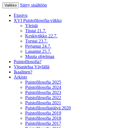
Siirry sisältöön
Valikko
XV Puistofilosofia-viikko Ikaalisissa
Puistofilosofia
Etusivu
15.-19.7.2025
XVI Puistofilosofia-viikko
Yleistä
Tiistai 21.7.
Keskiviikko 22.7.
Torstai 23.7.
Perjantai 24.7.
Lauantai 25.7.
Muuta ohjelmaa
Puistofilosofia?
Viisastelua Väylällä
Ikaalinen?
Arkisto
Puistofilosofia 2025
Puistofilosofia 2024
Puistofilosofia 2023
Puistofilosofia 2022
Puistofilosofia 2021
Puistofilosofiapäivä 2020
Puistofilosofia 2019
Puistofilosofia 2018
Puistofilosofia 2017