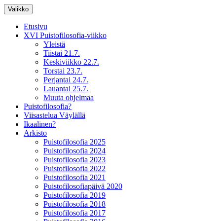
Siirry
Valikko
sisältöön
XV Puistofilosofia-viikko Ikaalisissa
Puistofilosofia
Etusivu
15.-19.7.2025
XVI Puistofilosofia-viikko
Yleistä
Tiistai 21.7.
Keskiviikko 22.7.
Torstai 23.7.
Perjantai 24.7.
Lauantai 25.7.
Muuta ohjelmaa
Puistofilosofia?
Viisastelua Väylällä
Ikaalinen?
Arkisto
Puistofilosofia 2025
Puistofilosofia 2024
Puistofilosofia 2023
Puistofilosofia 2022
Puistofilosofia 2021
Puistofilosofiapäivä 2020
Puistofilosofia 2019
Puistofilosofia 2018
Puistofilosofia 2017