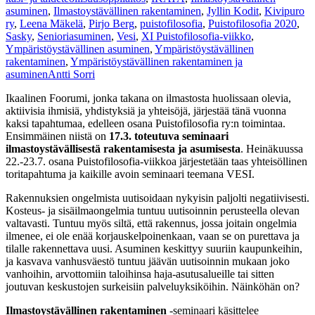
asuminen
,
Ilmastoystävällinen rakentaminen
,
Jyllin Kodit
,
Kivipuro
ry
,
Leena Mäkelä
,
Pirjo Berg
,
puistofilosofia
,
Puistofilosofia 2020
,
Sasky
,
Senioriasuminen
,
Vesi
,
XI Puistofilosofia-viikko
,
Ympäristöystävällinen asuminen
,
Ympäristöystävällinen
rakentaminen
,
Ympäristöystävällinen rakentaminen ja
asuminen
Antti Sorri
Ikaalinen Foorumi, jonka takana on ilmastosta huolissaan olevia,
aktiivisia ihmisiä, yhdistyksiä ja yhteisöjä, järjestää tänä vuonna
kaksi tapahtumaa, edelleen osana Puistofilosofia ry:n toimintaa.
Ensimmäinen niistä on
17.3. toteutuva seminaari
ilmastoystävällisestä rakentamisesta ja asumisesta
. Heinäkuussa
22.-23.7. osana Puistofilosofia-viikkoa järjestetään taas yhteisöllinen
toritapahtuma ja kaikille avoin seminaari teemana VESI.
Rakennuksien ongelmista uutisoidaan nykyisin paljolti negatiivisesti.
Kosteus- ja sisäilmaongelmia tuntuu uutisoinnin perusteella olevan
valtavasti. Tuntuu myös siltä, että rakennus, jossa joitain ongelmia
ilmenee, ei ole enää korjauskelpoinenkaan, vaan se on purettava ja
tilalle rakennettava uusi. Asuminen keskittyy suuriin kaupunkeihin,
ja kasvava vanhusväestö tuntuu jäävän uutisoinnin mukaan joko
vanhoihin, arvottomiin taloihinsa haja-asutusalueille tai sitten
joutuvan keskustojen surkeisiin palveluyksiköihin. Näinköhän on?
Ilmastoystävällinen rakentaminen
-seminaari käsittelee