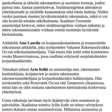
ajankohtaisia ja tärkeitä rakentamisen ja asumisen teemoja, joiden
parissa mm. kunnat painiskelevat. Sisäilmaongelmat aiheuttavat
yhteiskunnalle ja yksilöille kustannuksia sekä muita haittoja. Niiden
vuoksi puretaan muuten hyväkuntoisiakin rakennuksia, mikä ei voi
olla kestävää mistään näkökulmasta. Ikaalinen Foorumin
asiantuntijat kertovat, miten sisäilmaongelmia voidaan ratkaista ja
miten rakentamisessakin voidaan entistä enemmän hyödyntää
kiertotaloutta.
Arkkitehti
Anu Laurila
on korjausrakentamiseen ja restaurointiin
erikoistunut arkkitehti, joka työskentelee Vahanen Rakennusfysiikka
Oy:ssä erikoisasiantuntijana. Tätä ennen hän toimi reilut kymmenen
vuotta Museovirastossa, jossa osallistui erityisesti suojelukohteiden
korjaushankkeisiin.
Tekniikan tohtori
Arto Köliö
on asiantuntija mm. rakennusten
kuntotukijana, korjattavien ja uusien rakennusten
rakennesuunnittelijana ja korjaushankkeiden hallinnoijana. Hän
työskentelee sekä Renovatek Oy:ssä että Tampereen yliopistossa,
missä hän on ollut mukana rakentamisen kiertotaloutta koskevassa
yhteistyössä.
Uusia ratkaisuja tarvitaan myös ikääntyvän väen asumiseen ja
palveluihin. Ikaalisissa toimiva Jyllin kodit on tehnyt selvityksen
seniori-ikäisten omista asumistoiveista. Millaisissa asunnoissa ja