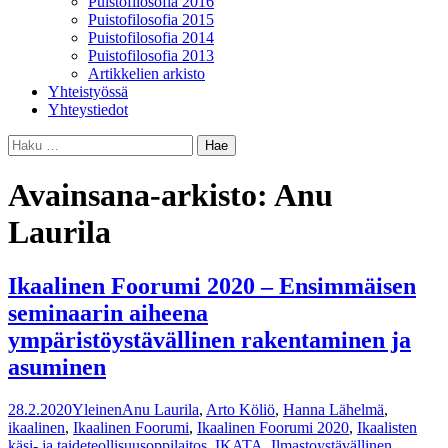
Puistofilosofia 2016
Puistofilosofia 2015
Puistofilosofia 2014
Puistofilosofia 2013
Artikkelien arkisto
Yhteistyössä
Yhteystiedot
Haku:
Avainsana-arkisto: Anu
Laurila
Ikaalinen Foorumi 2020 – Ensimmäisen
seminaarin aiheena
ympäristöystävällinen rakentaminen ja
asuminen
28.2.2020
Yleinen
Anu Laurila
,
Arto Köliö
,
Hanna Lähelmä
,
ikaalinen
,
Ikaalinen Foorumi
,
Ikaalinen Foorumi 2020
,
Ikaalisten
käsi- ja taideteollisuusoppilaitos
,
IKATA
,
Ilmastoystävällinen