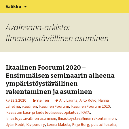
XV Puistofilosofia-viikko Ikaalisissa
Siirry
Haku:
Puistofilosofia
Valikko
sisältöön
15.-19.7.2025
Avainsana-arkisto:
Ilmastoystävällinen asuminen
Ikaalinen Foorumi 2020 –
Ensimmäisen seminaarin aiheena
ympäristöystävällinen
rakentaminen ja asuminen
28.2.2020
Yleinen
Anu Laurila
,
Arto Köliö
,
Hanna
Lähelmä
,
ikaalinen
,
Ikaalinen Foorumi
,
Ikaalinen Foorumi 2020
,
Ikaalisten käsi- ja taideteollisuusoppilaitos
,
IKATA
,
Ilmastoystävällinen asuminen
,
Ilmastoystävällinen rakentaminen
,
Jyllin Kodit
,
Kivipuro ry
,
Leena Mäkelä
,
Pirjo Berg
,
puistofilosofia
,