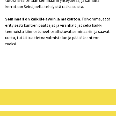
tuloksia esitellään seminaarin yhteydessä, ja samalla
kerrotaan Seinäjoella tehdyistä ratkaisuista.
Seminaari on kaikille avoin ja maksuton
. Toivomme, että
erityisesti kuntien päättäjät ja viranhaltijat sekä kaikki
teemoista kiinnostuneet osallistuvat seminaariin ja saavat
uutta, tutkittua tietoa valmistelun ja päätöksenteon
tueksi.