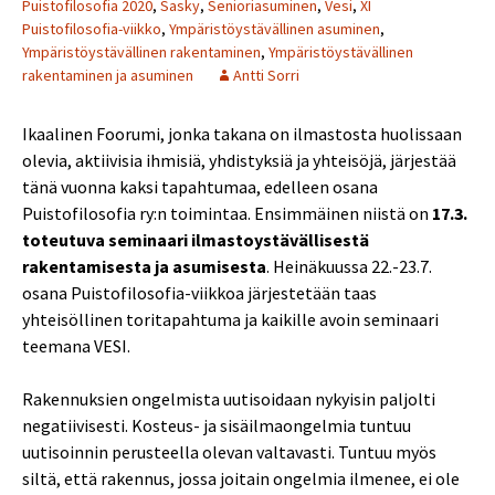
Puistofilosofia 2020
,
Sasky
,
Senioriasuminen
,
Vesi
,
XI
Puistofilosofia-viikko
,
Ympäristöystävällinen asuminen
,
Ympäristöystävällinen rakentaminen
,
Ympäristöystävällinen
rakentaminen ja asuminen
Antti Sorri
Ikaalinen Foorumi, jonka takana on ilmastosta huolissaan
olevia, aktiivisia ihmisiä, yhdistyksiä ja yhteisöjä, järjestää
tänä vuonna kaksi tapahtumaa, edelleen osana
Puistofilosofia ry:n toimintaa. Ensimmäinen niistä on
17.3.
toteutuva seminaari ilmastoystävällisestä
rakentamisesta ja asumisesta
. Heinäkuussa 22.-23.7.
osana Puistofilosofia-viikkoa järjestetään taas
yhteisöllinen toritapahtuma ja kaikille avoin seminaari
teemana VESI.
Rakennuksien ongelmista uutisoidaan nykyisin paljolti
negatiivisesti. Kosteus- ja sisäilmaongelmia tuntuu
uutisoinnin perusteella olevan valtavasti. Tuntuu myös
siltä, että rakennus, jossa joitain ongelmia ilmenee, ei ole