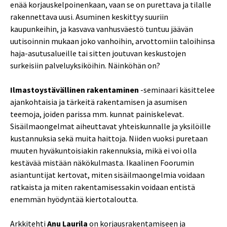
enää korjauskelpoinenkaan, vaan se on purettava ja tilalle
rakennettava uusi. Asuminen keskittyy suuriin
kaupunkeihin, ja kasvava vanhusväestö tuntuu jäävän
uutisoinnin mukaan joko vanhoihin, arvottomiin taloihinsa
haja-asutusalueille tai sitten joutuvan keskustojen
surkeisiin palveluyksiköihin. Näinköhän on?
Ilmastoystävällinen rakentaminen
-seminaari käsittelee
ajankohtaisia ja tärkeitä rakentamisen ja asumisen
teemoja, joiden parissa mm. kunnat painiskelevat.
Sisäilmaongelmat aiheuttavat yhteiskunnalle ja yksilöille
kustannuksia sekä muita haittoja. Niiden vuoksi puretaan
muuten hyväkuntoisiakin rakennuksia, mikä ei voi olla
kestävää mistään näkökulmasta. Ikaalinen Foorumin
asiantuntijat kertovat, miten sisäilmaongelmia voidaan
ratkaista ja miten rakentamisessakin voidaan entistä
enemmän hyödyntää kiertotaloutta.
Arkkitehti
Anu Laurila
on korjausrakentamiseen ja