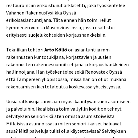
restaurointiin erikoistunut arkkitehti, joka työskentelee
Vahanen Rakennusfysiikka Oy:ssä
erikoisasiantuntijana. Tätä ennen hän toimi reilut
kymmenen vuotta Museovirastossa, jossa osallistui
erityisesti suojelukohteiden korjaushankkeisiin.
Tekniikan tohtori
Arto Köliö
on asiantuntija mm.
rakennusten kuntotukijana, korjattavien ja uusien
rakennusten rakennesuunnittelijana ja korjaushankkeiden
hallinnoijana. Hän työskentelee sekä Renovatek Oy:ssä
että Tampereen yliopistossa, missä hän on ollut mukana
rakentamisen kiertotaloutta koskevassa yhteistyössä.
Uusia ratkaisuja tarvitaan myös ikääntyvän väen asumiseen
ja palveluihin. Ikaalisissa toimiva Jyllin kodit on tehnyt
selvityksen seniori-ikäisten omista asumistoiveista.
Millaisissa asunnoissa ja miten seniori-ikäiset haluavat
asua? Mitä palveluja tulisi olla käytettävissä? Selvityksen