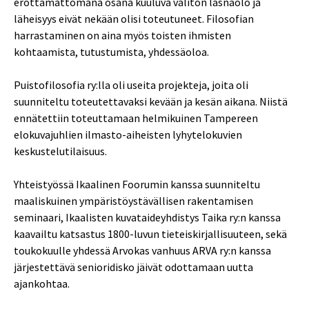
erottamattomana osana kuuluva välitön läsnäolo ja
läheisyys eivät nekään olisi toteutuneet. Filosofian
harrastaminen on aina myös toisten ihmisten
kohtaamista, tutustumista, yhdessäoloa.
Puistofilosofia ry:lla oli useita projekteja, joita oli
suunniteltu toteutettavaksi kevään ja kesän aikana. Niistä
ennätettiin toteuttamaan helmikuinen Tampereen
elokuvajuhlien ilmasto-aiheisten lyhytelokuvien
keskustelutilaisuus.
Yhteistyössä Ikaalinen Foorumin kanssa suunniteltu
maaliskuinen ympäristöystävällisen rakentamisen
seminaari, Ikaalisten kuvataideyhdistys Taika ry:n kanssa
kaavailtu katsastus 1800-luvun tieteiskirjallisuuteen, sekä
toukokuulle yhdessä Arvokas vanhuus ARVA ry:n kanssa
järjestettävä senioridisko jäivät odottamaan uutta
ajankohtaa.