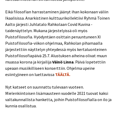
Eikä filosofian harrastaminen jäänyt ihan kokonaan väliin
Ikaalisissa. Anarkistinen kulttuurikollektiivi Ryhmä Toinen
Aalto järjesti Juhlatalo Rahkolaan Covid Kuvina -
taidenäyttelyn. Mukana järjestelyissä oli myös
Puistofilosofia. Hyödyntäen osittain peruuntuneen XI
Puistofilosofia-viikon ohjelmaa, Rahkolan pihamaalla
järjestettiin näyttelyn yhteydessä myös kertaluonteinen
Puistofilosofiapäivä 25.7. Alustuksen aiheina olivat muun
muassa korona ja kirjailija
Väinö Linna
. Päivä lopetettiin
upeaan musiikilliseen konserttiin. Ohjelma upeine
esiintyjineen on luettavissa
TÄÄLTÄ.
Nyt katseet on suunnattu tulevaan vuoteen.
Mielenkiintoisen lisämausteen vuodelle 2021 tuovat kaksi
valtakunnallista hanketta, joihin Puistofilosofialla on ilo ja
kunnia osallistua.