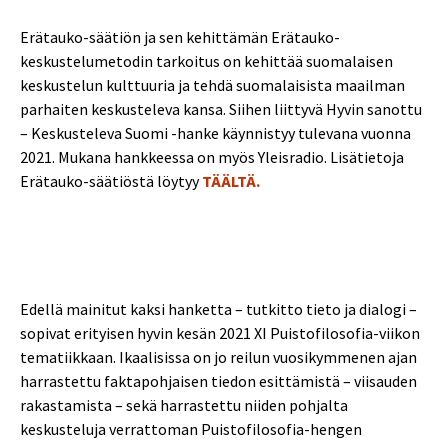
Erätauko-säätiön ja sen kehittämän Erätauko-
keskustelumetodin tarkoitus on kehittää suomalaisen
keskustelun kulttuuria ja tehdä suomalaisista maailman
parhaiten keskusteleva kansa. Siihen liittyvä Hyvin sanottu
– Keskusteleva Suomi -hanke käynnistyy tulevana vuonna
2021. Mukana hankkeessa on myös Yleisradio. Lisätietoja
Erätauko-säätiöstä löytyy
TÄÄLTÄ.
Edellä mainitut kaksi hanketta – tutkitto tieto ja dialogi –
sopivat erityisen hyvin kesän 2021 XI Puistofilosofia-viikon
tematiikkaan. Ikaalisissa on jo reilun vuosikymmenen ajan
harrastettu faktapohjaisen tiedon esittämistä – viisauden
rakastamista – sekä harrastettu niiden pohjalta
keskusteluja verrattoman Puistofilosofia-hengen