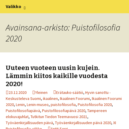
XV Puistofilosofia-viikko Ikaalisissa
Siirry
Haku:
Puistofilosofia
Valikko
sisältöön
15.-19.7.2025
Avainsana-arkisto: Puistofilosofia
2020
Uuteen vuoteen uusin kujein.
Lämmin kiitos kaikille vuodesta
2020!
23.12.2020
Yleinen
Erätauko-säätiö
,
Hyvin sanottu -
Keskusteleva Suomi
,
ikaalinen
,
Ikaalinen Foorumi
,
Ikaalinen Foorumi
2020
,
Lenin
,
Lenin-museo
,
puistofilosofia
,
Puistofilosofia 2020
,
Puistofilosofiapäivä
,
Puistofilosofiapäivä 2020
,
Tampereen
elokuvajuhlat
,
Tutkitun Tiedon Teemavuosi 2021
,
Työväenkirjallisuuden päivä
,
Työväenkirjallisuuden päivä 2020
,
XI
Puistofilosofia-viikko
Antti Sorri