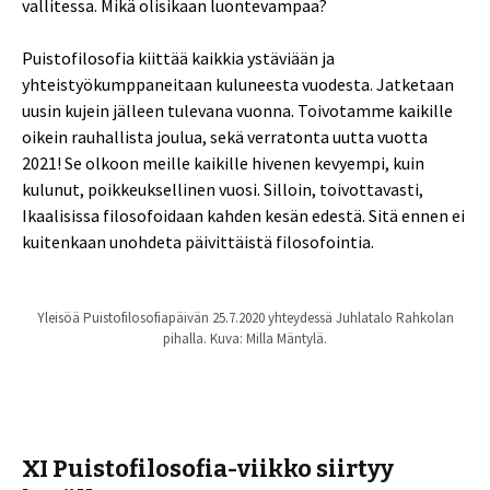
vallitessa. Mikä olisikaan luontevampaa?
Puistofilosofia kiittää kaikkia ystäviään ja
yhteistyökumppaneitaan kuluneesta vuodesta. Jatketaan
uusin kujein jälleen tulevana vuonna. Toivotamme kaikille
oikein rauhallista joulua, sekä verratonta uutta vuotta
2021! Se olkoon meille kaikille hivenen kevyempi, kuin
kulunut, poikkeuksellinen vuosi. Silloin, toivottavasti,
Ikaalisissa filosofoidaan kahden kesän edestä. Sitä ennen ei
kuitenkaan unohdeta päivittäistä filosofointia.
Yleisöä Puistofilosofiapäivän 25.7.2020 yhteydessä Juhlatalo Rahkolan
pihalla. Kuva: Milla Mäntylä.
XI Puistofilosofia-viikko siirtyy