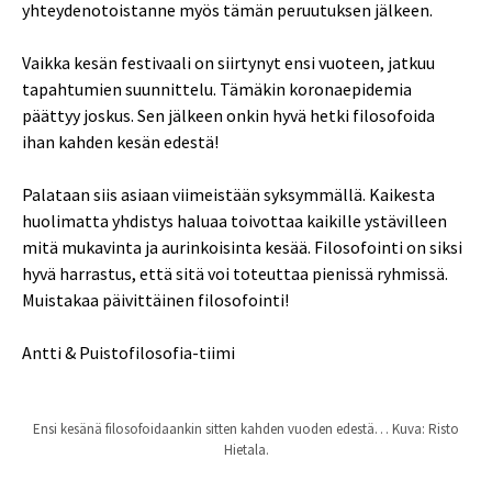
yhteydenotoistanne myös tämän peruutuksen jälkeen.
Vaikka kesän festivaali on siirtynyt ensi vuoteen, jatkuu
tapahtumien suunnittelu. Tämäkin koronaepidemia
päättyy joskus. Sen jälkeen onkin hyvä hetki filosofoida
ihan kahden kesän edestä!
Palataan siis asiaan viimeistään syksymmällä. Kaikesta
huolimatta yhdistys haluaa toivottaa kaikille ystävilleen
mitä mukavinta ja aurinkoisinta kesää. Filosofointi on siksi
hyvä harrastus, että sitä voi toteuttaa pienissä ryhmissä.
Muistakaa päivittäinen filosofointi!
Antti & Puistofilosofia-tiimi
Ensi kesänä filosofoidaankin sitten kahden vuoden edestä… Kuva: Risto
Hietala.