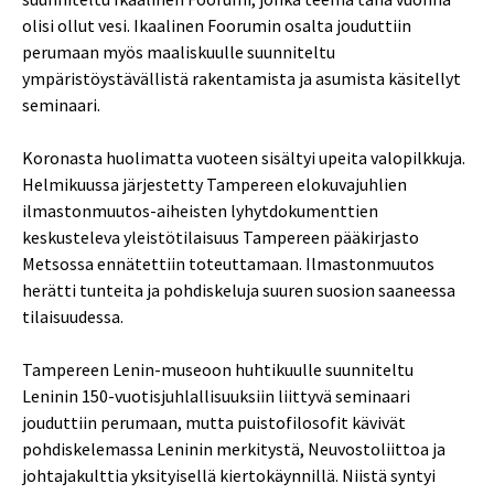
olisi ollut vesi. Ikaalinen Foorumin osalta jouduttiin
perumaan myös maaliskuulle suunniteltu
ympäristöystävällistä rakentamista ja asumista käsitellyt
seminaari.
Koronasta huolimatta vuoteen sisältyi upeita valopilkkuja.
Helmikuussa järjestetty Tampereen elokuvajuhlien
ilmastonmuutos-aiheisten lyhytdokumenttien
keskusteleva yleistötilaisuus Tampereen pääkirjasto
Metsossa ennätettiin toteuttamaan. Ilmastonmuutos
herätti tunteita ja pohdiskeluja suuren suosion saaneessa
tilaisuudessa.
Tampereen Lenin-museoon huhtikuulle suunniteltu
Leninin 150-vuotisjuhlallisuuksiin liittyvä seminaari
jouduttiin perumaan, mutta puistofilosofit kävivät
pohdiskelemassa Leninin merkitystä, Neuvostoliittoa ja
johtajakulttia yksityisellä kiertokäynnillä. Niistä syntyi