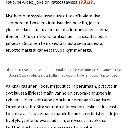
Youtube-video, joka on katsottavissa
TÄÄLTÄ.
Myöhemmin syyskuussa puistofilosofit vierailivat
Tampereen Työväenkirjallisuuden päivillä, jossa
yleisökeskustelujen aiheena oli kirjamessujen teema,
iloinen 20-luku. Yhtymäkohtia haettiin sisällissodan
jälkeisen Suomen henkisestä tilasta sekä uudesta,
levottomasti alkaneesta vuosikymmenestä.
Ikaalinen Foorumin seminaari Omalla tuvalla syyskuussa. Kansanedustaja
Jouni Ovaska alustaa otsikolla Tilat kasvun tukena. Kuva: Puistofilosofi
Vaikka Ikaalinen Foorumi jouduttiin perumaan, pystyttiin
syyskuussa järjestämään vanhojen arvorakennusten ja
tyhjien tilojen kohtaloa pohtinut seminaari Ikaalisten
Omalla tuvalla. Sitä seurannut kansalaiskeskustelu avasi
toivottavasti näkemään mahdollisuuksia erilaisten tilojen
hyötykäytölle tulevaisuudessa, erityisesti arvokkaan
kulttuurihistorian siirtämisessä jälkipolville.