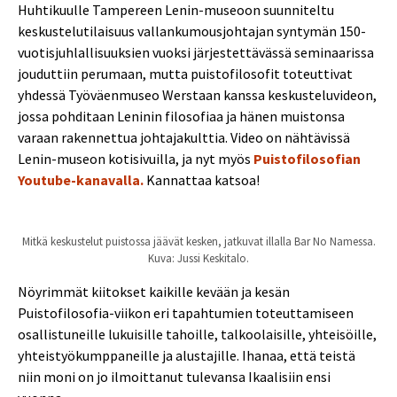
Huhtikuulle Tampereen Lenin-museoon suunniteltu
keskustelutilaisuus vallankumousjohtajan syntymän 150-
vuotisjuhlallisuuksien vuoksi järjestettävässä seminaarissa
jouduttiin perumaan, mutta puistofilosofit toteuttivat
yhdessä Työväenmuseo Werstaan kanssa keskusteluvideon,
jossa pohditaan Leninin filosofiaa ja hänen muistonsa
varaan rakennettua johtajakulttia. Video on nähtävissä
Lenin-museon kotisivuilla, ja nyt myös
Puistofilosofian
Youtube-kanavalla.
Kannattaa katsoa!
Mitkä keskustelut puistossa jäävät kesken, jatkuvat illalla Bar No Namessa.
Kuva: Jussi Keskitalo.
Nöyrimmät kiitokset kaikille kevään ja kesän
Puistofilosofia-viikon eri tapahtumien toteuttamiseen
osallistuneille lukuisille tahoille, talkoolaisille, yhteisöille,
yhteistyökumppaneille ja alustajille. Ihanaa, että teistä
niin moni on jo ilmoittanut tulevansa Ikaalisiin ensi