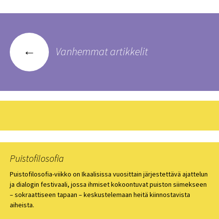
←
Vanhemmat artikkelit
Artikkelien
selaus
Puistofilosofia
Puistofilosofia-viikko on Ikaalisissa vuosittain järjestettävä ajattelun
ja dialogin festivaali, jossa ihmiset kokoontuvat puiston siimekseen
– sokraattiseen tapaan – keskustelemaan heitä kiinnostavista
aiheista.