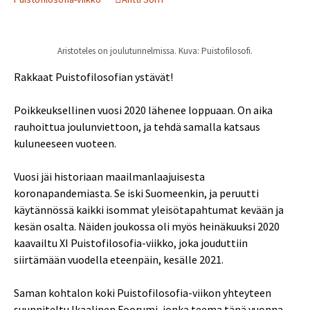
Aristoteles on joulutunnelmissa. Kuva: Puistofilosofi.
Rakkaat Puistofilosofian ystävät!
Poikkeuksellinen vuosi 2020 lähenee loppuaan. On aika
rauhoittua joulunviettoon, ja tehdä samalla katsaus
kuluneeseen vuoteen.
Vuosi jäi historiaan maailmanlaajuisesta
koronapandemiasta. Se iski Suomeenkin, ja peruutti
käytännössä kaikki isommat yleisötapahtumat kevään ja
kesän osalta. Näiden joukossa oli myös heinäkuuksi 2020
kaavailtu XI Puistofilosofia-viikko, joka jouduttiin
siirtämään vuodella eteenpäin, kesälle 2021.
Saman kohtalon koki Puistofilosofia-viikon yhteyteen
suunniteltu Ikaalinen Foorumi, jonka teema tänä vuonna