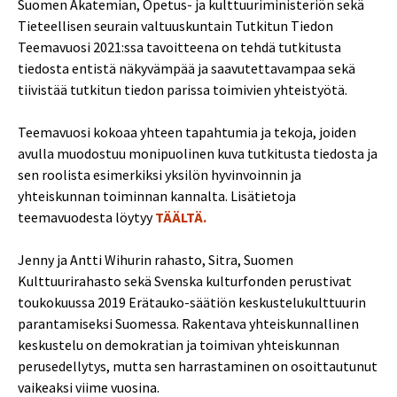
Suomen Akatemian, Opetus- ja kulttuuriministeriön sekä
Tieteellisen seurain valtuuskuntain Tutkitun Tiedon
Teemavuosi 2021:ssa tavoitteena on tehdä tutkitusta
tiedosta entistä näkyvämpää ja saavutettavampaa sekä
tiivistää tutkitun tiedon parissa toimivien yhteistyötä.
Teemavuosi kokoaa yhteen tapahtumia ja tekoja, joiden
avulla muodostuu monipuolinen kuva tutkitusta tiedosta ja
sen roolista esimerkiksi yksilön hyvinvoinnin ja
yhteiskunnan toiminnan kannalta. Lisätietoja
teemavuodesta löytyy
TÄÄLTÄ.
Jenny ja Antti Wihurin rahasto, Sitra, Suomen
Kulttuurirahasto sekä Svenska kulturfonden perustivat
toukokuussa 2019 Erätauko-säätiön keskustelukulttuurin
parantamiseksi Suomessa. Rakentava yhteiskunnallinen
keskustelu on demokratian ja toimivan yhteiskunnan
perusedellytys, mutta sen harrastaminen on osoittautunut
vaikeaksi viime vuosina.