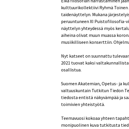
Eikä filosofian harrastaminen jään
kulttuurikollektiivi Ryhmä Toinen 
taidenäyttelyn. Mukana järjestelyi
peruuntuneen XI Puistofilosofia-v
näyttelyn yhteydessä myös kertalu
aiheina olivat muun muassa korona 
musiikilliseen konserttiin. Ohjelm
Nyt katseet on suunnattu tulevaan
2021 tuovat kaksi valtakunnallista 
osallistua.
Suomen Akatemian, Opetus- ja kult
valtuuskuntain Tutkitun Tiedon Te
tiedosta entistä näkyvämpää ja sa
toimivien yhteistyötä.
Teemavuosi kokoaa yhteen tapahtu
monipuolinen kuva tutkitusta tiedo