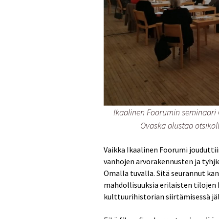
Ikaalinen Foorumin seminaari 
Ovaska alustaa otsikoll
Vaikka Ikaalinen Foorumi joudutti
vanhojen arvorakennusten ja tyhji
Omalla tuvalla. Sitä seurannut ka
mahdollisuuksia erilaisten tilojen
kulttuurihistorian siirtämisessä jäl