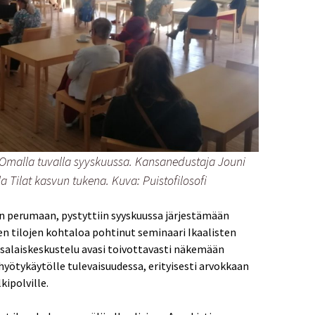
Omalla tuvalla syyskuussa. Kansanedustaja Jouni
a Tilat kasvun tukena. Kuva: Puistofilosofi
in perumaan, pystyttiin syyskuussa järjestämään
en tilojen kohtaloa pohtinut seminaari Ikaalisten
nsalaiskeskustelu avasi toivottavasti näkemään
 hyötykäytölle tulevaisuudessa, erityisesti arvokkaan
kipolville.