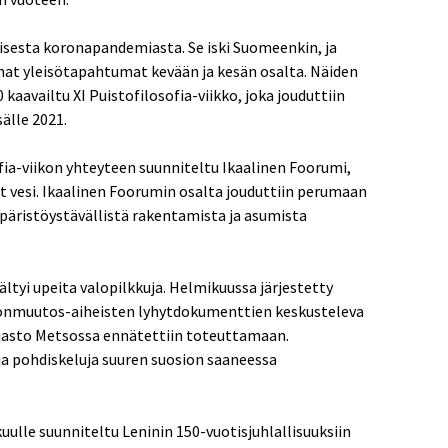
uisesta koronapandemiasta. Se iski Suomeenkin, ja
mat yleisötapahtumat kevään ja kesän osalta. Näiden
kaavailtu XI Puistofilosofia-viikko, joka jouduttiin
älle 2021.
ia-viikon yhteyteen suunniteltu Ikaalinen Foorumi,
t vesi. Ikaalinen Foorumin osalta jouduttiin perumaan
äristöystävällistä rakentamista ja asumista
tyi upeita valopilkkuja. Helmikuussa järjestetty
onmuutos-aiheisten lyhytdokumenttien keskusteleva
rjasto Metsossa ennätettiin toteuttamaan.
a pohdiskeluja suuren suosion saaneessa
lle suunniteltu Leninin 150-vuotisjuhlallisuuksiin