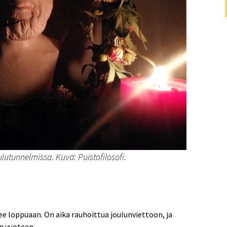
ulutunnelmissa. Kuva: Puistofilosofi.
e loppuaan. On aika rauhoittua joulunviettoon, ja
n vuoteen.