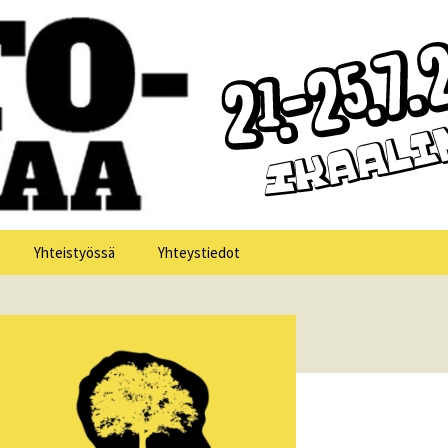
Haku:
Yhteistyössä
Yhteystiedot
losofia 2025
losofia 2024
losofia 2023
losofia 2022