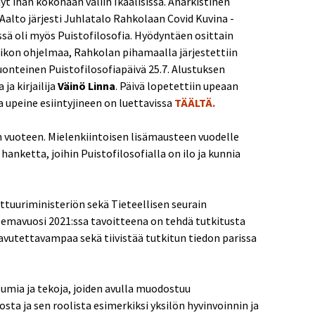
yt ihan kokonaan väliin Ikaalisissa. Anarkistinen
Aalto järjesti Juhlatalo Rahkolaan Covid Kuvina -
ssä oli myös Puistofilosofia. Hyödyntäen osittain
iikon ohjelmaa, Rahkolan pihamaalla järjestettiin
onteinen Puistofilosofiapäivä 25.7. Alustuksen
ja kirjailija
Väinö Linna
. Päivä lopetettiin upeaan
a upeine esiintyjineen on luettavissa
TÄÄLTÄ.
 vuoteen. Mielenkiintoisen lisämausteen vuodelle
hanketta, joihin Puistofilosofialla on ilo ja kunnia
tuuriministeriön sekä Tieteellisen seurain
emavuosi 2021:ssa tavoitteena on tehdä tutkitusta
avutettavampaa sekä tiivistää tutkitun tiedon parissa
mia ja tekoja, joiden avulla muodostuu
sta ja sen roolista esimerkiksi yksilön hyvinvoinnin ja