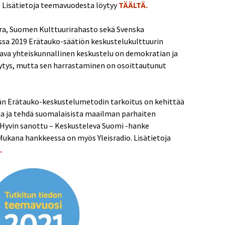
 Lisätietoja teemavuodesta löytyy
TÄÄLTÄ.
itra, Suomen Kulttuurirahasto sekä Svenska
ssa 2019 Erätauko-säätiön keskustelukulttuurin
va yhteiskunnallinen keskustelu on demokratian ja
ytys, mutta sen harrastaminen on osoittautunut
än Erätauko-keskustelumetodin tarkoitus on kehittää
ia ja tehdä suomalaisista maailman parhaiten
ä Hyvin sanottu – Keskusteleva Suomi -hanke
Mukana hankkeessa on myös Yleisradio. Lisätietoja
.