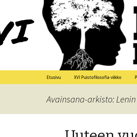
XV Puistofilosofia-viikko Ikaalis
Puistofilo
Siirry
Etusivu
XVI Puistofilosofia-viikko
P
sisältöön
Yleistä
Avainsana-arkisto: Lenin
Tiistai 21.7.
Keskiviikko 22.7.
Uuteen vu
Torstai 23.7.