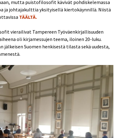
umaan, mutta puistofilosofit kävivät pohdiskelemassa
 ja johtajakulttia yksityisellä kiertokäynnillä. Niistä
ottavissa
TÄÄLTÄ.
fit vierailivat Tampereen Työväenkirjallisuuden
 aiheena oli kirjamessujen teema, iloinen 20-luku.
an jälkeisen Suomen henkisestä tilasta sekä uudesta,
mmenestä.