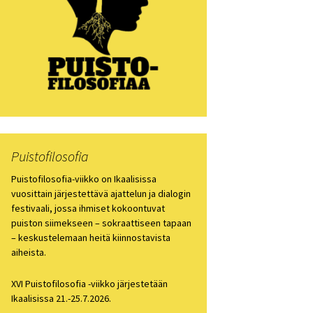
losofia 2021
losofiapäivä 2020
losofia 2019
losofia 2018
losofia 2017
Puistofilosofia
losofia 2016
Puistofilosofia-viikko on Ikaalisissa
vuosittain järjestettävä ajattelun ja dialogin
festivaali, jossa ihmiset kokoontuvat
losofia 2015
puiston siimekseen – sokraattiseen tapaan
– keskustelemaan heitä kiinnostavista
losofia 2014
aiheista.
losofia 2013
XVI Puistofilosofia -viikko järjestetään
Ikaalisissa 21.-25.7.2026.
ien arkisto