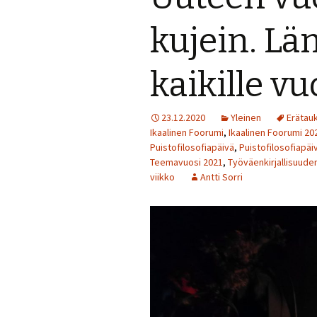
Perjantai 24.7.
kujein. Lä
Lauantai 25.7.
kaikille v
Muuta ohjelmaa
23.12.2020
Yleinen
Erätau
Ikaalinen Foorumi
,
Ikaalinen Foorumi 20
Puistofilosofiapäivä
,
Puistofilosofiapäi
Teemavuosi 2021
,
Työväenkirjallisuude
viikko
Antti Sorri