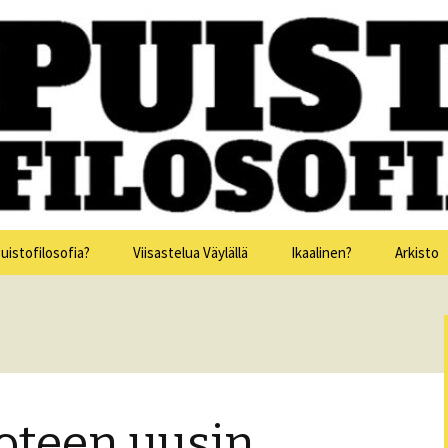
issa 15.-19.7.2025
sofia
uistofilosofia?
Viisastelua Väylällä
Ikaalinen?
Arkisto
Puistofi
Puistofi
Puistofi
oteen uusin
Puistofi