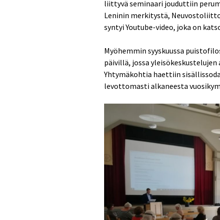
liittyvä seminaari jouduttiin per
Leninin merkitystä, Neuvostoliittoa
syntyi Youtube-video, joka on kats
Myöhemmin syyskuussa puistofiloso
päivillä, jossa yleisökeskustelujen
Yhtymäkohtia haettiin sisällissod
levottomasti alkaneesta vuosiky