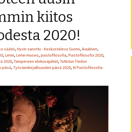
Puistofi
mmin kiitos
Puistofi
uodesta 2020!
Puistofi
Puistofi
ko-säätiö
,
Hyvin sanottu - Keskusteleva Suomi
,
ikaalinen
,
20
,
Lenin
,
Lenin-museo
,
puistofilosofia
,
Puistofilosofia 2020
,
vä 2020
,
Tampereen elokuvajuhlat
,
Tutkitun Tiedon
Puistofi
n päivä
,
Työväenkirjallisuuden päivä 2020
,
XI Puistofilosofia-
Puistofi
Puistofi
Puistofi
Puistofi
Artikkel