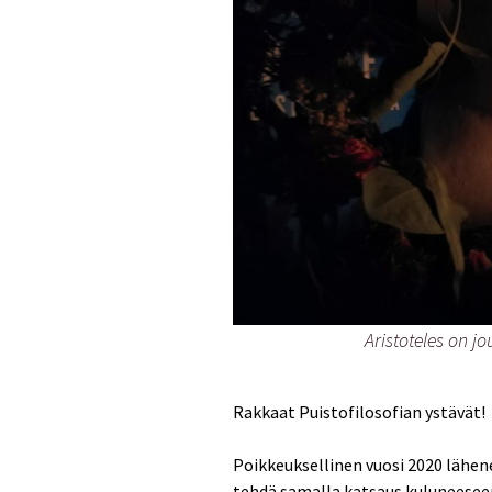
Aristoteles on jo
Rakkaat Puistofilosofian ystävät!
Poikkeuksellinen vuosi 2020 lähene
tehdä samalla katsaus kuluneesee