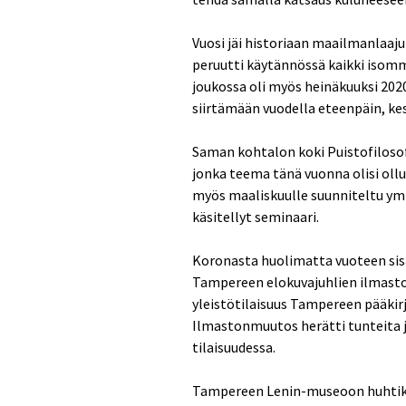
Vuosi jäi historiaan maailmanlaaj
peruutti käytännössä kaikki isom
joukossa oli myös heinäkuuksi 2020 
siirtämään vuodella eteenpäin, kes
Saman kohtalon koki Puistofilosof
jonka teema tänä vuonna olisi ollu
myös maaliskuulle suunniteltu ymp
käsitellyt seminaari.
Koronasta huolimatta vuoteen sisäl
Tampereen elokuvajuhlien ilmast
yleistötilaisuus Tampereen pääki
Ilmastonmuutos herätti tunteita j
tilaisuudessa.
Tampereen Lenin-museoon huhtikuu