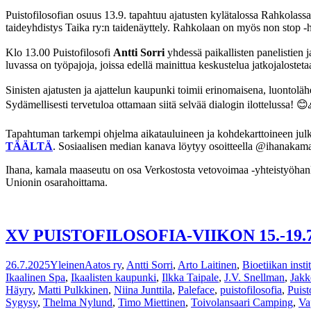
Puistofilosofian osuus 13.9. tapahtuu ajatusten kylätalossa Rahkolass
taideyhdistys Taika ry:n taidenäyttely. Rahkolaan on myös non stop -
Klo 13.00 Puistofilosofi
Antti Sorri
yhdessä paikallisten panelistien 
luvassa on työpajoja, joissa edellä mainittua keskustelua jatkojalost
Sinisten ajatusten ja ajattelun kaupunki toimii erinomaisena, luontoläh
Sydämellisesti tervetuloa ottamaan siitä selvää dialogin ilottelussa! 
Tapahtuman tarkempi ohjelma aikatauluineen ja kohdekarttoineen julk
TÄÄLTÄ
. Sosiaalisen median kanava löytyy osoitteella @ihanakam
Ihana, kamala maaseutu on osa Verkostosta vetovoimaa -yhteistyöhan
Unionin osarahoittama.
XV PUISTOFILOSOFIA-VIIKON 15.-19.
26.7.2025
Yleinen
Aatos ry
,
Antti Sorri
,
Arto Laitinen
,
Bioetiikan instit
Ikaalinen Spa
,
Ikaalisten kaupunki
,
Ilkka Taipale
,
J.V. Snellman
,
Jakk
Häyry
,
Matti Pulkkinen
,
Niina Junttila
,
Paleface
,
puistofilosofia
,
Puist
Sygysy
,
Thelma Nylund
,
Timo Miettinen
,
Toivolansaari Camping
,
Va