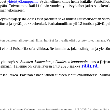
uudet
yhteistyökumppan
it
. Sydämellinen kiitos heille kaikille. Puistofi
löspäin. Toivotamme kaikki tämän vuoden yhteistyötahot jatkossa tekem
uman tekemiseen.
opiskelijajärjestö
Aatos ry:n
jäsenistä sekä muista Puistofilosofian ystä
oitusta ja syvää joukkuehenkeä. Parhaimmillaan yli 12-tuntisia päiviä pa
kon verraton talkooryhmä. Ilman heitä ei festivaalia olisi pystytty toteuttamaan. Va
 olisi Puistofilosofia-viikkoa. Se tunnelma, joka esiintyjien ja yleisön v
i yhteistyössä
Suomen Akatemian
ja
Ikaalisten kaupungin
kanssa järjest
unnelmaan. Tallenne on katseltavissa 14.8.2025 saakka
TÄÄLTÄ.
esän jatkoa. Palataan asiaan jatkon suhteen lähitulevaisuudessa. Muistak
steluja Ikaalisten Keskuspuistossa keskiviikkoaamuna 16.7.2025. Valokuva: Niko 