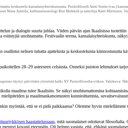
mattu keskustelu kansalaisyhteiskunnasta. Puistofilosofi Antti Sorrin (vas.) kanss
ri Niina Junttila, kulttuurisosiologi Riie Heikkilä ja taiteilija Karri Miettinen. 
ttelun ja dialogin suurta juhlaa. Viiden päivän ajan Ikaalisissa tuotetti
uita esiintyjiä unohtamatta. Festivaalin teema, kansalaisyhteiskunta, näk
 osallistui nelisen tuhatta ajattelusta ja keskusteluista kiinnostunutta 
koitellen 28–29 asteeseen celsiusta. Onneksi puiston lehmukset tarjosiva
uspuisto täyttyi päivittäin yleisöstä halki XV Puistofilosofia-viikon. Valokuva: Nik
viikolla maailma tulee Ikaalisiin. Se näkyi unohtumattomina kohtaamisin
mielipiteiden ja maailmankatsomusten kunnioittamista, suvaitsevaisuutta
inkin myöntää, että se ei pidä paikkaansa? Olemme hyvin mielellämme tut
ttuuriykkösen haastattelussaan
, mitä suomalaiset odottavat filosofialta
mennyt kovasti eteenpäin. Oli helppo vastata, että, ehkäpä suomalaiset p