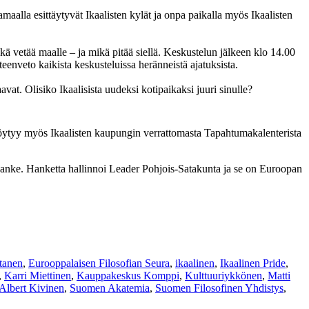
aalla esittäytyvät Ikaalisten kylät ja onpa paikalla myös Ikaalisten
ä vetää maalle – ja mikä pitää siellä. Keskustelun jälkeen klo 14.00
enveto kaikista keskusteluissa heränneistä ajatuksista.
vat. Olisiko Ikaalisista uudeksi kotipaikaksi juuri sinulle?
öytyy myös Ikaalisten kaupungin verrattomasta Tapahtumakalenterista
anke. Hanketta hallinnoi Leader Pohjois-Satakunta ja se on Euroopan
tanen
,
Eurooppalaisen Filosofian Seura
,
ikaalinen
,
Ikaalinen Pride
,
,
Karri Miettinen
,
Kauppakeskus Komppi
,
Kulttuuriykkönen
,
Matti
 Albert Kivinen
,
Suomen Akatemia
,
Suomen Filosofinen Yhdistys
,