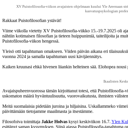
XV Puistofilosofia-viikon avajaisten ohjelmaan kuului Yle Areenaan strii
kasvatuspsykologian professo
Rakkaat Puistofilosofian ystävät!
Viime viikolla vietetty XV Puistofilosofia-viikko 15.-19.7.2025 oli aja
nähtiin kotimaisen filosofian ja tieteen huippunimiä, taiteilijoita ja m
Puistofilosofia-viikon hengessä.
Yleisö otti tapahtuman omakseen. Viiden päivän aikana eri tilaisuuksiin
vuonna 2024 ja samalla tapahtuman uusi kävijäennätys.
Kaiken kruunasi ehkä hivenen liiankin helteinen sää. Elohopea nousi pai
Ikaalisten Kesk
Avajaispuheenvuorossa tämän kirjoittanut totesi, että Puistofilosofia-
uskomaton määrä hyväntuulisuutta, vuorovaikutusta, ihmisten välisten 
Meitä suomalaisia pidetään juroina ja hiljaisina. Uskallammeko viime
päivittämään tietojamme maailmasta ja itsestämme.
Filosofoiva toimittaja
Jakke Holvas
kysyi keskiviikon 16.7.
Ylen Kul
esittänyt saman kysymyksen. Siinä ajassa Puistofilosofia-tapahtuma on 