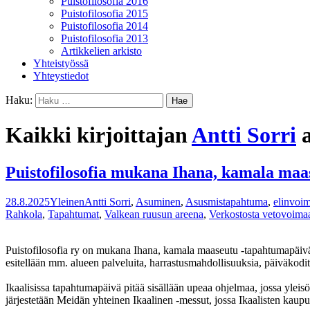
Puistofilosofia 2016
Puistofilosofia 2015
Puistofilosofia 2014
Puistofilosofia 2013
Artikkelien arkisto
Yhteistyössä
Yhteystiedot
Haku:
Kaikki kirjoittajan
Antti Sorri
a
Puistofilosofia mukana Ihana, kamala maa
28.8.2025
Yleinen
Antti Sorri
,
Asuminen
,
Asusmistapahtuma
,
elinvoi
Rahkola
,
Tapahtumat
,
Valkean ruusun areena
,
Verkostosta vetovoima
Puistofilosofia ry on mukana Ihana, kamala maaseutu -tapahtumapäivä
esitellään mm. alueen palveluita, harrastusmahdollisuuksia, päiväkodit
Ikaalisissa tapahtumapäivä pitää sisällään upeaa ohjelmaa, jossa ylei
järjestetään Meidän yhteinen Ikaalinen -messut, jossa Ikaalisten kaupunk