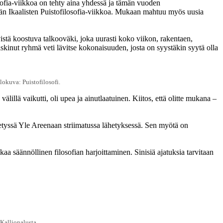
losofia-viikkoa on tehty aina yhdessä ja tämän vuoden
ään Ikaalisten Puistofilosofia-viikkoa. Mukaan mahtuu myös uusia
vistä koostuva talkooväki, joka uurasti koko viikon, rakentaen,
iskinut ryhmä veti lävitse kokonaisuuden, josta on syystäkin syytä olla
lokuva: Puistofilosofi.
älillä vaikutti, oli upea ja ainutlaatuinen. Kiitos, että olitte mukana –
etyssä Yle Areenaan striimatussa lähetyksessä. Sen myötä on
aa säännöllinen filosofian harjoittaminen. Sinisiä ajatuksia tarvitaan
Kallionalusta.