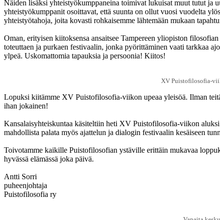
Näiden lisäksi yhteistyökumppaneina toimivat lukuisat muut tutut ja 
yhteistyökumppanit osoittavat, että suunta on ollut vuosi vuodelta y
yhteistyötahoja, joita kovasti rohkaisemme lähtemään mukaan tapaht
Oman, erityisen kiitoksensa ansaitsee Tampereen yliopiston filosofian 
toteuttaen ja purkaen festivaalin, jonka pyörittäminen vaati tarkkaa aj
ylpeä. Uskomattomia tapauksia ja persoonia! Kiitos!
XV Puistofilosofia-vii
Lopuksi kiitämme XV Puistofilosofia-viikon upeaa yleisöä. Ilman teitä ei
ihan jokainen!
Kansalaisyhteiskuntaa käsiteltiin heti XV Puistofilosofia-viikon aluks
mahdollista palata myös ajattelun ja dialogin festivaalin kesäiseen t
Toivotamme kaikille Puistofilosofian ystäville erittäin mukavaa loppuk
hyvässä elämässä joka päivä.
Antti Sorri
puheenjohtaja
Puistofilosofia ry
Vapaita kesku