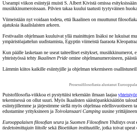
Useampi viikon esiintyjä muisti S. Albert Kivistä omissa esityksissään
musiikkinumeroissaan. Pilvien takaa kuului taatusti tyytyväinen huoka
Viimeistään nyt voidaan todeta, että Ikaalinen on muuttunut filosofiak
ajatuksia ikaalislaisten arkeen.
Festivaalin ohjelmaan kuuluivat yllä mainittujen lisäksi ne lukuisat m
ympäristöajattelun uudistamista, Egyptin viimeistä faaraota Kleopatraa 
Kun päälle lasketaan ne useat taiteelliset esitykset, musiikkinumerot, e
yhteistyössä tehty
Ikaalinen Pride
omine ohjelmanumeroineen, päästää
Lämmin kiitos kaikille esiintyjille ja ohjelman tekemiseen osallistunei
Prosessifilosofiasta alustanut Eurooppala
Puistofilosofia-viikkoa ei pystyttäisi tekemään ilmaan laajaa
yhteistyö
tekemisessä on ollut suuri. Myös Ikaalisten säästöpankkisäätiön taloud
esiintyjillemme ja järjestimme siellä myös ohjelmaa edellisvuotiseen 
edustamine yrityksineen ja
Toivolansaari Camping
uusine yrittäjineen,
Eurooppalaisen filosofian seura
ja
Suomen Filosofinen Yhdistys
ovat 
tiedetoimittajain liitolle
sekä
Bioetiikan instituutille
, jotka toivat upeat