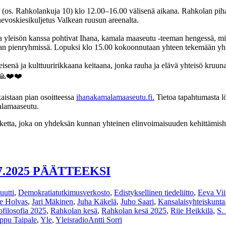
a (os. Rahkolankuja 10) klo 12.00–16.00 välisenä aikana. Rahkolan piham
hevoskiesikuljetus Valkean ruusun areenalta.
ja yleisön kanssa pohtivat Ihana, kamala maaseutu -teeman hengessä, mik
etaan pienryhmissä. Lopuksi klo 15.00 kokoonnutaan yhteen tekemään yhte
eisenä ja kulttuuririkkaana keitaana, jonka rauha ja elävä yhteisö kruunaa
😊🙏❤️❤️
aistaan pian osoitteessa
ihanakamalamaaseutu.fi.
Tietoa tapahtumasta l
alamaaseutu.
ketta, joka on yhdeksän kunnan yhteinen elinvoimaisuuden kehittämish
7.2025 PÄÄTTEEKSI
uutti
,
Demokratiatutkimusverkosto
,
Edistyksellinen tiedeliitto
,
Eeva Vii
e Holvas
,
Jari Mäkinen
,
Juha Käkelä
,
Juho Saari
,
Kansalaisyhteiskunta
ofilosofia 2025
,
Rahkolan kesä
,
Rahkolan kesä 2025
,
Riie Heikkilä
,
S.
ppu Taipale
,
Yle
,
Yleisradio
Antti Sorri