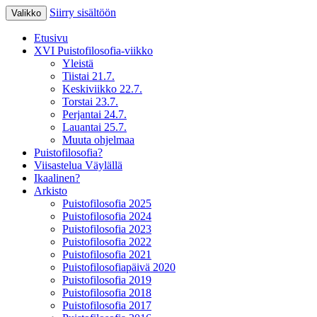
Siirry sisältöön
Valikko
XV Puistofilosofia-viikko Ikaalisissa 15.-19
Puistofilosofia
Etusivu
XVI Puistofilosofia-viikko
Yleistä
Tiistai 21.7.
Keskiviikko 22.7.
Torstai 23.7.
Perjantai 24.7.
Lauantai 25.7.
Muuta ohjelmaa
Puistofilosofia?
Viisastelua Väylällä
Ikaalinen?
Arkisto
Puistofilosofia 2025
Puistofilosofia 2024
Puistofilosofia 2023
Puistofilosofia 2022
Puistofilosofia 2021
Puistofilosofiapäivä 2020
Puistofilosofia 2019
Puistofilosofia 2018
Puistofilosofia 2017