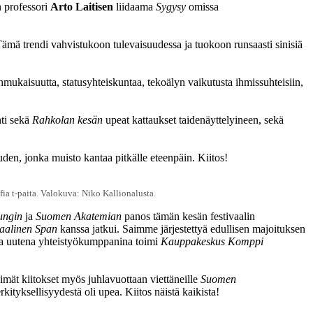
n professori
Arto Laitisen
liidaama
Sygysy
omissa
 Tämä trendi vahvistukoon tulevaisuudessa ja tuokoon runsaasti sinisiä
nmukaisuutta, statusyhteiskuntaa, tekoälyn vaikutusta ihmissuhteisiin,
nti sekä
Rahkolan kesän
upeat kattaukset taidenäyttelyineen, sekä
uden, jonka muisto kantaa pitkälle eteenpäin. Kiitos!
fia t-paita. Valokuva: Niko Kallionalusta.
ungin
ja
Suomen Akatemian
panos tämän kesän festivaalin
kaalinen Span
kanssa jatkui. Saimme järjestettyä edullisen majoituksen
nna uutena yhteistyökumppanina toimi
Kauppakeskus Komppi
mät kiitokset myös juhlavuottaan viettäneille
Suomen
ityksellisyydestä oli upea. Kiitos näistä kaikista!