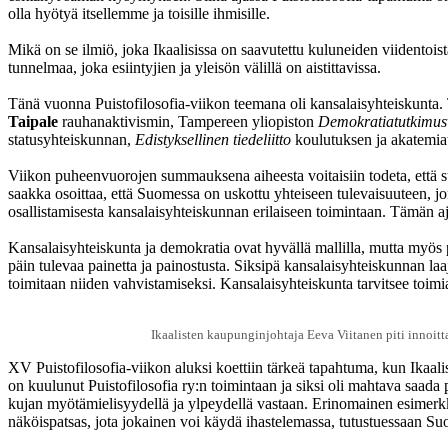
olla hyötyä itsellemme ja toisille ihmisille.
Mikä on se ilmiö, joka Ikaalisissa on saavutettu kuluneiden viidentois
tunnelmaa, joka esiintyjien ja yleisön välillä on aistittavissa.
Tänä vuonna Puistofilosofia-viikon teemana oli kansalaisyhteiskunta. 
Taipale
rauhanaktivismin, Tampereen yliopiston
Demokratiatutkimus
statusyhteiskunnan,
Edistyksellinen tiedeliitto
koulutuksen ja akatemia
Viikon puheenvuorojen summauksena aiheesta voitaisiin todeta, että su
saakka osoittaa, että Suomessa on uskottu yhteiseen tulevaisuuteen, jon
osallistamisesta kansalaisyhteiskunnan erilaiseen toimintaan. Tämän aja
Kansalaisyhteiskunta ja demokratia ovat hyvällä mallilla, mutta myös p
päin tulevaa painetta ja painostusta. Siksipä kansalaisyhteiskunnan l
toimitaan niiden vahvistamiseksi. Kansalaisyhteiskunta tarvitsee toimi
Ikaalisten kaupunginjohtaja Eeva Viitanen piti innoitt
XV Puistofilosofia-viikon aluksi koettiin tärkeä tapahtuma, kun Ikaali
on kuulunut Puistofilosofia ry:n toimintaan ja siksi oli mahtava saad
kujan myötämielisyydellä ja ylpeydellä vastaan. Erinomainen esimerkki 
näköispatsas, jota jokainen voi käydä ihastelemassa, tutustuessaan Su