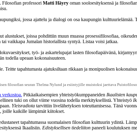
. Filosofian professori
Matti Häyry
oman sooloesityksensä ja filosofia
isu.
aupungiksi, jossa ajattelu ja dialogi on osa kaupungin kulttuurielämää.
uut alustukset, joissa pohdittiin muun muassa prosessifilosofiaa, oikeude
tai vaikkapa Jumalan historiallista syntyä. Listaa voisi jatkaa.
lokuvaesitykset, työ- ja askartelupajat lasten filosofiapäivänä, kirjamyy
n todella upeaan kokonaisuuteen.
lle. Teitte tapahtumasta ajatuksiltaan rikkaan ja monipuolisen kokonaisu
isen filosofian seuran Thelma Nylund ja esiintyjille muistoksi jaettava Puistofiloso
n verkostoa.
Pitkäaikaisempien yhteistyökumppaneiden
Ikaalisten kaup
ellinen tuki on ollut viime vuosina todella merkityksellistä. Yhteistyö
I
tapaan.
Yleisradiota
tarvittiin livelähetyksen toteuttamisessa. Tänä vuo
 joille kaikille lämpimät kiitokset.
edustaneet tapahtumassa suomalaisen filosofian kulttuurin ydintä. Lämpi
 esityksensä Ikaalisiin.
Edistyksellisen tiedeliiton
paneeli koulutuksen merk