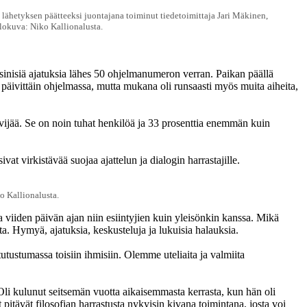
a lähetyksen päätteeksi juontajana toiminut tiedetoimittaja Jari Mäkinen,
Valokuva: Niko Kallionalusta.
in sinisiä ajatuksia lähes 50 ohjelmanumeron verran. Paikan päällä
yi päivittäin ohjelmassa, mutta mukana oli runsaasti myös muita aiheita,
kävijää. Se on noin tuhat henkilöä ja 33 prosenttia enemmän kuin
t virkistävää suojaa ajattelun ja dialogin harrastajille.
o Kallionalusta.
a viiden päivän ajan niin esiintyjien kuin yleisönkin kanssa. Mikä
. Hymyä, ajatuksia, keskusteluja ja lukuisia halauksia.
ustumassa toisiin ihmisiin. Olemme uteliaita ja valmiita
. Oli kulunut seitsemän vuotta aikaisemmasta kerrasta, kun hän oli
itävät filosofian harrastusta nykyisin kivana toimintana, josta voi