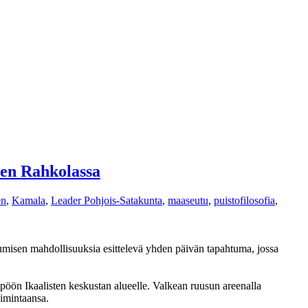
ten Rahkolassa
en
,
Kamala
,
Leader Pohjois-Satakunta
,
maaseutu
,
puistofilosofia
,
umisen mahdollisuuksia esittelevä yhden päivän tapahtuma, jossa
pöön Ikaalisten keskustan alueelle. Valkean ruusun areenalla
oimintaansa.