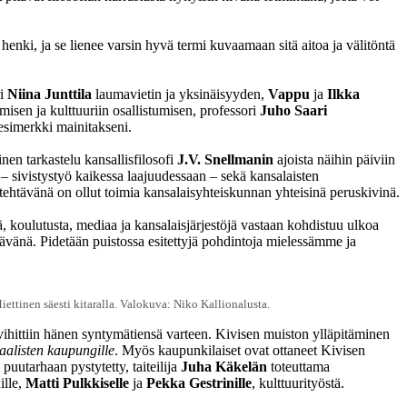
enki, ja se lienee varsin hyvä termi kuvaamaan sitä aitoa ja välitöntä
ri
Niina Junttila
laumavietin ja yksinäisyyden,
Vappu
ja
Ilkka
isen ja kulttuuriin osallistumisen, professori
Juho Saari
simerkki mainitakseni.
en tarkastelu kansallisfilosofi
J.V. Snellmanin
ajoista näihin päiviin
 – sivistystyö kaikessa laajuudessaan – sekä kansalaisten
n tehtävänä on ollut toimia kansalaisyhteiskunnan yhteisinä peruskivinä.
ä, koulutusta, mediaa ja kansalaisjärjestöjä vastaan kohdistuu ulkoa
tävänä. Pidetään puistossa esitettyjä pohdintoja mielessämme ja
ettinen säesti kitaralla. Valokuva: Niko Kallionalusta.
hittiin hänen syntymätiensä varteen. Kivisen muiston ylläpitäminen
aalisten kaupungille
. Myös kaupunkilaiset ovat ottaneet Kivisen
uutarhaan pystytetty, taiteilija
Juha Käkelän
toteuttama
ille,
Matti Pulkkiselle
ja
Pekka Gestrinille
, kulttuurityöstä.