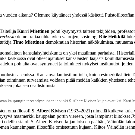
ta vuoden aikana? Olemme käyttäneet yhdessä käsitettä Puistofilosofian h
Taiteilija
Karri Miettinen
pohti kysymystä taiteen tekijöiden, professo
verkosto
demokratiaa uhkaavien vaarojen, sosiologi
Riie Heikkilä
lukem
tutkija
Timo Miettinen
demokratian historian näkökulmista, muutama e
omalainen kansalaisyhteiskunta on yksi maailman parhaista. Historiallin
ka keskiössä ovat olleet ajatukset kansalaisten laajasta kouluttamisesta
ttelun pohjalta ovat syntyneet ja toimineet nykyiset instituutiot, joide
uolustusasemissa. Kansanvallan instituutioita, kuten esimerkiksi tieteit
aajan toiminnan turvaamista voidaan pitää meidän kaikkien yhteisenä teh
akseen jokaisen osallistumista.
avan kaupungin tervehdyspuheen ja vihki S. Albert Kivisen kujan avatuksi. Karri Mi
sten oma filosofi
S. Albert Kivisen
(1933–2021) nimellä kulkeva kuja vi
a pysyvä maamerkki kauppalan portin viereen, josta lämpimät kiitokset
Ik
edellisestä oli S. Albert Kivisen kujan toiseen päähän, Väinölän talon p
omen kauneimpaan filosofille omistettuun kujaan. Kiitos Väinölän isänn