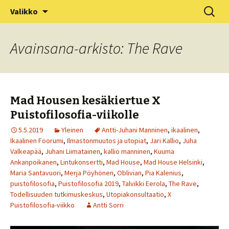
XV Puistofilosofia-viikko Ikaalisissa
Siirry
Haku:
Puistofilosofia
Valikko
sisältöön
15.-19.7.2025
Avainsana-arkisto: The Rave
Mad Housen kesäkiertue X
Puistofilosofia-viikolle
5.5.2019
Yleinen
Antti-Juhani Manninen
,
ikaalinen
,
Ikaalinen Foorumi
,
Ilmastonmuutos ja utopiat
,
Jari Kallio
,
Juha
Valkeapää
,
Juhani Liimatainen
,
kallio manninen
,
Kuuma
Ankanpoikanen
,
Lintukonsertti
,
Mad House
,
Mad House Helsinki
,
Maria Santavuori
,
Merja Pöyhönen
,
Oblivian
,
Pia Kalenius
,
puistofilosofia
,
Puistofilosofia 2019
,
Talvikki Eerola
,
The Rave
,
Todellisuuden tutkimuskeskus
,
Utopiakonsultaatio
,
X
Puistofilosofia-viikko
Antti Sorri