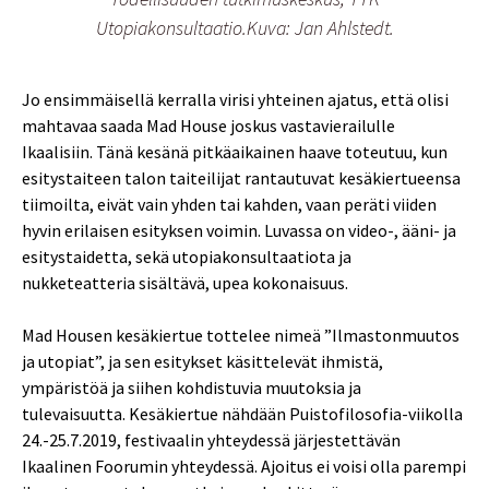
Utopiakonsultaatio.Kuva: Jan Ahlstedt.
Jo ensimmäisellä kerralla virisi yhteinen ajatus, että olisi
mahtavaa saada Mad House joskus vastavierailulle
Ikaalisiin. Tänä kesänä pitkäaikainen haave toteutuu, kun
esitystaiteen talon taiteilijat rantautuvat kesäkiertueensa
tiimoilta, eivät vain yhden tai kahden, vaan peräti viiden
hyvin erilaisen esityksen voimin. Luvassa on video-, ääni- ja
esitystaidetta, sekä utopiakonsultaatiota ja
nukketeatteria sisältävä, upea kokonaisuus.
Mad Housen kesäkiertue tottelee nimeä ”Ilmastonmuutos
ja utopiat”, ja sen esitykset käsittelevät ihmistä,
ympäristöä ja siihen kohdistuvia muutoksia ja
tulevaisuutta. Kesäkiertue nähdään Puistofilosofia-viikolla
24.-25.7.2019, festivaalin yhteydessä järjestettävän
Ikaalinen Foorumin yhteydessä. Ajoitus ei voisi olla parempi