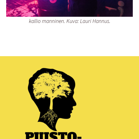
kallio manninen. Kuva: Lauri Hannus.