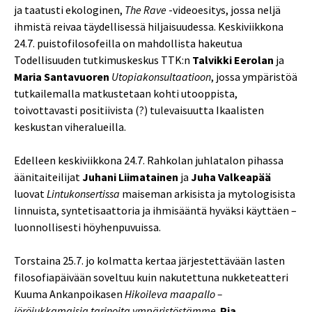
ja taatusti ekologinen,
The Rave
-videoesitys, jossa neljä
ihmistä reivaa täydellisessä hiljaisuudessa. Keskiviikkona
24.7. puistofilosofeilla on mahdollista hakeutua
Todellisuuden tutkimuskeskus TTK:n
Talvikki Eerolan
ja
Maria Santavuoren
Utopiakonsultaatioon
, jossa ympäristöä
tutkailemalla matkustetaan kohti utooppista,
toivottavasti positiivista (?) tulevaisuutta Ikaalisten
keskustan viheralueilla.
Edelleen keskiviikkona 24.7. Rahkolan juhlatalon pihassa
äänitaiteilijat
Juhani Liimatainen
ja
Juha Valkeapää
luovat
Lintukonsertissa
maiseman arkisista ja mytologisista
linnuista, syntetisaattoria ja ihmisääntä hyväksi käyttäen –
luonnollisesti höyhenpuvuissa.
Torstaina 25.7. jo kolmatta kertaa järjestettävään lasten
filosofiapäivään soveltuu kuin nakutettuna nukketeatteri
Kuuma Ankanpoikasen
Hikoileva maapallo –
jöröjukkamaisia tarinoita ympäristöstämme
.
Pia