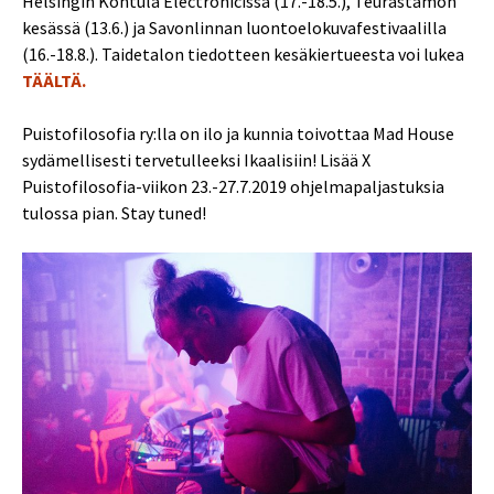
Helsingin Kontula Electronicissa (17.-18.5.), Teurastamon
kesässä (13.6.) ja Savonlinnan luontoelokuvafestivaalilla
(16.-18.8.). Taidetalon tiedotteen kesäkiertueesta voi lukea
TÄÄLTÄ.
Puistofilosofia ry:lla on ilo ja kunnia toivottaa Mad House
sydämellisesti tervetulleeksi Ikaalisiin! Lisää X
Puistofilosofia-viikon 23.-27.7.2019 ohjelmapaljastuksia
tulossa pian. Stay tuned!