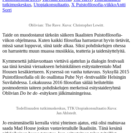
tutkimuskeskus
,
Utopiakonsultaatio
,
X Puistofilosofia-viikko
Antti
Sorri
Oblivian: The Rave. Kuva: Christopher Lewitt.
Taide on muodostanut tärkeän säikeen Ikaalisten Puistofilosofia-
viikon ohjelmassa. Kuten kaikki filosofiaa harrastavat hyvin tietävät,
missä sanat loppuvat, siinä taide alkaa. Siksi pohdiskelujen ohessa
on harrastettu muun muassa musiikkia, teatteria ja taidenäyttelyitä.
Kymmenettä juhlavuottaan viettävä ajattelun ja dialogin festivaali
saa tänä kesänä vieraakseen helsinkiläisen esitystaiteentalo Mad
Housen kesäkiertueen. Kyseessä on vanha tuttavuus. Syksyllä 2015
Puistofilosofialla oli ilo osallistua Puhe Nyt -festivaalille Helsingin
Suvilahdessa. Lokakuussa 2016 filosofian säilää heiluteltiin
postmodernin taiteen pohdiskelujen merkeissä esitystaideryhmä
Oblivian
Do be do
-esityksen jälkimainingeissa.
Todellisuuden tutkimuskeskus, TTK Utopiakonsultaatio.Kuva:
Jan Ahlstedt.
Jo ensimmäisellä kerralla virisi yhteinen ajatus, että olisi mahtavaa
saada Mad House joskus vastavierailulle Ikaalisiin. Tänä kesänä