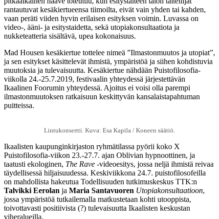
pitkäaikainen haave toteutuu, kun esitystaiteen talon taiteilijat
rantautuvat kesäkiertueensa tiimoilta, eivät vain yhden tai kahden,
vaan peräti viiden hyvin erilaisen esityksen voimin. Luvassa on
video-, ääni- ja esitystaidetta, sekä utopiakonsultaatiota ja
nukketeatteria sisältävä, upea kokonaisuus.
Mad Housen kesäkiertue tottelee nimeä ”Ilmastonmuutos ja utopiat”,
ja sen esitykset käsittelevät ihmistä, ympäristöä ja siihen kohdistuvia
muutoksia ja tulevaisuutta. Kesäkiertue nähdään Puistofilosofia-
viikolla 24.-25.7.2019, festivaalin yhteydessä järjestettävän
Ikaalinen Foorumin yhteydessä. Ajoitus ei voisi olla parempi
ilmastonmuutoksen ratkaisuun keskittyvän kansalaistapahtuman
puitteissa.
Lintukonsertti. Kuva: Esa Kapila / Koneen säätiö.
Ikaalisten kaupunginkirjaston ryhmätilassa pyörii koko X
Puistofilosofia-viikon 23.-27.7. ajan Oblivian hypnoottinen, ja
taatusti ekologinen,
The Rave
-videoesitys, jossa neljä ihmistä reivaa
täydellisessä hiljaisuudessa. Keskiviikkona 24.7. puistofilosofeilla
on mahdollista hakeutua Todellisuuden tutkimuskeskus TTK:n
Talvikki Eerolan
ja
Maria Santavuoren
Utopiakonsultaatioon
,
jossa ympäristöä tutkailemalla matkustetaan kohti utooppista,
toivottavasti positiivista (?) tulevaisuutta Ikaalisten keskustan
viheralueilla.