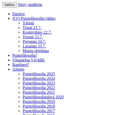
Siirry sisältöön
Valikko
XV Puistofilosofia-viikko Ikaalisissa
Puistofilosofia
Etusivu
15.-19.7.2025
XVI Puistofilosofia-viikko
Yleistä
Tiistai 21.7.
Keskiviikko 22.7.
Torstai 23.7.
Perjantai 24.7.
Lauantai 25.7.
Muuta ohjelmaa
Puistofilosofia?
Viisastelua Väylällä
Ikaalinen?
Arkisto
Puistofilosofia 2025
Puistofilosofia 2024
Puistofilosofia 2023
Puistofilosofia 2022
Puistofilosofia 2021
Puistofilosofiapäivä 2020
Puistofilosofia 2019
Puistofilosofia 2018
Puistofilosofia 2017