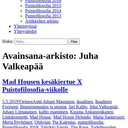
Puistofilosofia 2016
Puistofilosofia 2015
Puistofilosofia 2014
Puistofilosofia 2013
Artikkelien arkisto
Yhteistyössä
Yhteystiedot
Haku:
Avainsana-arkisto: Juha
Valkeapää
Mad Housen kesäkiertue X
Puistofilosofia-viikolle
5.5.2019
Yleinen
Antti-Juhani Manninen
,
ikaalinen
,
Ikaalinen
Foorumi
,
Ilmastonmuutos ja utopiat
,
Jari Kallio
,
Juha Valkeapää
,
Juhani Liimatainen
,
kallio manninen
,
Kuuma Ankanpoikanen
,
Lintukonsertti
,
Mad House
,
Mad House Helsinki
,
Maria Santavuori
,
Merja Pöyhönen
,
Oblivian
,
Pia Kalenius
,
puistofilosofia
,
Puistofilosofia 2019
,
Talvikki Eerola
,
The Rave
,
Todellisuuden