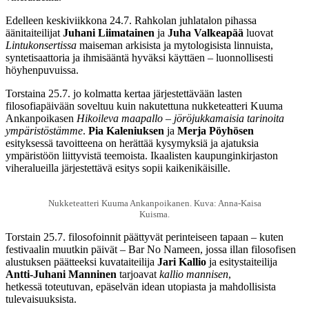
Edelleen keskiviikkona 24.7. Rahkolan juhlatalon pihassa
äänitaiteilijat
Juhani Liimatainen
ja
Juha Valkeapää
luovat
Lintukonsertissa
maiseman arkisista ja mytologisista linnuista,
syntetisaattoria ja ihmisääntä hyväksi käyttäen – luonnollisesti
höyhenpuvuissa.
Torstaina 25.7. jo kolmatta kertaa järjestettävään lasten
filosofiapäivään soveltuu kuin nakutettuna nukketeatteri Kuuma
Ankanpoikasen
Hikoileva maapallo – jöröjukkamaisia tarinoita
ympäristöstämme
.
Pia Kaleniuksen
ja
Merja Pöyhösen
esityksessä tavoitteena on herättää kysymyksiä ja ajatuksia
ympäristöön liittyvistä teemoista. Ikaalisten kaupunginkirjaston
viheralueilla järjestettävä esitys sopii kaikenikäisille.
Nukketeatteri Kuuma Ankanpoikanen. Kuva: Anna-Kaisa
Kuisma.
Torstain 25.7. filosofoinnit päättyvät perinteiseen tapaan – kuten
festivaalin muutkin päivät – Bar No Nameen, jossa illan filosofisen
alustuksen päätteeksi kuvataiteilija
Jari Kallio
ja esitystaiteilija
Antti-Juhani Manninen
tarjoavat
kallio mannisen
,
hetkessä toteutuvan, epäselvän idean utopiasta ja mahdollisista
tulevaisuuksista.