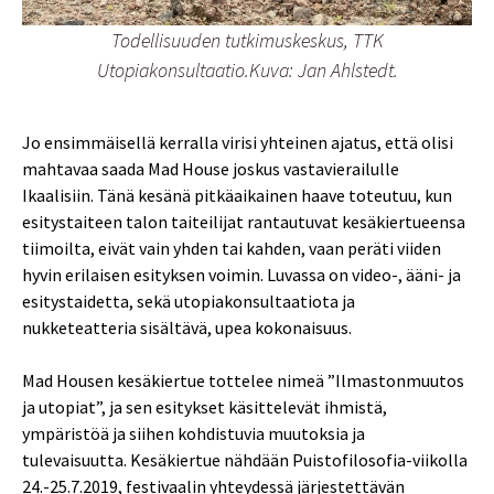
Todellisuuden tutkimuskeskus, TTK
Utopiakonsultaatio.Kuva: Jan Ahlstedt.
Jo ensimmäisellä kerralla virisi yhteinen ajatus, että olisi
mahtavaa saada Mad House joskus vastavierailulle
Ikaalisiin. Tänä kesänä pitkäaikainen haave toteutuu, kun
esitystaiteen talon taiteilijat rantautuvat kesäkiertueensa
tiimoilta, eivät vain yhden tai kahden, vaan peräti viiden
hyvin erilaisen esityksen voimin. Luvassa on video-, ääni- ja
esitystaidetta, sekä utopiakonsultaatiota ja
nukketeatteria sisältävä, upea kokonaisuus.
Mad Housen kesäkiertue tottelee nimeä ”Ilmastonmuutos
ja utopiat”, ja sen esitykset käsittelevät ihmistä,
ympäristöä ja siihen kohdistuvia muutoksia ja
tulevaisuutta. Kesäkiertue nähdään Puistofilosofia-viikolla
24.-25.7.2019, festivaalin yhteydessä järjestettävän