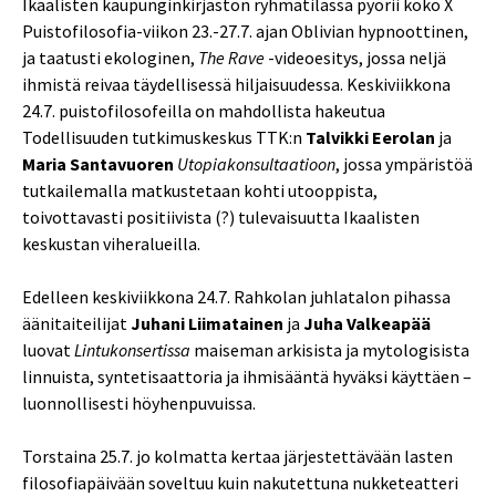
Ikaalisten kaupunginkirjaston ryhmätilassa pyörii koko X
Puistofilosofia-viikon 23.-27.7. ajan Oblivian hypnoottinen,
ja taatusti ekologinen,
The Rave
-videoesitys, jossa neljä
ihmistä reivaa täydellisessä hiljaisuudessa. Keskiviikkona
24.7. puistofilosofeilla on mahdollista hakeutua
Todellisuuden tutkimuskeskus TTK:n
Talvikki Eerolan
ja
Maria Santavuoren
Utopiakonsultaatioon
, jossa ympäristöä
tutkailemalla matkustetaan kohti utooppista,
toivottavasti positiivista (?) tulevaisuutta Ikaalisten
keskustan viheralueilla.
Edelleen keskiviikkona 24.7. Rahkolan juhlatalon pihassa
äänitaiteilijat
Juhani Liimatainen
ja
Juha Valkeapää
luovat
Lintukonsertissa
maiseman arkisista ja mytologisista
linnuista, syntetisaattoria ja ihmisääntä hyväksi käyttäen –
luonnollisesti höyhenpuvuissa.
Torstaina 25.7. jo kolmatta kertaa järjestettävään lasten
filosofiapäivään soveltuu kuin nakutettuna nukketeatteri