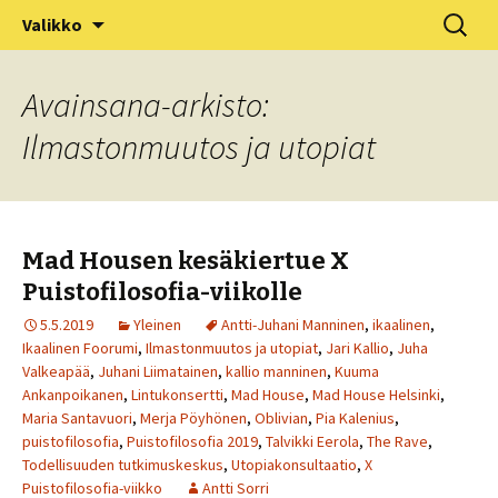
XV Puistofilosofia-viikko Ikaalisissa
Siirry
Haku:
Puistofilosofia
Valikko
sisältöön
15.-19.7.2025
Avainsana-arkisto:
Ilmastonmuutos ja utopiat
Mad Housen kesäkiertue X
Puistofilosofia-viikolle
5.5.2019
Yleinen
Antti-Juhani Manninen
,
ikaalinen
,
Ikaalinen Foorumi
,
Ilmastonmuutos ja utopiat
,
Jari Kallio
,
Juha
Valkeapää
,
Juhani Liimatainen
,
kallio manninen
,
Kuuma
Ankanpoikanen
,
Lintukonsertti
,
Mad House
,
Mad House Helsinki
,
Maria Santavuori
,
Merja Pöyhönen
,
Oblivian
,
Pia Kalenius
,
puistofilosofia
,
Puistofilosofia 2019
,
Talvikki Eerola
,
The Rave
,
Todellisuuden tutkimuskeskus
,
Utopiakonsultaatio
,
X
Puistofilosofia-viikko
Antti Sorri