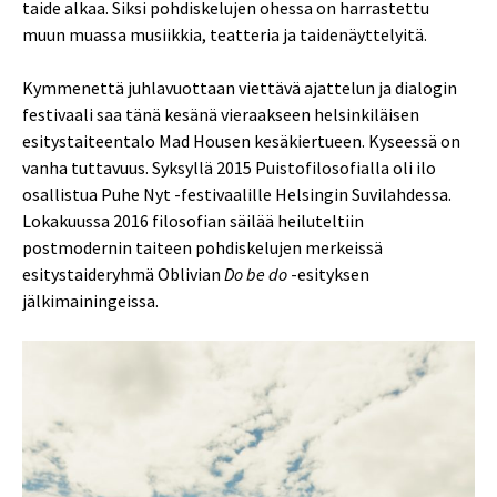
taide alkaa. Siksi pohdiskelujen ohessa on harrastettu
muun muassa musiikkia, teatteria ja taidenäyttelyitä.
Kymmenettä juhlavuottaan viettävä ajattelun ja dialogin
festivaali saa tänä kesänä vieraakseen helsinkiläisen
esitystaiteentalo Mad Housen kesäkiertueen. Kyseessä on
vanha tuttavuus. Syksyllä 2015 Puistofilosofialla oli ilo
osallistua Puhe Nyt -festivaalille Helsingin Suvilahdessa.
Lokakuussa 2016 filosofian säilää heiluteltiin
postmodernin taiteen pohdiskelujen merkeissä
esitystaideryhmä Oblivian
Do be do
-esityksen
jälkimainingeissa.