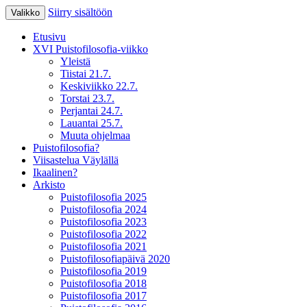
Siirry sisältöön
Valikko
XV Puistofilosofia-viikko Ikaalisissa
Puistofilosofia
Etusivu
15.-19.7.2025
XVI Puistofilosofia-viikko
Yleistä
Tiistai 21.7.
Keskiviikko 22.7.
Torstai 23.7.
Perjantai 24.7.
Lauantai 25.7.
Muuta ohjelmaa
Puistofilosofia?
Viisastelua Väylällä
Ikaalinen?
Arkisto
Puistofilosofia 2025
Puistofilosofia 2024
Puistofilosofia 2023
Puistofilosofia 2022
Puistofilosofia 2021
Puistofilosofiapäivä 2020
Puistofilosofia 2019
Puistofilosofia 2018
Puistofilosofia 2017