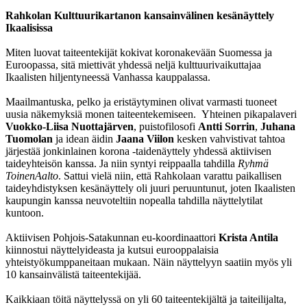
Rahkolan Kulttuurikartanon kansainvälinen kesänäyttely
Ikaalisissa
Miten luovat taiteentekijät kokivat koronakevään Suomessa ja
Euroopassa, sitä miettivät yhdessä neljä kulttuurivaikuttajaa
Ikaalisten hiljentyneessä Vanhassa kauppalassa.
Maailmantuska, pelko ja eristäytyminen olivat varmasti tuoneet
uusia näkemyksiä monen taiteentekemiseen. Yhteinen pikapalaveri
Vuokko-Liisa Nuottajärven
, puistofilosofi
Antti Sorrin
,
Juhana
Tuomolan
ja idean äidin
Jaana Viilon
kesken vahvistivat tahtoa
järjestää jonkinlainen korona -taidenäyttely yhdessä aktiivisen
taideyhteisön kanssa. Ja niin syntyi reippaalla tahdilla
Ryhmä
ToinenAalto
. Sattui vielä niin, että Rahkolaan varattu paikallisen
taideyhdistyksen kesänäyttely oli juuri peruuntunut, joten Ikaalisten
kaupungin kanssa neuvoteltiin nopealla tahdilla näyttelytilat
kuntoon.
Aktiivisen Pohjois-Satakunnan eu-koordinaattori
Krista Antila
kiinnostui näyttelyideasta ja kutsui eurooppalaisia
yhteistyökumppaneitaan mukaan. Näin näyttelyyn saatiin myös yli
10 kansainvälistä taiteentekijää.
Kaikkiaan töitä näyttelyssä on yli 60 taiteentekijältä ja taiteilijalta,