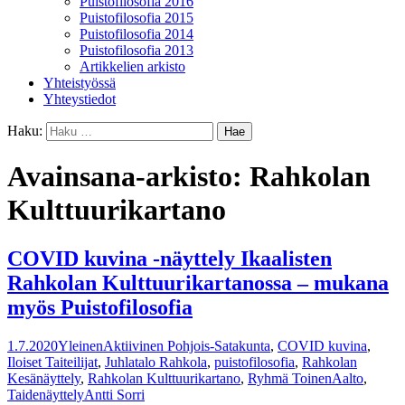
Puistofilosofia 2016
Puistofilosofia 2015
Puistofilosofia 2014
Puistofilosofia 2013
Artikkelien arkisto
Yhteistyössä
Yhteystiedot
Haku:
Avainsana-arkisto: Rahkolan
Kulttuurikartano
COVID kuvina -näyttely Ikaalisten
Rahkolan Kulttuurikartanossa – mukana
myös Puistofilosofia
1.7.2020
Yleinen
Aktiivinen Pohjois-Satakunta
,
COVID kuvina
,
Iloiset Taiteilijat
,
Juhlatalo Rahkola
,
puistofilosofia
,
Rahkolan
Kesänäyttely
,
Rahkolan Kulttuurikartano
,
Ryhmä ToinenAalto
,
Taidenäyttely
Antti Sorri