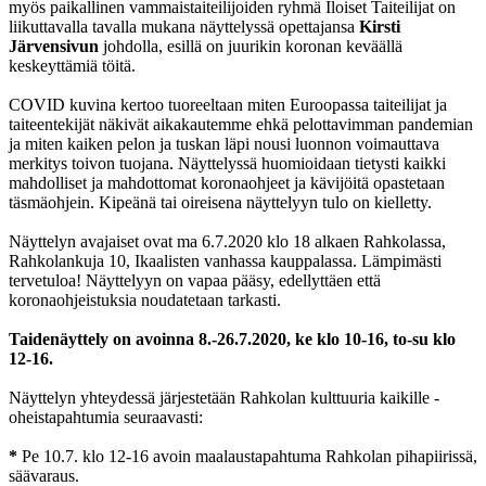
myös paikallinen vammaistaiteilijoiden ryhmä Iloiset Taiteilijat on
liikuttavalla tavalla mukana näyttelyssä opettajansa
Kirsti
Järvensivun
johdolla, esillä on juurikin koronan keväällä
keskeyttämiä töitä.
COVID kuvina kertoo tuoreeltaan miten Euroopassa taiteilijat ja
taiteentekijät näkivät aikakautemme ehkä pelottavimman pandemian
ja miten kaiken pelon ja tuskan läpi nousi luonnon voimauttava
merkitys toivon tuojana. Näyttelyssä huomioidaan tietysti kaikki
mahdolliset ja mahdottomat koronaohjeet ja kävijöitä opastetaan
täsmäohjein. Kipeänä tai oireisena näyttelyyn tulo on kielletty.
Näyttelyn avajaiset ovat ma 6.7.2020 klo 18 alkaen Rahkolassa,
Rahkolankuja 10, Ikaalisten vanhassa kauppalassa. Lämpimästi
tervetuloa! Näyttelyyn on vapaa pääsy, edellyttäen että
koronaohjeistuksia noudatetaan tarkasti.
Taidenäyttely on avoinna 8.-26.7.2020, ke klo 10-16, to-su klo
12-16.
Näyttelyn yhteydessä järjestetään Rahkolan kulttuuria kaikille -
oheistapahtumia seuraavasti:
*
Pe 10.7. klo 12-16 avoin maalaustapahtuma Rahkolan pihapiirissä,
säävaraus.