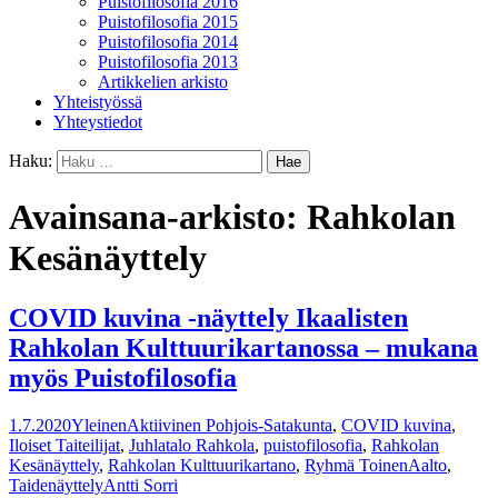
Puistofilosofia 2016
Puistofilosofia 2015
Puistofilosofia 2014
Puistofilosofia 2013
Artikkelien arkisto
Yhteistyössä
Yhteystiedot
Haku:
Avainsana-arkisto: Rahkolan
Kesänäyttely
COVID kuvina -näyttely Ikaalisten
Rahkolan Kulttuurikartanossa – mukana
myös Puistofilosofia
1.7.2020
Yleinen
Aktiivinen Pohjois-Satakunta
,
COVID kuvina
,
Iloiset Taiteilijat
,
Juhlatalo Rahkola
,
puistofilosofia
,
Rahkolan
Kesänäyttely
,
Rahkolan Kulttuurikartano
,
Ryhmä ToinenAalto
,
Taidenäyttely
Antti Sorri