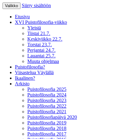
Siirry sisältöön
Valikko
XV Puistofilosofia-viikko Ikaalisissa
Puistofilosofia
Etusivu
15.-19.7.2025
XVI Puistofilosofia-viikko
Yleistä
Tiistai 21.7.
Keskiviikko 22.7.
Torstai 23.7.
Perjantai 24.7.
Lauantai 25.7.
Muuta ohjelmaa
Puistofilosofia?
Viisastelua Väylällä
Ikaalinen?
Arkisto
Puistofilosofia 2025
Puistofilosofia 2024
Puistofilosofia 2023
Puistofilosofia 2022
Puistofilosofia 2021
Puistofilosofiapäivä 2020
Puistofilosofia 2019
Puistofilosofia 2018
Puistofilosofia 2017