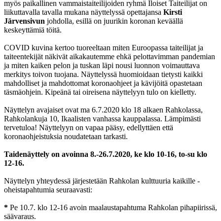
myös paikallinen vammaistaiteilijoiden ryhmä Iloiset Taiteilijat on
liikuttavalla tavalla mukana näyttelyssä opettajansa
Kirsti
Järvensivun
johdolla, esillä on juurikin koronan keväällä
keskeyttämiä töitä.
COVID kuvina kertoo tuoreeltaan miten Euroopassa taiteilijat ja
taiteentekijät näkivät aikakautemme ehkä pelottavimman pandemian
ja miten kaiken pelon ja tuskan läpi nousi luonnon voimauttava
merkitys toivon tuojana. Näyttelyssä huomioidaan tietysti kaikki
mahdolliset ja mahdottomat koronaohjeet ja kävijöitä opastetaan
täsmäohjein. Kipeänä tai oireisena näyttelyyn tulo on kielletty.
Näyttelyn avajaiset ovat ma 6.7.2020 klo 18 alkaen Rahkolassa,
Rahkolankuja 10, Ikaalisten vanhassa kauppalassa. Lämpimästi
tervetuloa! Näyttelyyn on vapaa pääsy, edellyttäen että
koronaohjeistuksia noudatetaan tarkasti.
Taidenäyttely on avoinna 8.-26.7.2020, ke klo 10-16, to-su klo
12-16.
Näyttelyn yhteydessä järjestetään Rahkolan kulttuuria kaikille -
oheistapahtumia seuraavasti:
*
Pe 10.7. klo 12-16 avoin maalaustapahtuma Rahkolan pihapiirissä,
säävaraus.