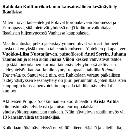
Rahkolan Kulttuurikartanon kansainvälinen kesänäyttely
Ikaalisissa
Miten luovat taiteentekijät kokivat koronakevään Suomessa ja
Euroopassa, sitä miettivät yhdessä neljä kulttuurivaikuttajaa
Ikaalisten hiljentyneessä Vanhassa kauppalassa.
Maailmantuska, pelko ja eristäytyminen olivat varmasti tuoneet
uusia näkemyksiä monen taiteentekemiseen. Yhteinen pikapalaveri
Vuokko-Liisa Nuottajärven
, puistofilosofi
Antti Sorrin
,
Juhana
Tuomolan
ja idean äidin
Jaana Viilon
kesken vahvistivat tahtoa
järjestää jonkinlainen korona -taidenäyttely yhdessä aktiivisen
taideyhteisön kanssa. Ja niin syntyi reippaalla tahdilla
Ryhmä
ToinenAalto
. Sattui vielä niin, että Rahkolaan varattu paikallisen
taideyhdistyksen kesänäyttely oli juuri peruuntunut, joten Ikaalisten
kaupungin kanssa neuvoteltiin nopealla tahdilla näyttelytilat
kuntoon.
Aktiivisen Pohjois-Satakunnan eu-koordinaattori
Krista Antila
kiinnostui näyttelyideasta ja kutsui eurooppalaisia
yhteistyökumppaneitaan mukaan. Näin näyttelyyn saatiin myös yli
10 kansainvälistä taiteentekijää.
Kaikkiaan töitä näyttelyssä on yli 60 taiteentekijältä ja taiteilijalta,