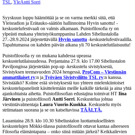
TSL
,
Yle
Antti Sorri
Syyskuun loppu häämöttää ja se on varma merkki siitä, että
Yleisradion ja Erätauko-säätiön hallinnoima Hyvin sanottu! -
keskustelufestivaali on valmis alkamaan. Puistofilosofia ry on
ylpeästi mukana yhteistyökumppanina Lahden Sibeliustalolla
27.-28.9.2024 järjestettävällä
Hyvin sanottu
-keskustelufestivaalilla.
Tapahtumassa on kahden päivän aikana yli 70 keskustelutilaisuutta!
Puistofilosofia ry on mukana kahdessa upeassa
keskustelutilaisuudessa. Perjantaina 27.9. klo 17.00 Sibeliustalon
Paviljongissa järjestetään pop-up -keskustelu sivistyksestä,
Sivistyksen teemavuoden 2024 hengessä,
ProCom – Viestinnän
ammattilaiset ry
:n ja
Työväen Sivistysliitto TSL ry
:n kanssa.
Sivistääkö? Kolme erää sivistyksestä tuo yhteen mielenkiintoiset
keskustelupanelistit käsittelemään meille kaikille tärkeää ja aina yhtä
ajankohtaista aihetta. Puistofilosofian edustajina toimivat HT
Iina
Järvinen
ja puistofilosofi
Antti Sorri
. Keskustelua johtaa
viestintävalmentaja
Laura Vuorio-Kuokka
. Keskustelu myös
striimataan suorana ja se on katseltavissa
TÄÄLTÄ.
Lauantaina 28.9. klo 10.30 Sibeliustalon luottamuksellisten
keskustelujen Mökki-tilassa puistofilosofit ottavat kantaa aiheeseen
Filosofia elämäntapana – onko siinä mitään järkeä? Keikkailevien