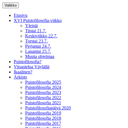
Siirry
Valikko
sisältöön
XV Puistofilosofia-viikko Ikaalisissa
Puistofilosofia
Etusivu
15.-19.7.2025
XVI Puistofilosofia-viikko
Yleistä
Tiistai 21.7.
Keskiviikko 22.7.
Torstai 23.7.
Perjantai 24.7.
Lauantai 25.7.
Muuta ohjelmaa
Puistofilosofia?
Viisastelua Väylällä
Ikaalinen?
Arkisto
Puistofilosofia 2025
Puistofilosofia 2024
Puistofilosofia 2023
Puistofilosofia 2022
Puistofilosofia 2021
Puistofilosofiapäivä 2020
Puistofilosofia 2019
Puistofilosofia 2018
Puistofilosofia 2017