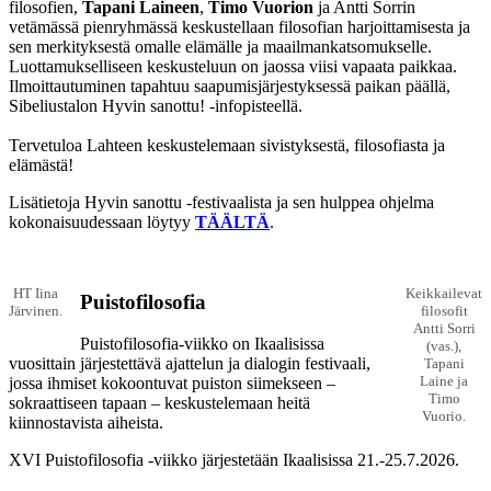
filosofien,
Tapani Laineen
,
Timo Vuorion
ja Antti Sorrin
vetämässä pienryhmässä keskustellaan filosofian harjoittamisesta ja
sen merkityksestä omalle elämälle ja maailmankatsomukselle.
Luottamukselliseen keskusteluun on jaossa viisi vapaata paikkaa.
Ilmoittautuminen tapahtuu saapumisjärjestyksessä paikan päällä,
Sibeliustalon Hyvin sanottu! -infopisteellä.
Tervetuloa Lahteen keskustelemaan sivistyksestä, filosofiasta ja
elämästä!
Lisätietoja Hyvin sanottu -festivaalista ja sen hulppea ohjelma
kokonaisuudessaan löytyy
TÄÄLTÄ
.
HT Iina
Keikkailevat
Puistofilosofia
Järvinen.
filosofit
Antti Sorri
Puistofilosofia-viikko on Ikaalisissa
(vas.),
vuosittain järjestettävä ajattelun ja dialogin festivaali,
Tapani
Laine ja
jossa ihmiset kokoontuvat puiston siimekseen –
Timo
sokraattiseen tapaan – keskustelemaan heitä
Vuorio.
kiinnostavista aiheista.
XVI Puistofilosofia -viikko järjestetään Ikaalisissa 21.-25.7.2026.