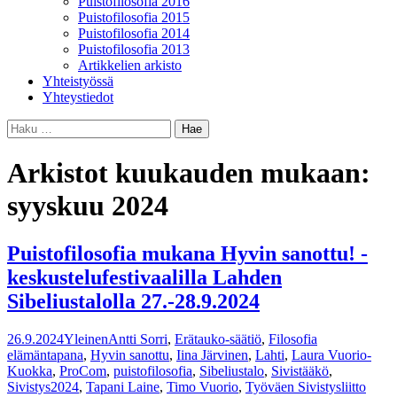
Puistofilosofia 2016
Puistofilosofia 2015
Puistofilosofia 2014
Puistofilosofia 2013
Artikkelien arkisto
Yhteistyössä
Yhteystiedot
Haku:
Arkistot kuukauden mukaan:
syyskuu 2024
Puistofilosofia mukana Hyvin sanottu! -
keskustelufestivaalilla Lahden
Sibeliustalolla 27.-28.9.2024
26.9.2024
Yleinen
Antti Sorri
,
Erätauko-säätiö
,
Filosofia
elämäntapana
,
Hyvin sanottu
,
Iina Järvinen
,
Lahti
,
Laura Vuorio-
Kuokka
,
ProCom
,
puistofilosofia
,
Sibeliustalo
,
Sivistääkö
,
Sivistys2024
,
Tapani Laine
,
Timo Vuorio
,
Työväen Sivistysliitto