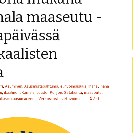
Puistofi
mala maaseutu -
Puistofi
päivässä
Puistofi
Ikaalisten
Puistofi
Puistofi
a
Puistofi
ri
,
Asuminen
,
Asusmistapahtuma
,
elinvoimaisuus
,
Ihana
,
Ihana
Puistofi
tu
,
ikaalinen
,
Kamala
,
Leader Pohjois-Satakunta
,
maaseutu
,
alkean ruusun areena
,
Verkostosta vetovoimaa
Antti
Puistofi
Puistofi
Artikkel