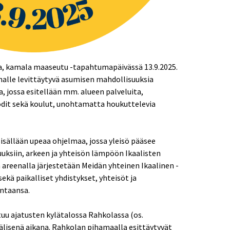
na, kamala maaseutu -tapahtumapäivässä 13.9.2025.
alle levittäytyvä asumisen mahdollisuuksia
, jossa esitellään mm. alueen palveluita,
odit sekä koulut, unohtamatta houkuttelevia
isällään upeaa ohjelmaa, jossa yleisö pääsee
ksiin, arkeen ja yhteisön lämpöön Ikaalisten
 areenalla järjestetään Meidän yhteinen Ikaalinen -
ekä paikalliset yhdistykset, yhteisöt ja
intaansa.
tuu ajatusten kylätalossa Rahkolassa (os.
välisenä aikana. Rahkolan pihamaalla esittäytyvät