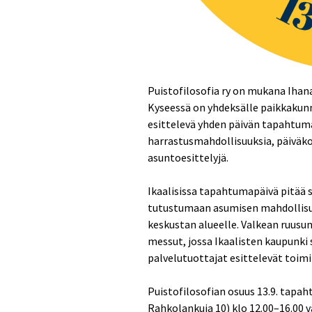
Puistofilosofia ry on mukana Iha
Kyseessä on yhdeksälle paikkakunn
esittelevä yhden päivän tapahtuma
harrastusmahdollisuuksia, päiväk
asuntoesittelyjä.
Ikaalisissa tapahtumapäivä pitää s
tutustumaan asumisen mahdollisuu
keskustan alueelle. Valkean ruusun
messut, jossa Ikaalisten kaupunki s
palvelutuottajat esittelevät toim
Puistofilosofian osuus 13.9. tapah
Rahkolankuja 10) klo 12.00–16.00 