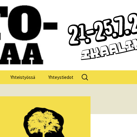
Haku:
Yhteistyössä
Yhteystiedot
losofia 2025
losofia 2024
losofia 2023
losofia 2022