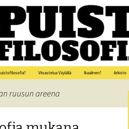
issa 15.-19.7.2025
sofia
uistofilosofia?
Viisastelua Väylällä
Ikaalinen?
Arkisto
Puistofi
ean ruusun areena
Puistofi
Puistofi
sofia mukana
Puistofi