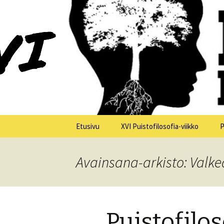
XV Puistofilosofia-viikko Ikaalis
Puistofilo
Siirry
Etusivu
XVI Puistofilosofia-viikko
P
sisältöön
Yleistä
Avainsana-arkisto: Valk
Tiistai 21.7.
Keskiviikko 22.7.
Puistofilo
Torstai 23.7.