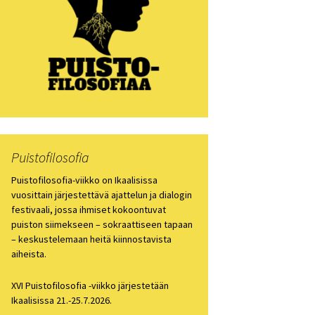
losofia 2021
losofiapäivä 2020
losofia 2019
losofia 2018
losofia 2017
Puistofilosofia
losofia 2016
Puistofilosofia-viikko on Ikaalisissa
vuosittain järjestettävä ajattelun ja dialogin
festivaali, jossa ihmiset kokoontuvat
losofia 2015
puiston siimekseen – sokraattiseen tapaan
– keskustelemaan heitä kiinnostavista
losofia 2014
aiheista.
losofia 2013
XVI Puistofilosofia -viikko järjestetään
Ikaalisissa 21.-25.7.2026.
ien arkisto