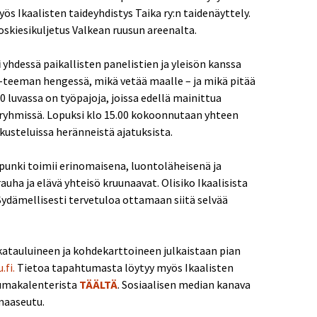
yös Ikaalisten taideyhdistys Taika ry:n taidenäyttely.
kiesikuljetus Valkean ruusun areenalta.
i
yhdessä paikallisten panelistien ja yleisön kanssa
-teeman hengessä, mikä vetää maalle – ja mikä pitää
00 luvassa on työpajoja, joissa edellä mainittua
nryhmissä. Lopuksi klo 15.00 kokoonnutaan yhteen
usteluissa heränneistä ajatuksista.
upunki toimii erinomaisena, luontoläheisenä ja
auha ja elävä yhteisö kruunaavat. Olisiko Ikaalisista
 Sydämellisesti tervetuloa ottamaan siitä selvää
tauluineen ja kohdekarttoineen julkaistaan pian
fi.
Tietoa tapahtumasta löytyy myös Ikaalisten
umakalenterista
TÄÄLTÄ
. Sosiaalisen median kanava
maaseutu.