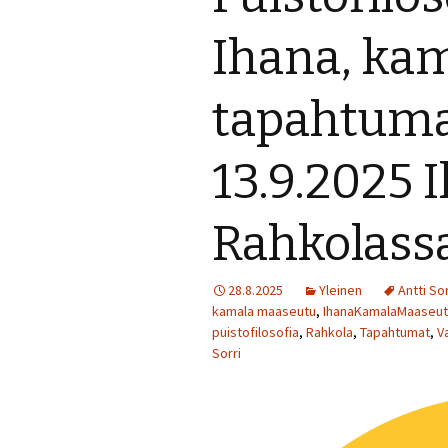
Perjantai 24.7.
Ihana, ka
Lauantai 25.7.
tapahtuma
Muuta ohjelmaa
13.9.2025 
Rahkolass
28.8.2025
Yleinen
Antti Sor
kamala maaseutu
,
IhanaKamalaMaaseu
puistofilosofia
,
Rahkola
,
Tapahtumat
,
V
Sorri