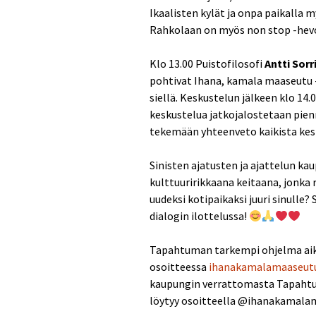
Ikaalisten kylät ja onpa paikalla m
Rahkolaan on myös non stop -hevos
Klo 13.00 Puistofilosofi
Antti Sorr
pohtivat Ihana, kamala maaseutu 
siellä. Keskustelun jälkeen klo 14.
keskustelua jatkojalostetaan pie
tekemään yhteenveto kaikista kesk
Sinisten ajatusten ja ajattelun ka
kulttuuririkkaana keitaana, jonka r
uudeksi kotipaikaksi juuri sinulle?
dialogin ilottelussa!
Tapahtuman tarkempi ohjelma aika
osoitteessa
ihanakamalamaaseutu.
kaupungin verrattomasta Tapaht
löytyy osoitteella @ihanakamala