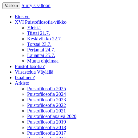
Siirry sisältöön
Valikko
XV Puistofilosofia-viikko Ikaalisissa
Puistofilosofia
Etusivu
15.-19.7.2025
XVI Puistofilosofia-viikko
Yleistä
Tiistai 21.7.
Keskiviikko 22.7.
Torstai 23.7.
Perjantai 24.7.
Lauantai 25.7.
Muuta ohjelmaa
Puistofilosofia?
Viisastelua Väylällä
Ikaalinen?
Arkisto
Puistofilosofia 2025
Puistofilosofia 2024
Puistofilosofia 2023
Puistofilosofia 2022
Puistofilosofia 2021
Puistofilosofiapäivä 2020
Puistofilosofia 2019
Puistofilosofia 2018
Puistofilosofia 2017