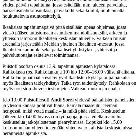
yhden päivän tapahtuma, jossa esitellään mm. alueen palveluita,
harrastusmahdollisuuksia, päiväkodit sekä koulut, unohtamatta
houkuttelevia asuntoesittelyjä.
Ikaalisissa tapahtumapäivä pitää sisällään upeaa ohjelmaa, jossa
yleisö pääsee tutustumaan asumisen mahdollisuuksiin, arkeen ja
yhteisön lämpöön Ikaalisten keskustan alueelle. Valkean ruusun
areenalla järjestetään Meidän yhteinen Ikaalinen -messut, jossa
Ikaalisten kaupunki sekä paikalliset yhdistykset, yhteisöt ja
palvelutuottajat esittelevät toimintaansa.
Puistofilosofian osuus 13.9. tapahtuu ajatusten kylätalossa
Rahkolassa (os. Rahkolankuja 10) klo 12.00–16.00 välisenä aikana.
Rahkolan pihamaalla esittäytyvät Ikaalisten kylät ja onpa paikalla
myös Ikaalisten taideyhdistys Taika ry:n taidenäyttely. Rahkolaan on
myös non stop -hevoskiesikuljetus Valkean ruusun areenalta.
Klo 13.00 Puistofilosofi
Antti Sorri
yhdessä paikallisten panelistien
ja yleisön kanssa pohtivat Ihana, kamala maaseutu -teeman
hengessä, mikä vetää maalle – ja mikä pitää siellä. Keskustelun
jälkeen klo 14.00 luvassa on työpajoja, joissa edellä mainittua
keskustelua jatkojalostetaan pienryhmissä. Lopuksi klo 15.00
kokoonnutaan yhteen tekemään yhteenveto kaikista keskusteluissa
heränneistä ajatuksista.