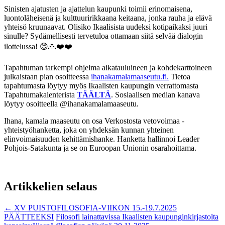
Sinisten ajatusten ja ajattelun kaupunki toimii erinomaisena,
luontoläheisenä ja kulttuuririkkaana keitaana, jonka rauha ja elävä
yhteisö kruunaavat. Olisiko Ikaalisista uudeksi kotipaikaksi juuri
sinulle? Sydämellisesti tervetuloa ottamaan siitä selvää dialogin
ilottelussa! 😊🙏❤️❤️
Tapahtuman tarkempi ohjelma aikatauluineen ja kohdekarttoineen
julkaistaan pian osoitteessa
ihanakamalamaaseutu.fi.
Tietoa
tapahtumasta löytyy myös Ikaalisten kaupungin verrattomasta
Tapahtumakalenterista
TÄÄLTÄ
. Sosiaalisen median kanava
löytyy osoitteella @ihanakamalamaaseutu.
Ihana, kamala maaseutu on osa Verkostosta vetovoimaa -
yhteistyöhanketta, joka on yhdeksän kunnan yhteinen
elinvoimaisuuden kehittämishanke. Hanketta hallinnoi Leader
Pohjois-Satakunta ja se on Euroopan Unionin osarahoittama.
Artikkelien selaus
←
XV PUISTOFILOSOFIA-VIIKON 15.-19.7.2025
PÄÄTTEEKSI
Filosofi lainattavissa Ikaalisten kaupunginkirjastolta