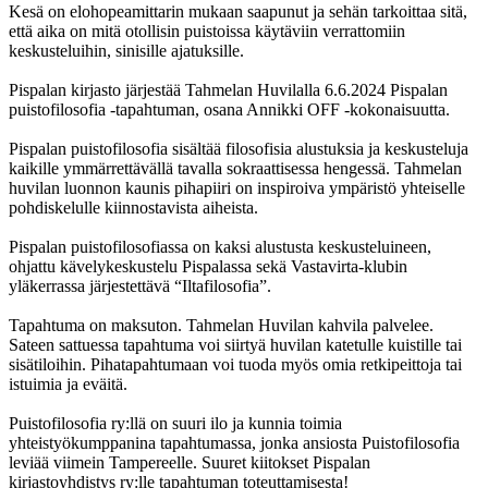
Kesä on elohopeamittarin mukaan saapunut ja sehän tarkoittaa sitä,
että aika on mitä otollisin puistoissa käytäviin verrattomiin
keskusteluihin, sinisille ajatuksille.
Pispalan kirjasto järjestää Tahmelan Huvilalla 6.6.2024 Pispalan
puistofilosofia -tapahtuman, osana Annikki OFF -kokonaisuutta.
Pispalan puistofilosofia sisältää filosofisia alustuksia ja keskusteluja
kaikille ymmärrettävällä tavalla sokraattisessa hengessä. Tahmelan
huvilan luonnon kaunis pihapiiri on inspiroiva ympäristö yhteiselle
pohdiskelulle kiinnostavista aiheista.
Pispalan puistofilosofiassa on kaksi alustusta keskusteluineen,
ohjattu kävelykeskustelu Pispalassa sekä Vastavirta-klubin
yläkerrassa järjestettävä “Iltafilosofia”.
Tapahtuma on maksuton. Tahmelan Huvilan kahvila palvelee.
Sateen sattuessa tapahtuma voi siirtyä huvilan katetulle kuistille tai
sisätiloihin. Pihatapahtumaan voi tuoda myös omia retkipeittoja tai
istuimia ja eväitä.
Puistofilosofia ry:llä on suuri ilo ja kunnia toimia
yhteistyökumppanina tapahtumassa, jonka ansiosta Puistofilosofia
leviää viimein Tampereelle. Suuret kiitokset Pispalan
kirjastoyhdistys ry:lle tapahtuman toteuttamisesta!