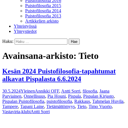
Puistofilosofia 2016
Puistofilosofia 2015
Puistofilosofia 2014
Puistofilosofia 2013
Artikkelien arkisto
Yhteistyössä
Yhteystiedot
Haku:
Avainsana-arkisto: Tieto
Kesän 2024 Puistofilosofia-tapahtumat
alkavat Pispalasta 6.6.2024
30.5.2024
Yleinen
Annikki OFF
,
Antti Sorri
,
filosofia
,
Jaana
Parviainen
,
Onnellisuus
,
Pia Houni
,
Pispala
,
Pispalan Kirjasto
,
Pispalan Puistofilosofia
,
puistofilosofia
,
Rakkaus
,
Tahmelan Huvila
,
Tampere
,
Tapani Laine
,
Tietämättömyys
,
Tieto
,
Timo Vuorio
,
Vastavirta-klubi
Antti Sorri