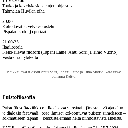
19.30-20.00
Tauko ja kävelykeskustelujen ohjeistus
Tahmelan Huvilan piha
20.00
Kohottavat kävelykeskustelut
Pispalan kadut ja portaat
21.00-23
Iltafilosofia
Keikkailevat filosofit (Tapani Laine, Antti Sorri ja Timo Vuorio)
Vastavirran yläkerta
Keikkailevat filosofit Antti Sorri, Tapani Laine ja Timo Vuorio. Valokuva:
Johanna Keltto.
Puistofilosofia
Puistofilosofia-viikko on Ikaalisissa vuosittain järjestettävä ajattelun
ja dialogin festivaali, jossa ihmiset kokoontuvat puiston siimekseen –
sokraattiseen tapaan – keskustelemaan heitä kiinnostavista aiheista.
XVI Puistofilosofia -viikko järjestetään Ikaalisissa 21.-25.7.2026.