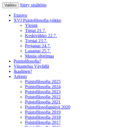
Siirry sisältöön
Valikko
XV Puistofilosofia-viikko Ikaalisissa
Puistofilosofia
Etusivu
15.-19.7.2025
XVI Puistofilosofia-viikko
Yleistä
Tiistai 21.7.
Keskiviikko 22.7.
Torstai 23.7.
Perjantai 24.7.
Lauantai 25.7.
Muuta ohjelmaa
Puistofilosofia?
Viisastelua Väylällä
Ikaalinen?
Arkisto
Puistofilosofia 2025
Puistofilosofia 2024
Puistofilosofia 2023
Puistofilosofia 2022
Puistofilosofia 2021
Puistofilosofiapäivä 2020
Puistofilosofia 2019
Puistofilosofia 2018
Puistofilosofia 2017