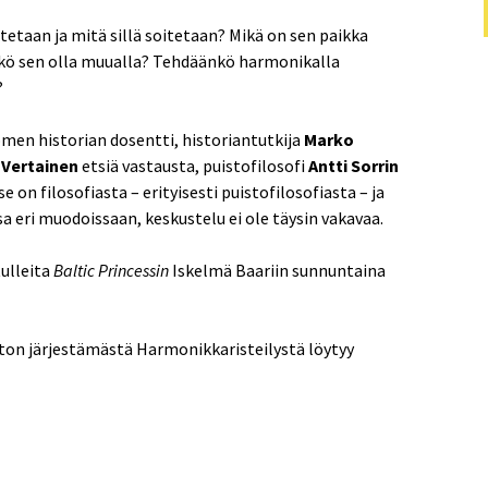
tetaan ja mitä sillä soitetaan? Mikä on sen paikka
sikö sen olla muualla? Tehdäänkö harmonikalla
?
men historian dosentti, historiantutkija
Marko
Vertainen
etsiä vastausta, puistofilosofi
Antti Sorrin
 on filosofiasta – erityisesti puistofilosofiasta – ja
 eri muodoissaan, keskustelu ei ole täysin vakavaa.
tulleita
Baltic Princessin
Iskelmä Baariin sunnuntaina
ton järjestämästä Harmonikkaristeilystä löytyy