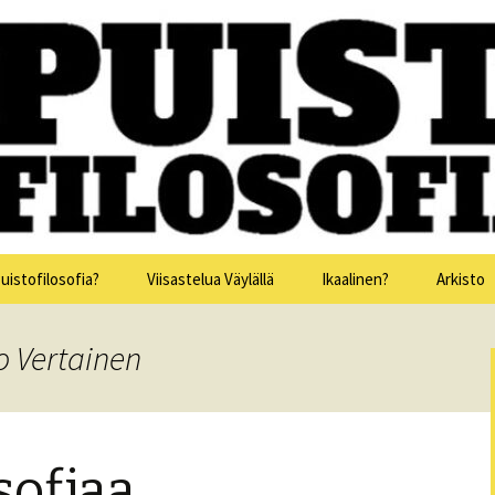
issa 15.-19.7.2025
sofia
uistofilosofia?
Viisastelua Väylällä
Ikaalinen?
Arkisto
Puistofi
o Vertainen
Puistofi
Puistofi
sofiaa
Puistofi