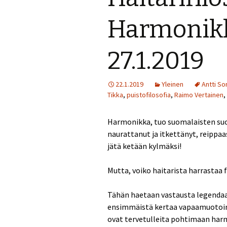
Perjantai 24.7.
Harmonikka
Lauantai 25.7.
27.1.2019
Muuta ohjelmaa
22.1.2019
Yleinen
Antti Sor
Tikka
,
puistofilosofia
,
Raimo Vertainen
,
Harmonikka, tuo suomalaisten suos
naurattanut ja itkettänyt, reippaast
jätä ketään kylmäksi!
Mutta, voiko haitarista harrastaa f
Tähän haetaan vastausta legendaar
ensimmäistä kertaa vapaamuotoinen
ovat tervetulleita pohtimaan har