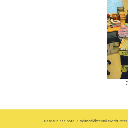
D
Tietosuojaseloste
Voimanlähteenä WordPress