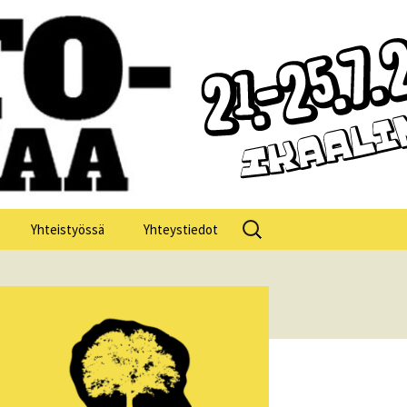
Haku:
Yhteistyössä
Yhteystiedot
losofia 2025
losofia 2024
losofia 2023
losofia 2022