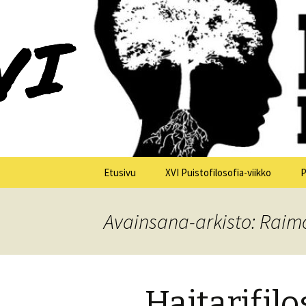
XV Puistofilosofia-viikko Ikaalis
Puistofilo
Siirry
Etusivu
XVI Puistofilosofia-viikko
P
sisältöön
Yleistä
Avainsana-arkisto: Raim
Tiistai 21.7.
Keskiviikko 22.7.
Haitarifilo
Torstai 23.7.