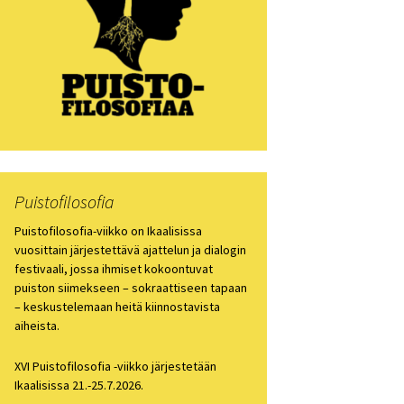
losofia 2021
losofiapäivä 2020
losofia 2019
losofia 2018
losofia 2017
Puistofilosofia
losofia 2016
Puistofilosofia-viikko on Ikaalisissa
vuosittain järjestettävä ajattelun ja dialogin
festivaali, jossa ihmiset kokoontuvat
losofia 2015
puiston siimekseen – sokraattiseen tapaan
– keskustelemaan heitä kiinnostavista
losofia 2014
aiheista.
losofia 2013
XVI Puistofilosofia -viikko järjestetään
Ikaalisissa 21.-25.7.2026.
ien arkisto