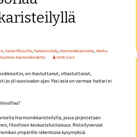
Puistofi
risteilyllä
Puistofi
Puistofi
Puistofi
ri
,
Haitarifilosofia
,
Haitariristeily
,
Harmonikkaristeily
,
Marko
Suomen Harmonikkaliitto
Antti Sorri
Puistofi
ikkisoitin, on ihastuttanut, vihastuttanut,
Puistofi
i jo yli vuosisadan ajan. Yksi asia on varmaa: haitari ei
Puistofi
ilosofiaa?
Puistofi
isella Harmonikkaristeilyllä, jossa järjestetään
Puistofi
, filosfinen keskustelutilaisuus. Risteilyvieraat
monikan ympärille rakentuvia kysymyksiä.
Artikkel