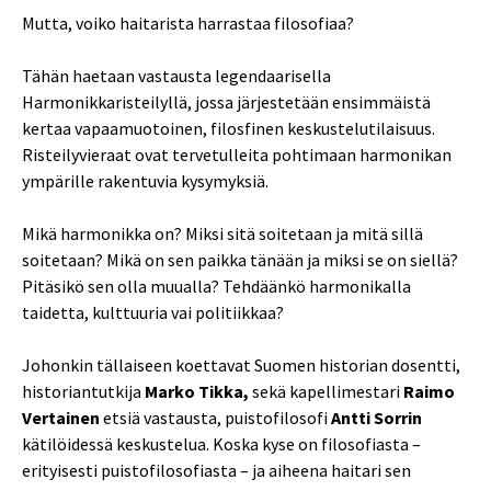
Mutta, voiko haitarista harrastaa filosofiaa?
Tähän haetaan vastausta legendaarisella
Harmonikkaristeilyllä, jossa järjestetään ensimmäistä
kertaa vapaamuotoinen, filosfinen keskustelutilaisuus.
Risteilyvieraat ovat tervetulleita pohtimaan harmonikan
ympärille rakentuvia kysymyksiä.
Mikä harmonikka on? Miksi sitä soitetaan ja mitä sillä
soitetaan? Mikä on sen paikka tänään ja miksi se on siellä?
Pitäsikö sen olla muualla? Tehdäänkö harmonikalla
taidetta, kulttuuria vai politiikkaa?
Johonkin tällaiseen koettavat Suomen historian dosentti,
historiantutkija
Marko Tikka,
sekä kapellimestari
Raimo
Vertainen
etsiä vastausta, puistofilosofi
Antti Sorrin
kätilöidessä keskustelua. Koska kyse on filosofiasta –
erityisesti puistofilosofiasta – ja aiheena haitari sen