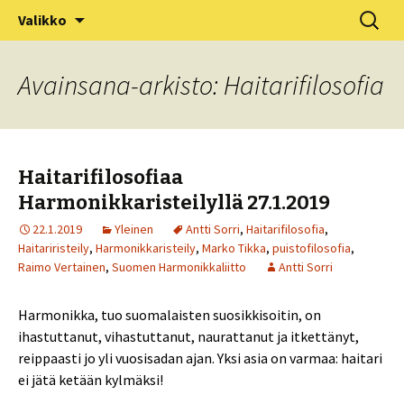
XV Puistofilosofia-viikko Ikaalisissa
Siirry
Haku:
Puistofilosofia
Valikko
sisältöön
15.-19.7.2025
Avainsana-arkisto: Haitarifilosofia
Haitarifilosofiaa
Harmonikkaristeilyllä 27.1.2019
22.1.2019
Yleinen
Antti Sorri
,
Haitarifilosofia
,
Haitariristeily
,
Harmonikkaristeily
,
Marko Tikka
,
puistofilosofia
,
Raimo Vertainen
,
Suomen Harmonikkaliitto
Antti Sorri
Harmonikka, tuo suomalaisten suosikkisoitin, on
ihastuttanut, vihastuttanut, naurattanut ja itkettänyt,
reippaasti jo yli vuosisadan ajan. Yksi asia on varmaa: haitari
ei jätä ketään kylmäksi!