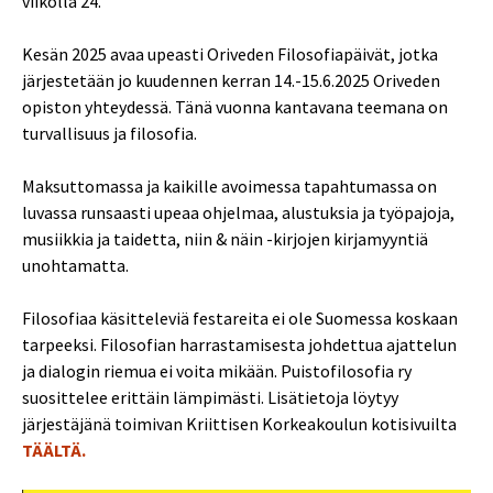
viikolla 24.
Kesän 2025 avaa upeasti Oriveden Filosofiapäivät, jotka
järjestetään jo kuudennen kerran 14.-15.6.2025 Oriveden
opiston yhteydessä. Tänä vuonna kantavana teemana on
turvallisuus ja filosofia.
Maksuttomassa ja kaikille avoimessa tapahtumassa on
luvassa runsaasti upeaa ohjelmaa, alustuksia ja työpajoja,
musiikkia ja taidetta, niin & näin -kirjojen kirjamyyntiä
unohtamatta.
Filosofiaa käsitteleviä festareita ei ole Suomessa koskaan
tarpeeksi. Filosofian harrastamisesta johdettua ajattelun
ja dialogin riemua ei voita mikään. Puistofilosofia ry
suosittelee erittäin lämpimästi. Lisätietoja löytyy
järjestäjänä toimivan Kriittisen Korkeakoulun kotisivuilta
TÄÄLTÄ.