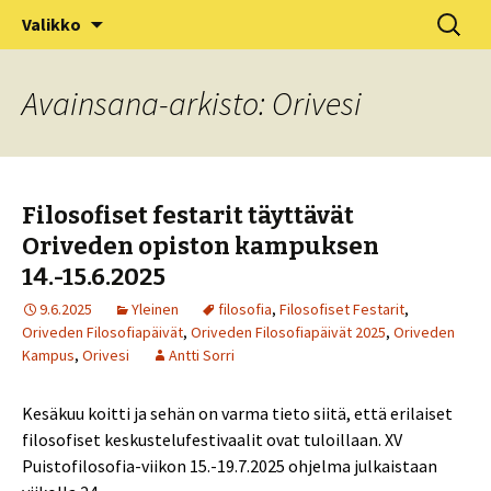
XV Puistofilosofia-viikko Ikaalisissa
Siirry
Haku:
Puistofilosofia
Valikko
sisältöön
15.-19.7.2025
Avainsana-arkisto: Orivesi
Filosofiset festarit täyttävät
Oriveden opiston kampuksen
14.-15.6.2025
9.6.2025
Yleinen
filosofia
,
Filosofiset Festarit
,
Oriveden Filosofiapäivät
,
Oriveden Filosofiapäivät 2025
,
Oriveden
Kampus
,
Orivesi
Antti Sorri
Kesäkuu koitti ja sehän on varma tieto siitä, että erilaiset
filosofiset keskustelufestivaalit ovat tuloillaan. XV
Puistofilosofia-viikon 15.-19.7.2025 ohjelma julkaistaan