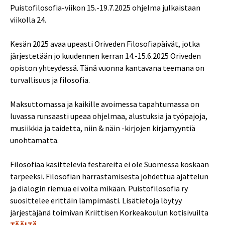
Puistofilosofia-viikon 15.-19.7.2025 ohjelma julkaistaan
viikolla 24.
Kesän 2025 avaa upeasti Oriveden Filosofiapäivät, jotka
järjestetään jo kuudennen kerran 14.-15.6.2025 Oriveden
opiston yhteydessä. Tänä vuonna kantavana teemana on
turvallisuus ja filosofia.
Maksuttomassa ja kaikille avoimessa tapahtumassa on
luvassa runsaasti upeaa ohjelmaa, alustuksia ja työpajoja,
musiikkia ja taidetta, niin & näin -kirjojen kirjamyyntiä
unohtamatta.
Filosofiaa käsitteleviä festareita ei ole Suomessa koskaan
tarpeeksi. Filosofian harrastamisesta johdettua ajattelun
ja dialogin riemua ei voita mikään. Puistofilosofia ry
suosittelee erittäin lämpimästi. Lisätietoja löytyy
järjestäjänä toimivan Kriittisen Korkeakoulun kotisivuilta
TÄÄLTÄ.