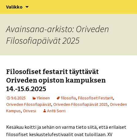
XV Puistofilosofia-viikko Ikaalisissa
Siirry
Haku:
Puistofilosofia
Valikko
sisältöön
15.-19.7.2025
Avainsana-arkisto: Oriveden
Filosofiapäivät 2025
Filosofiset festarit täyttävät
Oriveden opiston kampuksen
14.-15.6.2025
9.6.2025
Yleinen
filosofia
,
Filosofiset Festarit
,
Oriveden Filosofiapäivät
,
Oriveden Filosofiapäivät 2025
,
Oriveden
Kampus
,
Orivesi
Antti Sorri
Kesäkuu koitti ja sehän on varma tieto siitä, että erilaiset
filosofiset keskustelufestivaalit ovat tuloillaan. XV