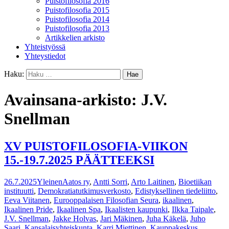
Puistofilosofia 2016
Puistofilosofia 2015
Puistofilosofia 2014
Puistofilosofia 2013
Artikkelien arkisto
Yhteistyössä
Yhteystiedot
Haku:
Avainsana-arkisto: J.V.
Snellman
XV PUISTOFILOSOFIA-VIIKON
15.-19.7.2025 PÄÄTTEEKSI
26.7.2025
Yleinen
Aatos ry
,
Antti Sorri
,
Arto Laitinen
,
Bioetiikan
instituutti
,
Demokratiatutkimusverkosto
,
Edistyksellinen tiedeliitto
,
Eeva Viitanen
,
Eurooppalaisen Filosofian Seura
,
ikaalinen
,
Ikaalinen Pride
,
Ikaalinen Spa
,
Ikaalisten kaupunki
,
Ilkka Taipale
,
J.V. Snellman
,
Jakke Holvas
,
Jari Mäkinen
,
Juha Käkelä
,
Juho
Saari
,
Kansalaisyhteiskunta
,
Karri Miettinen
,
Kauppakeskus