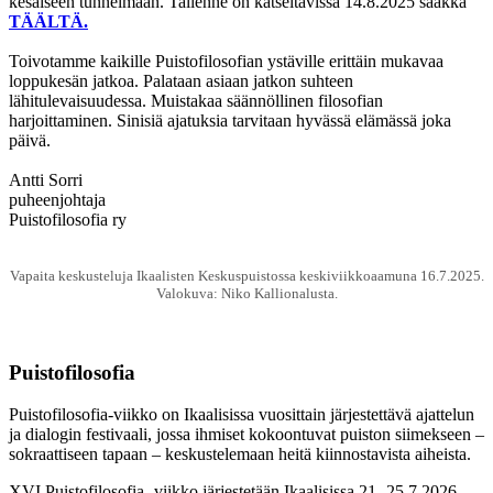
kesäiseen tunnelmaan. Tallenne on katseltavissa 14.8.2025 saakka
TÄÄLTÄ.
Toivotamme kaikille Puistofilosofian ystäville erittäin mukavaa
loppukesän jatkoa. Palataan asiaan jatkon suhteen
lähitulevaisuudessa. Muistakaa säännöllinen filosofian
harjoittaminen. Sinisiä ajatuksia tarvitaan hyvässä elämässä joka
päivä.
Antti Sorri
puheenjohtaja
Puistofilosofia ry
Vapaita keskusteluja Ikaalisten Keskuspuistossa keskiviikkoaamuna 16.7.2025.
Valokuva: Niko Kallionalusta.
Puistofilosofia
Puistofilosofia-viikko on Ikaalisissa vuosittain järjestettävä ajattelun
ja dialogin festivaali, jossa ihmiset kokoontuvat puiston siimekseen –
sokraattiseen tapaan – keskustelemaan heitä kiinnostavista aiheista.
XVI Puistofilosofia -viikko järjestetään Ikaalisissa 21.-25.7.2026.