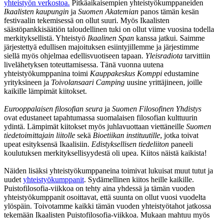
yhteistyön verkostoa.
Pitkäaikaisempien yhteistyökumppaneiden
Ikaalisten kaupungin
ja
Suomen Akatemian
panos tämän kesän
festivaalin tekemisessä on ollut suuri. Myös Ikaalisten
säästöpankkisäätiön taloudellinen tuki on ollut viime vuosina todella
merkityksellistä. Yhteistyö
Ikaalinen Span
kanssa jatkui. Saimme
järjestettyä edullisen majoituksen esiintyjillemme ja järjestimme
siellä myös ohjelmaa edellisvuotiseen tapaan.
Yleisradiota
tarvittiin
livelähetyksen toteuttamisessa. Tänä vuonna uutena
yhteistyökumppanina toimi
Kauppakeskus Komppi
edustamine
yrityksineen ja
Toivolansaari Camping
uusine yrittäjineen, joille
kaikille lämpimät kiitokset.
Eurooppalaisen filosofian seura
ja
Suomen Filosofinen Yhdistys
ovat edustaneet tapahtumassa suomalaisen filosofian kulttuurin
ydintä. Lämpimät kiitokset myös juhlavuottaan viettäneille
Suomen
tiedetoimittajain liitolle
sekä
Bioetiikan instituutille
, jotka toivat
upeat esityksensä Ikaalisiin.
Edistyksellisen tiedeliiton
paneeli
koulutuksen merkityksellisyydestä oli upea. Kiitos näistä kaikista!
Näiden lisäksi yhteistyökumppaneina toimivat lukuisat muut tutut ja
uudet
yhteistyökumppan
it
. Sydämellinen kiitos heille kaikille.
Puistofilosofia-viikkoa on tehty aina yhdessä ja tämän vuoden
yhteistyökumppanit osoittavat, että suunta on ollut vuosi vuodelta
ylöspäin. Toivotamme kaikki tämän vuoden yhteistyötahot jatkossa
tekemään Ikaalisten Puistofilosofia-viikkoa. Mukaan mahtuu myös