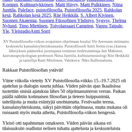
Komppi
,
Kulttuuriykkönen
,
Matti Häyry
,
Matti Pulkkinen
,
Niina
Junttila
,
Paleface
,
puistofilosofia
,
Puistofilosofia 2025
,
Rahkolan
kesä
,
Rahkolan kesä 2025
,
Riie Heikkilä
,
S. Albert Kivinen
,
Suomen Akatemia
,
Suomen Filosofinen Yhdistys
,
Sygysy
,
Thelma
Nylund
,
Timo Miettinen
,
Toivolansaari Camping
,
Vappu Taipale
,
Yle
,
Yleisradio
Antti Sorri
XV Puistofilosofia-viikon avajaisten ohjelmaan kuului Yle Areenaan striimattu
keskustelu kansalaisyhteiskunnasta. Puistofilosofi Antti Sorrin (vas.) kanssa
lähetyksen päätteeksi juontajana toiminut tiedetoimittaja Jari Mäkinen,
kasvatuspsykologian professori Niina Junttila, kulttuurisosiologi Riie Heikkilä
ja taiteilija Karri Miettinen. Valokuva: Niko Kallionalusta.
Rakkaat Puistofilosofian ystävät!
Viime viikolla vietetty XV Puistofilosofia-viikko 15.-19.7.2025 oli
ajattelun ja dialogin suurta juhlaa. Viiden päivän ajan Ikaalisissa
tuotettiin sinisiä ajatuksia lähes 50 ohjelmanumeron verran. Paikan
päällä nähtiin kotimaisen filosofian ja tieteen huippunimiä,
taiteilijoita ja muita esiintyjiä unohtamatta. Festivaalin teema,
kansalaisyhteiskunta, näkyi päivittäin ohjelmassa, mutta mukana oli
runsaasti myös muita aiheita, Puistofilosofia-viikon hengessä.
Yleisö otti tapahtuman omakseen. Viiden päivän aikana eri
tilaisuuksiin osallistui nelisen tuhatta ajattelusta ja keskusteluista