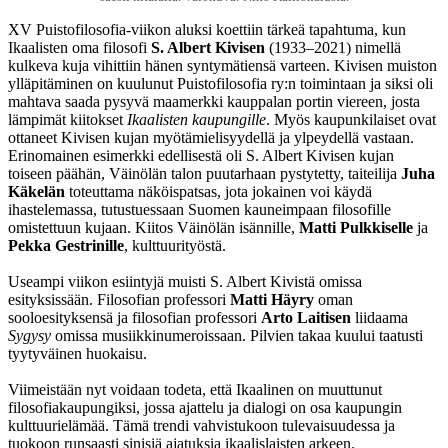
XV Puistofilosofia-viikon aluksi koettiin tärkeä tapahtuma, kun
Ikaalisten oma filosofi
S. Albert Kivisen
(1933–2021) nimellä
kulkeva kuja vihittiin hänen syntymätiensä varteen. Kivisen muiston
ylläpitäminen on kuulunut Puistofilosofia ry:n toimintaan ja siksi oli
mahtava saada pysyvä maamerkki kauppalan portin viereen, josta
lämpimät kiitokset
Ikaalisten kaupungille
. Myös kaupunkilaiset ovat
ottaneet Kivisen kujan myötämielisyydellä ja ylpeydellä vastaan.
Erinomainen esimerkki edellisestä oli S. Albert Kivisen kujan
toiseen päähän, Väinölän talon puutarhaan pystytetty, taiteilija
Juha
Käkelän
toteuttama näköispatsas, jota jokainen voi käydä
ihastelemassa, tutustuessaan Suomen kauneimpaan filosofille
omistettuun kujaan. Kiitos Väinölän isännille,
Matti Pulkkiselle
ja
Pekka Gestrinille
, kulttuurityöstä.
Useampi viikon esiintyjä muisti S. Albert Kivistä omissa
esityksissään. Filosofian professori
Matti Häyry
oman
sooloesityksensä ja filosofian professori
Arto Laitisen
liidaama
Sygysy
omissa musiikkinumeroissaan. Pilvien takaa kuului taatusti
tyytyväinen huokaisu.
Viimeistään nyt voidaan todeta, että Ikaalinen on muuttunut
filosofiakaupungiksi, jossa ajattelu ja dialogi on osa kaupungin
kulttuurielämää. Tämä trendi vahvistukoon tulevaisuudessa ja
tuokoon runsaasti sinisiä ajatuksia ikaalislaisten arkeen.