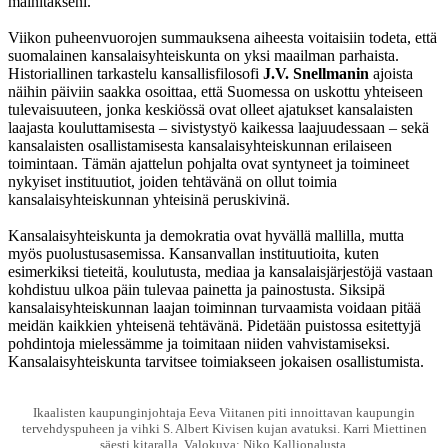
mainitakseni.
Viikon puheenvuorojen summauksena aiheesta voitaisiin todeta, että
suomalainen kansalaisyhteiskunta on yksi maailman parhaista.
Historiallinen tarkastelu kansallisfilosofi
J.V. Snellmanin
ajoista
näihin päiviin saakka osoittaa, että Suomessa on uskottu yhteiseen
tulevaisuuteen, jonka keskiössä ovat olleet ajatukset kansalaisten
laajasta kouluttamisesta – sivistystyö kaikessa laajuudessaan – sekä
kansalaisten osallistamisesta kansalaisyhteiskunnan erilaiseen
toimintaan. Tämän ajattelun pohjalta ovat syntyneet ja toimineet
nykyiset instituutiot, joiden tehtävänä on ollut toimia
kansalaisyhteiskunnan yhteisinä peruskivinä.
Kansalaisyhteiskunta ja demokratia ovat hyvällä mallilla, mutta
myös puolustusasemissa. Kansanvallan instituutioita, kuten
esimerkiksi tieteitä, koulutusta, mediaa ja kansalaisjärjestöjä vastaan
kohdistuu ulkoa päin tulevaa painetta ja painostusta. Siksipä
kansalaisyhteiskunnan laajan toiminnan turvaamista voidaan pitää
meidän kaikkien yhteisenä tehtävänä. Pidetään puistossa esitettyjä
pohdintoja mielessämme ja toimitaan niiden vahvistamiseksi.
Kansalaisyhteiskunta tarvitsee toimiakseen jokaisen osallistumista.
Ikaalisten kaupunginjohtaja Eeva Viitanen piti innoittavan kaupungin
tervehdyspuheen ja vihki S. Albert Kivisen kujan avatuksi. Karri Miettinen
säesti kitaralla. Valokuva: Niko Kallionalusta.