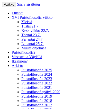
Siirry sisältöön
Valikko
XV Puistofilosofia-viikko Ikaalisissa
Puistofilosofia
Etusivu
15.-19.7.2025
XVI Puistofilosofia-viikko
Yleistä
Tiistai 21.7.
Keskiviikko 22.7.
Torstai 23.7.
Perjantai 24.7.
Lauantai 25.7.
Muuta ohjelmaa
Puistofilosofia?
Viisastelua Väylällä
Ikaalinen?
Arkisto
Puistofilosofia 2025
Puistofilosofia 2024
Puistofilosofia 2023
Puistofilosofia 2022
Puistofilosofia 2021
Puistofilosofiapäivä 2020
Puistofilosofia 2019
Puistofilosofia 2018
Puistofilosofia 2017