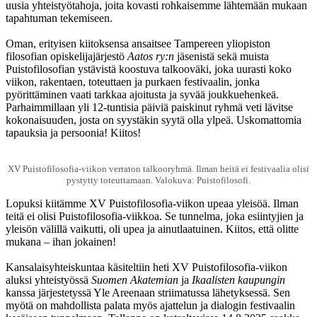
uusia yhteistyötahoja, joita kovasti rohkaisemme lähtemään mukaan
tapahtuman tekemiseen.
Oman, erityisen kiitoksensa ansaitsee Tampereen yliopiston
filosofian opiskelijajärjestö
Aatos ry:n
jäsenistä sekä muista
Puistofilosofian ystävistä koostuva talkooväki, joka uurasti koko
viikon, rakentaen, toteuttaen ja purkaen festivaalin, jonka
pyörittäminen vaati tarkkaa ajoitusta ja syvää joukkuehenkeä.
Parhaimmillaan yli 12-tuntisia päiviä paiskinut ryhmä veti lävitse
kokonaisuuden, josta on syystäkin syytä olla ylpeä. Uskomattomia
tapauksia ja persoonia! Kiitos!
XV Puistofilosofia-viikon verraton talkooryhmä. Ilman heitä ei festivaalia olisi
pystytty toteuttamaan. Valokuva: Puistofilosofi.
Lopuksi kiitämme XV Puistofilosofia-viikon upeaa yleisöä. Ilman
teitä ei olisi Puistofilosofia-viikkoa. Se tunnelma, joka esiintyjien ja
yleisön välillä vaikutti, oli upea ja ainutlaatuinen. Kiitos, että olitte
mukana – ihan jokainen!
Kansalaisyhteiskuntaa käsiteltiin heti XV Puistofilosofia-viikon
aluksi yhteistyössä
Suomen Akatemian
ja
Ikaalisten kaupungin
kanssa järjestetyssä Yle Areenaan striimatussa lähetyksessä. Sen
myötä on mahdollista palata myös ajattelun ja dialogin festivaalin