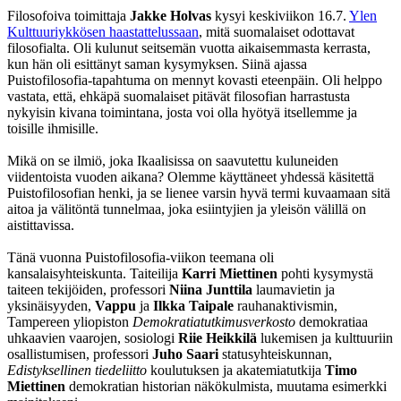
Filosofoiva toimittaja
Jakke Holvas
kysyi keskiviikon 16.7.
Ylen
Kulttuuriykkösen haastattelussaan
, mitä suomalaiset odottavat
filosofialta. Oli kulunut seitsemän vuotta aikaisemmasta kerrasta,
kun hän oli esittänyt saman kysymyksen. Siinä ajassa
Puistofilosofia-tapahtuma on mennyt kovasti eteenpäin. Oli helppo
vastata, että, ehkäpä suomalaiset pitävät filosofian harrastusta
nykyisin kivana toimintana, josta voi olla hyötyä itsellemme ja
toisille ihmisille.
Mikä on se ilmiö, joka Ikaalisissa on saavutettu kuluneiden
viidentoista vuoden aikana? Olemme käyttäneet yhdessä käsitettä
Puistofilosofian henki, ja se lienee varsin hyvä termi kuvaamaan sitä
aitoa ja välitöntä tunnelmaa, joka esiintyjien ja yleisön välillä on
aistittavissa.
Tänä vuonna Puistofilosofia-viikon teemana oli
kansalaisyhteiskunta. Taiteilija
Karri Miettinen
pohti kysymystä
taiteen tekijöiden, professori
Niina Junttila
laumavietin ja
yksinäisyyden,
Vappu
ja
Ilkka Taipale
rauhanaktivismin,
Tampereen yliopiston
Demokratiatutkimusverkosto
demokratiaa
uhkaavien vaarojen, sosiologi
Riie Heikkilä
lukemisen ja kulttuuriin
osallistumisen, professori
Juho Saari
statusyhteiskunnan,
Edistyksellinen tiedeliitto
koulutuksen ja akatemiatutkija
Timo
Miettinen
demokratian historian näkökulmista, muutama esimerkki