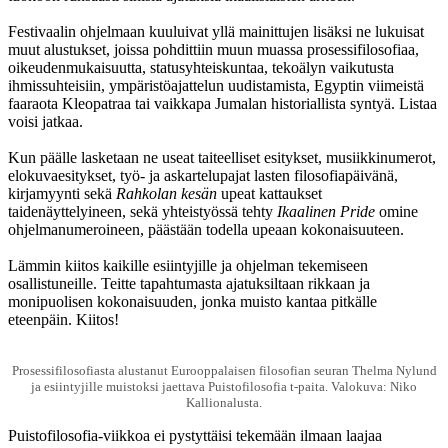
Festivaalin ohjelmaan kuuluivat yllä mainittujen lisäksi ne lukuisat
muut alustukset, joissa pohdittiin muun muassa prosessifilosofiaa,
oikeudenmukaisuutta, statusyhteiskuntaa, tekoälyn vaikutusta
ihmissuhteisiin, ympäristöajattelun uudistamista, Egyptin viimeistä
faaraota Kleopatraa tai vaikkapa Jumalan historiallista syntyä. Listaa
voisi jatkaa.
Kun päälle lasketaan ne useat taiteelliset esitykset, musiikkinumerot,
elokuvaesitykset, työ- ja askartelupajat lasten filosofiapäivänä,
kirjamyynti sekä
Rahkolan kesän
upeat kattaukset
taidenäyttelyineen, sekä yhteistyössä tehty
Ikaalinen Pride
omine
ohjelmanumeroineen, päästään todella upeaan kokonaisuuteen.
Lämmin kiitos kaikille esiintyjille ja ohjelman tekemiseen
osallistuneille. Teitte tapahtumasta ajatuksiltaan rikkaan ja
monipuolisen kokonaisuuden, jonka muisto kantaa pitkälle
eteenpäin. Kiitos!
Prosessifilosofiasta alustanut Eurooppalaisen filosofian seuran Thelma Nylund
ja esiintyjille muistoksi jaettava Puistofilosofia t-paita. Valokuva: Niko
Kallionalusta.
Puistofilosofia-viikkoa ei pystyttäisi tekemään ilmaan laajaa