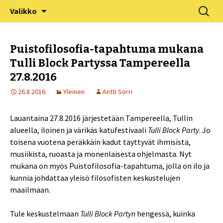
XV Puistofilosofia-viikko Ikaalisissa
Siirry
Haku:
Puistofilosofia
Valikko
sisältöön
15.-19.7.2025
Puistofilosofia-tapahtuma mukana
Tulli Block Partyssa Tampereella
27.8.2016
26.8.2016
Yleinen
Antti Sorri
Lauantaina 27.8.2016 järjestetään Tampereella, Tullin
alueella, iloinen ja värikäs katufestivaali
Tulli Block Party
. Jo
toisena vuotena peräkkäin kadut täyttyvät ihmisistä,
musiikista, ruoasta ja monenlaisesta ohjelmasta. Nyt
mukana on myös Puistofilosofia-tapahtuma, jolla on ilo ja
kunnia johdattaa yleisö filosofisten keskustelujen
maailmaan.
Tule keskustelmaan
Tulli Block Partyn
hengessä, kuinka