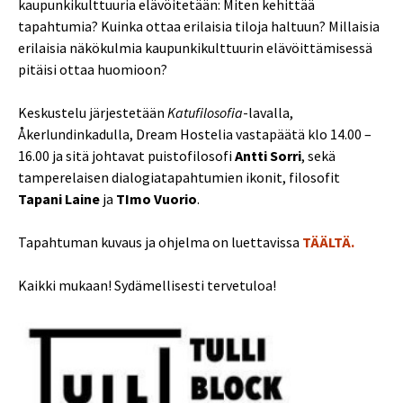
kaupunkikulttuuria elävöitetään: Miten kehittää
tapahtumia? Kuinka ottaa erilaisia tiloja haltuun? Millaisia
erilaisia näkökulmia kaupunkikulttuurin elävöittämisessä
pitäisi ottaa huomioon?
Keskustelu järjestetään
Katufilosofia
-lavalla,
Åkerlundinkadulla, Dream Hostelia vastapäätä klo 14.00 –
16.00 ja sitä johtavat puistofilosofi
Antti Sorri
, sekä
tamperelaisen dialogiatapahtumien ikonit, filosofit
Tapani Laine
ja
TImo Vuorio
.
Tapahtuman kuvaus ja ohjelma on luettavissa
TÄÄLTÄ.
Kaikki mukaan! Sydämellisesti tervetuloa!