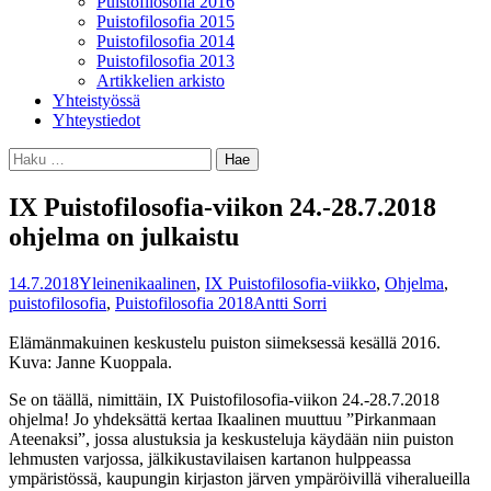
Puistofilosofia 2016
Puistofilosofia 2015
Puistofilosofia 2014
Puistofilosofia 2013
Artikkelien arkisto
Yhteistyössä
Yhteystiedot
Haku:
IX Puistofilosofia-viikon 24.-28.7.2018
ohjelma on julkaistu
14.7.2018
Yleinen
ikaalinen
,
IX Puistofilosofia-viikko
,
Ohjelma
,
puistofilosofia
,
Puistofilosofia 2018
Antti Sorri
Elämänmakuinen keskustelu puiston siimeksessä kesällä 2016.
Kuva: Janne Kuoppala.
Se on täällä, nimittäin, IX Puistofilosofia-viikon 24.-28.7.2018
ohjelma! Jo yhdeksättä kertaa Ikaalinen muuttuu ”Pirkanmaan
Ateenaksi”, jossa alustuksia ja keskusteluja käydään niin puiston
lehmusten varjossa, jälkikustavilaisen kartanon hulppeassa
ympäristössä, kaupungin kirjaston järven ympäröivillä viheralueilla