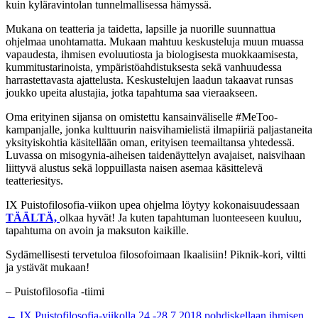
kuin kyläravintolan tunnelmallisessa hämyssä.
Mukana on teatteria ja taidetta, lapsille ja nuorille suunnattua
ohjelmaa unohtamatta. Mukaan mahtuu keskusteluja muun muassa
vapaudesta, ihmisen evoluutiosta ja biologisesta muokkaamisesta,
kummitustarinoista, ympäristöahdistuksesta sekä vanhuudessa
harrastettavasta ajattelusta. Keskustelujen laadun takaavat runsas
joukko upeita alustajia, jotka tapahtuma saa vieraakseen.
Oma erityinen sijansa on omistettu kansainväliselle #MeToo-
kampanjalle, jonka kulttuurin naisvihamielistä ilmapiiriä paljastaneita
yksityiskohtia käsitellään oman, erityisen teemailtansa yhtedessä.
Luvassa on misogynia-aiheisen taidenäyttelyn avajaiset, naisvihaan
liittyvä alustus sekä loppuillasta naisen asemaa käsittelevä
teatteriesitys.
IX Puistofilosofia-viikon upea ohjelma löytyy kokonaisuudessaan
TÄÄLTÄ,
olkaa hyvät! Ja kuten tapahtuman luonteeseen kuuluu,
tapahtuma on avoin ja maksuton kaikille.
Sydämellisesti tervetuloa filosofoimaan Ikaalisiin! Piknik-kori, viltti
ja ystävät mukaan!
– Puistofilosofia -tiimi
Artikkelien
←
IX Puistofilosofia-viikolla 24.-28.7.2018 pohdiskellaan ihmisen