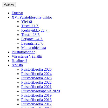
Siirry
Valikko
sisältöön
XV Puistofilosofia-viikko Ikaalisissa
Puistofilosofia
Etusivu
15.-19.7.2025
XVI Puistofilosofia-viikko
Yleistä
Tiistai 21.7.
Keskiviikko 22.7.
Torstai 23.7.
Perjantai 24.7.
Lauantai 25.7.
Muuta ohjelmaa
Puistofilosofia?
Viisastelua Väylällä
Ikaalinen?
Arkisto
Puistofilosofia 2025
Puistofilosofia 2024
Puistofilosofia 2023
Puistofilosofia 2022
Puistofilosofia 2021
Puistofilosofiapäivä 2020
Puistofilosofia 2019
Puistofilosofia 2018
Puistofilosofia 2017