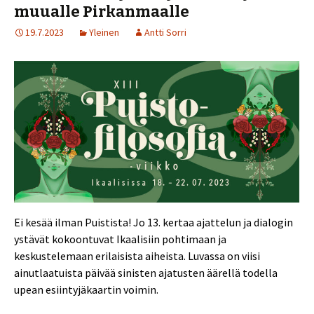
muualle Pirkanmaalle
19.7.2023
Yleinen
Antti Sorri
Ei kesää ilman Puistista! Jo 13. kertaa ajattelun ja dialogin
ystävät kokoontuvat Ikaalisiin pohtimaan ja
keskustelemaan erilaisista aiheista. Luvassa on viisi
ainutlaatuista päivää sinisten ajatusten äärellä todella
upean esiintyjäkaartin voimin.