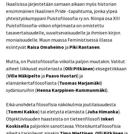
Ikaalisissa järjestetään samaan aikaan myös historian
ensimmäinen Ikaalinen Pride -tapahtuma, jonka ylpeä
yhteistyökumppani Puistofilosofia ry on. Niinpä osa XIII
Puistofilosofia-viikon ohjelmasta on omistettu
tasavertaisuudelle, suvaitsevaisuudelle ja ihmisen kirjon
moniaisuudelle. Muun muassa Feministisessä illassa
esiintyvät
Raisa Omaheimo
ja
Piki Rantanen
.
Mutta, on Puistofilosofia-viikolla paljon muutakin. Valitut
aiheet liikkuvat esoteriasta (
Olli Pitkänen
) eksegetiikkaan
(
Ville Mäkipelto
ja
Paavo Huotari
) ja
elämänkertafilosofiasta (
Tuomas Marjamäki
)
sydänsuruihin (
Henna Karppinen-Kummunmäki
).
Eikä unohdeta filosofisia näkökulmia joutilaisuudesta
(
Tommi Kakko
) tai eletystä elämästä (
Juha Himanka
).
Objektiivisuuden haasteista on tieteenfilosofi
Inkeri
Koskisella
paljonkin sanottavaa. Yhteiskuntafilosofisia
aiheita tarjoilevat ainakin
Timo Miettinen
,
Olli Pitkänen
ja