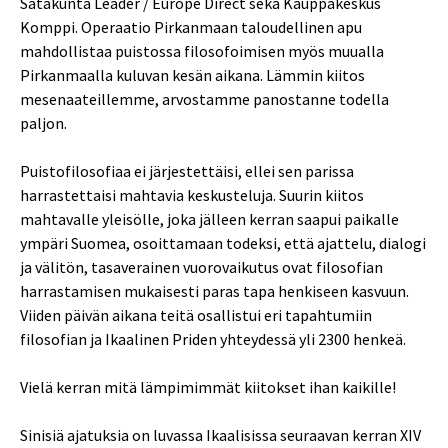
Satakunta Leader / Europe Direct sekä Kauppakeskus
Komppi. Operaatio Pirkanmaan taloudellinen apu
mahdollistaa puistossa filosofoimisen myös muualla
Pirkanmaalla kuluvan kesän aikana. Lämmin kiitos
mesenaateillemme, arvostamme panostanne todella
paljon.
Puistofilosofiaa ei järjestettäisi, ellei sen parissa
harrastettaisi mahtavia keskusteluja. Suurin kiitos
mahtavalle yleisölle, joka jälleen kerran saapui paikalle
ympäri Suomea, osoittamaan todeksi, että ajattelu, dialogi
ja välitön, tasaverainen vuorovaikutus ovat filosofian
harrastamisen mukaisesti paras tapa henkiseen kasvuun.
Viiden päivän aikana teitä osallistui eri tapahtumiin
filosofian ja Ikaalinen Priden yhteydessä yli 2300 henkeä.
Vielä kerran mitä lämpimimmät kiitokset ihan kaikille!
Sinisiä ajatuksia on luvassa Ikaalisissa seuraavan kerran XIV