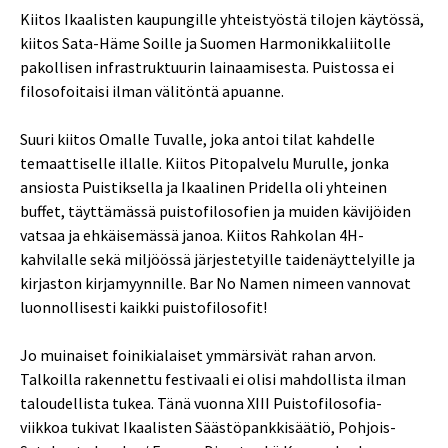
Kiitos Ikaalisten kaupungille yhteistyöstä tilojen käytössä,
kiitos Sata-Häme Soille ja Suomen Harmonikkaliitolle
pakollisen infrastruktuurin lainaamisesta. Puistossa ei
filosofoitaisi ilman välitöntä apuanne.
Suuri kiitos Omalle Tuvalle, joka antoi tilat kahdelle
temaattiselle illalle. Kiitos Pitopalvelu Murulle, jonka
ansiosta Puistiksella ja Ikaalinen Pridella oli yhteinen
buffet, täyttämässä puistofilosofien ja muiden kävijöiden
vatsaa ja ehkäisemässä janoa. Kiitos Rahkolan 4H-
kahvilalle sekä miljöössä järjestetyille taidenäyttelyille ja
kirjaston kirjamyynnille. Bar No Namen nimeen vannovat
luonnollisesti kaikki puistofilosofit!
Jo muinaiset foinikialaiset ymmärsivät rahan arvon.
Talkoilla rakennettu festivaali ei olisi mahdollista ilman
taloudellista tukea. Tänä vuonna XIII Puistofilosofia-
viikkoa tukivat Ikaalisten Säästöpankkisäätiö, Pohjois-