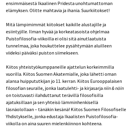
ensimmäisestä Ikaalinen Pridesta unohtumattoman
elämyksen. Olitte mahtavia ja ihania. Suurkiitokset!
Mitä lämpimimmät kiitokset kaikille alustajille ja
esiintyjille. Ilman hyvää ja korkeatasoista ohjelmaa
Puistofilosofia-viikoilla ei olisi sitä ainutlaatuista
tunnelmaa, joka houkuttelee pysähtymään aluilleen
viideksi päiväksi puiston siimekseen.
Kiitos yhteistyökumppaneille ajattelun korkeimmilla
vuorilla. Kiitos Suomen Akatemialle, joka lähetti oman
alansa huippututkijan jo 11. kerran. Kiitos Eurooppalaisen
filosofian seuralle, jonka laatulehti- ja kirjasarja
niin & näin
on toistuvasti ilahduttanut terävillä filosofisilla
ajatuksillaan ja sen yhteisö lämminhenkisellä
läsnäolollaan – tänäkin kesänä! Kiitos Suomen Filosofiselle
Yhdistykselle, jonka edustaja Ikaalisten Puistofilosofia-
viikolla on aina suuren mielenkiinnon kohteena.