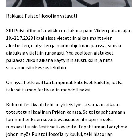
Rakkaat Puistofilosofian ystävät!
XIII Puistofilosofia-viikko on takana päin. Viiden päivän ajan
18.-22.7.2023 Ikaalisissa vietettiin aikaa mahtavien
alustusten, esitysten ja muun ohjelman parissa. Sinisiä
ajatuksia viljeltiin runsaasti. Yhä edelleen ajatukset
palaavat viikon aikana käytyihin alustuksiin ja niitä
seuranneisiin keskusteluihin.
On hyvä hetki esittää lämpimät kiitokset kaikille, jotka
tekivät tämän festivaalin mahdolliseksi.
Kulunut festivaali tehtiin yhteistyössä samaan aikaan
toteutetun Ikaalinen Priden kanssa. Se toi tapahtumaan
lämminhenkisen suvaitsevaisuuden ilmapiirin sekä
runsaasti uusia festivaalikävijöitä. Tapahtuman työryhmä,
johon myös Puistofilosofia ry kuului, teki historian