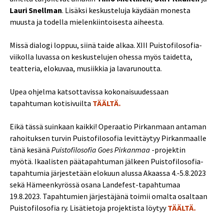
Lauri Snellman
. Lisäksi keskusteluja käydään monesta
muusta ja todella mielenkiintoisesta aiheesta.
Missä dialogi loppuu, siinä taide alkaa. XIII Puistofilosofia-
viikolla luvassa on keskustelujen ohessa myös taidetta,
teatteria, elokuvaa, musiikkia ja lavarunoutta.
Upea ohjelma katsottavissa kokonaisuudessaan
tapahtuman kotisivuilta
TÄÄLTÄ.
Eikä tässä suinkaan kaikki! Operaatio Pirkanmaan antaman
rahoituksen turvin Puistofilosofia levittäytyy Pirkanmaalle
tänä kesänä
Puistofilosofia Goes Pirkanmaa
-projektin
myötä. Ikaalisten päätapahtuman jälkeen Puistofilosofia-
tapahtumia järjestetään elokuun alussa Akaassa 4.-5.8.2023
sekä Hämeenkyrössä osana Landefest-tapahtumaa
19.8.2023. Tapahtumien järjestäjänä toimii omalta osaltaan
Puistofilosofia ry. Lisätietoja projektista löytyy
TÄÄLTÄ.