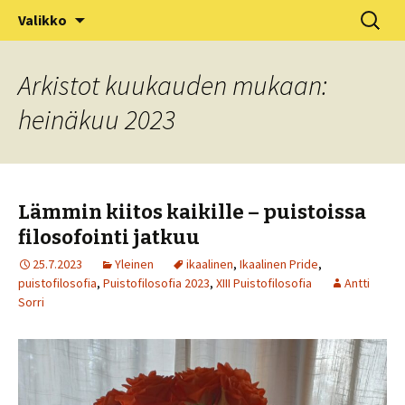
XV Puistofilosofia-viikko Ikaalisissa
Siirry
Haku:
Puistofilosofia
Valikko
sisältöön
15.-19.7.2025
Arkistot kuukauden mukaan:
heinäkuu 2023
Lämmin kiitos kaikille – puistoissa
filosofointi jatkuu
25.7.2023
Yleinen
ikaalinen
,
Ikaalinen Pride
,
puistofilosofia
,
Puistofilosofia 2023
,
XIII Puistofilosofia
Antti
Sorri