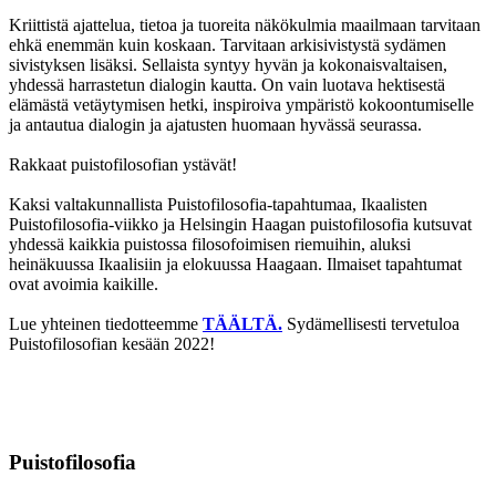
Kriittistä ajattelua, tietoa ja tuoreita näkökulmia maailmaan tarvitaan
ehkä enemmän kuin koskaan. Tarvitaan arkisivistystä sydämen
sivistyksen lisäksi. Sellaista syntyy hyvän ja kokonaisvaltaisen,
yhdessä harrastetun dialogin kautta. On vain luotava hektisestä
elämästä vetäytymisen hetki, inspiroiva ympäristö kokoontumiselle
ja antautua dialogin ja ajatusten huomaan hyvässä seurassa.
Rakkaat puistofilosofian ystävät!
Kaksi valtakunnallista Puistofilosofia-tapahtumaa, Ikaalisten
Puistofilosofia-viikko ja Helsingin Haagan puistofilosofia kutsuvat
yhdessä kaikkia puistossa filosofoimisen riemuihin, aluksi
heinäkuussa Ikaalisiin ja elokuussa Haagaan. Ilmaiset tapahtumat
ovat avoimia kaikille.
Lue yhteinen tiedotteemme
TÄÄLTÄ.
Sydämellisesti tervetuloa
Puistofilosofian kesään 2022!
Puistofilosofia