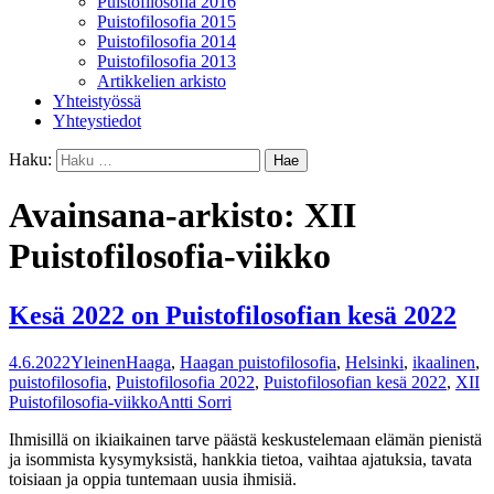
Puistofilosofia 2016
Puistofilosofia 2015
Puistofilosofia 2014
Puistofilosofia 2013
Artikkelien arkisto
Yhteistyössä
Yhteystiedot
Haku:
Avainsana-arkisto: XII
Puistofilosofia-viikko
Kesä 2022 on Puistofilosofian kesä 2022
4.6.2022
Yleinen
Haaga
,
Haagan puistofilosofia
,
Helsinki
,
ikaalinen
,
puistofilosofia
,
Puistofilosofia 2022
,
Puistofilosofian kesä 2022
,
XII
Puistofilosofia-viikko
Antti Sorri
Ihmisillä on ikiaikainen tarve päästä keskustelemaan elämän pienistä
ja isommista kysymyksistä, hankkia tietoa, vaihtaa ajatuksia, tavata
toisiaan ja oppia tuntemaan uusia ihmisiä.