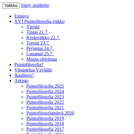
Siirry sisältöön
Valikko
XV Puistofilosofia-viikko Ikaalisissa
Puistofilosofia
Etusivu
15.-19.7.2025
XVI Puistofilosofia-viikko
Yleistä
Tiistai 21.7.
Keskiviikko 22.7.
Torstai 23.7.
Perjantai 24.7.
Lauantai 25.7.
Muuta ohjelmaa
Puistofilosofia?
Viisastelua Väylällä
Ikaalinen?
Arkisto
Puistofilosofia 2025
Puistofilosofia 2024
Puistofilosofia 2023
Puistofilosofia 2022
Puistofilosofia 2021
Puistofilosofiapäivä 2020
Puistofilosofia 2019
Puistofilosofia 2018
Puistofilosofia 2017