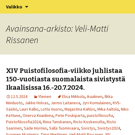
XV Puistofilosofia-viikko Ikaalisissa
Siirry
Haku:
Puistofilosofia
Valikko
sisältöön
15.-19.7.2025
Avainsana-arkisto: Veli-Matti
Rissanen
XIV Puistofilosofia-viikko juhlistaa
150-vuotiasta suomalaista sivistystä
Ikaalisissa 16.-20.7.2024.
12.5.2024
Yleinen
Elisa Mikkola
,
ikaalinen
,
Ilkka
Niiniluoto
,
Jakke Holvas
,
Jarmo Laitaneva
,
Jyri Komulainen
,
KVS-
Säätiö
,
Lauri Kallio
,
Lotta Vuorio
,
Maijastina Kahlos
,
Mika Aaltola
,
Niko
Kettune
,
Onerva Kiianlinna
,
Pete Poskiparta
,
puistofilosofia
,
Puistofilosofia2024
,
Riina Tanskanen
,
Risto Koskensilta
,
Risto
Saarinen
,
Säde Hormio
,
Salla Tuomivaara
,
Sivistys
,
Sivistys2024
,
Suomen Akatemia
,
Timo Miettinen
,
Veli-Matti Rissanen
,
XIV