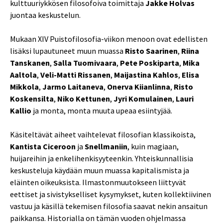
kulttuuriykkösen filosofoiva toimittaja
Jakke Holvas
juontaa keskustelun.
Mukaan XIV Puistofilosofia-viikon menoon ovat edellisten
lisäksi lupautuneet muun muassa
Risto Saarinen
,
Riina
Tanskanen
,
Salla Tuomivaara
,
Pete Poskiparta
,
Mika
Aaltola
,
Veli-Matti Rissanen
,
Maijastina Kahlos
,
Elisa
Mikkola
,
Jarmo Laitaneva
,
Onerva Kiianlinna
,
Risto
Koskensilta
,
Niko Kettunen
,
Jyri Komulainen
,
Lauri
Kallio
ja monta, monta muuta upeaa esiintyjää.
Käsiteltävät aiheet vaihtelevat filosofian klassikoista,
Kantista Ciceroon
ja
Snellmaniin
, kuin magiaan,
huijareihin ja enkelihenkisyyteenkin. Yhteiskunnallisia
keskusteluja käydään muun muassa kapitalismista ja
eläinten oikeuksista. Ilmastonmuutokseen liittyvät
eettiset ja sivistykselliset kysymykset, kuten kollektiivinen
vastuu ja käsillä tekemisen filosofia saavat nekin ansaitun
paikkansa. Historialla on tämän vuoden ohjelmassa