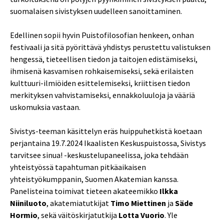
suomalaisen sivistyksen uudelleen sanoittaminen.
Edellinen sopii hyvin Puistofilosofian henkeen, onhan
festivaali ja sitä pyörittävä yhdistys perustettu valistuksen
hengessä, tieteellisen tiedon ja taitojen edistämiseksi,
ihmisenä kasvamisen rohkaisemiseksi, sekä erilaisten
kulttuuri-ilmiöiden esittelemiseksi, kriittisen tiedon
merkityksen vahvistamiseksi, ennakkoluuloja ja vääriä
uskomuksia vastaan.
Sivistys-teeman käsittelyn eräs huippuhetkistä koetaan
perjantaina 19.7.2024 Ikaalisten Keskuspuistossa, Sivistys
tarvitsee sinua! -keskustelupaneelissa, joka tehdään
yhteistyössä tapahtuman pitkäaikaisen
yhteistyökumppanin, Suomen Akatemian kanssa.
Panelisteina toimivat tieteen akateemikko
Ilkka
Niiniluoto
, akatemiatutkijat
Timo Miettinen
ja
Säde
Hormio
, sekä väitöskirjatutkija
Lotta Vuorio
. Yle