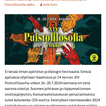
Puistofilosofia-viikko
Antti Sorri
Ei kesää ilman ajattelun ja dialogin festivaalia. Sinisiä
ajatuksia viljellään Ikaalisissa jo 14. kerran. XIV
Puistofilosofia-viikon 16.-20.7.2024 teemana on tänä
vuonna sivistys. Suomen johtavan ja riippumattoman
sivistysjärjestön, Kansanvalistusseuran perustamisesta
tulee kuluneeksi 150 vuotta. Sivistyksen teemavuoden 2024
tarkoituksena on pölyjen pyyhkiminen sivistyksen päältä,